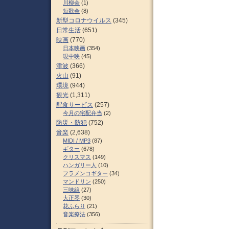
川柳会
(1)
短歌会
(8)
新型コロナウイルス
(345)
日常生活
(651)
映画
(770)
日本映画
(354)
現中映
(45)
津波
(366)
火山
(91)
環境
(944)
観光
(1,311)
配食サービス
(257)
今月の宅配弁当
(2)
防災・防犯
(752)
音楽
(2,638)
MIDI / MP3
(87)
ギター
(678)
クリスマス
(149)
ハンガリー人
(10)
フラメンコギター
(34)
マンドリン
(250)
三味線
(27)
大正琴
(30)
花ふらり
(21)
音楽療法
(356)