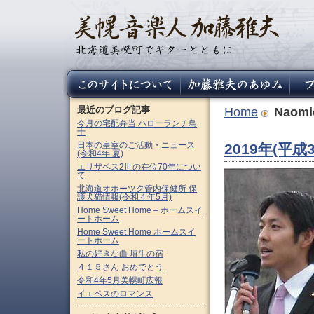
最近のブログ記事
Home
Naomi
今月の宅配弁当 ハローランチ鳥
十
日本の皇室のご活動・ニュース
2019年(平成
(令和4年 夏)
エリザベス2世の在位70年につい
て
北海道オホーツク管内保健所 保
護犬猫情報(令和４年5月)
Home Sweet Home – ホームスイ
ートホーム
Home Sweet Home ホームスイ
ートホーム
私の好きな曲 埴生の宿
４１５さん おめでとう
令和4年5月美幌町広報
イエペスのロマンス