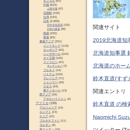
モンゴル
(65)
中国
(819)
人民中国
(97)
北朝鮮
(106)
台湾
(333)
日本
(3,968)
日中文化交流
(105)
関連サイト
日本の皇室
(88)
韓国
(250)
香港
(83)
2019北海道知
東南アジア
(351)
インドネシア
(119)
カンボジア
(63)
北海道知事選 鈴
シンガポール
(104)
タイ王国
(140)
フィリピン
(41)
北海道のホーム
モンテンルパ
(3)
ブルネイ
(14)
ベトナム
(104)
鈴木直道(すず
マレーシア
(71)
ミャンマー
(49)
ラオス
(43)
関連エントリ
東ティモール
(13)
西アジア
(34)
アゼルバイジャン
(4)
鈴木直道 の検
アフリカ
(199)
アルジェリア
(14)
エジプト
(23)
Naomichi 
ケニア
(10)
ブルキナファソ
(11)
ヨルダン
(9)
ツイッター (Twit
南スーダン
(19)