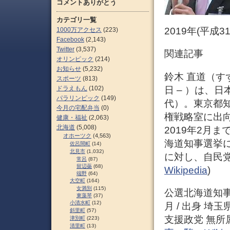
コメントありがとう
カテゴリ一覧
2019年(平成3
1000万アクセス
(223)
Facebook
(2,143)
Twitter
(3,537)
関連記事
オリンピック
(214)
お知らせ
(5,232)
鈴木 直道（すずき
スポーツ
(813)
日 – ）は、
ドラえもん
(102)
パラリンピック
(149)
代）。東京都
今月の宅配弁当
(0)
権戦略室に出向
健康・福祉
(2,063)
北海道
(5,008)
2019年2月ま
オホーツク
(4,563)
海道知事選挙
佐呂間町
(14)
北見市
(1,032)
に対し、自民党
常呂
(87)
留辺蘂
(68)
Wikipedia
)
端野
(64)
大空町
(164)
女満別
(115)
公選北海道知事 /
東藻琴
(37)
小清水町
(12)
月 / 出身 埼
斜里町
(57)
支援政党 無所
津別町
(223)
清里町
(13)