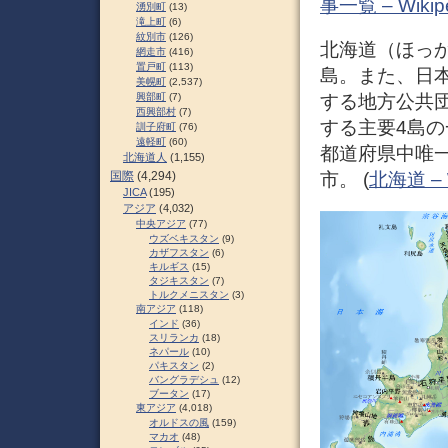
事一覧 – Wikip
湧別町
(13)
滝上町
(6)
紋別市
(126)
北海道（ほっか
網走市
(416)
置戸町
(113)
島。また、日
美幌町
(2,537)
する地方公共
興部町
(7)
西興部村
(7)
する主要4島の
訓子府町
(76)
遠軽町
(60)
都道府県中唯
北海道人
(1,155)
市。 (
北海道 – W
国際
(4,294)
JICA
(195)
アジア
(4,032)
中央アジア
(77)
ウズベキスタン
(9)
カザフスタン
(6)
キルギス
(15)
タジキスタン
(7)
トルクメニスタン
(3)
南アジア
(118)
インド
(36)
スリランカ
(18)
ネパール
(10)
パキスタン
(2)
バングラデシュ
(12)
ブータン
(17)
東アジア
(4,018)
オルドスの風
(159)
マカオ
(48)