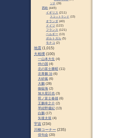
ソチ
(29)
西欧
(445)
イギリス
(211)
スコットランド
(15)
オランダ
(40)
ドイツ
(122)
フランス
(121)
ベルギー
(13)
ポルトガル
(5)
モナコ
(2)
地震
(1,015)
大相撲
(100)
一山本大生
(4)
仲の国
(4)
北の富士勝昭
(11)
北青鵬 治
(6)
大砂嵐
(6)
大鵬
(28)
御嶽海
(2)
旭大星託也
(3)
照ノ富士春雄
(6)
王鵬幸之介
(2)
琴紺野優紀
(13)
白鵬
(17)
矢後太規
(4)
宇宙
(234)
川柳コーナー
(235)
俳句会
(20)