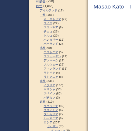
和僑会
(220)
Masao Kato –
欧州
(1,065)
アイルランド
(17)
中欧
(168)
オーストリア
(72)
スイス
(27)
スロパキア
(8)
チェコ
(29)
トルコ
(20)
ハンガリー
(16)
ポーランド
(24)
北欧
(90)
エストニア
(5)
スウェーデン
(27)
デンマーク
(17)
ノルウェー
(22)
フィンランド
(31)
ラトビア
(4)
リトアニア
(8)
南欧
(238)
イタリア
(136)
ギリシャ
(30)
スペイン
(86)
バチカン
(3)
東欧
(310)
ウクライナ
(39)
クロアチア
(6)
ブルガリア
(7)
ルーマニア
(6)
ロシア
(257)
サハリン
(67)
ポロナイスク
(37)