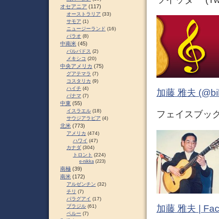
オセアニア
(117)
オーストラリア
(33)
サモア
(1)
ニュージーランド
(16)
パラオ
(8)
中南米
(45)
バルバドス
(2)
メキシコ
(20)
中央アメリカ
(75)
グアテマラ
(7)
コスタリカ
(9)
ハイチ
(4)
加藤 雅夫 (@bihor
パナマ
(7)
中東
(55)
イスラエル
(18)
フェイスブック (
サウジアラビア
(4)
北米
(773)
アメリカ
(474)
ハワイ
(47)
カナダ
(304)
トロント
(224)
e-nikka
(223)
南極
(39)
南米
(172)
アルゼンチン
(32)
チリ
(7)
パラグアイ
(17)
加藤 雅夫 | Fac
ブラジル
(61)
ペルー
(7)