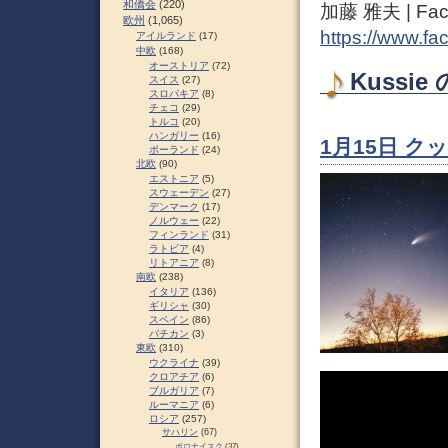
和僑会
(220)
加藤 雅夫 | Fac
欧州
(1,065)
https://www.fa
アイルランド
(17)
中欧
(168)
オーストリア
(72)
Kussie
スイス
(27)
スロパキア
(8)
チェコ
(29)
トルコ
(20)
ハンガリー
(16)
1月15日 ク
ポーランド
(24)
北欧
(90)
エストニア
(5)
スウェーデン
(27)
デンマーク
(17)
ノルウェー
(22)
フィンランド
(31)
ラトビア
(4)
リトアニア
(8)
南欧
(238)
イタリア
(136)
ギリシャ
(30)
スペイン
(86)
バチカン
(3)
東欧
(310)
ウクライナ
(39)
クロアチア
(6)
ブルガリア
(7)
ルーマニア
(6)
ロシア
(257)
サハリン
(67)
ポロナイスク
(37)