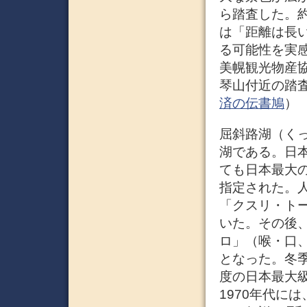
ら踏査した。
は「距離は長
る可能性を実
美幌観光物産
琴山付近の踏査
済の伝書鳩
）
屈斜路湖（く
湖である。日
ても日本最大
指定された。人
「クスリ・ト
いた。その後
ロ」（喉・口
となった。冬季
度の日本最大級
1970年代に