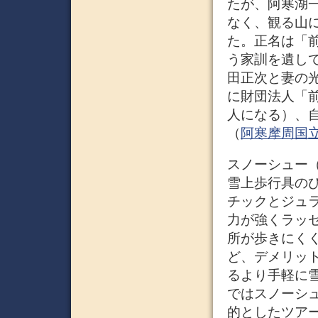
たが、阿寒湖
なく、観る山
た。正名は「
う家訓を遺して
田正次と妻の光
に財団法人「前
人になる）、
（
阿寒摩周国立公園
スノーシュー（
雪上歩行具の
チックとジュ
力が強くラッ
所が歩きにくく
ど、デメリッ
るより手軽に
ではスノーシ
的としたツア