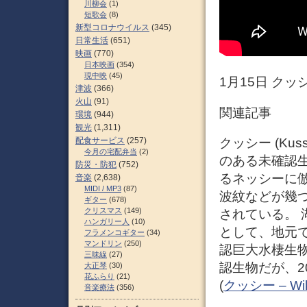
川柳会
(1)
短歌会
(8)
新型コロナウイルス
(345)
日常生活
(651)
映画
(770)
日本映画
(354)
現中映
(45)
1月15日 クッ
津波
(366)
火山
(91)
関連記事
環境
(944)
観光
(1,311)
クッシー (Ku
配食サービス
(257)
今月の宅配弁当
(2)
のある未確認
防災・防犯
(752)
るネッシーに
音楽
(2,638)
MIDI / MP3
(87)
波紋などが幾
ギター
(678)
クリスマス
(149)
されている。
ハンガリー人
(10)
として、地元
フラメンコギター
(34)
マンドリン
(250)
認巨大水棲生
三味線
(27)
認生物だが、2
大正琴
(30)
花ふらり
(21)
(
クッシー – Wik
音楽療法
(356)