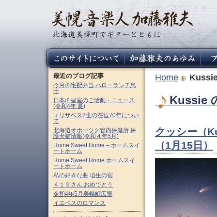
最近のブログ記事
Home
Kussi
今月の宅配弁当 ハローランチ鳥
十
Kussie
日本の皇室のご活動・ニュース
(令和4年 夏)
エリザベス2世の在位70年につい
て
クッシー（Ku
北海道オホーツク管内保健所 保
護犬猫情報(令和４年5月)
（1月15日）
Home Sweet Home – ホームスイ
ートホーム
Home Sweet Home ホームスイ
ートホーム
私の好きな曲 埴生の宿
４１５さん おめでとう
令和4年5月美幌町広報
イエペスのロマンス