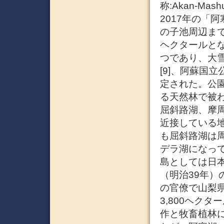
称:Akan-Ma
2017年の「
の子池周辺まで
ヘクタールとな
つであり、大
[9]、阿蘇国
定された。公
る天然林で被
屈斜路湖、摩
近接している
も屈斜路湖は周
デラ湖になって
島としては日本
（明治39年
の官僚で山梨
3,800ヘク
作と牧畜植林