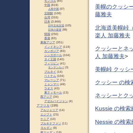
モンゴル
(65)
中国
(819)
美幌のクッシー
人民中国
(97)
藤雅夫
北朝鮮
(106)
台湾
(333)
日本
(3,968)
日中文化交流
(105)
北海道美幌峠（
日本の皇室
(88)
楽人 加藤雅夫
韓国
(250)
香港
(83)
東南アジア
(351)
インドネシア
(119)
クッシーとネッ
カンボジア
(63)
人 加藤雅夫
>
シンガポール
(104)
タイ王国
(140)
フィリピン
(41)
モンテンルパ
(3)
美幌峠 クッシ
ブルネイ
(14)
ベトナム
(104)
マレーシア
(71)
クッシー の検
ミャンマー
(49)
ラオス
(43)
東ティモール
(13)
ネッシーとクッ
西アジア
(34)
アゼルバイジャン
(4)
アフリカ
(199)
Kussie の
アルジェリア
(14)
エジプト
(23)
ケニア
(10)
Nessie の
ブルキナファソ
(11)
ヨルダン
(9)
南スーダン
(19)