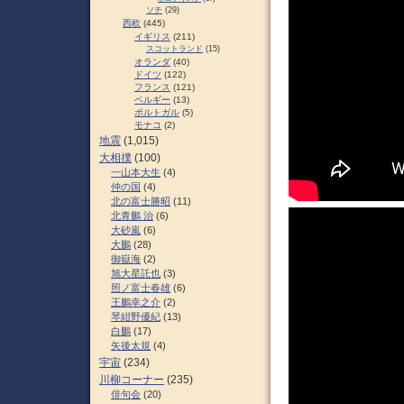
ソチ
(29)
西欧
(445)
イギリス
(211)
スコットランド
(15)
オランダ
(40)
ドイツ
(122)
フランス
(121)
ベルギー
(13)
ポルトガル
(5)
モナコ
(2)
地震
(1,015)
大相撲
(100)
一山本大生
(4)
仲の国
(4)
北の富士勝昭
(11)
北青鵬 治
(6)
大砂嵐
(6)
大鵬
(28)
御嶽海
(2)
旭大星託也
(3)
照ノ富士春雄
(6)
王鵬幸之介
(2)
琴紺野優紀
(13)
白鵬
(17)
矢後太規
(4)
宇宙
(234)
川柳コーナー
(235)
俳句会
(20)