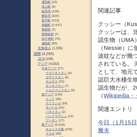
湧別町
(13)
滝上町
(6)
関連記事
紋別市
(126)
網走市
(416)
置戸町
(113)
クッシー（Kus
美幌町
(2,537)
興部町
(7)
クッシーは、北
西興部村
(7)
認生物（UM
訓子府町
(76)
遠軽町
(60)
（Nessie
北海道人
(1,155)
国際
(4,294)
波紋などが幾
JICA
(195)
されている。
アジア
(4,032)
中央アジア
(77)
として、地元
ウズベキスタン
(9)
カザフスタン
(6)
認巨大水棲生
キルギス
(15)
タジキスタン
(7)
認生物だが、2
トルクメニスタン
(3)
（
Wikipedia
南アジア
(118)
インド
(36)
スリランカ
(18)
関連エントリ
ネパール
(10)
パキスタン
(2)
バングラデシュ
(12)
ブータン
(17)
今日（1月15
東アジア
(4,018)
雅夫
オルドスの風
(159)
マカオ
(48)