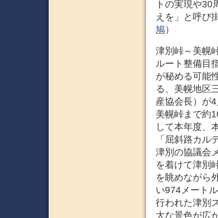
トの実現や3
えを」と呼び掛
鳩
）
津別峠～美幌峠
ルート整備目指
が秘める可能性
る、美幌地区
産協会長）が4
美幌峠まで約
して本年度、
「屈斜路カル
津別の協議会
を着けて津別
を眺めながら
い974メート
行われた津別
大な景色が広