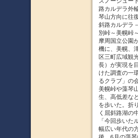
スノーシュー
路カルデラ外
琴山方向に往復
斜路カルデラ
別峠～美幌峠
摩周国立公園
機に、美幌、
区三町広域観
長）が実現を
けた調査の一
るクラブ」の
美幌峠や藻琴
生、高低差など
を歩いた。折
く屈斜路湖の
「今回歩いた
幅広い年代の
後、6月の藻