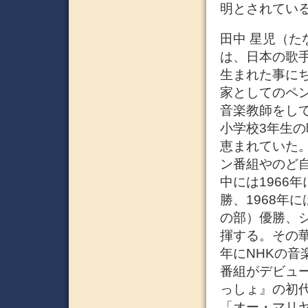
明とされてい
田中 星児（たなか 
は、日本の歌
生まれた事に
家としてのペン
音楽教師をし
小学校3年生
恵まれていた
ン番組やのど自
中には1966
勝、1968年
の部）優勝、
揮する。その華
年にNHKの音
番組がデビュ
っしょ』の初代
「オー・マリ