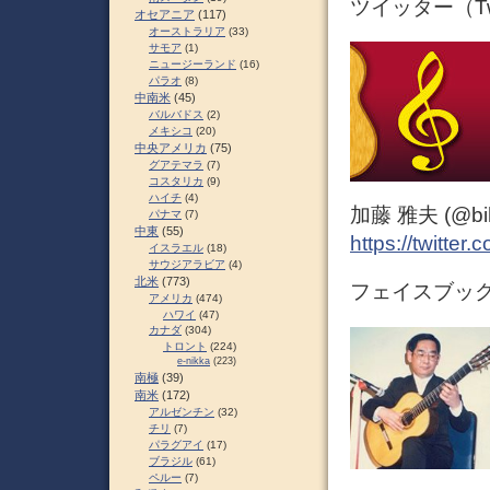
ツイッター（Twi
オセアニア
(117)
オーストラリア
(33)
サモア
(1)
ニュージーランド
(16)
パラオ
(8)
中南米
(45)
バルバドス
(2)
メキシコ
(20)
中央アメリカ
(75)
グアテマラ
(7)
コスタリカ
(9)
ハイチ
(4)
加藤 雅夫 (@bihor
パナマ
(7)
中東
(55)
https://twitter
イスラエル
(18)
サウジアラビア
(4)
北米
(773)
フェイスブック 
アメリカ
(474)
ハワイ
(47)
カナダ
(304)
トロント
(224)
e-nikka
(223)
南極
(39)
南米
(172)
アルゼンチン
(32)
チリ
(7)
パラグアイ
(17)
ブラジル
(61)
ペルー
(7)