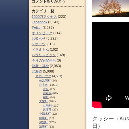
コメントありがとう
カテゴリ一覧
1000万アクセス
(223)
Facebook
(2,143)
Twitter
(3,537)
オリンピック
(214)
お知らせ
(5,232)
スポーツ
(813)
ドラえもん
(102)
パラリンピック
(149)
今月の宅配弁当
(0)
健康・福祉
(2,063)
北海道
(5,008)
オホーツク
(4,563)
佐呂間町
(14)
北見市
(1,032)
常呂
(87)
留辺蘂
(68)
端野
(64)
大空町
(164)
女満別
(115)
東藻琴
(37)
小清水町
(12)
クッシー（Kus
斜里町
(57)
津別町
(223)
日）
清里町
(13)