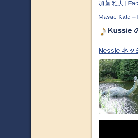
加藤 雅夫 | Fac
Masao Kato –
Kussie
Nessie ネ