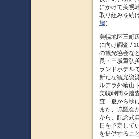
にかけて美幌
取り組みを続け
鳩
）
美幌地区三町
に向け調査 / 
の観光協会な
長・三坂重弘
ランドホテルで
新たな観光資
ルデラ外輪山
美幌峠間を踏
査。夏から秋
また、協議会が
から、記念式典
日を予定して
を提供するこ