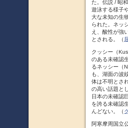
た。伝説 / 昭
遊泳する様子
大な未知の生
られた。ネッ
え、酸性が強
とされる。（
屈
クッシー（Ku
のある未確認
るネッシー（N
も、湖面の波
体は不明とさ
の高い話題と
日本の未確認
を誇る未確認生
んどない。（
ク
阿寒摩周国立