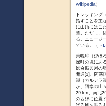
Wikipedia
）
トレッキング（
指すことを主
に山頂にはこ
葉。ただし、
る。ニュージーラ
ている。（
トレ
美幌峠（びほ
屈町の境にある
総合振興局の境
開通[1]。阿
湖（カルデラ
か、阿寒の山
29 km、南
の西縁に位置す
げる風を遮る