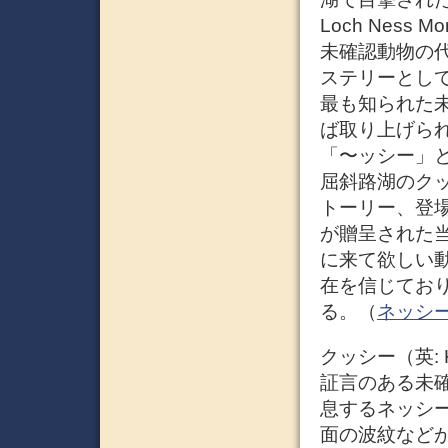
Loch Nes
未確認動物の
ステリーとして
最も知られた
ば取り上げら
「〜ッシー」
屈斜路湖のク
トーリー、登
が贈呈された
に来て欲しい
在を信じてお
る。（
ネッシー –
クッシー（英: 
証言のある未
息するネッシ
面の波紋など