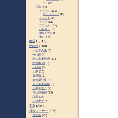
ソチ
(29)
西欧
(445)
イギリス
(211)
スコットランド
(15)
オランダ
(40)
ドイツ
(122)
フランス
(121)
ベルギー
(13)
ポルトガル
(5)
モナコ
(2)
地震
(1,015)
大相撲
(100)
一山本大生
(4)
仲の国
(4)
北の富士勝昭
(11)
北青鵬 治
(6)
大砂嵐
(6)
大鵬
(28)
御嶽海
(2)
旭大星託也
(3)
照ノ富士春雄
(6)
王鵬幸之介
(2)
琴紺野優紀
(13)
白鵬
(17)
矢後太規
(4)
宇宙
(234)
川柳コーナー
(235)
俳句会
(20)