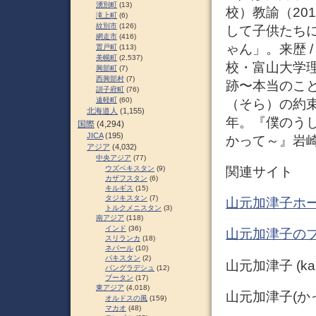
湧別町
(13)
校）教諭（20
滝上町
(6)
紋別市
(126)
して子供たち
網走市
(416)
ゃん」。来歴 
置戸町
(113)
美幌町
(2,537)
校・富山大学理
興部町
(7)
西興部村
(7)
跡〜本当のこと
訓子府町
(76)
遠軽町
(60)
（そら）の約束
北海道人
(1,155)
年。『僕のう
国際
(4,294)
JICA
(195)
かって～』岩崎靖
アジア
(4,032)
中央アジア
(77)
関連サイト
ウズベキスタン
(9)
カザフスタン
(6)
キルギス
(15)
タジキスタン
(7)
山元加津子ホー
トルクメニスタン
(3)
南アジア
(118)
インド
(36)
山元加津子のブ
スリランカ
(18)
ネパール
(10)
パキスタン
(2)
山元加津子 (kakko
バングラデシュ
(12)
ブータン
(17)
東アジア
(4,018)
山元加津子(かっこ
オルドスの風
(159)
マカオ
(48)