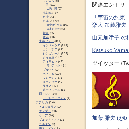
モンゴル
(65)
関連エントリ
中国
(819)
人民中国
(97)
北朝鮮
(106)
「宇宙の約束」
台湾
(333)
日本
(3,968)
楽人 加藤雅夫
日中文化交流
(105)
日本の皇室
(88)
韓国
(250)
山元加津子 の
香港
(83)
東南アジア
(351)
インドネシア
(119)
Katsuko Y
カンボジア
(63)
シンガポール
(104)
タイ王国
(140)
フィリピン
(41)
ツイッター (Twit
モンテンルパ
(3)
ブルネイ
(14)
ベトナム
(104)
マレーシア
(71)
ミャンマー
(49)
ラオス
(43)
東ティモール
(13)
西アジア
(34)
アゼルバイジャン
(4)
アフリカ
(199)
アルジェリア
(14)
エジプト
(23)
ケニア
(10)
加藤 雅夫 (@bihor
ブルキナファソ
(11)
ヨルダン
(9)
南スーダン
(19)