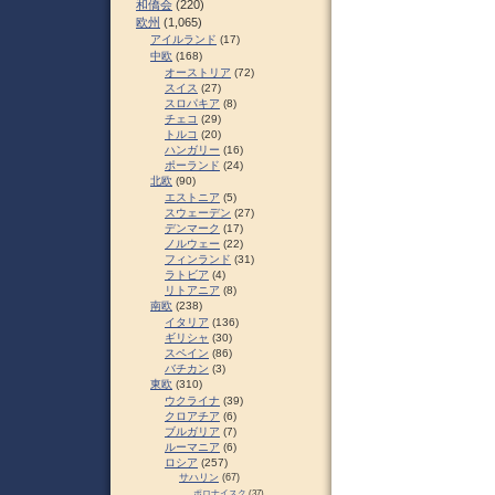
和僑会
(220)
欧州
(1,065)
アイルランド
(17)
中欧
(168)
オーストリア
(72)
スイス
(27)
スロパキア
(8)
チェコ
(29)
トルコ
(20)
ハンガリー
(16)
ポーランド
(24)
北欧
(90)
エストニア
(5)
スウェーデン
(27)
デンマーク
(17)
ノルウェー
(22)
フィンランド
(31)
ラトビア
(4)
リトアニア
(8)
南欧
(238)
イタリア
(136)
ギリシャ
(30)
スペイン
(86)
バチカン
(3)
東欧
(310)
ウクライナ
(39)
クロアチア
(6)
ブルガリア
(7)
ルーマニア
(6)
ロシア
(257)
サハリン
(67)
ポロナイスク
(37)