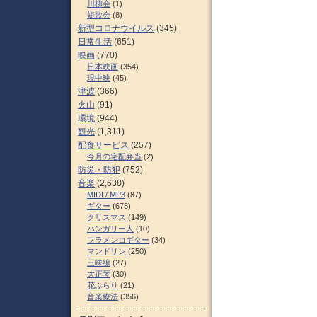
川柳会
(1)
短歌会
(8)
新型コロナウイルス
(345)
日常生活
(651)
映画
(770)
日本映画
(354)
現中映
(45)
津波
(366)
火山
(91)
環境
(944)
観光
(1,311)
配食サービス
(257)
今月の宅配弁当
(2)
防災・防犯
(752)
音楽
(2,638)
MIDI / MP3
(87)
ギター
(678)
クリスマス
(149)
ハンガリー人
(10)
フラメンコギター
(34)
マンドリン
(250)
三味線
(27)
大正琴
(30)
花ふらり
(21)
音楽療法
(356)