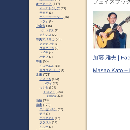
フェイスブック (
オセアニア
(117)
オーストラリア
(33)
サモア
(1)
ニュージーランド
(16)
パラオ
(8)
中南米
(45)
バルバドス
(2)
メキシコ
(20)
中央アメリカ
(75)
グアテマラ
(7)
コスタリカ
(9)
ハイチ
(4)
加藤 雅夫 | Fac
パナマ
(7)
中東
(55)
イスラエル
(18)
Masao Kato –
サウジアラビア
(4)
北米
(773)
アメリカ
(474)
ハワイ
(47)
カナダ
(304)
トロント
(224)
e-nikka
(223)
南極
(39)
南米
(172)
アルゼンチン
(32)
チリ
(7)
パラグアイ
(17)
ブラジル
(61)
ペルー
(7)