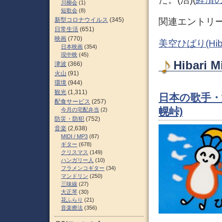
川柳会
(1)
短歌会
(8)
新型コロナウイルス
(345)
関連エントリ
日常生活
(651)
映画
(770)
美空ひばり(Hib
日本映画
(354)
現中映
(45)
Hibari
津波
(366)
火山
(91)
環境
(944)
観光
(1,311)
日本の歌手・
配食サービス
(257)
幌峠)
今月の宅配弁当
(2)
防災・防犯
(752)
音楽
(2,638)
MIDI / MP3
(87)
ギター
(678)
クリスマス
(149)
ハンガリー人
(10)
フラメンコギター
(34)
マンドリン
(250)
三味線
(27)
大正琴
(30)
花ふらり
(21)
音楽療法
(356)