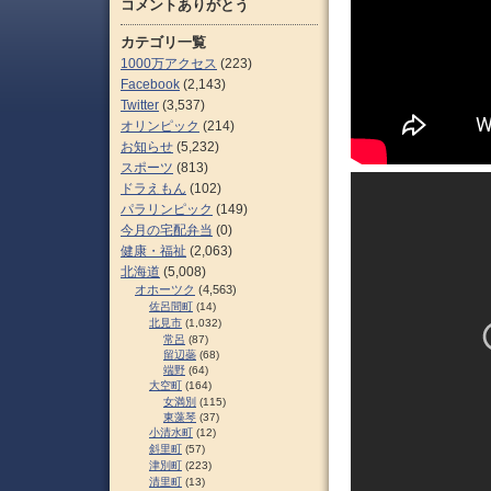
コメントありがとう
カテゴリ一覧
1000万アクセス
(223)
Facebook
(2,143)
Twitter
(3,537)
オリンピック
(214)
お知らせ
(5,232)
スポーツ
(813)
ドラえもん
(102)
パラリンピック
(149)
今月の宅配弁当
(0)
健康・福祉
(2,063)
北海道
(5,008)
オホーツク
(4,563)
佐呂間町
(14)
北見市
(1,032)
常呂
(87)
留辺蘂
(68)
端野
(64)
大空町
(164)
女満別
(115)
東藻琴
(37)
小清水町
(12)
斜里町
(57)
津別町
(223)
清里町
(13)