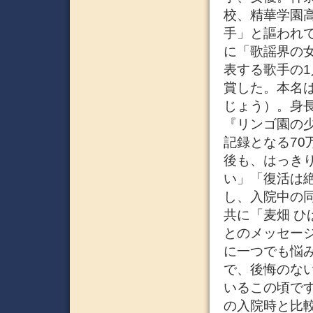
校、精華学園
手」と謳われ
に「歌謡界の
表する歌手の
賞した。本名は
じょう）。身長1
『リンゴ園の
記録となる70
後も、はっき
い」「復活は
し、入院中の同
共に「麦畑 ひ
とのメッセー
に一つでも悩
で、後悔のな
いるこの頃で
の入院時と比