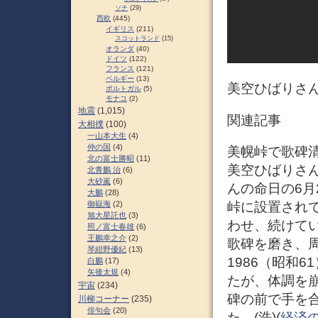
ソチ
(29)
西欧
(445)
イギリス
(211)
スコットランド
(15)
オランダ
(40)
ドイツ
(122)
フランス
(121)
ベルギー
(13)
美空ひばりさん
ポルトガル
(5)
モナコ
(2)
地震
(1,015)
関連記事
大相撲
(100)
一山本大生
(4)
仲の国
(4)
美幌峠で歌碑清掃
北の富士勝昭
(11)
美空ひばりさん
北青鵬 治
(6)
大砂嵐
(6)
んの命日の6月
大鵬
(28)
峠に設置され
御嶽海
(2)
旭大星託也
(3)
わせ、続けてい
照ノ富士春雄
(6)
王鵬幸之介
(2)
歌碑を磨き、
琴紺野優紀
(13)
1986（昭和
白鵬
(17)
矢後太規
(4)
たが、体調を
宇宙
(234)
碑の前で手を
川柳コーナー
(235)
俳句会
(20)
た。(浩)(
経済