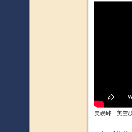
美幌峠 美空