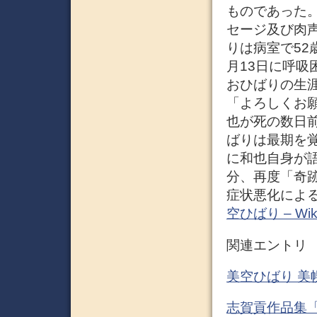
ものであった
セージ及び肉声
りは病室で52
月13日に呼
おひばりの生
「よろしくお
也が死の数日
ばりは最期を
に和也自身が語
分、再度「奇
症状悪化によ
空ひばり – Wiki
関連エントリ
美空ひばり 美
志賀貢作品集「