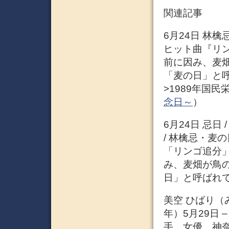
関連記事
6月24日 林檎
ヒット曲『リ
前に因み、麦
「麦の日」と呼ば
>1989年国民栄
念日～
）
6月24日 忌日
/ 林檎忌・麦
「リンゴ追分
み、麦畑が鳥
日」と呼ばれ
美空 ひばり（みそ
年）5月29日 
手、女優。神