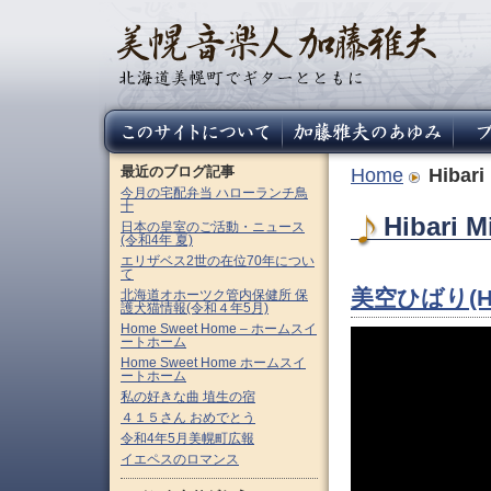
最近のブログ記事
Home
Hibari
今月の宅配弁当 ハローランチ鳥
十
Hibari
日本の皇室のご活動・ニュース
(令和4年 夏)
エリザベス2世の在位70年につい
て
美空ひばり(Hi
北海道オホーツク管内保健所 保
護犬猫情報(令和４年5月)
Home Sweet Home – ホームスイ
ートホーム
Home Sweet Home ホームスイ
ートホーム
私の好きな曲 埴生の宿
４１５さん おめでとう
令和4年5月美幌町広報
イエペスのロマンス