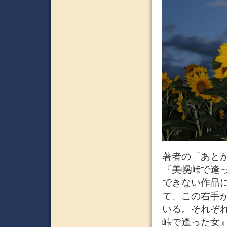
著者の「あと
『美幌峠で逢
できない作品
て、この右手
いる。それぞ
峠で逢った女