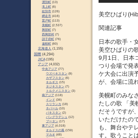
湧別町
(13)
滝上町
(6)
紋別市
(126)
美空ひばり(Hiba
網走市
(416)
置戸町
(113)
美幌町
(2,537)
関連記事
興部町
(7)
西興部村
(7)
訓子府町
(76)
日本の歌手・女
遠軽町
(60)
美空ひばりの歌
北海道人
(1,155)
国際
(4,294)
9月1日、日本
JICA
(195)
アジア
(4,032)
つり会場で発表
中央アジア
(77)
ケ大会に出演
ウズベキスタン
(9)
カザフスタン
(6)
が、会場に流
キルギス
(15)
タジキスタン
(7)
トルクメニスタン
(3)
美幌町のみな
南アジア
(118)
インド
(36)
たしの歌 「
スリランカ
(18)
ネパール
(10)
だそうですが
パキスタン
(2)
バングラデシュ
(12)
いただけたの
ブータン
(17)
東アジア
(4,018)
も、舞台やテ
オルドスの風
(159)
す。歌うこと
マカオ
(48)