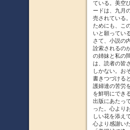
ている。美空
ードは、九月
売されている
ためにも、こ
いと願ってい
さて、小説の
詮索されるの
の姉妹と私の
は、読者の皆
しかない。お
書きつづける
護婦達の苦労
を鮮明にでき
出版にあたっ
った。心より
しい花を添え
心より感謝いた