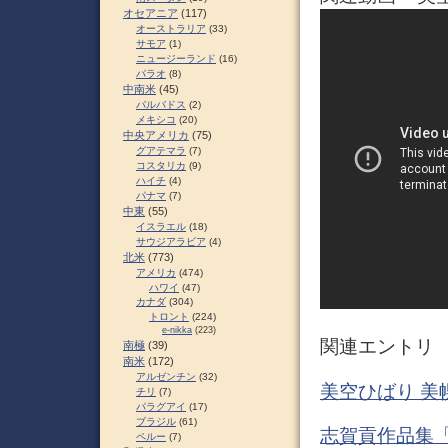
オセアニア
(117)
オーストラリア
(33)
サモア
(1)
ニュージーランド
(16)
パラオ
(8)
中南米
(45)
バルバドス
(2)
メキシコ
(20)
中央アメリカ
(75)
グアテマラ
(7)
コスタリカ
(9)
ハイチ
(4)
パナマ
(7)
中東
(55)
イスラエル
(18)
サウジアラビア
(4)
北米
(773)
アメリカ
(474)
ハワイ
(47)
カナダ
(304)
トロント
(224)
e-nikka
(223)
関連エントリ
南極
(39)
南米
(172)
アルゼンチン
(32)
美空ひばり 美
チリ
(7)
パラグアイ
(17)
ブラジル
(61)
志賀貢作品集「
ペルー
(7)