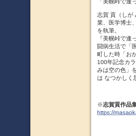
「美幌峠で逢
志賀 貢（しが
業、医学博士、
を執筆。
『美幌峠で逢
闘病生活で「
町した時「お
100年記念カ
みは空の色」
は なつかしく
※
志賀貢作品
https://masaok