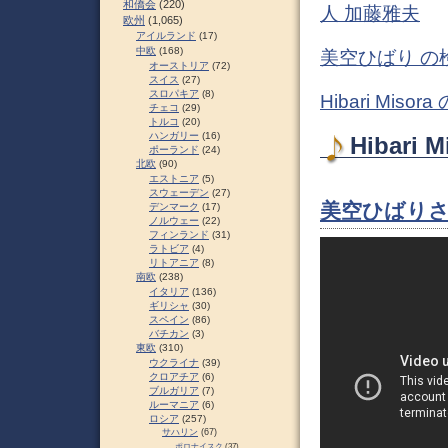
和僑会
(220)
人 加藤雅夫
欧州
(1,065)
アイルランド
(17)
中欧
(168)
美空ひばり の
オーストリア
(72)
スイス
(27)
スロパキア
(8)
Hibari Mis
チェコ
(29)
トルコ
(20)
ハンガリー
(16)
Hibari
ポーランド
(24)
北欧
(90)
エストニア
(5)
スウェーデン
(27)
美空ひばりさ
デンマーク
(17)
ノルウェー
(22)
フィンランド
(31)
ラトビア
(4)
リトアニア
(8)
南欧
(238)
イタリア
(136)
ギリシャ
(30)
スペイン
(86)
バチカン
(3)
東欧
(310)
ウクライナ
(39)
クロアチア
(6)
ブルガリア
(7)
ルーマニア
(6)
ロシア
(257)
サハリン
(67)
ポロナイスク
(37)