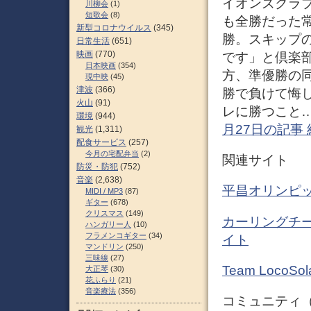
イオンズクラ
川柳会
(1)
短歌会
(8)
も全勝だった
新型コロナウイルス
(345)
勝。スキップ
日常生活
(651)
映画
(770)
です」と倶楽
日本映画
(354)
方、準優勝の
現中映
(45)
津波
(366)
勝で負けて悔
火山
(91)
レに勝つこと…
環境
(944)
月27日の記事
観光
(1,311)
配食サービス
(257)
今月の宅配弁当
(2)
関連サイト
防災・防犯
(752)
音楽
(2,638)
平昌オリンピッ
MIDI / MP3
(87)
ギター
(678)
クリスマス
(149)
カーリングチーム
ハンガリー人
(10)
フラメンコギター
(34)
イト
マンドリン
(250)
三味線
(27)
Team LocoSol
大正琴
(30)
花ふらり
(21)
音楽療法
(356)
コミュニティ（