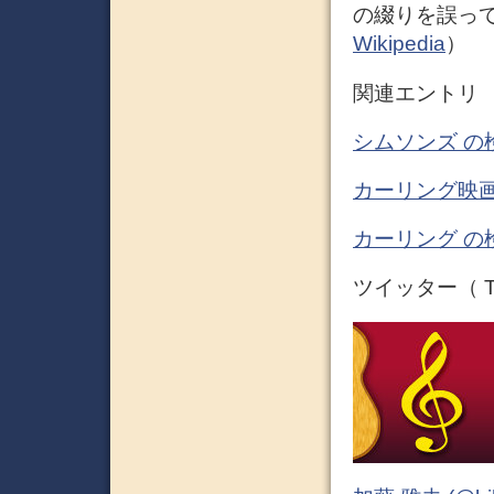
の綴りを誤っ
Wikipedia
）
関連エントリ
シムソンズ の
カーリング映画
カーリング の
ツイッター（ Tw