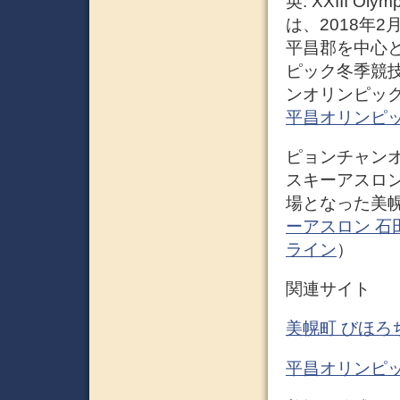
英: XXIII Ol
は、2018年
平昌郡を中心
ピック冬季競
ンオリンピッ
平昌オリンピック ｰ
ピョンチャン
スキーアスロ
場となった美
ーアスロン 石田
ライン
）
関連サイト
美幌町 びほろちょ
平昌オリンピッ