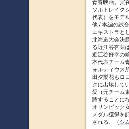
青春映画。実在
ソルトレイク
代表）をモデ
他 / 本編の
エキストラと
北海道大会決
る近江谷杏菜
近江谷好幸の娘
本代表チーム
ォルティウス
田夕梨花もロコ
クに出場して
愛（元チーム
躍することにな
オリンピック女
メダル獲得を
される。（
シム