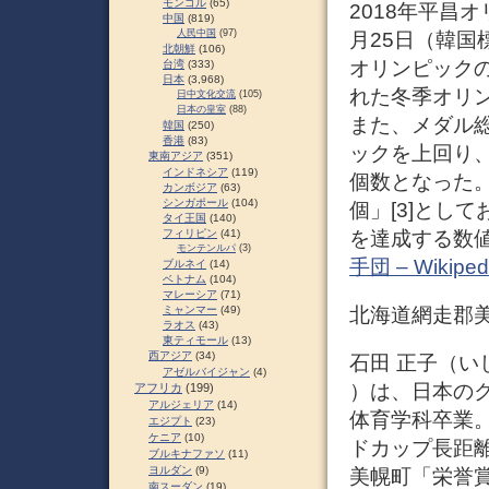
モンゴル
(65)
2018年平昌
中国
(819)
人民中国
(97)
月25日（韓国
北朝鮮
(106)
オリンピックの
台湾
(333)
日本
(3,968)
れた冬季オリ
日中文化交流
(105)
日本の皇室
(88)
また、メダル総
韓国
(250)
香港
(83)
ックを上回り
東南アジア
(351)
インドネシア
(119)
個数となった。
カンボジア
(63)
シンガポール
(104)
個」[3]とし
タイ王国
(140)
を達成する数
フィリピン
(41)
モンテンルパ
(3)
手団 – Wikiped
ブルネイ
(14)
ベトナム
(104)
マレーシア
(71)
ミャンマー
(49)
北海道網走郡
ラオス
(43)
東ティモール
(13)
西アジア
(34)
石田 正子（いしだ 
アゼルバイジャン
(4)
）は、日本の
アフリカ
(199)
アルジェリア
(14)
体育学科卒業
エジプト
(23)
ケニア
(10)
ドカップ長距離
ブルキナファソ
(11)
ヨルダン
(9)
美幌町「栄誉
南スーダン
(19)