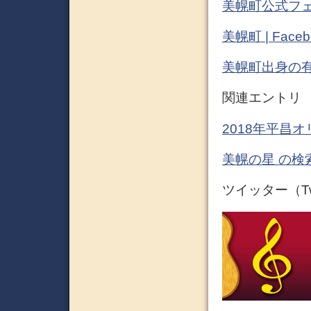
美幌町公式フェ
美幌町 | Faceb
美幌町出身の有名
関連エントリ
2018年平昌オ
美幌の星 の検
ツイッター（Twi