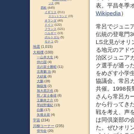
ソチ
(29)
表。平昌冬季
西欧
(445)
Wikipedia
）
イギリス
(211)
スコットランド
(15)
オランダ
(40)
ドイツ
(122)
常呂でジュニア
フランス
(121)
伝統の登竜門3
ベルギー
(13)
ポルトガル
(5)
LS北見がオリ
モナコ
(2)
地震
(1,015)
る地元のアド
大相撲
(100)
治区ジュニア
一山本大生
(4)
仲の国
(4)
ク選手が通っ
北の富士勝昭
(11)
北青鵬 治
(6)
をめざす小学
大砂嵐
(6)
協議会、常呂
大鵬
(28)
御嶽海
(2)
共催。1998
旭大星託也
(3)
さんら常呂カ
照ノ富士春雄
(6)
王鵬幸之介
(2)
から行ってき
琴紺野優紀
(13)
白鵬
(17)
戦を考え、声
矢後太規
(4)
は同倶楽部の
宇宙
(234)
川柳コーナー
(235)
た。ぜひオリ
俳句会
(20)