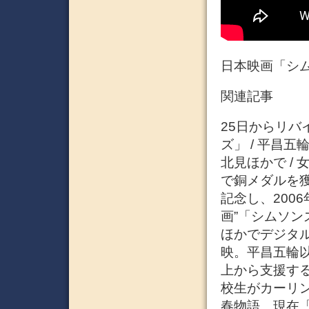
日本映画「シ
関連記事
25日からリバ
ズ」 / 平昌
北見ほかで /
で銅メダルを
記念し、200
画”「シムソ
ほかでデジタ
映。平昌五輪
上から支援す
校生がカーリ
春物語。現在