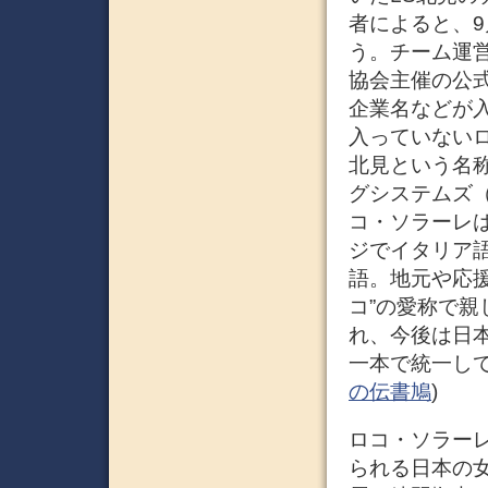
者によると、
う。チーム運
協会主催の公
企業名などが
入っていない
北見という名
グシステムズ
コ・ソラーレ
ジでイタリア
語。地元や応援
コ”の愛称で
れ、今後は日
一本で統一して
の伝書鳩
)
ロコ・ソラーレ（
られる日本の