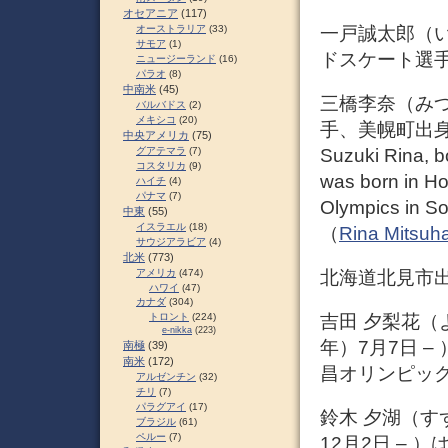
オセアニア
(117)
一戸誠太郎（いちの
オーストラリア
(33)
サモア
(1)
ドスケート選
ニュージーランド
(16)
パラオ
(8)
中南米
(45)
三橋李奈（みつは
バルバドス
(2)
メキシコ
(20)
手、美幌町出身。 R
中央アメリカ
(75)
Suzuki Rina, bo
グアテマラ
(7)
コスタリカ
(9)
was born in Ho
ハイチ
(4)
パナマ
(7)
Olympics in Soc
中東
(55)
イスラエル
(18)
（
Rina Mitsuha
サウジアラビア
(4)
北米
(773)
北海道北見市
アメリカ
(474)
ハワイ
(47)
カナダ
(304)
トロント
(224)
吉田 夕梨花（よし
e-nikka
(223)
年）7月7日 
南極
(39)
南米
(172)
昌オリンピッ
アルゼンチン
(32)
チリ
(7)
パラグアイ
(17)
鈴木 夕湖（すずき
ブラジル
(61)
ペルー
(7)
12月2日 –