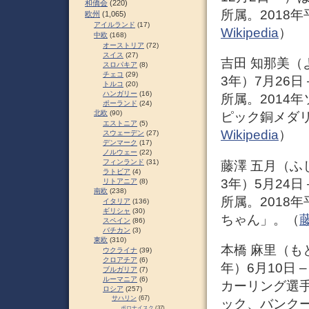
和僑会
(220)
所属。2018
欧州
(1,065)
アイルランド
(17)
Wikipedia
）
中欧
(168)
オーストリア
(72)
スイス
(27)
吉田 知那美（よし
スロパキア
(8)
チェコ
(29)
3年）7月26
トルコ
(20)
ハンガリー
(16)
所属。2014
ポーランド
(24)
北欧
(90)
ピック銅メダ
エストニア
(5)
Wikipedia
）
スウェーデン
(27)
デンマーク
(17)
ノルウェー
(22)
フィンランド
(31)
藤澤 五月（ふじさ
ラトビア
(4)
3年）5月24
リトアニア
(8)
南欧
(238)
所属。2018
イタリア
(136)
ギリシャ
(30)
ちゃん」。（
藤
スペイン
(86)
バチカン
(3)
東欧
(310)
本橋 麻里（もとは
ウクライナ
(39)
クロアチア
(6)
年）6月10日
ブルガリア
(7)
ルーマニア
(6)
カーリング選
ロシア
(257)
サハリン
(67)
ック、バンク
ポロナイスク
(37)