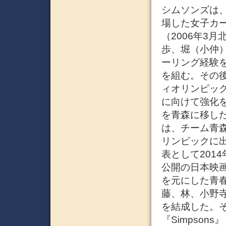
シムソンズは、
場した女子カー
（2006年3
歩、堀（小仲
ーリング経験
を組む。その
ィオリンピック
に向けて強化
を青森に移し
は、チーム青森
リンピックに
表として201
公開の日本映
を元にした青春
藤、林、小野寺
を結成した。
『Simpson