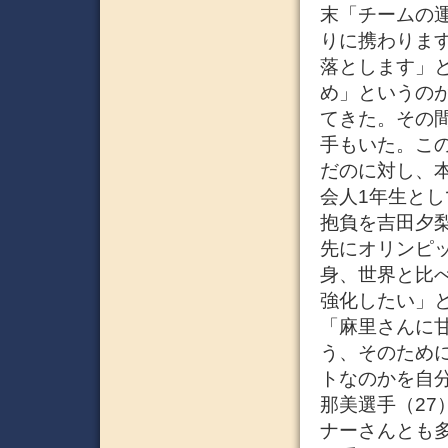
末「チームの
りに携わりま
落とします」
め」というの
てきた。その
手もいた。こ
だのに対し、
会人1年生と
抱負を吉田夕
先にオリンピ
身、世界と比
強化したい」
「麻里さんに
う、そのため
トなのかを自
那美選手（27
ナーさんとも