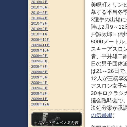
2010年7月
美幌町オリン
2010年6月
幕する平昌冬
2010年5月
2010年4月
3選手の出場に
2010年3月
陣は2月9～1
2010年2月
戸誠太郎＝信
2010年1月
2009年12月
5000メート
2009年11月
スキーアスロン
2009年10月
者、平井雄二副
2009年9月
2009年8月
日の男子団体追
2009年7月
は21～26日
2009年6月
2009年5月
12人が三橋李
2009年4月
アスロン女子4
2009年3月
30キロクラシ
2009年2月
2009年1月
議会臨時会で、
2008年12月
決処分案が承認
の伝書鳩
）