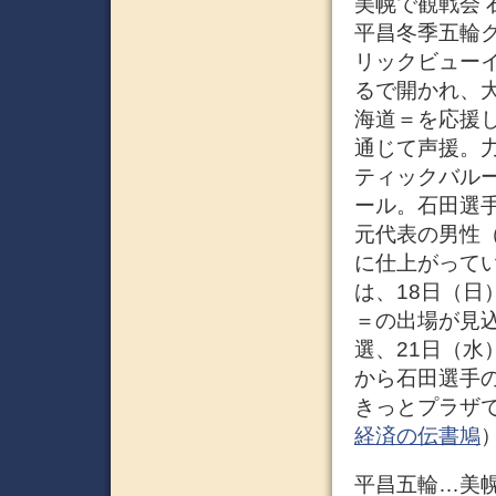
美幌で観戦会 
平昌冬季五輪
リックビュー
るで開かれ、大
海道＝を応援
通じて声援。
ティックバル
ール。石田選
元代表の男性（
に仕上がって
は、18日（日
＝の出場が見
選、21日（水
から石田選手
きっとプラザで
経済の伝書鳩
平昌五輪…美幌