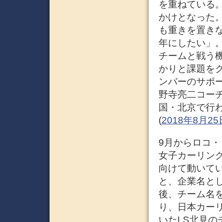
を重ねている
かけとなった
も重きを置き
年にしたい」
チームと戦う
かりと課題を
ンバーのサポ
野寺亮二コーチ
国・北京で行わ
(
2018年8月
9月からロコ・
女子カーリン
向けて動いて
と、企業名と
後、チーム名
り、日本カー
いたLS北見