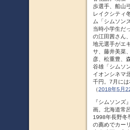
歩選手、船山弓
レイクシティ
ム「シムソン
当時小学生だっ
の江田茜さん
地元選手がエ
サ、藤井美菜
彦、松重豊、
谷雄「シムソン
イオンシネマ
千円。7月には
（
2018年5月
『シムソンズ』
画。北海道常
1998年長野
の薦めでカー