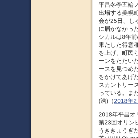
平昌冬季五輪
出場する美幌町
会が25日、し
に届かなかっ
シカルは8年
果たした得意
を上げ、町民
ーンをたたい
ースを見つめ
をかけてあげ
スカントリー
っている。ま
(浩)（
2018年
2018年平昌
第23回オリン
うききょうぎたいかい、