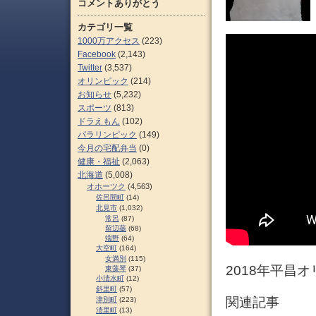
コメントありがとう
カテゴリ一覧
1000万アクセス
(223)
Facebook
(2,143)
Twitter
(3,537)
オリンピック
(214)
お知らせ
(5,232)
スポーツ
(813)
ドラえもん
(102)
パラリンピック
(149)
今月の宅配弁当
(0)
健康・福祉
(2,063)
北海道
(5,008)
オホーツク
(4,563)
佐呂間町
(14)
北見市
(1,032)
常呂
(87)
留辺蘂
(68)
端野
(64)
大空町
(164)
女満別
(115)
2018年平昌
東藻琴
(37)
小清水町
(12)
斜里町
(57)
関連記事
津別町
(223)
清里町
(13)