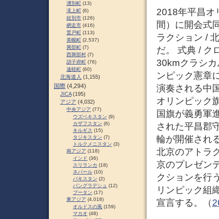
湧別町
(13)
2018年平昌
滝上町
(6)
紋別市
(126)
間）に開会式
網走市
(416)
置戸町
(113)
ラクション /
美幌町
(2,537)
興部町
(7)
だ。 式典 /
西興部村
(7)
30kmクラシ
訓子府町
(76)
遠軽町
(60)
ンピック憲章
北海道人
(1,155)
国際
(4,294)
演奏される中
JICA
(195)
オリンピック
アジア
(4,032)
中央アジア
(77)
国旗が義勇軍
ウズベキスタン
(9)
カザフスタン
(6)
された平昌郡守
キルギス
(15)
輪が開催され
タジキスタン
(7)
トルクメニスタン
(3)
北京のアトラク
南アジア
(118)
インド
(36)
京のプレゼン
スリランカ
(18)
ネパール
(10)
クションを行う
パキスタン
(2)
バングラデシュ
(12)
リンピック組織
ブータン
(17)
東アジア
(4,018)
宣言する。（
2
オルドスの風
(159)
マカオ
(48)