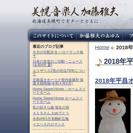
最近のブログ記事
Home
201
今月の宅配弁当 ハローランチ鳥
十
2018年
日本の皇室のご活動・ニュース
(令和4年 夏)
エリザベス2世の在位70年につい
て
2018年平
北海道オホーツク管内保健所 保
護犬猫情報(令和４年5月)
Home Sweet Home – ホームスイ
ートホーム
Home Sweet Home ホームスイ
ートホーム
私の好きな曲 埴生の宿
４１５さん おめでとう
令和4年5月美幌町広報
イエペスのロマンス