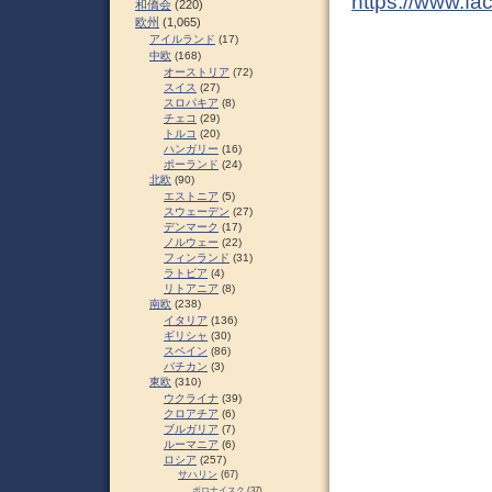
https://www.fa
和僑会
(220)
欧州
(1,065)
アイルランド
(17)
中欧
(168)
オーストリア
(72)
スイス
(27)
スロパキア
(8)
チェコ
(29)
トルコ
(20)
ハンガリー
(16)
ポーランド
(24)
北欧
(90)
エストニア
(5)
スウェーデン
(27)
デンマーク
(17)
ノルウェー
(22)
フィンランド
(31)
ラトビア
(4)
リトアニア
(8)
南欧
(238)
イタリア
(136)
ギリシャ
(30)
スペイン
(86)
バチカン
(3)
東欧
(310)
ウクライナ
(39)
クロアチア
(6)
ブルガリア
(7)
ルーマニア
(6)
ロシア
(257)
サハリン
(67)
ポロナイスク
(37)