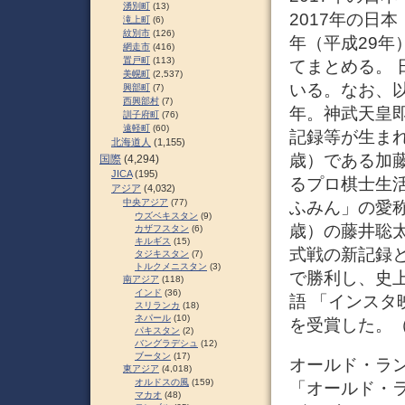
湧別町
(13)
2017年の日
滝上町
(6)
紋別市
(126)
年（平成29
網走市
(416)
置戸町
(113)
てまとめる。
美幌町
(2,537)
いる。なお、以
興部町
(7)
西興部村
(7)
年。神武天皇即
訓子府町
(76)
遠軽町
(60)
記録等が生まれ
北海道人
(1,155)
歳）である加藤
国際
(4,294)
JICA
(195)
るプロ棋士生
アジア
(4,032)
中央アジア
(77)
ふみん」の愛称
ウズベキスタン
(9)
歳）の藤井聡
カザフスタン
(6)
キルギス
(15)
式戦の新記録と
タジキスタン
(7)
トルクメニスタン
(3)
で勝利し、史上
南アジア
(118)
インド
(36)
語 「インス
スリランカ
(18)
ネパール
(10)
を受賞した。
パキスタン
(2)
バングラデシュ
(12)
ブータン
(17)
オールド・ラ
東アジア
(4,018)
オルドスの風
(159)
「オールド・
マカオ
(48)