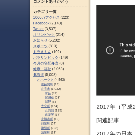
コメントありがとう
カテゴリ一覧
1000万アクセス
(223)
Facebook
(2,143)
Twitter
(3,537)
オリンピック
(214)
お知らせ
(5,232)
スポーツ
(813)
ドラえもん
(102)
パラリンピック
(149)
今月の宅配弁当
(0)
健康・福祉
(2,063)
北海道
(5,008)
オホーツク
(4,563)
佐呂間町
(14)
北見市
(1,032)
常呂
(87)
留辺蘂
(68)
端野
(64)
2017年（平
大空町
(164)
女満別
(115)
東藻琴
(37)
関連記事
小清水町
(12)
斜里町
(57)
津別町
(223)
2017年の日本
清里町
(13)