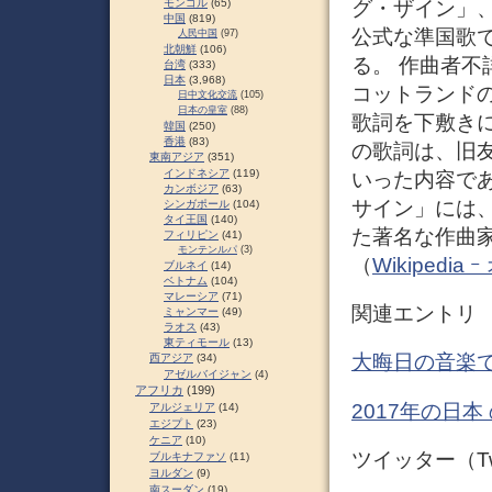
グ・ザイン」、A
モンゴル
(65)
中国
(819)
公式な準国歌
人民中国
(97)
北朝鮮
(106)
る。 作曲者不
台湾
(333)
日本
(3,968)
コットランド
日中文化交流
(105)
日本の皇室
(88)
歌詞を下敷き
韓国
(250)
香港
(83)
の歌詞は、旧
東南アジア
(351)
インドネシア
(119)
いった内容で
カンボジア
(63)
サイン」には
シンガポール
(104)
タイ王国
(140)
た著名な作曲
フィリピン
(41)
モンテンルパ
(3)
（
Wikiped
ブルネイ
(14)
ベトナム
(104)
マレーシア
(71)
関連エントリ
ミャンマー
(49)
ラオス
(43)
東ティモール
(13)
大晦日の音楽で
西アジア
(34)
アゼルバイジャン
(4)
アフリカ
(199)
2017年の日本
アルジェリア
(14)
エジプト
(23)
ケニア
(10)
ツイッター（Twi
ブルキナファソ
(11)
ヨルダン
(9)
南スーダン
(19)