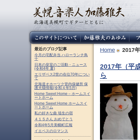
最近のブログ記事
Home
2017
今月の宅配弁当 ハローランチ鳥
十
日本の皇室のご活動・ニュース
2017年（
(令和4年 夏)
ら
エリザベス2世の在位70年につい
て
北海道オホーツク管内保健所 保
護犬猫情報(令和４年5月)
Home Sweet Home – ホームスイ
ートホーム
Home Sweet Home ホームスイ
ートホーム
私の好きな曲 埴生の宿
４１５さん おめでとう
令和4年5月美幌町広報
イエペスのロマンス