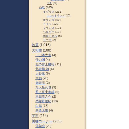
ソチ
(29)
西欧
(445)
イギリス
(211)
スコットランド
(15)
オランダ
(40)
ドイツ
(122)
フランス
(121)
ベルギー
(13)
ポルトガル
(5)
モナコ
(2)
地震
(1,015)
大相撲
(100)
一山本大生
(4)
仲の国
(4)
北の富士勝昭
(11)
北青鵬 治
(6)
大砂嵐
(6)
大鵬
(28)
御嶽海
(2)
旭大星託也
(3)
照ノ富士春雄
(6)
王鵬幸之介
(2)
琴紺野優紀
(13)
白鵬
(17)
矢後太規
(4)
宇宙
(234)
川柳コーナー
(235)
俳句会
(20)