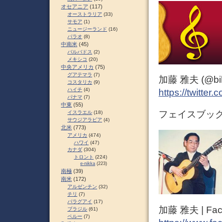
オセアニア
(117)
オーストラリア
(33)
サモア
(1)
ニュージーランド
(16)
パラオ
(8)
中南米
(45)
バルバドス
(2)
メキシコ
(20)
中央アメリカ
(75)
グアテマラ
(7)
加藤 雅夫 (@bihor
コスタリカ
(9)
ハイチ
(4)
https://twitter
パナマ
(7)
中東
(55)
フェイスブック 
イスラエル
(18)
サウジアラビア
(4)
北米
(773)
アメリカ
(474)
ハワイ
(47)
カナダ
(304)
トロント
(224)
e-nikka
(223)
南極
(39)
南米
(172)
アルゼンチン
(32)
チリ
(7)
パラグアイ
(17)
加藤 雅夫 | Fac
ブラジル
(61)
ペルー
(7)