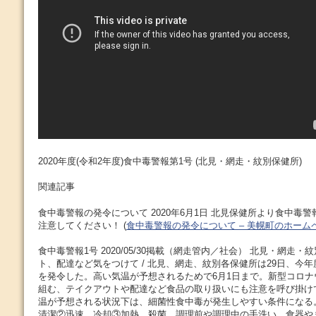
2020年度(令和2年度)食中毒警報第1号 (北見・網走・紋別保健所)
関連記事
食中毒警報の発令について 2020年6月1日 北見保健所より食中毒
注意してください！ (
食中毒警報の発令について – 美幌町のホーム
食中毒警報1号 2020/05/30掲載（網走管内／社会） 北見・網走・
ト、配達など気をつけて / 北見、網走、紋別各保健所は29日、今
を発令した。高い気温が予想されるためで6月1日まで。新型コロ
組む、テイクアウトや配達など食品の取り扱いにも注意を呼び掛けて
温が予想される状況下は、細菌性食中毒が発生しやすい条件になる
清潔②迅速、冷却③加熱、殺菌。調理前や調理中の手洗い、食器や