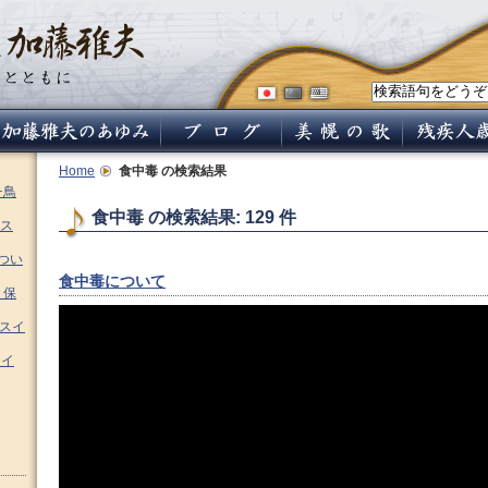
Home
食中毒
の検索結果
チ鳥
食中毒 の検索結果: 129 件
ス
つい
食中毒について
 保
ムスイ
スイ