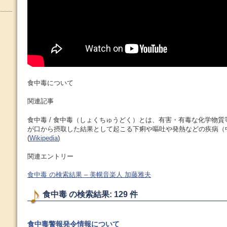
食中毒について
関連記事
食中毒 / 食中毒（しょくちゅうどく）とは、有害・有毒な化学物
が口から摂取した結果として起こる下痢や嘔吐や発熱などの疾病（
(
Wikipedia
)
関連エントリー
食中毒 の検索結果 – 美幌音楽人 加藤雅夫
食中毒 の検索結果: 129 件
食中毒警報発令情報について