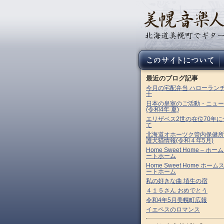
最近のブログ記事
今月の宅配弁当 ハローラン
十
日本の皇室のご活動・ニュー
(令和4年 夏)
エリザベス2世の在位70年に
て
北海道オホーツク管内保健所
護犬猫情報(令和４年5月)
Home Sweet Home – ホー
ートホーム
Home Sweet Home ホーム
ートホーム
私の好きな曲 埴生の宿
４１５さん おめでとう
令和4年5月美幌町広報
イエペスのロマンス