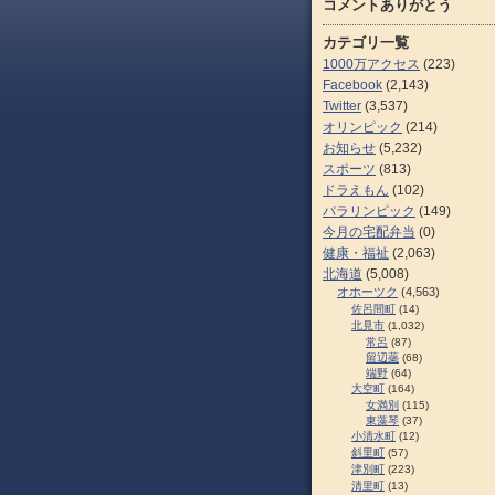
コメントありがとう
カテゴリ一覧
1000万アクセス
(223)
Facebook
(2,143)
Twitter
(3,537)
オリンピック
(214)
お知らせ
(5,232)
スポーツ
(813)
ドラえもん
(102)
パラリンピック
(149)
今月の宅配弁当
(0)
健康・福祉
(2,063)
北海道
(5,008)
オホーツク
(4,563)
佐呂間町
(14)
北見市
(1,032)
常呂
(87)
留辺蘂
(68)
端野
(64)
大空町
(164)
女満別
(115)
東藻琴
(37)
小清水町
(12)
斜里町
(57)
津別町
(223)
清里町
(13)