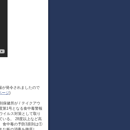
警報が発令されましたので
ページ
)
紋別保健所が / テイクアウ
年度第1号となる食中毒警報
ナウイルス対策として取り
いる。 28度以上など高
。食中毒の予防3原則は①
まな板の消毒を徹底し、