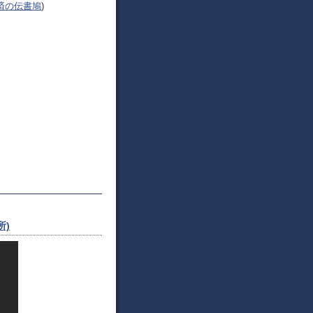
済の伝書鳩
)
所)