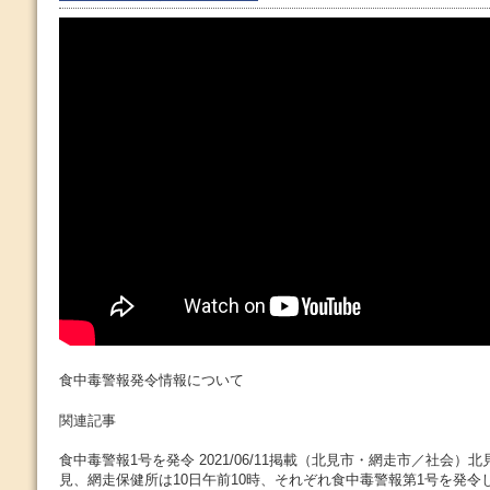
食中毒警報発令情報について
関連記事
食中毒警報1号を発令 2021/06/11掲載（北見市・網走市／社会）北
見、網走保健所は10日午前10時、それぞれ食中毒警報第1号を発令