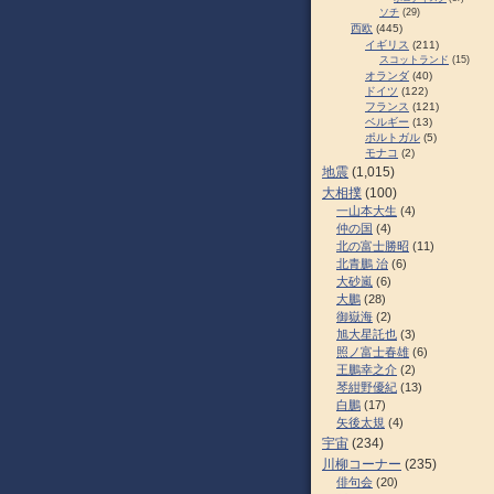
ソチ
(29)
西欧
(445)
イギリス
(211)
スコットランド
(15)
オランダ
(40)
ドイツ
(122)
フランス
(121)
ベルギー
(13)
ポルトガル
(5)
モナコ
(2)
地震
(1,015)
大相撲
(100)
一山本大生
(4)
仲の国
(4)
北の富士勝昭
(11)
北青鵬 治
(6)
大砂嵐
(6)
大鵬
(28)
御嶽海
(2)
旭大星託也
(3)
照ノ富士春雄
(6)
王鵬幸之介
(2)
琴紺野優紀
(13)
白鵬
(17)
矢後太規
(4)
宇宙
(234)
川柳コーナー
(235)
俳句会
(20)