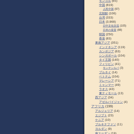
モンゴル
(65)
中国
(819)
人民中国
(97)
北朝鮮
(106)
台湾
(333)
日本
(3,968)
日中文化交流
(105)
日本の皇室
(88)
韓国
(250)
香港
(83)
東南アジア
(351)
インドネシア
(119)
カンボジア
(63)
シンガポール
(104)
タイ王国
(140)
フィリピン
(41)
モンテンルパ
(3)
ブルネイ
(14)
ベトナム
(104)
マレーシア
(71)
ミャンマー
(49)
ラオス
(43)
東ティモール
(13)
西アジア
(34)
アゼルバイジャン
(4)
アフリカ
(199)
アルジェリア
(14)
エジプト
(23)
ケニア
(10)
ブルキナファソ
(11)
ヨルダン
(9)
南スーダン
(19)