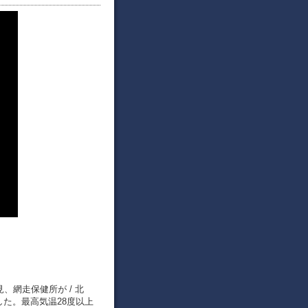
見、網走保健所が / 北
した。最高気温28度以上