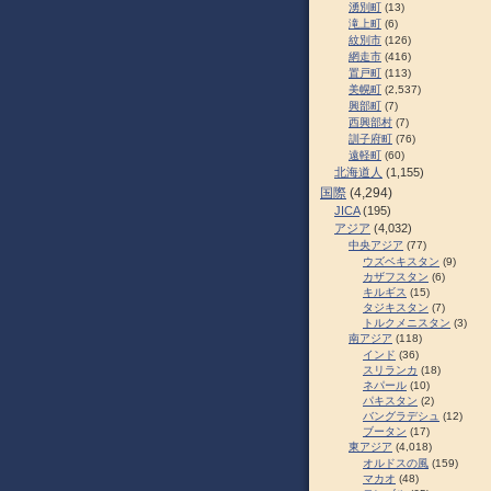
湧別町
(13)
滝上町
(6)
紋別市
(126)
網走市
(416)
置戸町
(113)
美幌町
(2,537)
興部町
(7)
西興部村
(7)
訓子府町
(76)
遠軽町
(60)
北海道人
(1,155)
国際
(4,294)
JICA
(195)
アジア
(4,032)
中央アジア
(77)
ウズベキスタン
(9)
カザフスタン
(6)
キルギス
(15)
タジキスタン
(7)
トルクメニスタン
(3)
南アジア
(118)
インド
(36)
スリランカ
(18)
ネパール
(10)
パキスタン
(2)
バングラデシュ
(12)
ブータン
(17)
東アジア
(4,018)
オルドスの風
(159)
マカオ
(48)