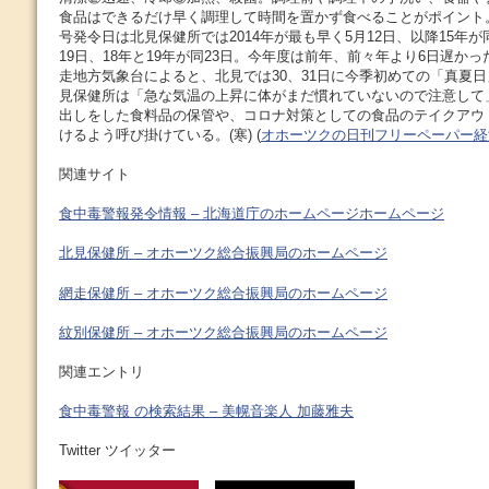
食品はできるだけ早く調理して時間を置かず食べることがポイント。
号発令日は北見保健所では2014年が最も早く5月12日、以降15年が同
19日、18年と19年が同23日。今年度は前年、前々年より6日遅か
走地方気象台によると、北見では30、31日に今季初めての「真夏
見保健所は「急な気温の上昇に体がまだ慣れていないので注意して
出しをした食料品の保管や、コロナ対策としての食品のテイクアウ
けるよう呼び掛けている。(寒) (
オホーツクの日刊フリーペーパー経
関連サイト
食中毒警報発令情報 – 北海道庁のホームページホームページ
北見保健所 – オホーツク総合振興局のホームページ
網走保健所 – オホーツク総合振興局のホームページ
紋別保健所 – オホーツク総合振興局のホームページ
関連エントリ
食中毒警報 の検索結果 – 美幌音楽人 加藤雅夫
Twitter ツイッター