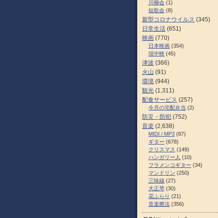
川柳会
(1)
短歌会
(8)
新型コロナウイルス
(345)
日常生活
(651)
映画
(770)
日本映画
(354)
現中映
(45)
津波
(366)
火山
(91)
環境
(944)
観光
(1,311)
配食サービス
(257)
今月の宅配弁当
(2)
防災・防犯
(752)
音楽
(2,638)
MIDI / MP3
(87)
ギター
(678)
クリスマス
(149)
ハンガリー人
(10)
フラメンコギター
(34)
マンドリン
(250)
三味線
(27)
大正琴
(30)
花ふらり
(21)
音楽療法
(356)