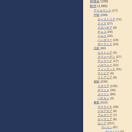
和僑会
(220)
欧州
(1,065)
アイルランド
(17)
中欧
(168)
オーストリア
(72)
スイス
(27)
スロパキア
(8)
チェコ
(29)
トルコ
(20)
ハンガリー
(16)
ポーランド
(24)
北欧
(90)
エストニア
(5)
スウェーデン
(27)
デンマーク
(17)
ノルウェー
(22)
フィンランド
(31)
ラトビア
(4)
リトアニア
(8)
南欧
(238)
イタリア
(136)
ギリシャ
(30)
スペイン
(86)
バチカン
(3)
東欧
(310)
ウクライナ
(39)
クロアチア
(6)
ブルガリア
(7)
ルーマニア
(6)
ロシア
(257)
サハリン
(67)
ポロナイスク
(37)