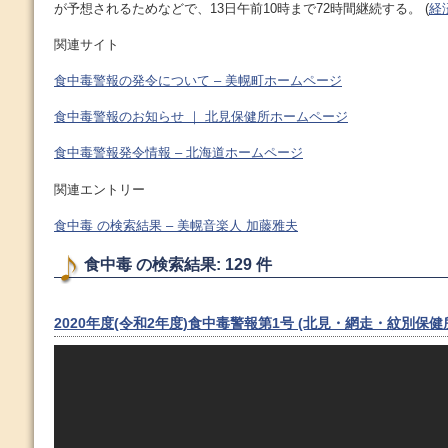
が予想されるためなどで、13日午前10時まで72時間継続する。 (
経
関連サイト
食中毒警報の発令について – 美幌町ホームページ
食中毒警報のお知らせ ｜ 北見保健所ホームページ
食中毒警報発令情報 – 北海道ホームページ
関連エントリー
食中毒 の検索結果 – 美幌音楽人 加藤雅夫
食中毒 の検索結果: 129 件
2020年度(令和2年度)食中毒警報第1号 (北見・網走・紋別保健