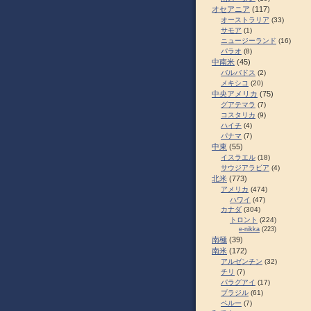
オセアニア
(117)
オーストラリア
(33)
サモア
(1)
ニュージーランド
(16)
パラオ
(8)
中南米
(45)
バルバドス
(2)
メキシコ
(20)
中央アメリカ
(75)
グアテマラ
(7)
コスタリカ
(9)
ハイチ
(4)
パナマ
(7)
中東
(55)
イスラエル
(18)
サウジアラビア
(4)
北米
(773)
アメリカ
(474)
ハワイ
(47)
カナダ
(304)
トロント
(224)
e-nikka
(223)
南極
(39)
南米
(172)
アルゼンチン
(32)
チリ
(7)
パラグアイ
(17)
ブラジル
(61)
ペルー
(7)