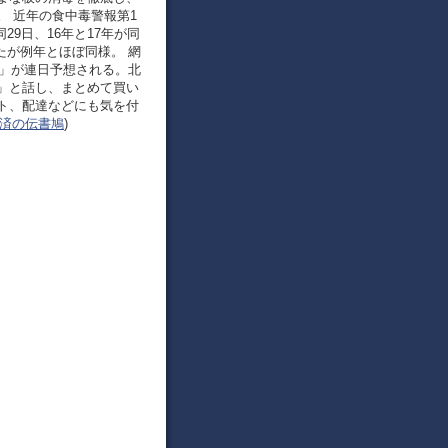
 近年の食中毒警報第1
29日、16年と17年が同
ったが例年とほぼ同様。 網
日」が連日予想される。北
」と話し、まとめて買い
ト、配達などにも気を付
済の伝書鳩
)