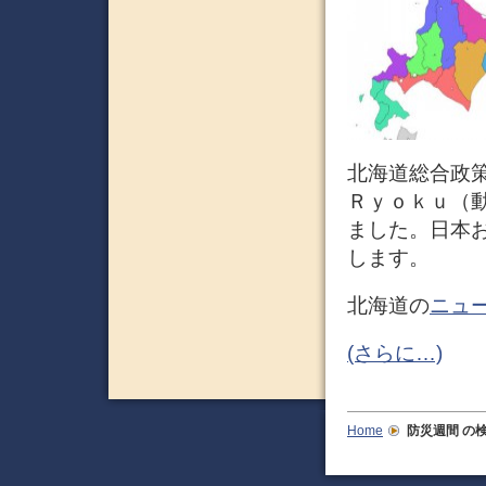
北海道総合政
Ｒｙｏｋｕ（動・
ました。日本
します。
北海道の
ニュ
(さらに…)
Home
防災週間
の