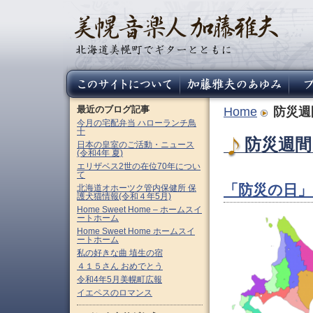
最近のブログ記事
Home
防災週
今月の宅配弁当 ハローランチ鳥
十
防災週間 
日本の皇室のご活動・ニュース
(令和4年 夏)
エリザベス2世の在位70年につい
て
「防災の日」
北海道オホーツク管内保健所 保
護犬猫情報(令和４年5月)
Home Sweet Home – ホームスイ
ートホーム
Home Sweet Home ホームスイ
ートホーム
私の好きな曲 埴生の宿
４１５さん おめでとう
令和4年5月美幌町広報
イエペスのロマンス