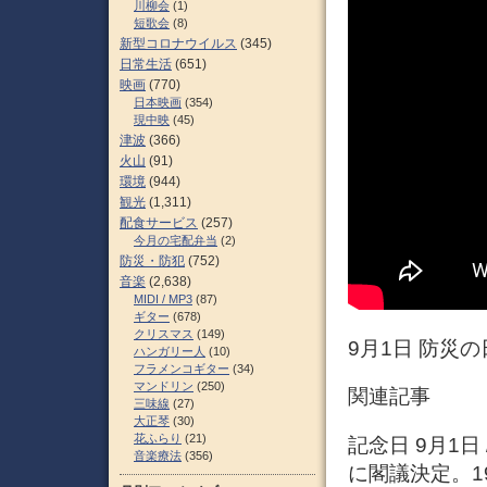
川柳会
(1)
短歌会
(8)
新型コロナウイルス
(345)
日常生活
(651)
映画
(770)
日本映画
(354)
現中映
(45)
津波
(366)
火山
(91)
環境
(944)
観光
(1,311)
配食サービス
(257)
今月の宅配弁当
(2)
防災・防犯
(752)
音楽
(2,638)
MIDI / MP3
(87)
ギター
(678)
クリスマス
(149)
9月1日 防災の
ハンガリー人
(10)
フラメンコギター
(34)
マンドリン
(250)
関連記事
三味線
(27)
大正琴
(30)
花ふらり
(21)
記念日 9月1日
音楽療法
(356)
に閣議決定。1