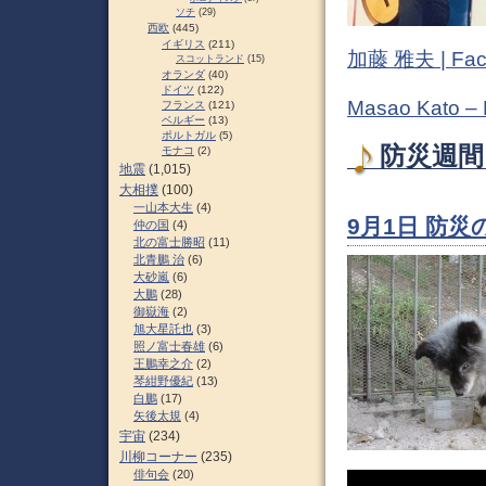
ソチ
(29)
西欧
(445)
イギリス
(211)
加藤 雅夫 | Fac
スコットランド
(15)
オランダ
(40)
ドイツ
(122)
Masao Kato –
フランス
(121)
ベルギー
(13)
ポルトガル
(5)
防災週間 
モナコ
(2)
地震
(1,015)
大相撲
(100)
一山本大生
(4)
9月1日 防災の
仲の国
(4)
北の富士勝昭
(11)
北青鵬 治
(6)
大砂嵐
(6)
大鵬
(28)
御嶽海
(2)
旭大星託也
(3)
照ノ富士春雄
(6)
王鵬幸之介
(2)
琴紺野優紀
(13)
白鵬
(17)
矢後太規
(4)
宇宙
(234)
川柳コーナー
(235)
俳句会
(20)