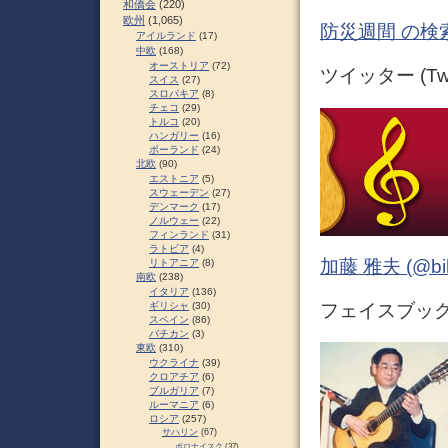
和僑会
(220)
欧州
(1,065)
防災週間 の検
アイルランド
(17)
中欧
(168)
オーストリア
(72)
ツイッター (Twit
スイス
(27)
スロパキア
(8)
チェコ
(29)
トルコ
(20)
ハンガリー
(16)
ポーランド
(24)
北欧
(90)
エストニア
(5)
スウェーデン
(27)
デンマーク
(17)
ノルウェー
(22)
フィンランド
(31)
ラトビア
(4)
加藤 雅夫 (@bihor
リトアニア
(8)
南欧
(238)
イタリア
(136)
ギリシャ
(30)
フェイスブック (
スペイン
(86)
バチカン
(3)
東欧
(310)
ウクライナ
(39)
クロアチア
(6)
ブルガリア
(7)
ルーマニア
(6)
ロシア
(257)
サハリン
(67)
ポロナイスク
(37)