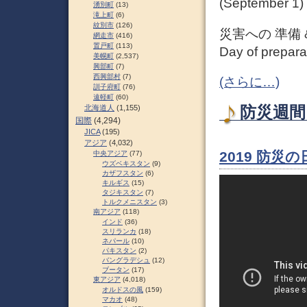
(September 1)
湧別町
(13)
滝上町
(6)
紋別市
(126)
災害への 準備 
網走市
(416)
置戸町
(113)
Day of prepara
美幌町
(2,537)
興部町
(7)
西興部村
(7)
(さらに…)
訓子府町
(76)
遠軽町
(60)
防災週間 
北海道人
(1,155)
国際
(4,294)
JICA
(195)
アジア
(4,032)
2019 防災の
中央アジア
(77)
ウズベキスタン
(9)
カザフスタン
(6)
キルギス
(15)
タジキスタン
(7)
トルクメニスタン
(3)
南アジア
(118)
インド
(36)
スリランカ
(18)
ネパール
(10)
パキスタン
(2)
バングラデシュ
(12)
ブータン
(17)
東アジア
(4,018)
オルドスの風
(159)
マカオ
(48)