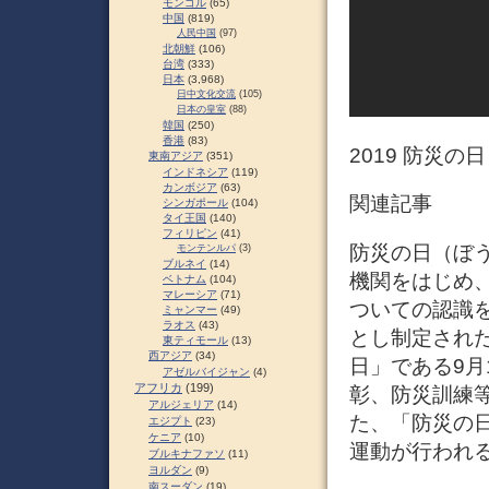
モンゴル
(65)
中国
(819)
人民中国
(97)
北朝鮮
(106)
台湾
(333)
日本
(3,968)
日中文化交流
(105)
日本の皇室
(88)
韓国
(250)
香港
(83)
2019 防災の日
東南アジア
(351)
インドネシア
(119)
カンボジア
(63)
関連記事
シンガポール
(104)
タイ王国
(140)
フィリピン
(41)
防災の日（ぼ
モンテンルパ
(3)
ブルネイ
(14)
機関をはじめ
ベトナム
(104)
マレーシア
(71)
ついての認識
ミャンマー
(49)
ラオス
(43)
とし制定され
東ティモール
(13)
西アジア
(34)
日」である9
アゼルバイジャン
(4)
アフリカ
(199)
彰、防災訓練等
アルジェリア
(14)
た、「防災の
エジプト
(23)
ケニア
(10)
運動が行われる
ブルキナファソ
(11)
ヨルダン
(9)
南スーダン
(19)