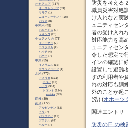
防災を考える 2
オセアニア
(117)
オーストラリア
(33)
職員災害対処訓
サモア
(1)
け入れなど実践
ニュージーランド
(16)
パラオ
(8)
ュニティセン
中南米
(45)
バルバドス
(2)
者の受け入れ
メキシコ
(20)
対応能力を高
中央アメリカ
(75)
グアテマラ
(7)
ュニティセン
コスタリカ
(9)
ハイチ
(4)
令した想定で
パナマ
(7)
中東
(55)
インの確認に
イスラエル
(18)
設置して避難
サウジアラビア
(4)
北米
(773)
すの利用者や
アメリカ
(474)
ハワイ
(47)
れの対応も訓
カナダ
(304)
外のことが起
トロント
(224)
e-nikka
(223)
(浩) (
オホーツ
南極
(39)
南米
(172)
アルゼンチン
(32)
関連エントリ
チリ
(7)
パラグアイ
(17)
ブラジル
(61)
防災の日 の検
ペルー
(7)