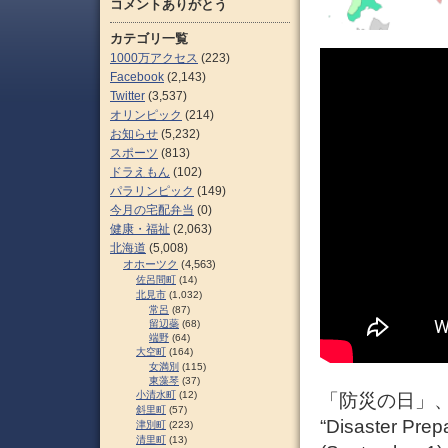
コメントありがとう
カテゴリ一覧
1000万アクセス
(223)
Facebook
(2,143)
Twitter
(3,537)
オリンピック
(214)
お知らせ
(5,232)
スポーツ
(813)
ドラえもん
(102)
パラリンピック
(149)
今月の宅配弁当
(0)
健康・福祉
(2,063)
北海道
(5,008)
オホーツク
(4,563)
佐呂間町
(14)
北見市
(1,032)
常呂
(87)
留辺蘂
(68)
端野
(64)
大空町
(164)
女満別
(115)
東藻琴
(37)
小清水町
(12)
「防災の日」、
斜里町
(57)
“Disaster Prep
津別町
(223)
清里町
(13)