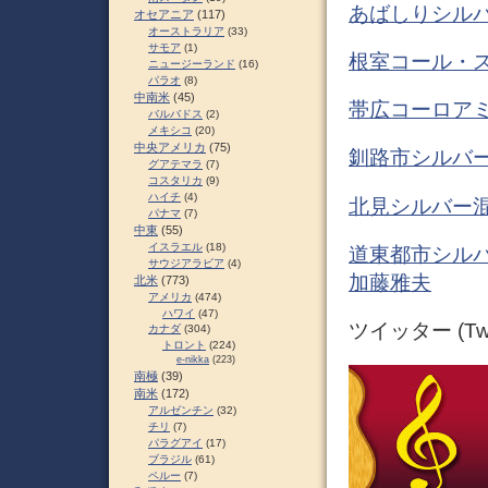
あばしりシルバ
オセアニア
(117)
オーストラリア
(33)
サモア
(1)
根室コール・ス
ニュージーランド
(16)
パラオ
(8)
中南米
(45)
帯広コーロアミ
バルバドス
(2)
メキシコ
(20)
中央アメリカ
(75)
釧路市シルバー
グアテマラ
(7)
コスタリカ
(9)
ハイチ
(4)
北見シルバー混
パナマ
(7)
中東
(55)
イスラエル
(18)
道東都市シルバ
サウジアラビア
(4)
加藤雅夫
北米
(773)
アメリカ
(474)
ハワイ
(47)
ツイッター (Twit
カナダ
(304)
トロント
(224)
e-nikka
(223)
南極
(39)
南米
(172)
アルゼンチン
(32)
チリ
(7)
パラグアイ
(17)
ブラジル
(61)
ペルー
(7)