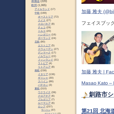
和僑会
(220)
欧州
(1,065)
アイルランド
(17)
加藤 雅夫 (@bihor
中欧
(168)
オーストリア
(72)
スイス
(27)
フェイスブック (
スロパキア
(8)
チェコ
(29)
トルコ
(20)
ハンガリー
(16)
ポーランド
(24)
北欧
(90)
エストニア
(5)
スウェーデン
(27)
デンマーク
(17)
ノルウェー
(22)
フィンランド
(31)
ラトビア
(4)
リトアニア
(8)
南欧
(238)
加藤 雅夫 | Fac
イタリア
(136)
ギリシャ
(30)
スペイン
(86)
Masao Kato –
バチカン
(3)
東欧
(310)
ウクライナ
(39)
釧路市シ
クロアチア
(6)
ブルガリア
(7)
ルーマニア
(6)
ロシア
(257)
第21回 北海
サハリン
(67)
ポロナイスク
(37)