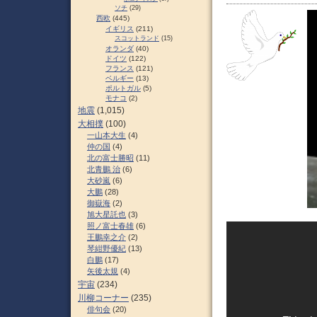
ソチ
(29)
西欧
(445)
イギリス
(211)
スコットランド
(15)
オランダ
(40)
ドイツ
(122)
フランス
(121)
ベルギー
(13)
ポルトガル
(5)
モナコ
(2)
地震
(1,015)
大相撲
(100)
一山本大生
(4)
仲の国
(4)
北の富士勝昭
(11)
北青鵬 治
(6)
大砂嵐
(6)
大鵬
(28)
御嶽海
(2)
旭大星託也
(3)
照ノ富士春雄
(6)
王鵬幸之介
(2)
琴紺野優紀
(13)
白鵬
(17)
矢後太規
(4)
宇宙
(234)
川柳コーナー
(235)
俳句会
(20)