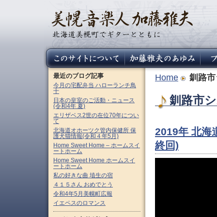
最近のブログ記事
Home
釧路市
今月の宅配弁当 ハローランチ鳥
十
釧路市シ
日本の皇室のご活動・ニュース
(令和4年 夏)
エリザベス2世の在位70年につい
て
2019年 
北海道オホーツク管内保健所 保
護犬猫情報(令和４年5月)
終回)
Home Sweet Home – ホームスイ
ートホーム
Home Sweet Home ホームスイ
ートホーム
私の好きな曲 埴生の宿
４１５さん おめでとう
令和4年5月美幌町広報
イエペスのロマンス