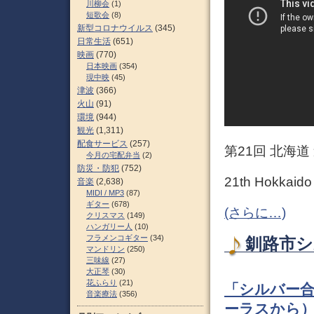
川柳会
(1)
短歌会
(8)
新型コロナウイルス
(345)
日常生活
(651)
映画
(770)
日本映画
(354)
現中映
(45)
津波
(366)
火山
(91)
環境
(944)
観光
(1,311)
配食サービス
(257)
第21回 北海
今月の宅配弁当
(2)
防災・防犯
(752)
21th Hokkaido 
音楽
(2,638)
MIDI / MP3
(87)
ギター
(678)
(さらに…)
クリスマス
(149)
ハンガリー人
(10)
フラメンコギター
(34)
釧路市シ
マンドリン
(250)
三味線
(27)
大正琴
(30)
花ふらり
(21)
「シルバー
音楽療法
(356)
ーラスから