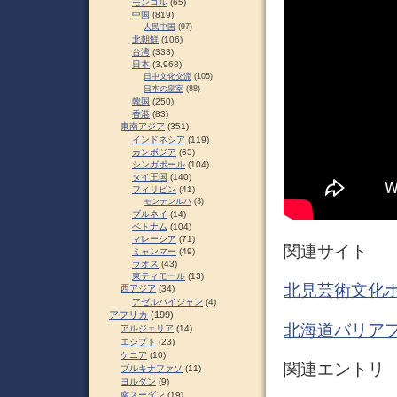
モンゴル
(65)
中国
(819)
人民中国
(97)
北朝鮮
(106)
台湾
(333)
日本
(3,968)
日中文化交流
(105)
日本の皇室
(88)
韓国
(250)
香港
(83)
東南アジア
(351)
インドネシア
(119)
カンボジア
(63)
シンガポール
(104)
タイ王国
(140)
フィリピン
(41)
モンテンルパ
(3)
ブルネイ
(14)
ベトナム
(104)
マレーシア
(71)
関連サイト
ミャンマー
(49)
ラオス
(43)
東ティモール
(13)
北見芸術文化ホ
西アジア
(34)
アゼルバイジャン
(4)
アフリカ
(199)
北海道バリアフ
アルジェリア
(14)
エジプト
(23)
ケニア
(10)
関連エントリ
ブルキナファソ
(11)
ヨルダン
(9)
南スーダン
(19)