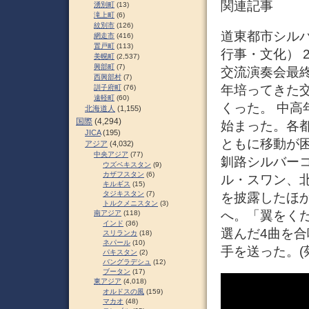
関連記事
湧別町
(13)
滝上町
(6)
紋別市
(126)
道東都市シルバー
網走市
(416)
置戸町
(113)
行事・文化） 
美幌町
(2,537)
興部町
(7)
交流演奏会最
西興部村
(7)
年培ってきた
訓子府町
(76)
遠軽町
(60)
くった。 中高
北海道人
(1,155)
国際
(4,294)
始まった。各
JICA
(195)
ともに移動が
アジア
(4,032)
中央アジア
(77)
釧路シルバー
ウズベキスタン
(9)
カザフスタン
(6)
ル・スワン、
キルギス
(15)
タジキスタン
(7)
を披露したほ
トルクメニスタン
(3)
へ。「翼をく
南アジア
(118)
インド
(36)
選んだ4曲を
スリランカ
(18)
ネパール
(10)
手を送った。(菊)
パキスタン
(2)
バングラデシュ
(12)
ブータン
(17)
東アジア
(4,018)
オルドスの風
(159)
マカオ
(48)