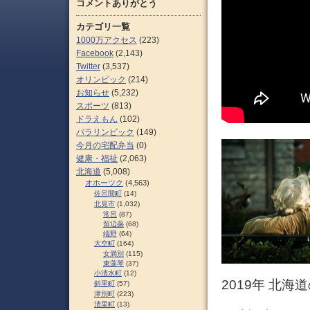
コメントありがとう
カテゴリ一覧
1000万アクセス
(223)
Facebook
(2,143)
Twitter
(3,537)
オリンピック
(214)
お知らせ
(5,232)
スポーツ
(813)
ドラえもん
(102)
パラリンピック
(149)
今月の宅配弁当
(0)
健康・福祉
(2,063)
北海道
(5,008)
オホーツク
(4,563)
佐呂間町
(14)
北見市
(1,032)
常呂
(87)
留辺蘂
(68)
端野
(64)
大空町
(164)
女満別
(115)
東藻琴
(37)
小清水町
(12)
2019年 北
斜里町
(57)
津別町
(223)
清里町
(13)