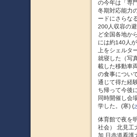
の今年は「専
冬期対応能力
ードにさらなる
200人収容の
ど全国各地から
には約140人
上をシェルタ
就寝した（写
載した移動車
の食事につい
通じて得た経
ち帰って今後
同時開催し会
学した。(寒) (
体育館で夜を明か
社会） 北見工
加 日赤道看護