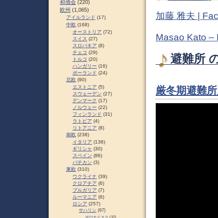
和僑会
(220)
欧州
(1,065)
加藤 雅夫 | Fac
アイルランド
(17)
中欧
(168)
オーストリア
(72)
Masao Kato –
スイス
(27)
スロパキア
(8)
チェコ
(29)
避難所 の
トルコ
(20)
ハンガリー
(16)
ポーランド
(24)
北欧
(90)
エストニア
(5)
厳冬期避難所
スウェーデン
(27)
デンマーク
(17)
ノルウェー
(22)
フィンランド
(31)
ラトビア
(4)
リトアニア
(8)
南欧
(238)
イタリア
(136)
ギリシャ
(30)
スペイン
(86)
バチカン
(3)
東欧
(310)
ウクライナ
(39)
クロアチア
(6)
ブルガリア
(7)
ルーマニア
(6)
ロシア
(257)
サハリン
(67)
ポロナイスク
(37)