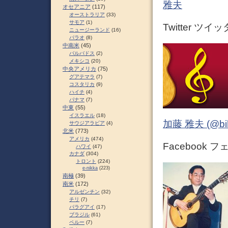
雅夫
オセアニア
(117)
オーストラリア
(33)
サモア
(1)
Twitter ツイ
ニュージーランド
(16)
パラオ
(8)
中南米
(45)
バルバドス
(2)
メキシコ
(20)
中央アメリカ
(75)
グアテマラ
(7)
コスタリカ
(9)
ハイチ
(4)
パナマ
(7)
中東
(55)
イスラエル
(18)
加藤 雅夫 (@bihor
サウジアラビア
(4)
北米
(773)
アメリカ
(474)
Facebook 
ハワイ
(47)
カナダ
(304)
トロント
(224)
e-nikka
(223)
南極
(39)
南米
(172)
アルゼンチン
(32)
チリ
(7)
パラグアイ
(17)
ブラジル
(61)
ペルー
(7)