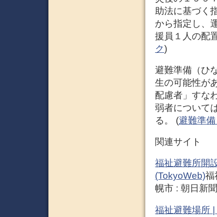
助法に基づく
から指定し、
援員１人の配置
ク
)
避難準備（ひ
生の可能性が
配慮者」すな
弱者について
る。 (
避難準備 –
関連サイト
福祉避難所開設
(TokyoWeb)
福
幌市 : 朝日新
福祉避難場所 