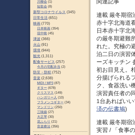
関連記事
川柳会
(1)
短歌会
(8)
新型コロナウイルス
(345)
連載 厳冬期宿泊演
日常生活
(651)
赤十字北海道看
映画
(770)
日本映画
(354)
日本赤十字北
現中映
(45)
の厳冬期避難所
津波
(366)
火山
(91)
れた。究極の
環境
(944)
泊二日の演習
観光
(1,311)
ーズキッチン 
配食サービス
(257)
今月の宅配弁当
(2)
初お目見え。札
防災・防犯
(752)
分揚げられる
音楽
(2,638)
MIDI / MP3
(87)
ク、食器洗い
ギター
(678)
演習責任者の
クリスマス
(149)
ハンガリー人
(10)
1台あればいい
フラメンコギター
(34)
マンドリン
(250)
済の伝書鳩
)
三味線
(27)
大正琴
(30)
連載 厳冬期宿泊演
花ふらり
(21)
音楽療法
(356)
実習 / 「食