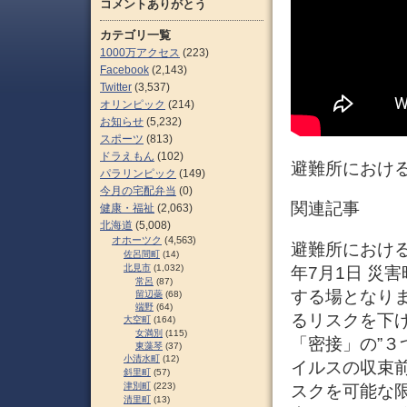
コメントありがとう
カテゴリ一覧
1000万アクセス
(223)
Facebook
(2,143)
Twitter
(3,537)
オリンピック
(214)
お知らせ
(5,232)
スポーツ
(813)
ドラえもん
(102)
避難所におけ
パラリンピック
(149)
今月の宅配弁当
(0)
関連記事
健康・福祉
(2,063)
北海道
(5,008)
オホーツク
(4,563)
避難所における
佐呂間町
(14)
北見市
(1,032)
年7月1日 災
常呂
(87)
する場となり
留辺蘂
(68)
端野
(64)
るリスクを下
大空町
(164)
女満別
(115)
「密接」の”３
東藻琴
(37)
小清水町
(12)
イルスの収束
斜里町
(57)
津別町
(223)
スクを可能な
清里町
(13)