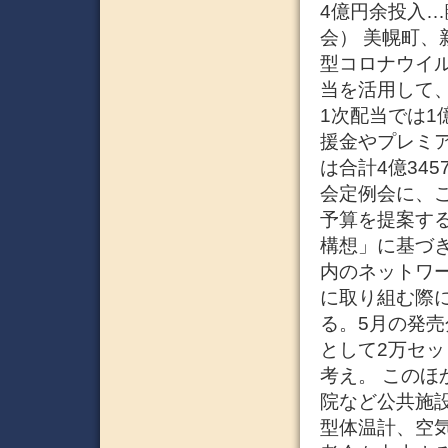
4億円余投入…臨
会） 美幌町、
型コロナウイ
当を活用して、
1次配当では1
援金やプレミア
は合計4億34
会定例会に、こ
予算を提案す
構想」に基づ
内のネットワ
に取り組む際に
る。5月の発売
として2万セッ
考え。 この
院など公共施
型体温計、空