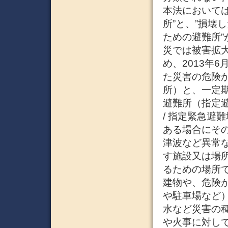
本法において
所”と、”損壊
ための避難所
災では被害拡
め、2013年
た災害の危険
所）と、一定
避難所（指定
/ 指定緊急避
ある場合にそ
津波など異常
す施設又は場
るための場所
建物や、危険
や駐車場など
水など災害の
や火事に対し