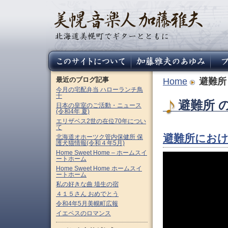
最近のブログ記事
Home
避難所
今月の宅配弁当 ハローランチ鳥
十
避難所 の
日本の皇室のご活動・ニュース
(令和4年 夏)
エリザベス2世の在位70年につい
て
避難所にお
北海道オホーツク管内保健所 保
護犬猫情報(令和４年5月)
Home Sweet Home – ホームスイ
ートホーム
Home Sweet Home ホームスイ
ートホーム
私の好きな曲 埴生の宿
４１５さん おめでとう
令和4年5月美幌町広報
イエペスのロマンス