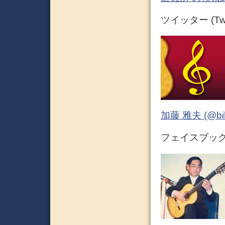
ツイッター (Twit
加藤 雅夫 (@bihor
フェイスブック (