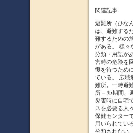
関連記事
避難所（ひなんじょ、英
は、避難するた
難するための
がある。 様
分類・用語があ
害時の危険を
復を待つため
ている。 広域
難所。一時避
所 – 短期間
災害時に自宅
スを必要る人
保健センターで
用いられてい
分類されない。