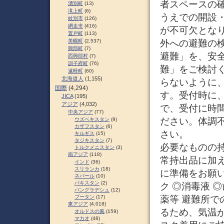
者スペースの
湧別町
(13)
滝上町
(6)
うえでの開設
紋別市
(126)
網走市
(416)
が不可欠とな
置戸町
(113)
外への避難の検
美幌町
(2,537)
興部町
(7)
避難」を、安
西興部村
(7)
訓子府町
(76)
難」をご検討く
遠軽町
(60)
北海道人
(1,155)
らないように
国際
(4,294)
す。受付時に
JICA
(195)
アジア
(4,032)
で、受付に時
中央アジア
(77)
ださい。体調
ウズベキスタン
(9)
カザフスタン
(6)
さい。
キルギス
(15)
タジキスタン
(7)
必要なものの持
トルクメニスタン
(3)
南アジア
(118)
常持出品に加
インド
(36)
スリランカ
(18)
に準備をお願い
ネパール
(10)
パキスタン
(2)
ク ◎消毒液 
バングラデシュ
(12)
薬等 避難所で
ブータン
(17)
東アジア
(4,018)
るため、気温
オルドスの風
(159)
マカオ
(48)