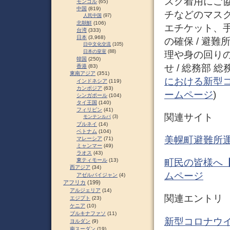
スク着用にご
モンゴル
(65)
中国
(819)
チなどのマス
人民中国
(97)
北朝鮮
(106)
エチケット、
台湾
(333)
日本
(3,968)
の確保 / 避
日中文化交流
(105)
日本の皇室
(88)
理や身の回り
韓国
(250)
せ / 総務部 総
香港
(83)
東南アジア
(351)
における新型コ
インドネシア
(119)
カンボジア
(63)
ームページ
)
シンガポール
(104)
タイ王国
(140)
フィリピン
(41)
関連サイト
モンテンルパ
(3)
ブルネイ
(14)
ベトナム
(104)
美幌町避難所
マレーシア
(71)
ミャンマー
(49)
ラオス
(43)
東ティモール
(13)
町民の皆様へ【
西アジア
(34)
ムページ
アゼルバイジャン
(4)
アフリカ
(199)
アルジェリア
(14)
関連エントリ
エジプト
(23)
ケニア
(10)
ブルキナファソ
(11)
新型コロナウイ
ヨルダン
(9)
南スーダン
(19)