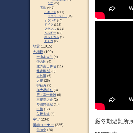
ソチ
(29)
西欧
(445)
イギリス
(211)
スコットランド
(15)
オランダ
(40)
ドイツ
(122)
フランス
(121)
ベルギー
(13)
ポルトガル
(5)
モナコ
(2)
地震
(1,015)
大相撲
(100)
一山本大生
(4)
仲の国
(4)
北の富士勝昭
(11)
北青鵬 治
(6)
大砂嵐
(6)
大鵬
(28)
御嶽海
(2)
旭大星託也
(3)
照ノ富士春雄
(6)
王鵬幸之介
(2)
琴紺野優紀
(13)
白鵬
(17)
矢後太規
(4)
宇宙
(234)
厳冬期避難所
川柳コーナー
(235)
俳句会
(20)