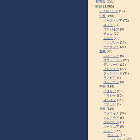
和僑会
(220)
欧州
(1,065)
アイルランド
(17)
中欧
(168)
オーストリア
(72)
スイス
(27)
スロパキア
(8)
チェコ
(29)
トルコ
(20)
ハンガリー
(16)
ポーランド
(24)
北欧
(90)
エストニア
(5)
スウェーデン
(27)
デンマーク
(17)
ノルウェー
(22)
フィンランド
(31)
ラトビア
(4)
リトアニア
(8)
南欧
(238)
イタリア
(136)
ギリシャ
(30)
スペイン
(86)
バチカン
(3)
東欧
(310)
ウクライナ
(39)
クロアチア
(6)
ブルガリア
(7)
ルーマニア
(6)
ロシア
(257)
サハリン
(67)
ポロナイスク
(37)