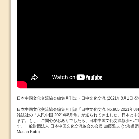
日本中国文化交流協会編集月刊誌・日中文化交流 (2021年8月1日 発
日本中国文化交流協会編集月刊誌「日中文化交流 No.905 2021年
雑誌社の「人民中国 2021年8月号」が送られてきました。日本と
ます。もし、ご関心がおありでしたら、日本中国文化交流協会へご
す。一般財団法人 日本中国文化交流協会の会員 加藤雅夫 (北海道
Masao Kato)