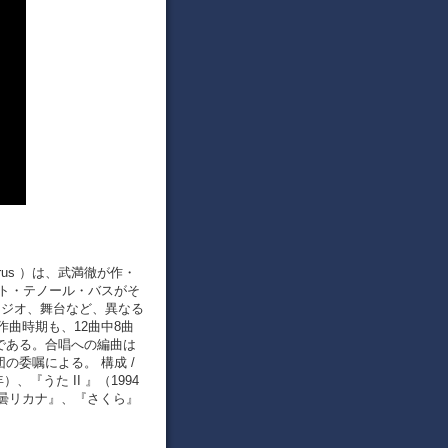
horus ）は、武満徹が作・
ルト・テノール・バスがそ
ラジオ、舞台など、異なる
曲時期も、12曲中8曲
ざまである。合唱への編曲は
の委嘱による。 構成 /
、『うた II 』（1994
曇リカナ』、『さくら』