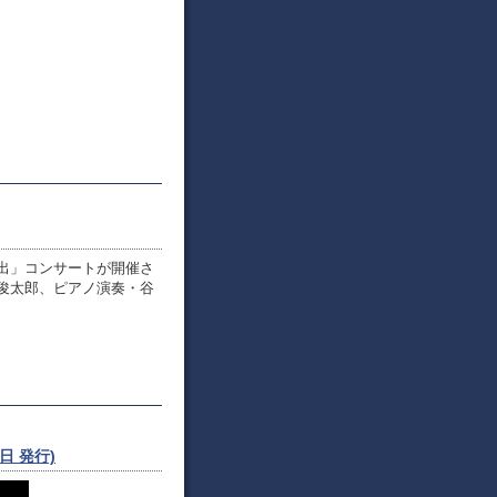
出」コンサートが開催さ
俊太郎、ピアノ演奏・谷
日 発行)