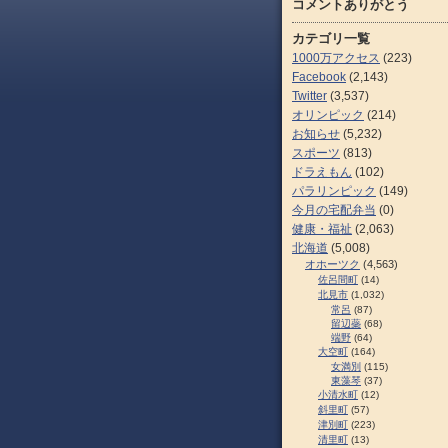
コメントありがとう
カテゴリ一覧
1000万アクセス
(223)
Facebook
(2,143)
Twitter
(3,537)
オリンピック
(214)
お知らせ
(5,232)
スポーツ
(813)
ドラえもん
(102)
パラリンピック
(149)
今月の宅配弁当
(0)
健康・福祉
(2,063)
北海道
(5,008)
オホーツク
(4,563)
佐呂間町
(14)
北見市
(1,032)
常呂
(87)
留辺蘂
(68)
端野
(64)
大空町
(164)
女満別
(115)
東藻琴
(37)
小清水町
(12)
斜里町
(57)
津別町
(223)
清里町
(13)