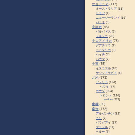
オセアニア
(117)
オーストラリア
(33)
サモア
(1)
ニュージーランド
(16)
パラオ
(8)
中南米
(45)
バルバドス
(2)
メキシコ
(20)
中央アメリカ
(75)
グアテマラ
(7)
コスタリカ
(9)
ハイチ
(4)
パナマ
(7)
中東
(55)
イスラエル
(18)
サウジアラビア
(4)
北米
(773)
アメリカ
(474)
ハワイ
(47)
カナダ
(304)
トロント
(224)
e-nikka
(223)
南極
(39)
南米
(172)
アルゼンチン
(32)
チリ
(7)
パラグアイ
(17)
ブラジル
(61)
ペルー
(7)