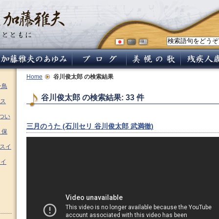
Home
谷川俊太郎
の検索結果
チ鳥
谷川俊太郎 の検索結果: 33 件
ス
つい
三月のうた (石川セリ 谷川俊太郎 武満徹)
 保
ムスイ
スイ