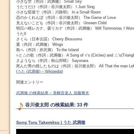
小さな空（作詞：武満徹） Small Sky
うたうだけ（作詞：谷川俊太郎） I Just Sing
小さな部屋で（作詞：川路明） In a Small Room
恋のかくれんぼ（作詞：谷川俊太郎） The Game of Love
見えないこども（作詞：谷川俊太郎） Unseen Child
明日ハ晴レカナ、曇リカナ（作詞：武満徹） Will Tommorow, I Wonder, Be
うたII
さくら（日本古謡） Cherry Blossoms
翼（作詞：武満徹） Wings
島へ（作詞：井沢満） To the Island
○と△の歌（作詞：武満徹） A Song of ○’s (Circles) and △’s(Triangl
さようなら（作詞：秋山邦晴） Sayonara
死んだ男の残したものは（作詞：谷川俊太郎） All That the man Left Be
(
うた (武満徹) – Wikipedia
)
関連エントリー
武満徹 の検索結果 – 美幌音楽人 加藤雅夫
谷川俊太郎 の検索結果: 33 件
Song Toru Takemitsu | うた 武満徹