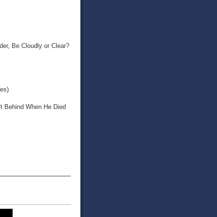
 Cloudly or Clear?
es)
hind When He Died