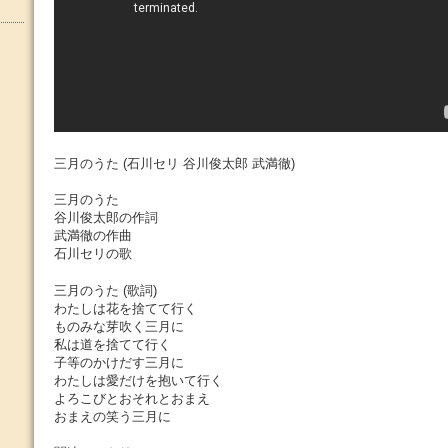
三月のうた (石川セリ 谷川俊太郎 武満徹)
三月のうた
谷川俊太郎の作詞
武満徹の作曲
石川セリの歌
三月のうた (歌詞)
わたしは花を捨てて行く
ものみな芽吹く三月に
私は道を捨てて行く
子等のかけだす三月に
わたしは愛だけを抱いて行く
よろこびとおそれとおまえ
おまえの笑う三月に