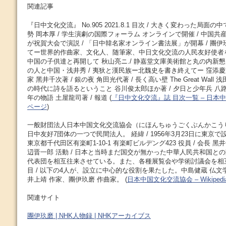
関連記事
『日中文化交流』 No.905 2021.8.1 目次 / 大きく変わった局
勢 岡本厚 / 学生演劇の国際フォーラム オンラインで開催 / 中国共
が祝賀大会で演説 / 「日中韓名家オンライン書法展」が開幕 / 團
てー世界的作曲家、文化人、随筆家、中日文化交流の人民友好使者を偲
中国の子供達と再開して 秋山亮ニ./ 静嘉堂文庫美術館と丸の内新懇ギ
の人と中国・浅井秀 / 夷狄と漢民族ー北魏史を書き終えてー 窪添慶文 
家 黑井千次著 / 銀の夜 角田光代著 / 長く高い壁 The Great Wall
の時代に詩を語るということ 谷川俊太郎ほか著 / 夕日と少年兵 
年の物語 土屋龍司著 / 報道 (
『日中文化交流』誌 目次一覧 – 日本
ページ
)
一般財団法人日本中国文化交流協会（にほんちゅうごくぶんかこう
日中友好7団体の一つで民間法人。 経緯 / 1956年3月23日に東京で
東京都千代田区有楽町1-10-1 有楽町ビルデング423 役員 / 会長 
辺晋一郎 活動 / 日本と当時まだ国交が無かった中華人民共和国と
代表団を相互往来させている。また、各種展覧会や学術討議会を相
目 / 以下の4人が、設立に中心的な役割を果たした。中島健蔵 仏文
井上靖 作家、團伊玖磨 作曲家。 (
日本中国文化交流協会 – Wikipedi
関連サイト
團伊玖磨 | NHK人物録 | NHKアーカイブス