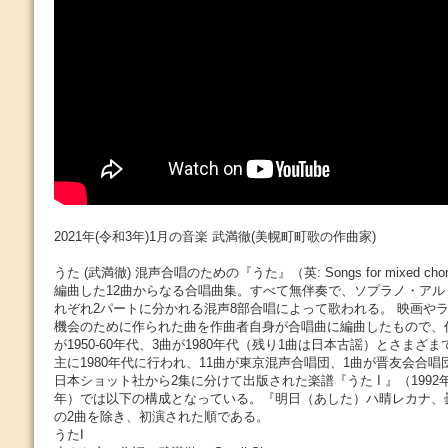
2021年(令和3年)1月の音楽 武満徹(美幌町町歌の作曲家)
うた (武満徹) 混声合唱のための『うた』（英: Songs for mixed c
編曲した12曲からなる合唱曲集。すべて無伴奏で、ソプラノ・ア
れぞれ2パートに分かれる混声8部合唱によって歌われる。 映画や
機会のために作られた曲を作曲者自身が合唱曲に編曲したもので、作
が1950-60年代、3曲が1980年代（残り1曲は日本古謡）とさま
主に1980年代に行われ、11曲が東京混声合唱団、1曲が晋友会合唱団
日本ショット社から2集に分けて出版された楽譜『うた I 』（1992年）
年）では以下の構成となっている。『明日（あした）ハ晴レカナ、
の2曲を除き、初演された順である。
うたI