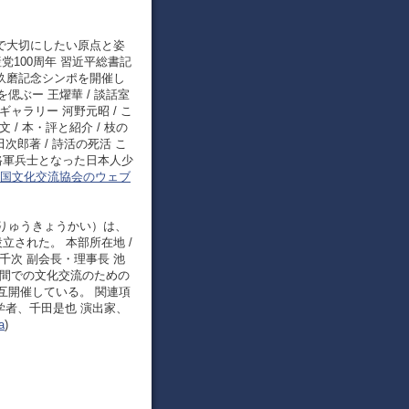
面の中で大切にしたい原点と姿
産党100周年 習近平総書記
伊玖磨記念シンポを開催し
ぶー 王燿華 / 談話室
ャラリー 河野元昭 / こ
/ 本・評と紹介 / 枝の
 浅田次郎著 / 詩活の死活 こ
八路軍兵士となった日本人少
中国文化交流協会のウェブ
りゅうきょうかい）は、
設立された。 本部所在地 /
黑井千次 副会長・理事長 池
の間での文化交流のための
互開催している。 関連項
学者、千田是也 演出家、
a
)