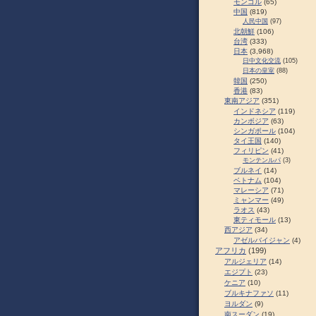
モンゴル
(65)
中国
(819)
人民中国
(97)
北朝鮮
(106)
台湾
(333)
日本
(3,968)
日中文化交流
(105)
日本の皇室
(88)
韓国
(250)
香港
(83)
東南アジア
(351)
インドネシア
(119)
カンボジア
(63)
シンガポール
(104)
タイ王国
(140)
フィリピン
(41)
モンテンルパ
(3)
ブルネイ
(14)
ベトナム
(104)
マレーシア
(71)
ミャンマー
(49)
ラオス
(43)
東ティモール
(13)
西アジア
(34)
アゼルバイジャン
(4)
アフリカ
(199)
アルジェリア
(14)
エジプト
(23)
ケニア
(10)
ブルキナファソ
(11)
ヨルダン
(9)
南スーダン
(19)