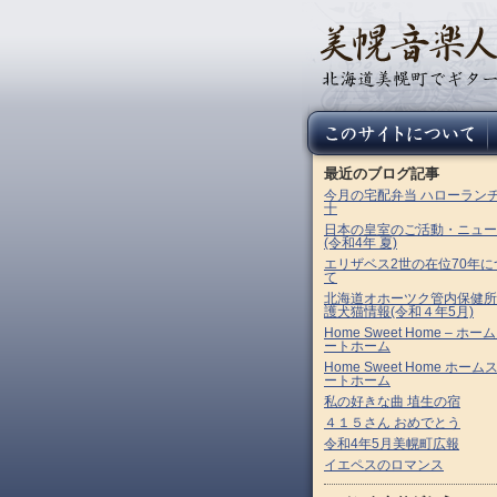
最近のブログ記事
今月の宅配弁当 ハローラン
十
日本の皇室のご活動・ニュー
(令和4年 夏)
エリザベス2世の在位70年に
て
北海道オホーツク管内保健所
護犬猫情報(令和４年5月)
Home Sweet Home – ホー
ートホーム
Home Sweet Home ホーム
ートホーム
私の好きな曲 埴生の宿
４１５さん おめでとう
令和4年5月美幌町広報
イエペスのロマンス