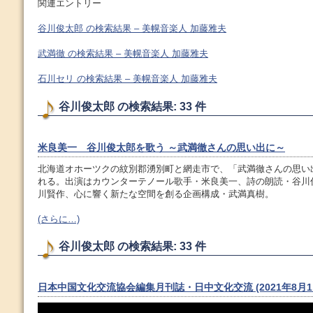
関連エントリー
谷川俊太郎 の検索結果 – 美幌音楽人 加藤雅夫
武満徹 の検索結果 – 美幌音楽人 加藤雅夫
石川セリ の検索結果 – 美幌音楽人 加藤雅夫
谷川俊太郎 の検索結果: 33 件
米良美一 谷川俊太郎を歌う ～武満徹さんの思い出に～
北海道オホーツクの紋別郡湧別町と網走市で、「武満徹さんの思い
れる。出演はカウンターテノール歌手・米良美一、詩の朗読・谷川
川賢作、心に響く新たな空間を創る企画構成・武満真樹。
(さらに…)
谷川俊太郎 の検索結果: 33 件
日本中国文化交流協会編集月刊誌・日中文化交流 (2021年8月1