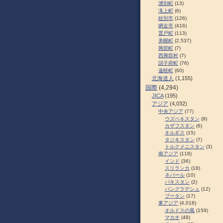
湧別町
(13)
滝上町
(6)
紋別市
(126)
網走市
(416)
置戸町
(113)
美幌町
(2,537)
興部町
(7)
西興部村
(7)
訓子府町
(76)
遠軽町
(60)
北海道人
(1,155)
国際
(4,294)
JICA
(195)
アジア
(4,032)
中央アジア
(77)
ウズベキスタン
(9)
カザフスタン
(6)
キルギス
(15)
タジキスタン
(7)
トルクメニスタン
(3)
南アジア
(118)
インド
(36)
スリランカ
(18)
ネパール
(10)
パキスタン
(2)
バングラデシュ
(12)
ブータン
(17)
東アジア
(4,018)
オルドスの風
(159)
マカオ
(48)