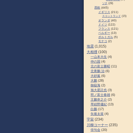
ソチ
(29)
西欧
(445)
イギリス
(211)
スコットランド
(15)
オランダ
(40)
ドイツ
(122)
フランス
(121)
ベルギー
(13)
ポルトガル
(5)
モナコ
(2)
地震
(1,015)
大相撲
(100)
一山本大生
(4)
仲の国
(4)
北の富士勝昭
(11)
北青鵬 治
(6)
大砂嵐
(6)
大鵬
(28)
御嶽海
(2)
旭大星託也
(3)
照ノ富士春雄
(6)
王鵬幸之介
(2)
琴紺野優紀
(13)
白鵬
(17)
矢後太規
(4)
宇宙
(234)
川柳コーナー
(235)
俳句会
(20)