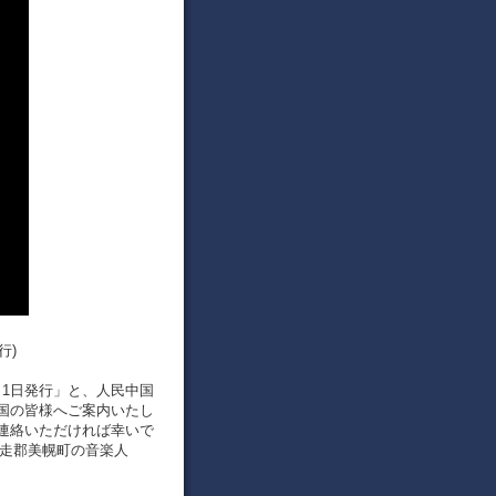
行)
8月1日発行」と、人民中国
中国の皆様へご案内いたし
連絡いただければ幸いで
網走郡美幌町の音楽人