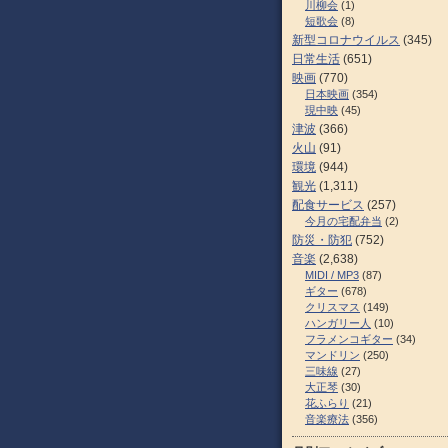
川柳会
(1)
短歌会
(8)
新型コロナウイルス
(345)
日常生活
(651)
映画
(770)
日本映画
(354)
現中映
(45)
津波
(366)
火山
(91)
環境
(944)
観光
(1,311)
配食サービス
(257)
今月の宅配弁当
(2)
防災・防犯
(752)
音楽
(2,638)
MIDI / MP3
(87)
ギター
(678)
クリスマス
(149)
ハンガリー人
(10)
フラメンコギター
(34)
マンドリン
(250)
三味線
(27)
大正琴
(30)
花ふらり
(21)
音楽療法
(356)