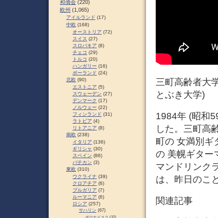
和僑会
(220)
欧州
(1,065)
アイルランド
(17)
中欧
(168)
オーストリア
(72)
スイス
(27)
スロパキア
(8)
チェコ
(29)
トルコ
(20)
ハンガリー
(16)
ポーランド
(24)
三町高齢者大学
北欧
(90)
エストニア
(5)
とぶき大学)
スウェーデン
(27)
デンマーク
(17)
ノルウェー
(22)
1984年 (昭
フィンランド
(31)
ラトビア
(4)
した。三町高
リトアニア
(8)
南欧
(238)
町の 女満別ギ
イタリア
(136)
ギリシャ
(30)
の 美幌ギター
スペイン
(86)
バチカン
(3)
マンドリンクラ
東欧
(310)
ウクライナ
(39)
は、昨日のこ
クロアチア
(6)
ブルガリア
(7)
ルーマニア
(6)
関連記事
ロシア
(257)
サハリン
(67)
ポロナイスク
(37)