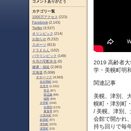
コメントありがとう
カテゴリ一覧
1000万アクセス
(223)
Facebook
(2,143)
Twitter
(3,537)
オリンピック
(214)
お知らせ
(5,232)
スポーツ
(813)
ドラえもん
(102)
パラリンピック
(149)
今月の宅配弁当
(0)
2019 高齢
健康・福祉
(2,063)
学・美幌町明和
北海道
(5,008)
オホーツク
(4,563)
関連記事
佐呂間町
(14)
北見市
(1,032)
常呂
(87)
美幌、津別、大空
留辺蘂
(68)
端野
(64)
幌町・津別町
大空町
(164)
女満別
(115)
/ 美幌、津別
東藻琴
(37)
小清水町
(12)
会館で開かれ、
斜里町
(57)
津別町
(223)
持ち回りで毎
清里町
(13)