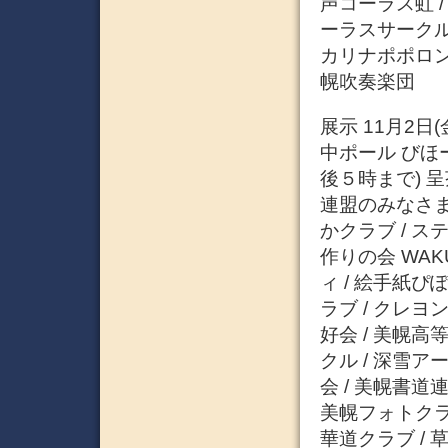
声コーラス虹 /
ーラスサークル
カリナポポロン 
幌吹奏楽団
展示 11月2日
中ポール びほ
後５時まで) 呈
連盟のみなさま 
かクラブ / ス
作りの会 WAK
ィ / 絵手紙ぴ
ラブ / クレヨ
好会 / 美幌高
クル / 深雪ア
会 / 美幌書道
美幌フォトクラ
華道クラブ /