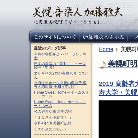
最近のブログ記事
Home
美幌町
今月の宅配弁当 ハローランチ鳥
十
美幌町明和
日本の皇室のご活動・ニュース
(令和4年 夏)
エリザベス2世の在位70年につい
て
2019 高
北海道オホーツク管内保健所 保
護犬猫情報(令和４年5月)
寿大学・美幌
Home Sweet Home – ホームスイ
ートホーム
Home Sweet Home ホームスイ
ートホーム
私の好きな曲 埴生の宿
４１５さん おめでとう
令和4年5月美幌町広報
イエペスのロマンス