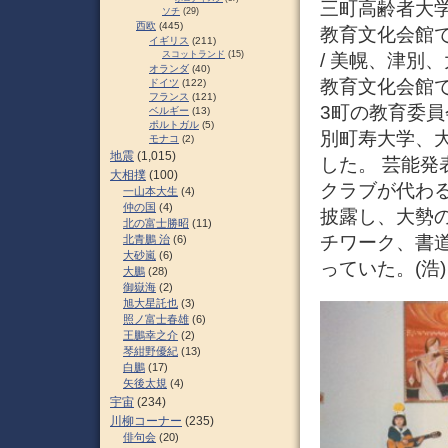
三町高齢者大学
ソチ
(29)
西欧
(445)
教育文化会館で
イギリス
(211)
スコットランド
(15)
/ 美幌、津別
オランダ
(40)
教育文化会館
ドイツ
(122)
フランス
(121)
3町の教育委
ベルギー
(13)
ポルトガル
(5)
別町寿大学、大
モナコ
(2)
地震
(1,015)
した。 芸能
大相撲
(100)
クラブが代わ
一山本大生
(4)
仲の国
(4)
披露し、大勢
北の富士勝昭
(11)
チワーク、書
北青鵬 治
(6)
大砂嵐
(6)
っていた。(浩) 
大鵬
(28)
御嶽海
(2)
旭大星託也
(3)
照ノ富士春雄
(6)
王鵬幸之介
(2)
琴紺野優紀
(13)
白鵬
(17)
矢後太規
(4)
宇宙
(234)
川柳コーナー
(235)
俳句会
(20)