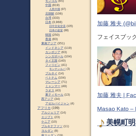
モンゴル
(65)
中国
(819)
人民中国
(97)
北朝鮮
(106)
台湾
(333)
加藤 雅夫 (@bihor
日本
(3,968)
日中文化交流
(105)
日本の皇室
(88)
韓国
(250)
フェイスブック (
香港
(83)
東南アジア
(351)
インドネシア
(119)
カンボジア
(63)
シンガポール
(104)
タイ王国
(140)
フィリピン
(41)
モンテンルパ
(3)
ブルネイ
(14)
ベトナム
(104)
マレーシア
(71)
ミャンマー
(49)
ラオス
(43)
加藤 雅夫 | Fac
東ティモール
(13)
西アジア
(34)
アゼルバイジャン
(4)
Masao Kato –
アフリカ
(199)
アルジェリア
(14)
エジプト
(23)
美幌町明和
ケニア
(10)
ブルキナファソ
(11)
ヨルダン
(9)
南スーダン
(19)