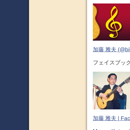
加藤 雅夫 (@bihor
フェイスブック (
加藤 雅夫 | Fac