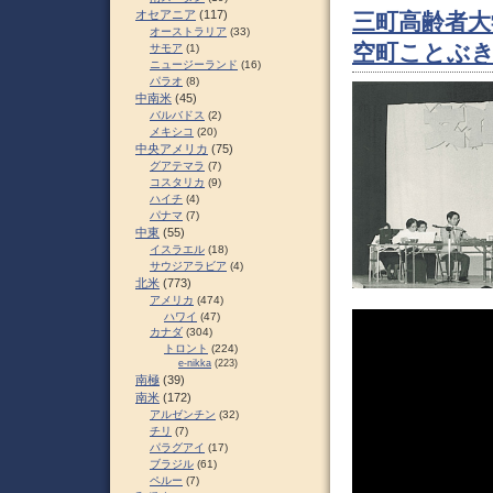
オセアニア
(117)
三町高齢者大
オーストラリア
(33)
空町ことぶき
サモア
(1)
ニュージーランド
(16)
パラオ
(8)
中南米
(45)
バルバドス
(2)
メキシコ
(20)
中央アメリカ
(75)
グアテマラ
(7)
コスタリカ
(9)
ハイチ
(4)
パナマ
(7)
中東
(55)
イスラエル
(18)
サウジアラビア
(4)
北米
(773)
アメリカ
(474)
ハワイ
(47)
カナダ
(304)
トロント
(224)
e-nikka
(223)
南極
(39)
南米
(172)
アルゼンチン
(32)
チリ
(7)
パラグアイ
(17)
ブラジル
(61)
ペルー
(7)