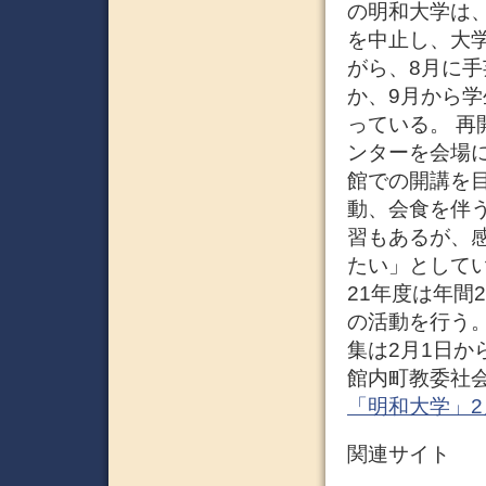
の明和大学は
を中止し、大
がら、8月に
か、9月から学
っている。 
ンターを会場
館での開講を
動、会食を伴
習もあるが、
たい」としてい
21年度は年間
の活動を行う
集は2月1日か
館内町教委社会教
「明和大学」2
関連サイト