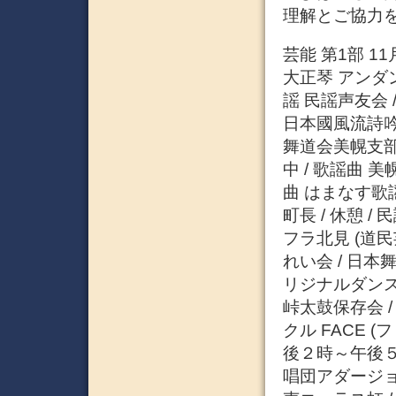
理解とご協力
芸能 第1部 1
大正琴 アンダン
謡 民謡声友会 
日本國風流詩吟
舞道会美幌支部 
中 / 歌謡曲 
曲 はまなす歌謡
町長 / 休憩 
フラ北見 (道民
れい会 / 日本舞
リジナルダンス 
峠太鼓保存会 
クル FACE (
後２時～午後５時
唱団アダージョ 