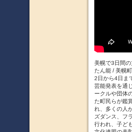
美幌で3日間
たん能 / 美
2日から4日
芸能発表を通じ
ークルや団体
た町民らが鑑
れ、多くの人が
ズダンス、フ
行われ、子ども
文化連盟の表