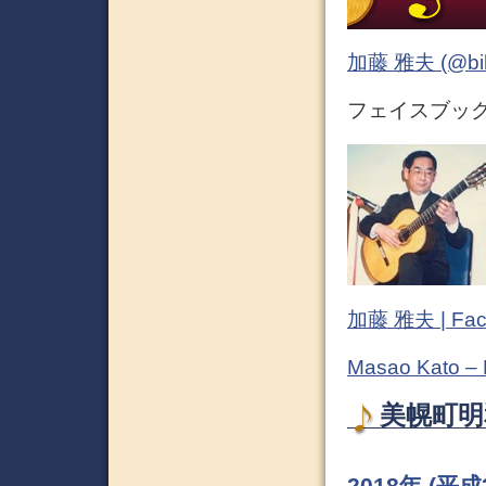
加藤 雅夫 (@bihor
フェイスブック (
加藤 雅夫 | Fac
Masao Kato –
美幌町明和
2018年 (平