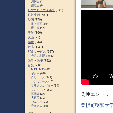
川柳会
(1)
短歌会
(8)
新型コロナウイルス
(345)
日常生活
(651)
映画
(770)
日本映画
(354)
現中映
(45)
津波
(366)
火山
(91)
環境
(944)
観光
(1,311)
配食サービス
(257)
今月の宅配弁当
(2)
防災・防犯
(752)
音楽
(2,638)
MIDI / MP3
(87)
ギター
(678)
クリスマス
(149)
ハンガリー人
(10)
フラメンコギター
(34)
マンドリン
(250)
関連エントリ
三味線
(27)
大正琴
(30)
花ふらり
(21)
美幌町明和大学
音楽療法
(356)