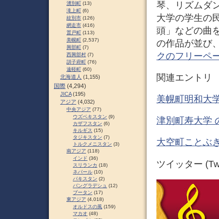
琴、リズムダ
湧別町
(13)
滝上町
(6)
大学の学生の
紋別市
(126)
網走市
(416)
頭」などの曲
置戸町
(113)
美幌町
(2,537)
の作品が並び、
興部町
(7)
クのフリーペ
西興部村
(7)
訓子府町
(76)
遠軽町
(60)
関連エントリ
北海道人
(1,155)
国際
(4,294)
JICA
(195)
美幌町明和大学
アジア
(4,032)
中央アジア
(77)
ウズベキスタン
(9)
津別町寿大学 
カザフスタン
(6)
キルギス
(15)
タジキスタン
(7)
大空町ことぶき
トルクメニスタン
(3)
南アジア
(118)
インド
(36)
ツイッター (Twit
スリランカ
(18)
ネパール
(10)
パキスタン
(2)
バングラデシュ
(12)
ブータン
(17)
東アジア
(4,018)
オルドスの風
(159)
マカオ
(48)