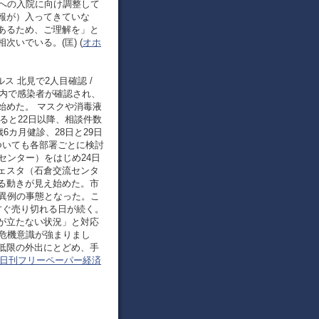
関への入院に向け調整して
報が）入ってきていな
あるため、ご理解を」と
いでいる。(匡) (
オホ
ルス 北見で2人目確認 /
市内で感染者が確認され、
始めた。 マスクや消毒液
ると22日以降、相談件数
6カ月健診、28日と29日
ついても各部署ごとに検討
センター）をはじめ24日
ェスタ（石倉交流センタ
る動きが見え始めた。市
る異例の事態となった。こ
すぐ売り切れる日が続く。
が立たない状況」と対応
危機意識が強まりまし
低限の外出にとどめ、手
日刊フリーペーパー経済