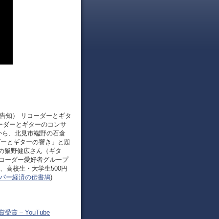
／告知） リコーダーとギタ
リコーダーとギターのコンサ
から、北見市端野の石倉
ダーとギターの響き」と題
の飯野健広さん（ギタ
リコーダー愛好者グループ
、高校生・大学生500円
パー経済の伝書鳩
)
 – YouTube