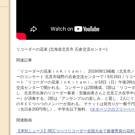
リコーダーの花束 (北海道北見市 石倉交流センター)
関連記事
「リコーダーの花束ｉｎＫｉｔａｍｉ」 2019/08/13掲載（北見市
ーのコンサート 北見市端野の石倉交流センターで / 8月18日 / 
ート「リコーダーの花束ｉｎＫｉｔａｍｉ」が18日（日）午後2時
交流センターで開かれる。 コンサートは2部構成。1部は「リコー
し、北見市出身のリコーダー奏者・安藤由香さんと北見工大在学中
ー）が演奏する。2部は「アンサンブルの楽しみ」と題し、2人に
のＲＥＣつべつのメンバーが加わる。 チケットは前売りが一般千円
（当日各200円増し）。中学生以下無料。 (
オホーツクのフリーペー
関連動画
【津別ニュース】RECつべつリコーダー全国大会で最優秀賞の花村賞受賞