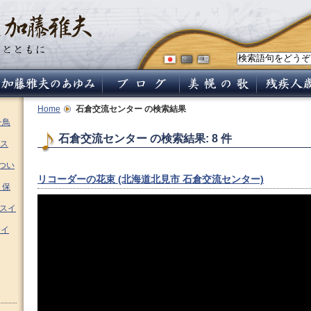
Home
石倉交流センター
の検索結果
チ鳥
石倉交流センター の検索結果: 8 件
ス
つい
リコーダーの花束 (北海道北見市 石倉交流センター)
 保
ムスイ
スイ