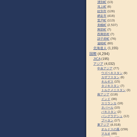
湧別町
(13)
滝上町
(6)
紋別市
(126)
網走市
(416)
置戸町
(113)
美幌町
(2,537)
興部町
(7)
西興部村
(7)
訓子府町
(76)
遠軽町
(60)
北海道人
(1,155)
国際
(4,294)
JICA
(195)
アジア
(4,032)
中央アジア
(77)
ウズベキスタン
(9)
カザフスタン
(6)
キルギス
(15)
タジキスタン
(7)
トルクメニスタン
(3)
南アジア
(118)
インド
(36)
スリランカ
(18)
ネパール
(10)
パキスタン
(2)
バングラデシュ
(12)
ブータン
(17)
東アジア
(4,018)
オルドスの風
(159)
マカオ
(48)