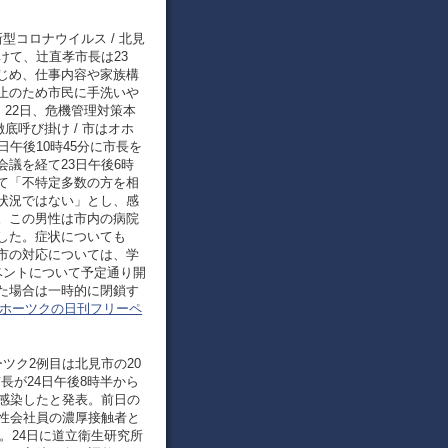
新型コロナウイルス / 北見
けて、辻直孝市長は23
じめ、仕事内容や家族構
止のため市民に手洗いや
 22日、危機管理対策本
底呼び掛け / 市はオホ
午後10時45分に市長を
議を経て23日午後6時
て「不特定多数の方を相
状況ではない」とし、感
。この男性は市内の病院
した。症状についても
市の対応については、学
ベントについて予定通り開
た場合は一時的に閉鎖す
ホーツクの日刊フリーペ
ーツク2例目は北見市の20
市長が24日午後8時半から
に感染したと発表。前日の
男性会社員の濃厚接触者と
。24日に道立衛生研究所