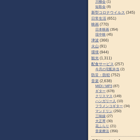
川柳会
(1)
短歌会
(8)
新型コロナウイルス
(345)
日常生活
(651)
映画
(770)
日本映画
(354)
現中映
(45)
津波
(366)
火山
(91)
環境
(944)
観光
(1,311)
配食サービス
(257)
今月の宅配弁当
(2)
防災・防犯
(752)
音楽
(2,638)
MIDI / MP3
(87)
ギター
(678)
クリスマス
(149)
ハンガリー人
(10)
フラメンコギター
(34)
マンドリン
(250)
三味線
(27)
大正琴
(30)
花ふらり
(21)
音楽療法
(356)