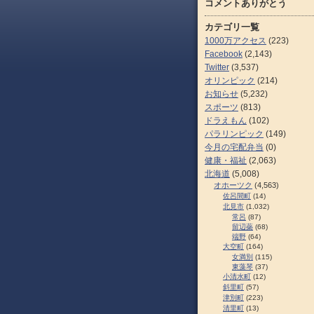
コメントありがとう
カテゴリ一覧
1000万アクセス
(223)
Facebook
(2,143)
Twitter
(3,537)
オリンピック
(214)
お知らせ
(5,232)
スポーツ
(813)
ドラえもん
(102)
パラリンピック
(149)
今月の宅配弁当
(0)
健康・福祉
(2,063)
北海道
(5,008)
オホーツク
(4,563)
佐呂間町
(14)
北見市
(1,032)
常呂
(87)
留辺蘂
(68)
端野
(64)
大空町
(164)
女満別
(115)
東藻琴
(37)
小清水町
(12)
斜里町
(57)
津別町
(223)
清里町
(13)