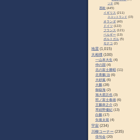
ソチ
(29)
西欧
(445)
イギリス
(211)
スコットランド
(15)
オランダ
(40)
ドイツ
(122)
フランス
(121)
ベルギー
(13)
ポルトガル
(5)
モナコ
(2)
地震
(1,015)
大相撲
(100)
一山本大生
(4)
仲の国
(4)
北の富士勝昭
(11)
北青鵬 治
(6)
大砂嵐
(6)
大鵬
(28)
御嶽海
(2)
旭大星託也
(3)
照ノ富士春雄
(6)
王鵬幸之介
(2)
琴紺野優紀
(13)
白鵬
(17)
矢後太規
(4)
宇宙
(234)
川柳コーナー
(235)
俳句会
(20)