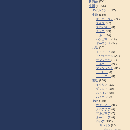
和僑会
(220)
欧州
(1,065)
アイルランド
(17)
中欧
(168)
オーストリア
(72)
スイス
(27)
スロパキア
(8)
チェコ
(29)
トルコ
(20)
ハンガリー
(16)
ポーランド
(24)
北欧
(90)
エストニア
(5)
スウェーデン
(27)
デンマーク
(17)
ノルウェー
(22)
フィンランド
(31)
ラトビア
(4)
リトアニア
(8)
南欧
(238)
イタリア
(136)
ギリシャ
(30)
スペイン
(86)
バチカン
(3)
東欧
(310)
ウクライナ
(39)
クロアチア
(6)
ブルガリア
(7)
ルーマニア
(6)
ロシア
(257)
サハリン
(67)
ポロナイスク
(37)