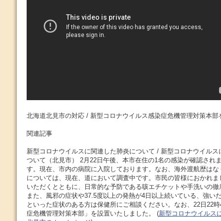
北海道北見市の対応 / 新型コロナウイルス感染症危機管理対策本部
関連記事
新型コロナウイルスに関連した肺炎について / 新型コロナウイル
ついて（北見市） 2月22日午後、本市在住の1名の感染が確認され
す。現在、市内の病院に入院しております。なお、海外渡航歴はな
については、現在、道において調査中です。市民の皆様におかれま
いただくとともに、日常的な予防である咳エチケットや手洗いの徹
また、風邪の症状や37.5度以上の発熱が4日以上続いている、強い
といった症状のある方は保健所にご相談ください。なお、22日22時
症危機管理対策本部」を設置いたしました。 (
新型コロナウイルスに