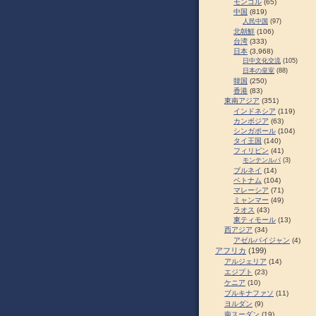
モンゴル
(65)
中国
(819)
人民中国
(97)
北朝鮮
(106)
台湾
(333)
日本
(3,968)
日中文化交流
(105)
日本の皇室
(88)
韓国
(250)
香港
(83)
東南アジア
(351)
インドネシア
(119)
カンボジア
(63)
シンガポール
(104)
タイ王国
(140)
フィリピン
(41)
モンテンルパ
(3)
ブルネイ
(14)
ベトナム
(104)
マレーシア
(71)
ミャンマー
(49)
ラオス
(43)
東ティモール
(13)
西アジア
(34)
アゼルバイジャン
(4)
アフリカ
(199)
アルジェリア
(14)
エジプト
(23)
ケニア
(10)
ブルキナファソ
(11)
ヨルダン
(9)
南スーダン
(19)