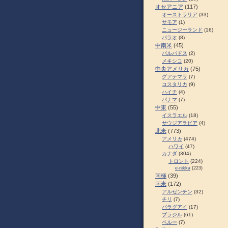
オセアニア
(117)
オーストラリア
(33)
サモア
(1)
ニュージーランド
(16)
パラオ
(8)
中南米
(45)
バルバドス
(2)
メキシコ
(20)
中央アメリカ
(75)
グアテマラ
(7)
コスタリカ
(9)
ハイチ
(4)
パナマ
(7)
中東
(55)
イスラエル
(18)
サウジアラビア
(4)
北米
(773)
アメリカ
(474)
ハワイ
(47)
カナダ
(304)
トロント
(224)
e-nikka
(223)
南極
(39)
南米
(172)
アルゼンチン
(32)
チリ
(7)
パラグアイ
(17)
ブラジル
(61)
ペルー
(7)