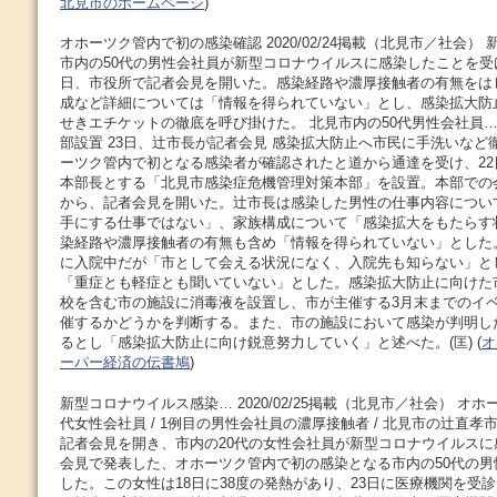
北見市のホームページ
)
オホーツク管内で初の感染確認 2020/02/24掲載（北見市／社会） 
市内の50代の男性会社員が新型コロナウイルスに感染したことを受
日、市役所で記者会見を開いた。感染経路や濃厚接触者の有無をは
成など詳細については「情報を得られていない」とし、感染拡大防
せきエチケットの徹底を呼び掛けた。 北見市内の50代男性会社員…
部設置 23日、辻市長が記者会見 感染拡大防止へ市民に手洗いなど徹
ーツク管内で初となる感染者が確認されたと道から通達を受け、22日
本部長とする「北見市感染症危機管理対策本部」を設置。本部での会
から、記者会見を開いた。辻市長は感染した男性の仕事内容につい
手にする仕事ではない」、家族構成について「感染拡大をもたらす
染経路や濃厚接触者の有無も含め「情報を得られていない」とした
に入院中だが「市として会える状況になく、入院先も知らない」と
「重症とも軽症とも聞いていない」とした。感染拡大防止に向けた
校を含む市の施設に消毒液を設置し、市が主催する3月末までのイ
催するかどうかを判断する。また、市の施設において感染が判明し
るとし「感染拡大防止に向け鋭意努力していく」と述べた。(匡) (
オ
ーパー経済の伝書鳩
)
新型コロナウイルス感染… 2020/02/25掲載（北見市／社会） オホ
代女性会社員 / 1例目の男性会社員の濃厚接触者 / 北見市の辻直孝
記者会見を開き、市内の20代の女性会社員が新型コロナウイルス
会見で発表した、オホーツク管内で初の感染となる市内の50代の
した。この女性は18日に38度の発熱があり、23日に医療機関を受診