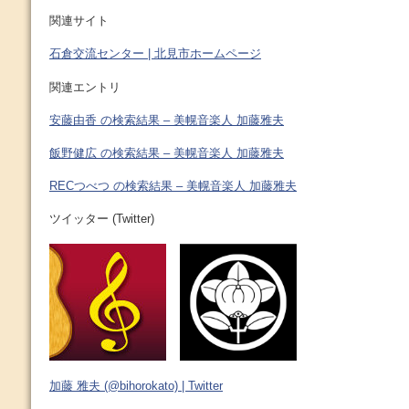
関連サイト
石倉交流センター | 北見市ホームページ
関連エントリ
安藤由香 の検索結果 – 美幌音楽人 加藤雅夫
飯野健広 の検索結果 – 美幌音楽人 加藤雅夫
RECつべつ の検索結果 – 美幌音楽人 加藤雅夫
ツイッター (Twitter)
加藤 雅夫 (@bihorokato) | Twitter