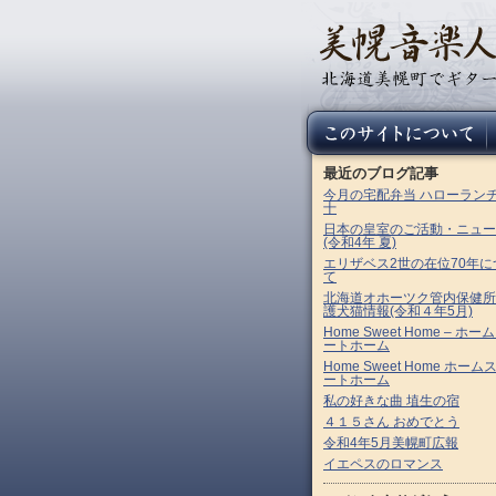
最近のブログ記事
今月の宅配弁当 ハローラン
十
日本の皇室のご活動・ニュー
(令和4年 夏)
エリザベス2世の在位70年に
て
北海道オホーツク管内保健所
護犬猫情報(令和４年5月)
Home Sweet Home – ホー
ートホーム
Home Sweet Home ホーム
ートホーム
私の好きな曲 埴生の宿
４１５さん おめでとう
令和4年5月美幌町広報
イエペスのロマンス