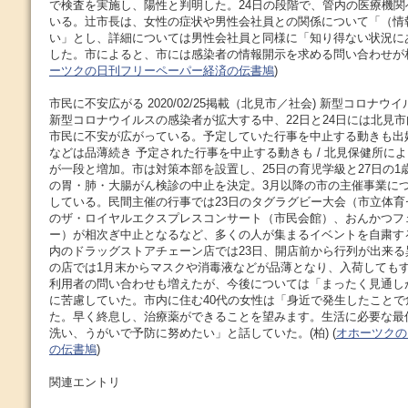
で検査を実施し、陽性と判明した。24日の段階で、管内の医療機
いる。辻市長は、女性の症状や男性会社員との関係について「（情
い」とし、詳細については男性会社員と同様に「知り得ない状況に
した。市によると、市には感染者の情報開示を求める問い合わせが相次
ーツクの日刊フリーペーパー経済の伝書鳩
)
市民に不安広がる 2020/02/25掲載（北見市／社会) 新型コロナウイ
新型コロナウイルスの感染者が拡大する中、22日と24日には北見
市民に不安が広がっている。予定していた行事を中止する動きも出
などは品薄続き 予定された行事を中止する動きも / 北見保健所によ
が一段と増加。市は対策本部を設置し、25日の育児学級と27日の1歳
の胃・肺・大腸がん検診の中止を決定。3月以降の市の主催事業に
している。民間主催の行事では23日のタグラグビー大会（市立体育
のザ・ロイヤルエクスプレスコンサート（市民会館）、おんかつフ
ー）が相次ぎ中止となるなど、多くの人が集まるイベントを自粛す
内のドラッグストアチェーン店では23日、開店前から行列が出来
の店では1月末からマスクや消毒液などが品薄となり、入荷しても
利用者の問い合わせも増えたが、今後については「まったく見通し
に苦慮していた。市内に住む40代の女性は「身近で発生したことで
た。早く終息し、治療薬ができることを望みます。生活に必要な最
洗い、うがいで予防に努めたい」と話していた。(柏) (
オホーツクの
の伝書鳩
)
関連エントリ