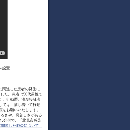
を設置
スに関連した患者の発生に
ました。患者は50代男性で
く、行動歴、濃厚接触者
しては、落ち着いて行動
底をお願いいたします。
だるさや、息苦しさがある
45分付で、「北見市感染
関連した肺炎について –