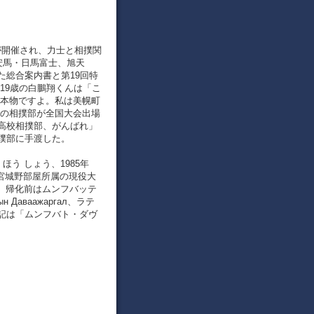
所が開催され、力士と相撲関
安馬・日馬富士、旭天
た総合案内書と第19回特
19歳の白鵬翔くんは「こ
は本物ですよ。私は美幌町
校の相撲部が全国大会出場
高校相撲部、がんばれ」
撲部に手渡した。
ほう しょう、1985年
で宮城野部屋所属の現役大
じ。帰化前はムンフバッテ
аваажаргал、ラテ
公式表記は「ムンフバト・ダヴ