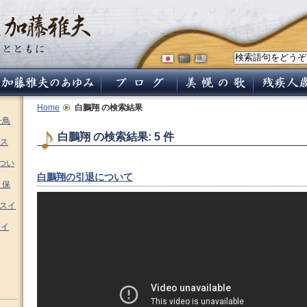
Home
白鵬翔
の検索結果
チ鳥
白鵬翔 の検索結果: 5 件
ス
つい
白鵬翔の引退について
 保
ムスイ
スイ