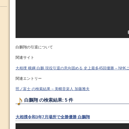
白鵬翔の引退について
関連サイト
大相撲 横綱 白鵬 現役引退の意向固める 史上最多45回優勝 – NHK
関連エントリー
照ノ富士 の検索結果 – 美幌音楽人 加藤雅夫
白鵬翔 の検索結果: 5 件
大相撲令和3年7月場所で全勝優勝 白鵬翔