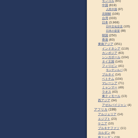
モンゴル
(65)
中国
(819)
人民中国
(97)
北朝鮮
(106)
台湾
(333)
日本
(3,968)
日中文化交流
(105)
日本の皇室
(88)
韓国
(250)
香港
(83)
東南アジア
(351)
インドネシア
(119)
カンボジア
(63)
シンガポール
(104)
タイ王国
(140)
フィリピン
(41)
モンテンルパ
(3)
ブルネイ
(14)
ベトナム
(104)
マレーシア
(71)
ミャンマー
(49)
ラオス
(43)
東ティモール
(13)
西アジア
(34)
アゼルバイジャン
(4)
アフリカ
(199)
アルジェリア
(14)
エジプト
(23)
ケニア
(10)
ブルキナファソ
(11)
ヨルダン
(9)
南スーダン
(19)