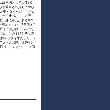
には横綱として出るわけ
ら優勝する気持ちでやら
で白星となったが、この日
」「全く余裕ない」と評し
す。膝に不安がある中で
と褒められた。7日目終了
本勲は「相撲はいいんです
ノ富士との全勝対決に臨
度目の優勝を果たした。6
ブランク記録。優勝イン
を目指していきたい」と語