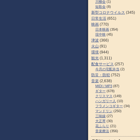
川柳会
(1)
短歌会
(8)
新型コロナウイルス
(345)
日常生活
(651)
映画
(770)
日本映画
(354)
現中映
(45)
津波
(366)
火山
(91)
環境
(944)
観光
(1,311)
配食サービス
(257)
今月の宅配弁当
(2)
防災・防犯
(752)
音楽
(2,638)
MIDI / MP3
(87)
ギター
(678)
クリスマス
(149)
ハンガリー人
(10)
フラメンコギター
(34)
マンドリン
(250)
三味線
(27)
大正琴
(30)
花ふらり
(21)
音楽療法
(356)