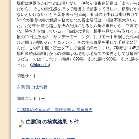
場所は進退をかけての出場となり、伊勢ヶ濱審判部長は「出るから
だから、そこの責任感を持って最後まで頑張ってほしい。横綱だか
ないといけない」と言葉を送った[256]。初日の明生戦は掛け投げ
NHK大相撲中継の解説を務めた北の富士勝昭は「相当不安大きい
た。だが中日勝ち越しを決めた頃になると八角理事長から「立派で
ね。勝ち方を知っている」「白鵬の場合、相手を見ながら取れる」
後の11日生放送の『サンデーモーニング』にリモート出演した張
けど周りが弱いわ」とコメント。その後も白星を重ねて千秋楽に照
んだ。この日も照ノ富士を下して全勝で締めくくり、7場所ぶり45
場所連続休場明けからの優勝は休場明け場所での優勝としては最長
タビューでは「これで（横綱）899勝。あと1勝で900勝。あと1勝
った。 (
Wikipedia
)
関連サイト
白鵬 翔 力士情報
関連エントリー
白鵬翔 の検索結果 – 美幌音楽人 加藤雅夫
白鵬翔 の検索結果: 5 件