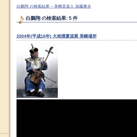
白鵬翔 の検索結果 – 美幌音楽人 加藤雅夫
白鵬翔 の検索結果: 5 件
2004年(平成16年) 大相撲夏巡業 美幌場所