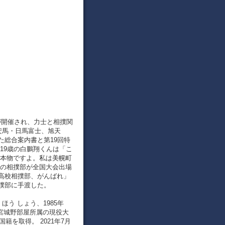
所が開催され、力士と相撲関
安馬・日馬富士、旭天
た総合案内書と第19回特
19歳の白鵬翔くんは「こ
は本物ですよ。私は美幌町
校の相撲部が全国大会出場
高校相撲部、がんばれ」
撲部に手渡した。
ほう しょう、1985年
で宮城野部屋所属の現役大
国籍を取得。 2021年7月