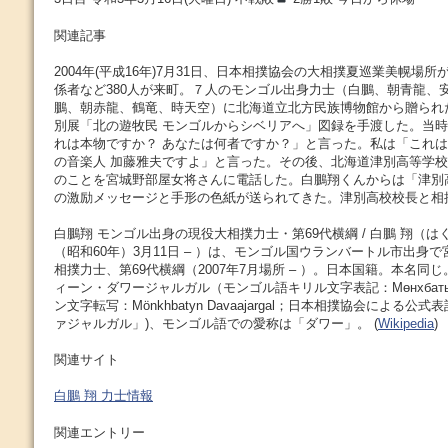
関連記事
2004年(平成16年)7月31日、日本相撲協会の大相撲夏巡業美幌場
係者など380人が来町。７人のモンゴル出身力士（白鵬、朝青龍、
鵬、朝赤龍、鶴竜、時天空）に北海道立北方民族博物館から贈られ
別展「北の遊牧民 モンゴルからシベリアへ」図録を手渡した。当時
れは本物ですか？ あなたは何者ですか？」と言った。私は「これ
の音楽人 加藤雅夫ですよ」と言った。その後、北海道津別高等学
のことを宮城野部屋女将さんに電話した。白鵬翔くんからは「津別
の激励メッセージと手形の色紙が送られてきた。津別高校校長と相
白鵬翔 モンゴル出身の現役大相撲力士・第69代横綱 / 白鵬 翔（はく
（昭和60年）3月11日 – ）は、モンゴル国ウランバートル市出身
相撲力士、第69代横綱（2007年7月場所 – ）。日本国籍。本名同
ィーン・ダワージャルガル（モンゴル語キリル文字表記：Мөнхбатын Д
ン文字転写：Mönkhbatyn Davaajargal；日本相撲協会による
ァジャルガル」)、モンゴル語での愛称は「ダワー」。 (
Wikipedia
)
関連サイト
白鵬 翔 力士情報
関連エントリー