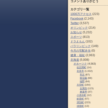
コメントありがとう
カテゴリ一覧
1000万アクセス
(223)
Facebook
(2,143)
Twitter
(3,537)
オリンピック
(214)
お知らせ
(5,232)
スポーツ
(813)
ドラえもん
(102)
パラリンピック
(149)
今月の宅配弁当
(0)
健康・福祉
(2,063)
北海道
(5,008)
オホーツク
(4,563)
佐呂間町
(14)
北見市
(1,032)
常呂
(87)
留辺蘂
(68)
端野
(64)
大空町
(164)
女満別
(115)
東藻琴
(37)
小清水町
(12)
斜里町
(57)
津別町
(223)
清里町
(13)