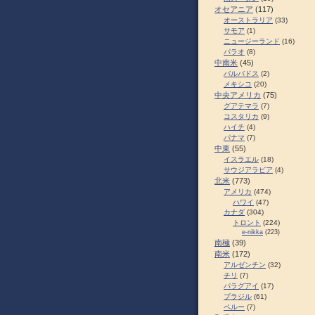
オセアニア
(117)
オーストラリア
(33)
サモア
(1)
ニュージーランド
(16)
パラオ
(8)
中南米
(45)
バルバドス
(2)
メキシコ
(20)
中央アメリカ
(75)
グアテマラ
(7)
コスタリカ
(9)
ハイチ
(4)
パナマ
(7)
中東
(55)
イスラエル
(18)
サウジアラビア
(4)
北米
(773)
アメリカ
(474)
ハワイ
(47)
カナダ
(304)
トロント
(224)
e-nikka
(223)
南極
(39)
南米
(172)
アルゼンチン
(32)
チリ
(7)
パラグアイ
(17)
ブラジル
(61)
ペルー
(7)