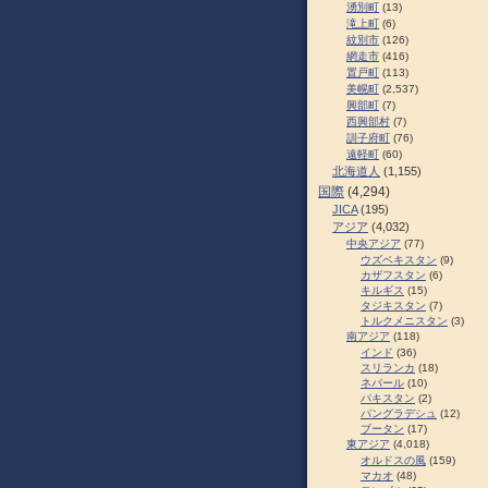
湧別町
(13)
滝上町
(6)
紋別市
(126)
網走市
(416)
置戸町
(113)
美幌町
(2,537)
興部町
(7)
西興部村
(7)
訓子府町
(76)
遠軽町
(60)
北海道人
(1,155)
国際
(4,294)
JICA
(195)
アジア
(4,032)
中央アジア
(77)
ウズベキスタン
(9)
カザフスタン
(6)
キルギス
(15)
タジキスタン
(7)
トルクメニスタン
(3)
南アジア
(118)
インド
(36)
スリランカ
(18)
ネパール
(10)
パキスタン
(2)
バングラデシュ
(12)
ブータン
(17)
東アジア
(4,018)
オルドスの風
(159)
マカオ
(48)