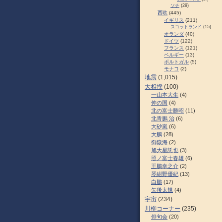
ソチ
(29)
西欧
(445)
イギリス
(211)
スコットランド
(15)
オランダ
(40)
ドイツ
(122)
フランス
(121)
ベルギー
(13)
ポルトガル
(5)
モナコ
(2)
地震
(1,015)
大相撲
(100)
一山本大生
(4)
仲の国
(4)
北の富士勝昭
(11)
北青鵬 治
(6)
大砂嵐
(6)
大鵬
(28)
御嶽海
(2)
旭大星託也
(3)
照ノ富士春雄
(6)
王鵬幸之介
(2)
琴紺野優紀
(13)
白鵬
(17)
矢後太規
(4)
宇宙
(234)
川柳コーナー
(235)
俳句会
(20)