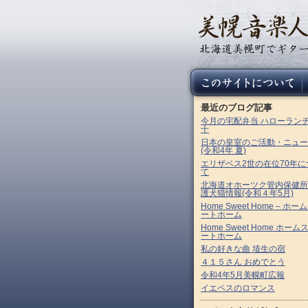
最近のブログ記事
今月の宅配弁当 ハローラン
十
日本の皇室のご活動・ニュー
(令和4年 夏)
エリザベス2世の在位70年に
て
北海道オホーツク管内保健所
護犬猫情報(令和４年5月)
Home Sweet Home – ホー
ートホーム
Home Sweet Home ホーム
ートホーム
私の好きな曲 埴生の宿
４１５さん おめでとう
令和4年5月美幌町広報
イエペスのロマンス