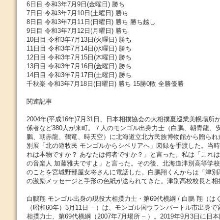
6日目 令和3年7月9日(金曜日) 勝ち
7日目 令和3年7月10日(土曜日) 勝ち
8日目 令和3年7月11日(日曜日) 勝ち 勝ち越し
9日目 令和3年7月12日(月曜日) 勝ち
10日目 令和3年7月13日(火曜日) 勝ち
11日目 令和3年7月14日(水曜日) 勝ち
12日目 令和3年7月15日(木曜日) 勝ち
13日目 令和3年7月16日(金曜日) 勝ち
14日目 令和3年7月17日(土曜日) 勝ち
千秋楽 令和3年7月18日(日曜日) 勝ち 15勝0敗 全勝優勝
関連記事
2004年(平成16年)7月31日、日本相撲協会の大相撲夏巡業美幌場
係者など380人が来町。７人のモンゴル出身力士（白鵬、朝青龍、
鵬、朝赤龍、鶴竜、時天空）に北海道立北方民族博物館から贈られ
別展「北の遊牧民 モンゴルからシベリアへ」図録を手渡した。当時
れは本物ですか？ あなたは何者ですか？」と言った。私は「これ
の音楽人 加藤雅夫ですよ」と言った。その後、北海道津別高等学
のことを宮城野部屋女将さんに電話した。白鵬翔くんからは「津別
の激励メッセージと手形の色紙が送られてきた。津別高校校長と相
白鵬翔 モンゴル出身の現役大相撲力士・第69代横綱 / 白鵬 翔（はく
（昭和60年）3月11日 – ）は、モンゴル国ウランバートル市出身
相撲力士、第69代横綱（2007年7月場所 – ）。2019年9月3日に日本