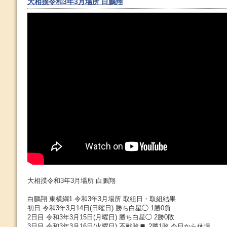
大相撲令和3年3月場所 白鵬翔
大相撲令和3年3月場所 白鵬翔
白鵬翔 東横綱1 令和3年3月場所 取組日・取組結果
初日 令和3年3月14日(日曜日) 勝ち白星◯ 1勝0負
2日目 令和3年3月15日(月曜日) 勝ち白星◯ 2勝0敗
3日目 令和3年3月16日(火曜日) 不戦敗
2勝1敗 今日から休場