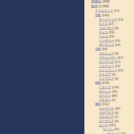
和僑会
(220)
欧州
(1,065)
アイルランド
(17)
中欧
(168)
オーストリア
(72)
スイス
(27)
スロパキア
(8)
チェコ
(29)
トルコ
(20)
ハンガリー
(16)
ポーランド
(24)
北欧
(90)
エストニア
(5)
スウェーデン
(27)
デンマーク
(17)
ノルウェー
(22)
フィンランド
(31)
ラトビア
(4)
リトアニア
(8)
南欧
(238)
イタリア
(136)
ギリシャ
(30)
スペイン
(86)
バチカン
(3)
東欧
(310)
ウクライナ
(39)
クロアチア
(6)
ブルガリア
(7)
ルーマニア
(6)
ロシア
(257)
サハリン
(67)
ポロナイスク
(37)