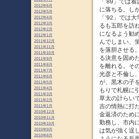
「’89」では
2012年6月
に落ちる。し
2012年5月
「’92」では
2012年4月
2012年3月
るも五郎を訪
2012年2月
になるよう勧
2012年1月
んでしまい、
2011年12月
2011年11月
を落胆させる
2011年10月
る決意を固め
2011年9月
2011年8月
を離れる。その
2011年7月
光彦と不倫し、
2011年6月
が、黒木の子
2011年5月
2011年4月
もりで札幌に
2011年3月
草太の計らい
2011年2月
吉の情熱に打た
2011年1月
2010年12月
金返済のため
2010年11月
勤務し、市内
2010年10月
は気が強く逞
2010年9月
2010年8月
ようになる反