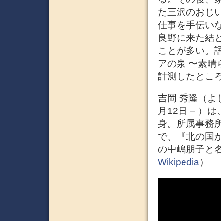
た三沢のおじ
仕事を手伝い
良野に来た結
ことが多い。
アの泉 〜素
計測したところ
吉岡 秀隆（よしお
月12日 – 
身。所属事務所はO
で、『北の国
の中嶋朋子と
Wikipedia
）