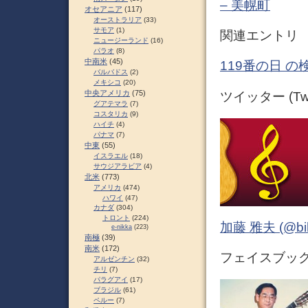
– 美幌町
オセアニア
(117)
オーストラリア
(33)
サモア
(1)
関連エントリ
ニュージーランド
(16)
パラオ
(8)
中南米
(45)
119番の日 の
バルバドス
(2)
メキシコ
(20)
中央アメリカ
(75)
ツイッター (Twit
グアテマラ
(7)
コスタリカ
(9)
ハイチ
(4)
パナマ
(7)
中東
(55)
イスラエル
(18)
サウジアラビア
(4)
北米
(773)
アメリカ
(474)
ハワイ
(47)
カナダ
(304)
トロント
(224)
加藤 雅夫 (@bihor
e-nikka
(223)
南極
(39)
南米
(172)
フェイスブック (
アルゼンチン
(32)
チリ
(7)
パラグアイ
(17)
ブラジル
(61)
ペルー
(7)