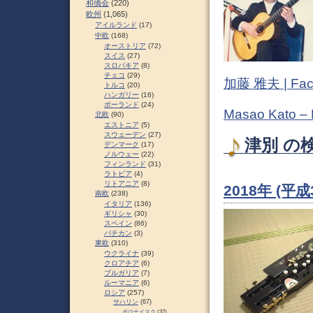
和僑会
(220)
欧州
(1,065)
アイルランド
(17)
中欧
(168)
オーストリア
(72)
スイス
(27)
スロパキア
(8)
チェコ
(29)
加藤 雅夫 | Fac
トルコ
(20)
ハンガリー
(16)
ポーランド
(24)
Masao Kato –
北欧
(90)
エストニア
(5)
スウェーデン
(27)
津別 の検
デンマーク
(17)
ノルウェー
(22)
フィンランド
(31)
ラトビア
(4)
リトアニア
(8)
2018年 (平
南欧
(238)
イタリア
(136)
ギリシャ
(30)
スペイン
(86)
バチカン
(3)
東欧
(310)
ウクライナ
(39)
クロアチア
(6)
ブルガリア
(7)
ルーマニア
(6)
ロシア
(257)
サハリン
(67)
ポロナイスク
(37)