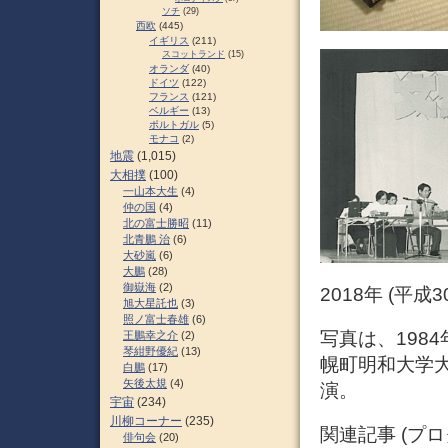
ソチ
(29)
西欧
(445)
イギリス
(211)
スコットランド
(15)
オランダ
(40)
ドイツ
(122)
フランス
(121)
ベルギー
(13)
ポルトガル
(5)
モナコ
(2)
地震
(1,015)
大相撲
(100)
一山本大生
(4)
仲の国
(4)
北の富士勝昭
(11)
北青鵬 治
(6)
大砂嵐
(6)
大鵬
(28)
御嶽海
(2)
2018年 (平成
旭大星託也
(3)
照ノ富士春雄
(6)
写真は、1984
王鵬幸之介
(2)
琴紺野優紀
(13)
幌町明和大学
白鵬
(17)
矢後太規
(4)
演。
宇宙
(234)
川柳コーナー
(235)
関連記事 (プ
俳句会
(20)