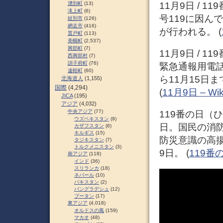
11月9日 / 1
湧別町
(13)
滝上町
(6)
号119に因ん
紋別市
(126)
網走市
(416)
が行われる。 (
置戸町
(113)
美幌町
(2,537)
興部町
(7)
11月9日 / 
西興部村
(7)
訓子府町
(76)
緊急通報用電話
遠軽町
(60)
ら11月15日
北海道人
(1,155)
国際
(4,294)
(
11月9日 – Wik
JICA
(195)
アジア
(4,032)
中央アジア
(77)
119番の日（
ウズベキスタン
(9)
日。国民の消
カザフスタン
(6)
キルギス
(15)
防災意識の高
タジキスタン
(7)
トルクメニスタン
(3)
9日。 (
119番の日
南アジア
(118)
インド
(36)
スリランカ
(18)
ネパール
(10)
パキスタン
(2)
バングラデシュ
(12)
ブータン
(17)
東アジア
(4,018)
オルドスの風
(159)
マカオ
(48)