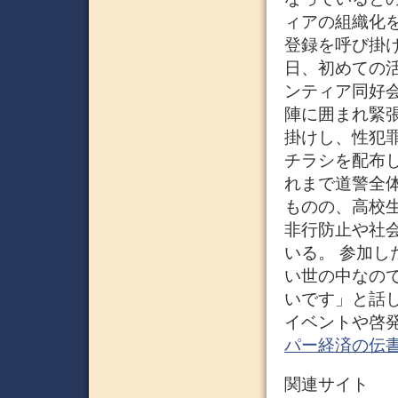
ィアの組織化を
登録を呼び掛
日、初めての
ンティア同好
陣に囲まれ緊
掛けし、性犯
チラシを配布
れまで道警全
ものの、高校
非行防止や社
いる。 参加し
い世の中なの
いです」と話
イベントや啓発
パー経済の伝
関連サイト