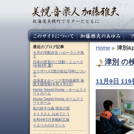
最近のブログ記事
Home
津別&p
今月の宅配弁当 ハローランチ鳥
十
津別 の検
日本の皇室のご活動・ニュース
(令和4年 夏)
エリザベス2世の在位70年につい
て
11月9日 1
北海道オホーツク管内保健所 保
護犬猫情報(令和４年5月)
Home Sweet Home – ホームスイ
ートホーム
Home Sweet Home ホームスイ
ートホーム
私の好きな曲 埴生の宿
４１５さん おめでとう
令和4年5月美幌町広報
イエペスのロマンス