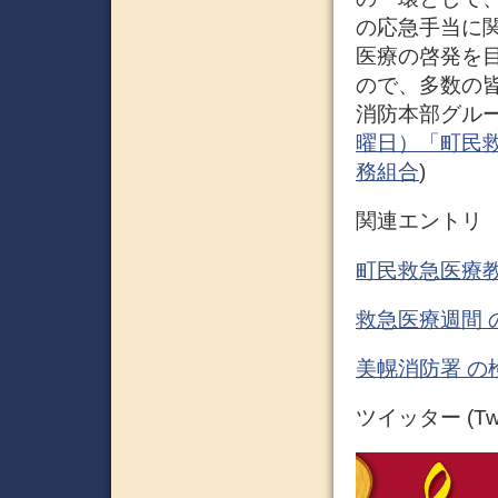
の応急手当に
医療の啓発を
ので、多数の皆
消防本部グループ 
曜日）「町民救
務組合
)
関連エントリ
町民救急医療教
救急医療週間 
美幌消防署 の
ツイッター (Twit