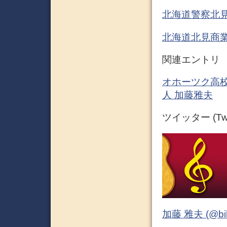
北海道警察北
北海道北見商
関連エントリ
オホーツク高校
人 加藤雅夫
ツイッター (Twit
加藤 雅夫 (@bihor