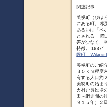
関連記事
美幌町（びほ
にある町。 概
あるいは「ペ
とされる。 
害が少なく、
特徴。 1887
幌町 – Wikiped
美幌町のご紹介
３０ｋｍ程度
有する人口約
美幌町の始ま
カ村戸長役場
田～網走間の
９１５年）２