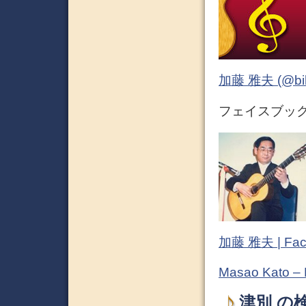
加藤 雅夫 (@bihor
フェイスブック (
加藤 雅夫 | Fac
Masao Kato –
津別 の検