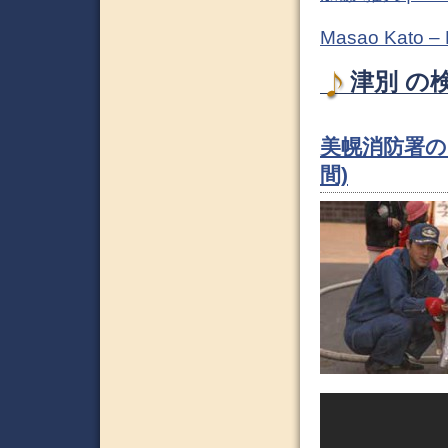
Masao Kato –
津別 の検
美幌消防署の
間)