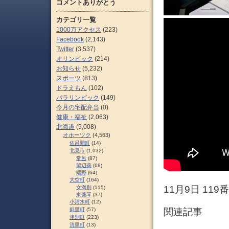
コメントありがとう
カテゴリ一覧
1000万アクセス
(223)
Facebook
(2,143)
Twitter
(3,537)
オリンピック
(214)
お知らせ
(5,232)
スポーツ
(813)
ドラえもん
(102)
パラリンピック
(149)
今月の宅配弁当
(0)
健康・福祉
(2,063)
北海道
(5,008)
オホーツク
(4,563)
佐呂間町
(14)
北見市
(1,032)
常呂
(87)
留辺蘂
(68)
端野
(64)
大空町
(164)
11月9日 11
女満別
(115)
東藻琴
(37)
小清水町
(12)
斜里町
(57)
関連記事
津別町
(223)
清里町
(13)