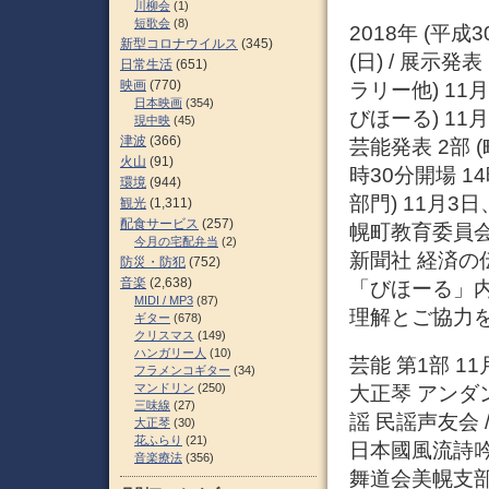
川柳会
(1)
短歌会
(8)
2018年 (平成
新型コロナウイルス
(345)
(日) / 展示
日常生活
(651)
映画
(770)
ラリー他) 11月
日本映画
(354)
びほーる) 11月
現中映
(45)
津波
(366)
芸能発表 2部 
火山
(91)
時30分開場 1
環境
(944)
部門) 11月3日
観光
(1,311)
配食サービス
(257)
幌町教育委員会 
今月の宅配弁当
(2)
新聞社 経済の
防災・防犯
(752)
音楽
(2,638)
「びほーる」
MIDI / MP3
(87)
理解とご協力
ギター
(678)
クリスマス
(149)
ハンガリー人
(10)
芸能 第1部 1
フラメンコギター
(34)
マンドリン
(250)
大正琴 アンダン
三味線
(27)
謡 民謡声友会 
大正琴
(30)
花ふらり
(21)
日本國風流詩吟
音楽療法
(356)
舞道会美幌支部 