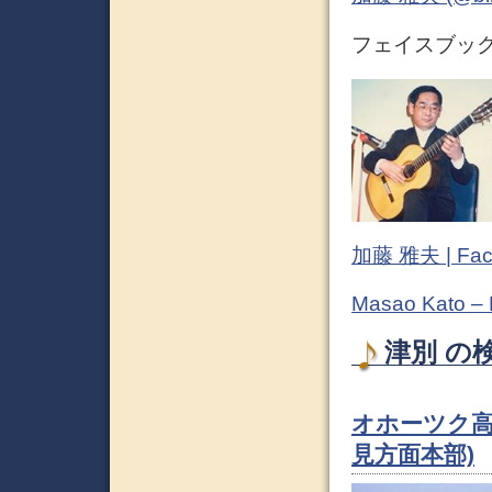
フェイスブック (
加藤 雅夫 | Fac
Masao Kato –
津別 の検
オホーツク高
見方面本部)