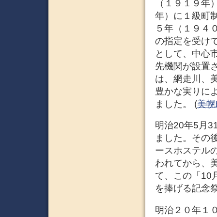
（１９１９年
年）に１級町
５年（１９４
の指定を受け
として、中心
先機関が設置
は、網走川、
豊かな実りに
ました。 (
美幌
明治20年5月
ました。その
ースホステルの
われてから、美
て、この「10
を捧げる記念祭
明治２０年１