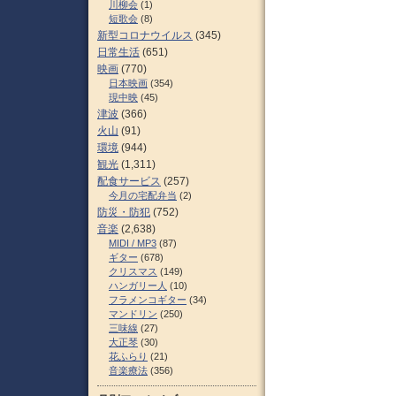
川柳会
(1)
短歌会
(8)
新型コロナウイルス
(345)
日常生活
(651)
映画
(770)
日本映画
(354)
現中映
(45)
津波
(366)
火山
(91)
環境
(944)
観光
(1,311)
配食サービス
(257)
今月の宅配弁当
(2)
防災・防犯
(752)
音楽
(2,638)
MIDI / MP3
(87)
ギター
(678)
クリスマス
(149)
ハンガリー人
(10)
フラメンコギター
(34)
マンドリン
(250)
三味線
(27)
大正琴
(30)
花ふらり
(21)
音楽療法
(356)