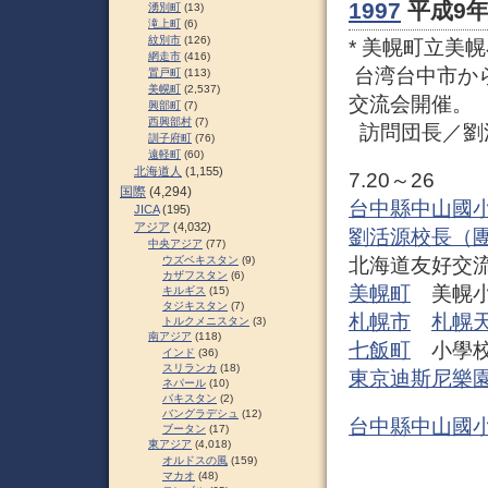
1997
平成9年
湧別町
(13)
滝上町
(6)
紋別市
(126)
* 美幌町立美
網走市
(416)
台湾台中市か
置戸町
(113)
美幌町
(2,537)
交流会開催。
興部町
(7)
西興部村
(7)
訪問団長／劉
訓子府町
(76)
遠軽町
(60)
北海道人
(1,155)
7.20～26
国際
(4,294)
台中縣中山國
JICA
(195)
アジア
(4,032)
劉活源校長（團
中央アジア
(77)
ウズベキスタン
(9)
北海道友好交
カザフスタン
(6)
美幌町
美幌小
キルギス
(15)
タジキスタン
(7)
札幌市
札幌
トルクメニスタン
(3)
南アジア
(118)
七飯町
小學校
インド
(36)
スリランカ
(18)
東京迪斯尼樂
ネパール
(10)
パキスタン
(2)
バングラデシュ
(12)
台中縣中山國
ブータン
(17)
東アジア
(4,018)
オルドスの風
(159)
マカオ
(48)