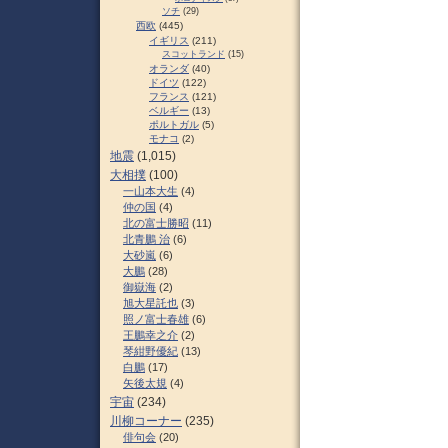
ソチ
(29)
西欧
(445)
イギリス
(211)
スコットランド
(15)
オランダ
(40)
ドイツ
(122)
フランス
(121)
ベルギー
(13)
ポルトガル
(5)
モナコ
(2)
地震
(1,015)
大相撲
(100)
一山本大生
(4)
仲の国
(4)
北の富士勝昭
(11)
北青鵬 治
(6)
大砂嵐
(6)
大鵬
(28)
御嶽海
(2)
旭大星託也
(3)
照ノ富士春雄
(6)
王鵬幸之介
(2)
琴紺野優紀
(13)
白鵬
(17)
矢後太規
(4)
宇宙
(234)
川柳コーナー
(235)
俳句会
(20)