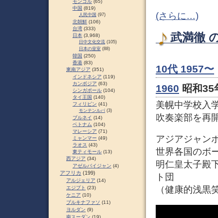
モンゴル
(65)
中国
(819)
(さらに…)
人民中国
(97)
北朝鮮
(106)
台湾
(333)
武満徹 の
日本
(3,968)
日中文化交流
(105)
日本の皇室
(88)
韓国
(250)
香港
(83)
10代 1957〜
東南アジア
(351)
インドネシア
(119)
カンボジア
(63)
1960
昭和35年
シンガポール
(104)
タイ王国
(140)
美幌中学校入
フィリピン
(41)
モンテンルパ
(3)
吹奏楽部を再
ブルネイ
(14)
ベトナム
(104)
マレーシア
(71)
アジアジャン
ミャンマー
(49)
ラオス
(43)
世界各国のボー
東ティモール
(13)
西アジア
(34)
明仁皇太子殿
アゼルバイジャン
(4)
アフリカ
(199)
ト団
アルジェリア
(14)
（健康的浅黒
エジプト
(23)
ケニア
(10)
ブルキナファソ
(11)
ヨルダン
(9)
南スーダン
(19)