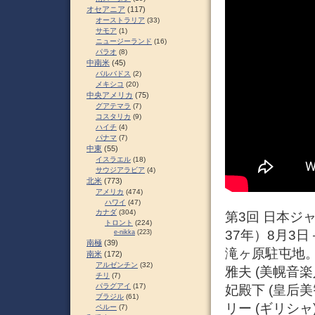
オセアニア
(117)
オーストラリア
(33)
サモア
(1)
ニュージーランド
(16)
パラオ
(8)
中南米
(45)
バルバドス
(2)
メキシコ
(20)
中央アメリカ
(75)
グアテマラ
(7)
コスタリカ
(9)
ハイチ
(4)
パナマ
(7)
中東
(55)
イスラエル
(18)
サウジアラビア
(4)
北米
(773)
アメリカ
(474)
ハワイ
(47)
カナダ
(304)
第3回 日本ジャ
トロント
(224)
37年）8月3
e-nikka
(223)
南極
(39)
滝ヶ原駐屯地
南米
(172)
アルゼンチン
(32)
雅夫 (美幌音楽
チリ
(7)
パラグアイ
(17)
妃殿下 (皇后美
ブラジル
(61)
リー (ギリシ
ペルー
(7)