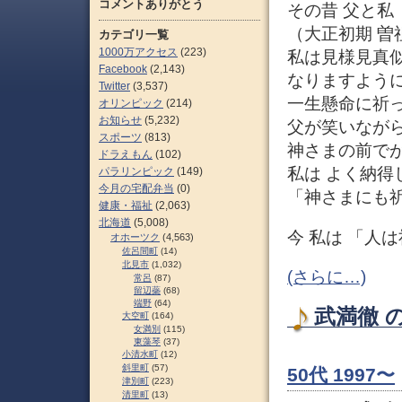
コメントありがとう
その昔 父と私
（大正初期 
カテゴリ一覧
1000万アクセス
(223)
私は見様見真
Facebook
(2,143)
なりますよう
Twitter
(3,537)
一生懸命に祈
オリンピック
(214)
お知らせ
(5,232)
父が笑いなが
スポーツ
(813)
神さまの前で
ドラえもん
(102)
私は よく納得
パラリンピック
(149)
今月の宅配弁当
(0)
「神さまにも
健康・福祉
(2,063)
北海道
(5,008)
今 私は 「人
オホーツク
(4,563)
佐呂間町
(14)
北見市
(1,032)
(さらに…)
常呂
(87)
留辺蘂
(68)
端野
(64)
武満徹 の
大空町
(164)
女満別
(115)
東藻琴
(37)
小清水町
(12)
斜里町
(57)
50代 1997〜
津別町
(223)
清里町
(13)