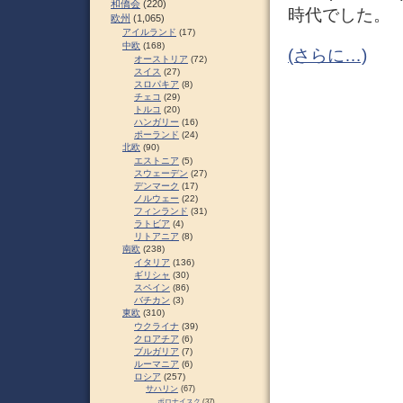
和僑会
(220)
時代でした。
欧州
(1,065)
アイルランド
(17)
中欧
(168)
(さらに…)
オーストリア
(72)
スイス
(27)
スロパキア
(8)
チェコ
(29)
トルコ
(20)
ハンガリー
(16)
ポーランド
(24)
北欧
(90)
エストニア
(5)
スウェーデン
(27)
デンマーク
(17)
ノルウェー
(22)
フィンランド
(31)
ラトビア
(4)
リトアニア
(8)
南欧
(238)
イタリア
(136)
ギリシャ
(30)
スペイン
(86)
バチカン
(3)
東欧
(310)
ウクライナ
(39)
クロアチア
(6)
ブルガリア
(7)
ルーマニア
(6)
ロシア
(257)
サハリン
(67)
ポロナイスク
(37)