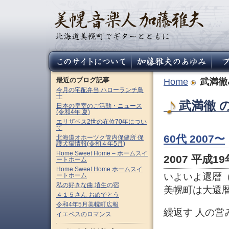
最近のブログ記事
Home
武満徹&
今月の宅配弁当 ハローランチ鳥
十
武満徹 の
日本の皇室のご活動・ニュース
(令和4年 夏)
エリザベス2世の在位70年につい
て
60代 2007〜
北海道オホーツク管内保健所 保
護犬猫情報(令和４年5月)
Home Sweet Home – ホームスイ
2007 平成19
ートホーム
Home Sweet Home ホームスイ
いよいよ還暦（
ートホーム
私の好きな曲 埴生の宿
美幌町は大還
４１５さん おめでとう
令和4年5月美幌町広報
繰返す 人の
イエペスのロマンス