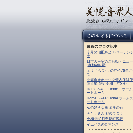
最近のブログ記事
今月の宅配弁当 ハローラン
十
日本の皇室のご活動・ニュー
(令和4年 夏)
エリザベス2世の在位70年に
て
北海道オホーツク管内保健所
護犬猫情報(令和４年5月)
Home Sweet Home – ホー
ートホーム
Home Sweet Home ホーム
ートホーム
私の好きな曲 埴生の宿
４１５さん おめでとう
令和4年5月美幌町広報
イエペスのロマンス