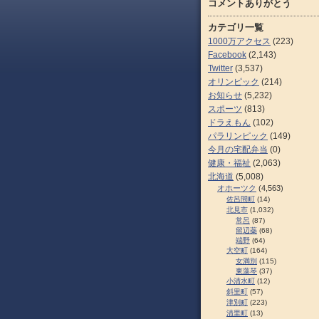
コメントありがとう
カテゴリ一覧
1000万アクセス
(223)
Facebook
(2,143)
Twitter
(3,537)
オリンピック
(214)
お知らせ
(5,232)
スポーツ
(813)
ドラえもん
(102)
パラリンピック
(149)
今月の宅配弁当
(0)
健康・福祉
(2,063)
北海道
(5,008)
オホーツク
(4,563)
佐呂間町
(14)
北見市
(1,032)
常呂
(87)
留辺蘂
(68)
端野
(64)
大空町
(164)
女満別
(115)
東藻琴
(37)
小清水町
(12)
斜里町
(57)
津別町
(223)
清里町
(13)