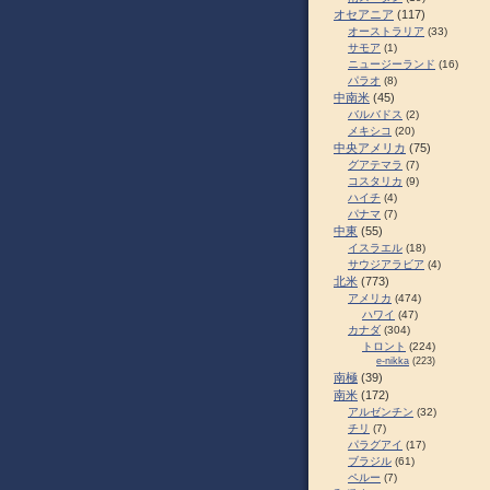
オセアニア
(117)
オーストラリア
(33)
サモア
(1)
ニュージーランド
(16)
パラオ
(8)
中南米
(45)
バルバドス
(2)
メキシコ
(20)
中央アメリカ
(75)
グアテマラ
(7)
コスタリカ
(9)
ハイチ
(4)
パナマ
(7)
中東
(55)
イスラエル
(18)
サウジアラビア
(4)
北米
(773)
アメリカ
(474)
ハワイ
(47)
カナダ
(304)
トロント
(224)
e-nikka
(223)
南極
(39)
南米
(172)
アルゼンチン
(32)
チリ
(7)
パラグアイ
(17)
ブラジル
(61)
ペルー
(7)