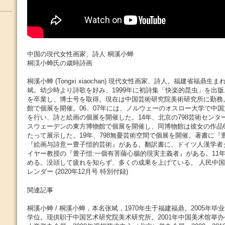
中国の現代女性画家、詩人 桐溪小蝉
桐渓小蝉氏の歳時詩画
桐溪小蝉 (Tongxi xiaochan) 現代女性画家、詩人。福建省福鼎
斌。幼少時より詩歌を好み、1999年に初詩集「快楽的昆虫」を出版。
を卒業し、博士号を取得。現在は中国芸術研究院美術研究所に勤務
館で個展を開催。06、07年には、ノルウェーのオスロー大学で中
を行い、詩と絵画の個展を開催した。14年、北京の798芸術センタ
スウェーデンの東方博物館で個展を開催し、同博物館は彼女の作品
たって展示した。19年、798無憂芸術空間で個展を開催。著書に『
『絵画与詩意ー豊子愷的芸術』がある。翻訳書に、ドイツ人漢学者
イヤー教授の『豊子愷:一個有菩薩心腸的現実主義者』がある。11
める。没頭して疲れを知らず、多くの成果を上げている。 人民中国 People’
レンダー (2020年12月号 特別付録)
関連記事
桐溪小蝉 / 桐溪小蝉，本名张斌，1970年生于福建福鼎。2005年
学位。现供职于中国艺术研究院美术研究所。2001年中国美术馆举办个