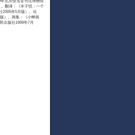
10年北京快雪堂书法博物馆
版）。翻译：《丰子恺：一个
005年5月版）。论
月版）。画集：《小蝉画
出版社1999年7月