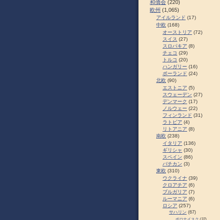
和僑会
(220)
欧州
(1,065)
アイルランド
(17)
中欧
(168)
オーストリア
(72)
スイス
(27)
スロパキア
(8)
チェコ
(29)
トルコ
(20)
ハンガリー
(16)
ポーランド
(24)
北欧
(90)
エストニア
(5)
スウェーデン
(27)
デンマーク
(17)
ノルウェー
(22)
フィンランド
(31)
ラトビア
(4)
リトアニア
(8)
南欧
(238)
イタリア
(136)
ギリシャ
(30)
スペイン
(86)
バチカン
(3)
東欧
(310)
ウクライナ
(39)
クロアチア
(6)
ブルガリア
(7)
ルーマニア
(6)
ロシア
(257)
サハリン
(67)
ポロナイスク
(37)