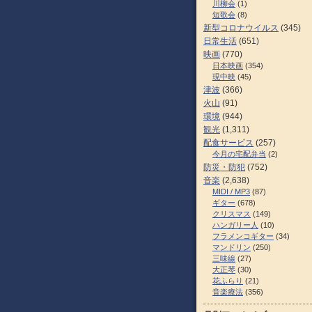
川柳会
(1)
短歌会
(8)
新型コロナウイルス
(345)
日常生活
(651)
映画
(770)
日本映画
(354)
現中映
(45)
津波
(366)
火山
(91)
環境
(944)
観光
(1,311)
配食サービス
(257)
今月の宅配弁当
(2)
防災・防犯
(752)
音楽
(2,638)
MIDI / MP3
(87)
ギター
(678)
クリスマス
(149)
ハンガリー人
(10)
フラメンコギター
(34)
マンドリン
(250)
三味線
(27)
大正琴
(30)
花ふらり
(21)
音楽療法
(356)