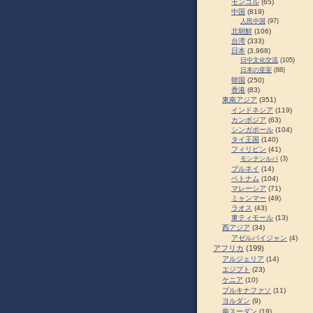
モンゴル
(65)
中国
(819)
人民中国
(97)
北朝鮮
(106)
台湾
(333)
日本
(3,968)
日中文化交流
(105)
日本の皇室
(88)
韓国
(250)
香港
(83)
東南アジア
(351)
インドネシア
(119)
カンボジア
(63)
シンガポール
(104)
タイ王国
(140)
フィリピン
(41)
モンテンルパ
(3)
ブルネイ
(14)
ベトナム
(104)
マレーシア
(71)
ミャンマー
(49)
ラオス
(43)
東ティモール
(13)
西アジア
(34)
アゼルバイジャン
(4)
アフリカ
(199)
アルジェリア
(14)
エジプト
(23)
ケニア
(10)
ブルキナファソ
(11)
ヨルダン
(9)
南スーダン
(19)