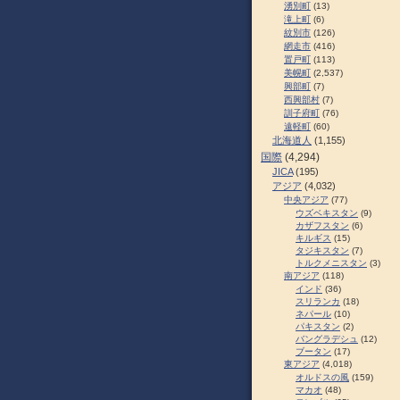
湧別町
(13)
滝上町
(6)
紋別市
(126)
網走市
(416)
置戸町
(113)
美幌町
(2,537)
興部町
(7)
西興部村
(7)
訓子府町
(76)
遠軽町
(60)
北海道人
(1,155)
国際
(4,294)
JICA
(195)
アジア
(4,032)
中央アジア
(77)
ウズベキスタン
(9)
カザフスタン
(6)
キルギス
(15)
タジキスタン
(7)
トルクメニスタン
(3)
南アジア
(118)
インド
(36)
スリランカ
(18)
ネパール
(10)
パキスタン
(2)
バングラデシュ
(12)
ブータン
(17)
東アジア
(4,018)
オルドスの風
(159)
マカオ
(48)