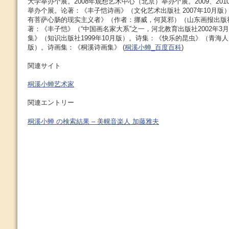
大学举办个展。2008年观想艺术中心（北京）举办个展。2009、20
举办个展。论著：《丰子恺诗画》（文化艺术出版社 2007年10月
有菩萨心肠的现实主义者》（作者：挪威，何莫邪）（山东画报出版社2
著：《丰子恺》（“中国画名家大系”之一，河北教育出版社2002年3
集》（知识出版社1999年10月版）。诗集：《快乐的昆虫》（青海人民
版）。诗画集：《桐溪诗画集》 (
桐溪小蝉_百度百科
)
関連サイト
桐溪小蝉艺术家
関連エントリー
桐溪小蝉 の検索結果 – 美幌音楽人 加藤雅夫