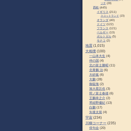
ソチ
(29)
西欧
(445)
イギリス
(211)
スコットランド
(15)
オランダ
(40)
ドイツ
(122)
フランス
(121)
ベルギー
(13)
ポルトガル
(5)
モナコ
(2)
地震
(1,015)
大相撲
(100)
一山本大生
(4)
仲の国
(4)
北の富士勝昭
(11)
北青鵬 治
(6)
大砂嵐
(6)
大鵬
(28)
御嶽海
(2)
旭大星託也
(3)
照ノ富士春雄
(6)
王鵬幸之介
(2)
琴紺野優紀
(13)
白鵬
(17)
矢後太規
(4)
宇宙
(234)
川柳コーナー
(235)
俳句会
(20)