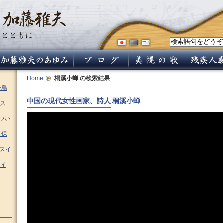
Home
桐溪小蝉
の検索結果
チ鳥
中国の現代女性画家、詩人 桐溪小蝉
ス
つい
 保
ムスイ
スイ