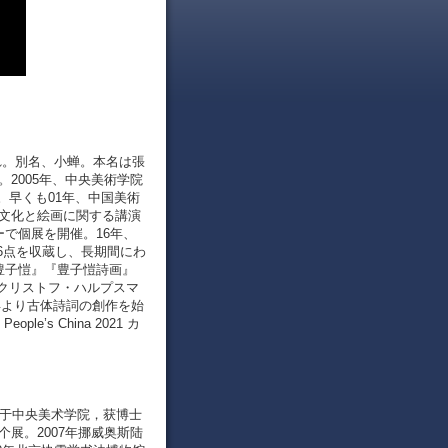
生まれ。別名、小蝉。本名は張
2005年、中央美術学院
。早くも01年、中国美術
国文化と絵画に関する講演
ーで個展を開催。16年、
6点を収蔵し、長期間にわ
豊子愷』『豊子愷詩画』
クリストフ・ハルプスマ
年より古体詩詞の創作を始
s China 2021 カ
毕业于中央美术学院，获博士
展。2007年挪威奥斯陆