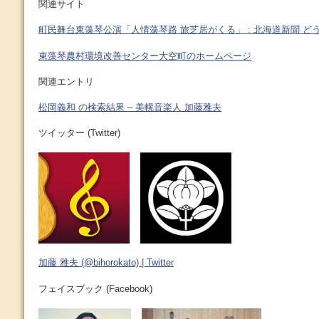
関連サイト
町民舞台東藻琴公演「人情藻琴路 旅芝居がくる」 : 北海道新聞 ど
東藻琴農村環境改善センター大空町のホームページ
関連エントリ
松岡義和 の検索結果 – 美幌音楽人 加藤雅夫
ツイッター (Twitter)
加藤 雅夫 (@bihorokato) | Twitter
フェイスブック (Facebook)