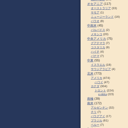
オセアニア
(117)
オーストラリア
(33)
サモア
(1)
ニュージーランド
(16)
パラオ
(8)
中南米
(45)
バルバドス
(2)
メキシコ
(20)
中央アメリカ
(75)
グアテマラ
(7)
コスタリカ
(9)
ハイチ
(4)
パナマ
(7)
中東
(55)
イスラエル
(18)
サウジアラビア
(4)
北米
(773)
アメリカ
(474)
ハワイ
(47)
カナダ
(304)
トロント
(224)
e-nikka
(223)
南極
(39)
南米
(172)
アルゼンチン
(32)
チリ
(7)
パラグアイ
(17)
ブラジル
(61)
ペルー
(7)