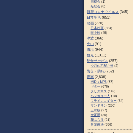
川柳会
(1)
短歌会
(8)
新型コロナウイルス
(345)
日常生活
(651)
映画
(770)
日本映画
(354)
現中映
(45)
津波
(366)
火山
(91)
環境
(944)
観光
(1,311)
配食サービス
(257)
今月の宅配弁当
(2)
防災・防犯
(752)
音楽
(2,638)
MIDI / MP3
(87)
ギター
(678)
クリスマス
(149)
ハンガリー人
(10)
フラメンコギター
(34)
マンドリン
(250)
三味線
(27)
大正琴
(30)
花ふらり
(21)
音楽療法
(356)