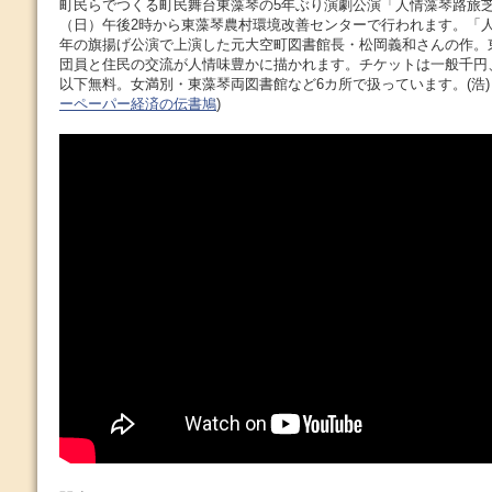
町民らでつくる町民舞台東藻琴の5年ぶり演劇公演「人情藻琴路旅芝
（日）午後2時から東藻琴農村環境改善センターで行われます。「人情
年の旗揚げ公演で上演した元大空町図書館長・松岡義和さんの作。
団員と住民の交流が人情味豊かに描かれます。チケットは一般千円、
以下無料。女満別・東藻琴両図書館など6カ所で扱っています。(浩) 
ーペーパー経済の伝書鳩
)