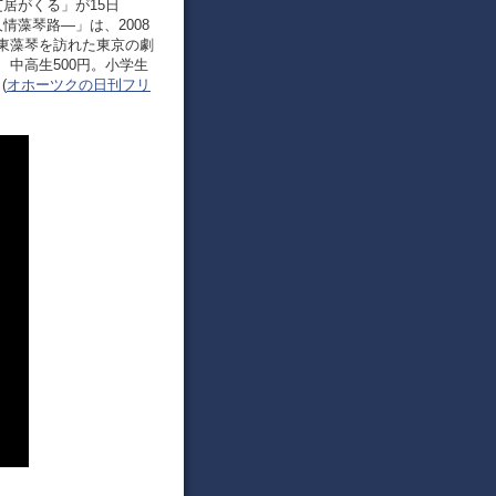
居がくる」が15日
藻琴路―」は、2008
東藻琴を訪れた東京の劇
中高生500円。小学生
(
オホーツクの日刊フリ