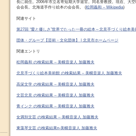
長に就任。2006年市立名寄短期大学退官。同名誉教授。現在、大
会会長。北海道手作り絵本の会会長。 (
松岡義和 – Wikipedia
)
関連サイト
第27回 “愛と優しさ”世界でたった一冊の絵本～北見手づくり絵本美
団体・グループ【芸術・文化団体】 | 北見市ホームページ
関連エントリ
松岡義和 の検索結果 – 美幌音楽人 加藤雅夫
北見手づくり絵本美術館 の検索結果 – 美幌音楽人 加藤雅夫
高栄文学 の検索結果 – 美幌音楽人 加藤雅夫
文芸北見 の検索結果 – 美幌音楽人 加藤雅夫
青インク の検索結果 – 美幌音楽人 加藤雅夫
女満別文芸 の検索結果 – 美幌音楽人 加藤雅夫
東藻琴文芸 の検索結果n-美幌音楽人 加藤雅夫