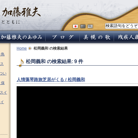
Home
松岡義和
の検索結果
チ鳥
松岡義和 の検索結果: 9 件
ス
つい
人情藻琴路旅芝居がくる / 松岡義和
 保
ムスイ
スイ