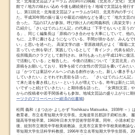
北・北海道文芸誌フォーラム 2019/07/23掲載（北見市／文化） 
館で / 地方の味わい込め 今後も継続発行を / 地域で文芸誌を発
し、第11回北・北海道文芸誌フォーラムが14日、北見市内の手づ
た。平成30年間の振り返りや最近の傾向などを通じて「地方文芸
合った。 7誌の17人が参加。呼び掛け人の松岡義和氏（高栄文学
己紹介し「さいはてのふだん記」の代表は「下手でもいいと言うの
る」、同じく編集長は「原稿のつき合わせを大事にしていて、他の
ちに、上手に書けるようになっている。手間が掛かるが、みんなで
い」と思いを述べた。 高栄文学の故・菅原政雄氏がよく「職場に
言っていた例を挙げ、実践しているとして「青インク」代表を紹介
役所職員のクラブとして創刊され、休刊もあったが平成11年に復活
で活動している」と報告した。 今後の活動について「文芸北見」
原稿をお願いしており、戦争を経ての女性の苦労話を書いてみたい
は「かつては童話やメルヘンのある創作があった。新しい書き手も
していきたい」とそれぞれ意欲を語った。 「さいはてのふだん記
て来た道を書き残したい－という人が増えている。昨年は新たに1
いでずっと続けていきたい」と期待感を語った。 「女満別文芸」
からの投稿者や若手関係者らも参加。地域文芸誌の盛り上がりに期待を
ーツクのフリーペーパー経済の伝書鳩
)
松岡 義和（まつおか よしかず Yoshikazu Matsuoka、1938年
教育者。市立名寄短期大学元学長。北海道常呂郡訓子府町出身。 履歴 
陽高等学校卒業。1960年日本大学芸術学部卒業。同年、小清水町
後、紋別市立潮見中学校美術教諭、北見市立富里中学校美術教諭など
寄短期大学生活科学科教授。1996年市立名寄短期大学学生部長。20