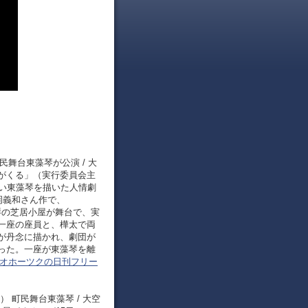
民舞台東藻琴が公演 / 大
がくる」（実行委員会主
ない東藻琴を描いた人情劇
岡義和さん作で、
藻琴の芝居小屋が舞台で、実
一座の座員と、樺太で両
が丹念に描かれ、劇団が
った。一座が東藻琴を離
オホーツクの日刊フリー
） 町民舞台東藻琴 / 大空