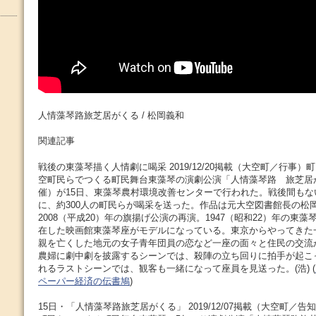
人情藻琴路旅芝居がくる / 松岡義和
関連記事
戦後の東藻琴描く人情劇に喝采 2019/12/20掲載（大空町／行事）町
空町民らでつくる町民舞台東藻琴の演劇公演「人情藻琴路 旅芝居
催）が15日、東藻琴農村環境改善センターで行われた。戦後間も
に、約300人の町民らが喝采を送った。作品は元大空図書館長の松
2008（平成20）年の旗揚げ公演の再演。1947（昭和22）年の東
在した映画館東藻琴座がモデルになっている。東京からやってきた
親を亡くした地元の女子青年団員の恋など一座の面々と住民の交流
農婦に劇中劇を披露するシーンでは、殺陣の立ち回りに拍手が起こ
れるラストシーンでは、観客も一緒になって座員を見送った。(浩) (
ペーパー経済の伝書鳩
)
15日・「人情藻琴路旅芝居がくる」 2019/12/07掲載（大空町／告知