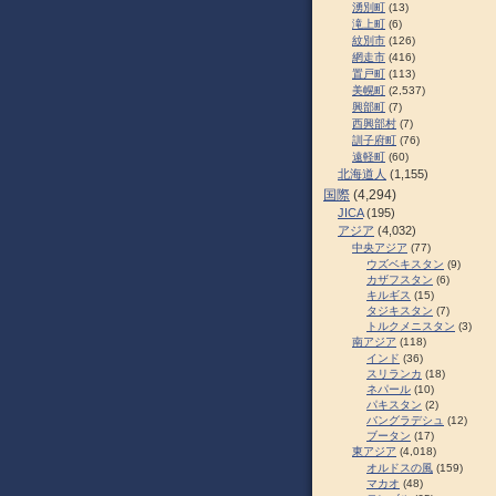
湧別町
(13)
滝上町
(6)
紋別市
(126)
網走市
(416)
置戸町
(113)
美幌町
(2,537)
興部町
(7)
西興部村
(7)
訓子府町
(76)
遠軽町
(60)
北海道人
(1,155)
国際
(4,294)
JICA
(195)
アジア
(4,032)
中央アジア
(77)
ウズベキスタン
(9)
カザフスタン
(6)
キルギス
(15)
タジキスタン
(7)
トルクメニスタン
(3)
南アジア
(118)
インド
(36)
スリランカ
(18)
ネパール
(10)
パキスタン
(2)
バングラデシュ
(12)
ブータン
(17)
東アジア
(4,018)
オルドスの風
(159)
マカオ
(48)