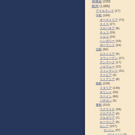
和僑会
(220)
欧州
(1,065)
アイルランド
(17)
中欧
(168)
オーストリア
(72)
スイス
(27)
スロパキア
(8)
チェコ
(29)
トルコ
(20)
ハンガリー
(16)
ポーランド
(24)
北欧
(90)
エストニア
(5)
スウェーデン
(27)
デンマーク
(17)
ノルウェー
(22)
フィンランド
(31)
ラトビア
(4)
リトアニア
(8)
南欧
(238)
イタリア
(136)
ギリシャ
(30)
スペイン
(86)
バチカン
(3)
東欧
(310)
ウクライナ
(39)
クロアチア
(6)
ブルガリア
(7)
ルーマニア
(6)
ロシア
(257)
サハリン
(67)
ポロナイスク
(37)