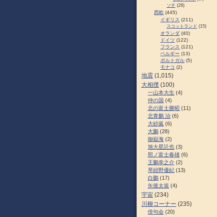
ソチ
(29)
西欧
(445)
イギリス
(211)
スコットランド
(15)
オランダ
(40)
ドイツ
(122)
フランス
(121)
ベルギー
(13)
ポルトガル
(5)
モナコ
(2)
地震
(1,015)
大相撲
(100)
一山本大生
(4)
仲の国
(4)
北の富士勝昭
(11)
北青鵬 治
(6)
大砂嵐
(6)
大鵬
(28)
御嶽海
(2)
旭大星託也
(3)
照ノ富士春雄
(6)
王鵬幸之介
(2)
琴紺野優紀
(13)
白鵬
(17)
矢後太規
(4)
宇宙
(234)
川柳コーナー
(235)
俳句会
(20)