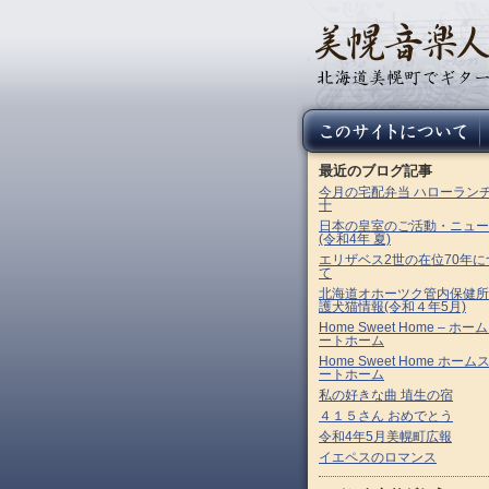
最近のブログ記事
今月の宅配弁当 ハローラン
十
日本の皇室のご活動・ニュー
(令和4年 夏)
エリザベス2世の在位70年に
て
北海道オホーツク管内保健所
護犬猫情報(令和４年5月)
Home Sweet Home – ホー
ートホーム
Home Sweet Home ホーム
ートホーム
私の好きな曲 埴生の宿
４１５さん おめでとう
令和4年5月美幌町広報
イエペスのロマンス