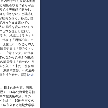
北見市内の手づくり絵本美術
行する編集者や著作者らが会
くり絵本美術館で開かれ
の灯を消さない」と確認し
）が座長を務め、各誌が自
で思ったまま書いてい
人の原稿を読んでいるう
作る本を発行し続けた
文学を、地域に文学を」と
。代表は「昭和29年に市
。現在はＯＢを含め19人
の編集委員は「読みやすい
」。「青インク」の代表
求めながら奥深さを継続
」の編集長は「自分の生き
0人が入って来た。引き継
や「東藻琴文芸」への道外
持たせた。(寒) (
オホ
 – ）は、日本の劇作家。画家。
/ 1956年北海道北見柏
立中学校美術教諭。その
を経て、1994年市立名
02年市立名寄短期大学学