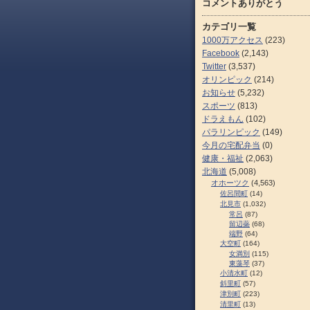
コメントありがとう
カテゴリ一覧
1000万アクセス
(223)
Facebook
(2,143)
Twitter
(3,537)
オリンピック
(214)
お知らせ
(5,232)
スポーツ
(813)
ドラえもん
(102)
パラリンピック
(149)
今月の宅配弁当
(0)
健康・福祉
(2,063)
北海道
(5,008)
オホーツク
(4,563)
佐呂間町
(14)
北見市
(1,032)
常呂
(87)
留辺蘂
(68)
端野
(64)
大空町
(164)
女満別
(115)
東藻琴
(37)
小清水町
(12)
斜里町
(57)
津別町
(223)
清里町
(13)