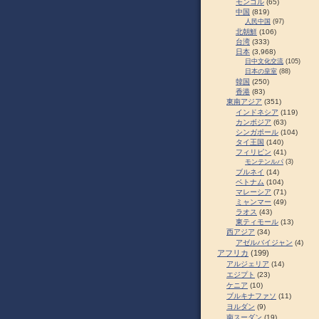
モンゴル
(65)
中国
(819)
人民中国
(97)
北朝鮮
(106)
台湾
(333)
日本
(3,968)
日中文化交流
(105)
日本の皇室
(88)
韓国
(250)
香港
(83)
東南アジア
(351)
インドネシア
(119)
カンボジア
(63)
シンガポール
(104)
タイ王国
(140)
フィリピン
(41)
モンテンルパ
(3)
ブルネイ
(14)
ベトナム
(104)
マレーシア
(71)
ミャンマー
(49)
ラオス
(43)
東ティモール
(13)
西アジア
(34)
アゼルバイジャン
(4)
アフリカ
(199)
アルジェリア
(14)
エジプト
(23)
ケニア
(10)
ブルキナファソ
(11)
ヨルダン
(9)
南スーダン
(19)