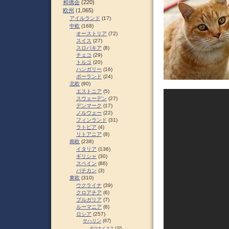
和僑会
(220)
欧州
(1,065)
アイルランド
(17)
中欧
(168)
オーストリア
(72)
スイス
(27)
スロパキア
(8)
チェコ
(29)
トルコ
(20)
ハンガリー
(16)
ポーランド
(24)
北欧
(90)
エストニア
(5)
スウェーデン
(27)
デンマーク
(17)
ノルウェー
(22)
フィンランド
(31)
ラトビア
(4)
リトアニア
(8)
南欧
(238)
イタリア
(136)
ギリシャ
(30)
スペイン
(86)
バチカン
(3)
東欧
(310)
ウクライナ
(39)
クロアチア
(6)
ブルガリア
(7)
ルーマニア
(6)
ロシア
(257)
サハリン
(67)
ポロナイスク
(37)