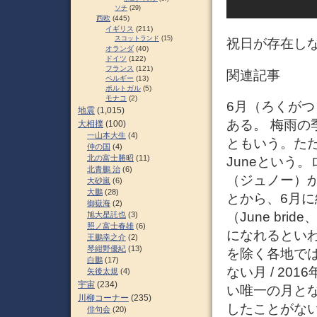
ソチ
(29)
西欧
(445)
イギリス
(211)
スコットランド
(15)
祝日が存在し
オランダ
(40)
ドイツ
(122)
フランス
(121)
関連記事
ベルギー
(13)
ポルトガル
(5)
モナコ
(2)
6月（ろくがつ
地震
(1,015)
ある。 梅雨の
大相撲
(100)
一山本大生
(4)
ともいう。た
仲の国
(4)
北の富士勝昭
(11)
Juneという
北青鵬 治
(6)
（ジュノー）
大砂嵐
(6)
大鵬
(28)
とから、6月
御嶽海
(2)
（June br
旭大星託也
(3)
照ノ富士春雄
(6)
になれるといわ
王鵬幸之介
(2)
琴紺野優紀
(13)
を除く各地で
白鵬
(17)
ない月 / 20
矢後太規
(4)
宇宙
(234)
い唯一の月と
川柳コーナー
(235)
したことがな
俳句会
(20)