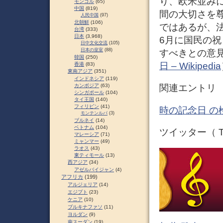
り、欧米並み
モンゴル
(65)
中国
(819)
間の大切さを
人民中国
(97)
北朝鮮
(106)
ではあるが、
台湾
(333)
日本
(3,968)
6月に国民の
日中文化交流
(105)
日本の皇室
(88)
すべきとの意
韓国
(250)
日 – Wikipedia
香港
(83)
東南アジア
(351)
インドネシア
(119)
カンボジア
(63)
関連エントリ
シンガポール
(104)
タイ王国
(140)
フィリピン
(41)
時の記念日 の
モンテンルパ
(3)
ブルネイ
(14)
ベトナム
(104)
ツイッター（ Tw
マレーシア
(71)
ミャンマー
(49)
ラオス
(43)
東ティモール
(13)
西アジア
(34)
アゼルバイジャン
(4)
アフリカ
(199)
アルジェリア
(14)
エジプト
(23)
ケニア
(10)
ブルキナファソ
(11)
ヨルダン
(9)
南スーダン
(19)