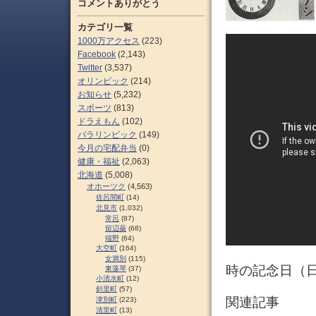
コメントありがとう
カテゴリ一覧
1000万アクセス
(223)
Facebook
(2,143)
Twitter
(3,537)
オリンピック
(214)
お知らせ
(5,232)
スポーツ
(813)
ドラえもん
(102)
パラリンピック
(149)
今月の宅配弁当
(0)
健康・福祉
(2,063)
北海道
(5,008)
オホーツク
(4,563)
佐呂間町
(14)
北見市
(1,032)
常呂
(87)
留辺蘂
(68)
端野
(64)
大空町
(164)
女満別
(115)
時の記念日（
東藻琴
(37)
小清水町
(12)
斜里町
(57)
関連記事
津別町
(223)
清里町
(13)