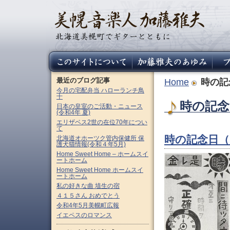
最近のブログ記事
Home
時の記
今月の宅配弁当 ハローランチ鳥
十
時の記念日
日本の皇室のご活動・ニュース
(令和4年 夏)
エリザベス2世の在位70年につい
て
時の記念日
北海道オホーツク管内保健所 保
護犬猫情報(令和４年5月)
Home Sweet Home – ホームスイ
ートホーム
Home Sweet Home ホームスイ
ートホーム
私の好きな曲 埴生の宿
４１５さん おめでとう
令和4年5月美幌町広報
イエペスのロマンス