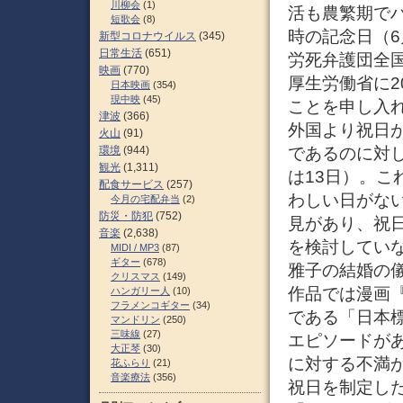
川柳会
(1)
活も農繁期で
短歌会
(8)
時の記念日（6
新型コロナウイルス
(345)
日常生活
(651)
労死弁護団全
映画
(770)
厚生労働省に2
日本映画
(354)
現中映
(45)
ことを申し入
津波
(366)
外国より祝日が
火山
(91)
であるのに対し
環境
(944)
観光
(1,311)
は13日）。
配食サービス
(257)
わしい日がな
今月の宅配弁当
(2)
防災・防犯
(752)
見があり、祝
音楽
(2,638)
を検討していな
MIDI / MP3
(87)
ギター
(678)
雅子の結婚の
クリスマス
(149)
作品では漫画
ハンガリー人
(10)
フラメンコギター
(34)
である「日本
マンドリン
(250)
三味線
(27)
エピソードが
大正琴
(30)
に対する不満
花ふらり
(21)
音楽療法
(356)
祝日を制定した