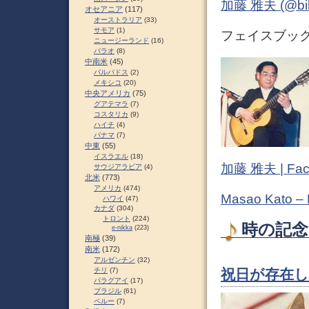
加藤 雅夫 (@bihor
オセアニア
(117)
オーストラリア
(33)
サモア
(1)
フェイスブック 
ニュージーランド
(16)
パラオ
(8)
中南米
(45)
バルバドス
(2)
メキシコ
(20)
中央アメリカ
(75)
グアテマラ
(7)
コスタリカ
(9)
ハイチ
(4)
パナマ
(7)
中東
(55)
イスラエル
(18)
加藤 雅夫 | Fac
サウジアラビア
(4)
北米
(773)
アメリカ
(474)
Masao Kato –
ハワイ
(47)
カナダ
(304)
トロント
(224)
時の記念日
e-nikka
(223)
南極
(39)
南米
(172)
アルゼンチン
(32)
チリ
(7)
祝日が存在し
パラグアイ
(17)
ブラジル
(61)
ペルー
(7)