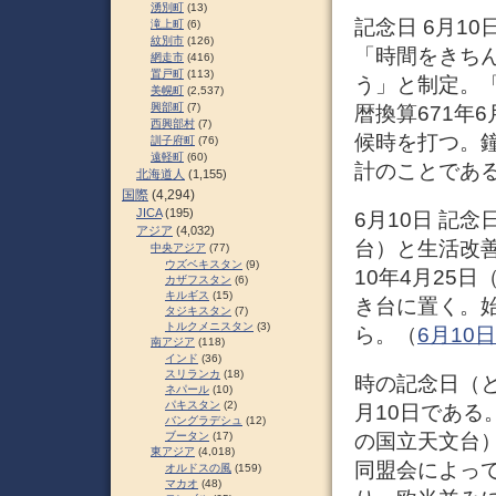
湧別町
(13)
記念日 6月10
滝上町
(6)
紋別市
(126)
「時間をきち
網走市
(416)
置戸町
(113)
う」と制定。「
美幌町
(2,537)
興部町
(7)
暦換算671年
西興部村
(7)
候時を打つ。
訓子府町
(76)
遠軽町
(60)
計のことであ
北海道人
(1,155)
国際
(4,294)
JICA
(195)
6月10日 記念
アジア
(4,032)
台）と生活改善
中央アジア
(77)
ウズベキスタン
(9)
10年4月25
カザフスタン
(6)
キルギス
(15)
き台に置く。
タジキスタン
(7)
トルクメニスタン
(3)
ら。（
6月10日 
南アジア
(118)
インド
(36)
スリランカ
(18)
時の記念日（
ネパール
(10)
パキスタン
(2)
月10日である
バングラデシュ
(12)
ブータン
(17)
の国立天文台
東アジア
(4,018)
同盟会によっ
オルドスの風
(159)
マカオ
(48)