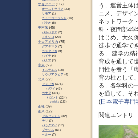
オセアニア
(117)
う。運営主体
オーストラリア
(33)
ニメ、デザイン
サモア
(1)
ニュージーランド
(16)
ネットワーク・
パラオ
(8)
中南米
(45)
科・夜間部4学
バルバドス
(2)
はじめ、大久
メキシコ
(20)
中央アメリカ
(75)
徒歩で通学で
グアテマラ
(7)
コスタリカ
(9)
る。 建学の精
ハイチ
(4)
育成を通して
パナマ
(7)
中東
(55)
門性を養う「
イスラエル
(18)
サウジアラビア
(4)
育の柱として
北米
(773)
アメリカ
(474)
る。各学科の
ハワイ
(47)
を通して、そ
カナダ
(304)
トロント
(224)
(
日本電子専門学校 
e-nikka
(223)
南極
(39)
南米
(172)
関連エントリ
アルゼンチン
(32)
チリ
(7)
パラグアイ
(17)
ブラジル
(61)
ペルー
(7)