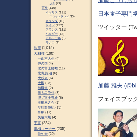
加藤こうじ店 
ソチ
(29)
西欧
(445)
日本電子専門学
イギリス
(211)
スコットランド
(15)
オランダ
(40)
ドイツ
(122)
ツイッター (Twit
フランス
(121)
ベルギー
(13)
ポルトガル
(5)
モナコ
(2)
地震
(1,015)
大相撲
(100)
一山本大生
(4)
仲の国
(4)
北の富士勝昭
(11)
北青鵬 治
(6)
大砂嵐
(6)
大鵬
(28)
加藤 雅夫 (@bihor
御嶽海
(2)
旭大星託也
(3)
照ノ富士春雄
(6)
フェイスブック (
王鵬幸之介
(2)
琴紺野優紀
(13)
白鵬
(17)
矢後太規
(4)
宇宙
(234)
川柳コーナー
(235)
俳句会
(20)