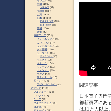
モンゴル
(65)
中国
(819)
人民中国
(97)
北朝鮮
(106)
台湾
(333)
日本
(3,968)
日中文化交流
(105)
日本の皇室
(88)
韓国
(250)
香港
(83)
東南アジア
(351)
インドネシア
(119)
カンボジア
(63)
シンガポール
(104)
タイ王国
(140)
フィリピン
(41)
モンテンルパ
(3)
ブルネイ
(14)
ベトナム
(104)
マレーシア
(71)
ミャンマー
(49)
ラオス
(43)
東ティモール
(13)
西アジア
(34)
関連記事
アゼルバイジャン
(4)
アフリカ
(199)
アルジェリア
(14)
日本電子専門
エジプト
(23)
ケニア
(10)
都新宿区にある
ブルキナファソ
(11)
ヨルダン
(9)
は11万人以上、
南スーダン
(19)