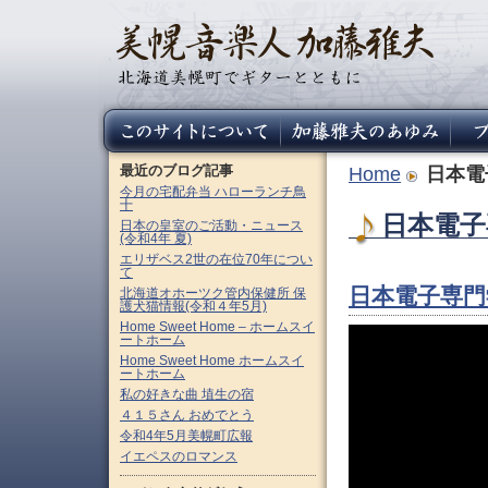
最近のブログ記事
Home
日本電
今月の宅配弁当 ハローランチ鳥
十
日本電子
日本の皇室のご活動・ニュース
(令和4年 夏)
エリザベス2世の在位70年につい
て
日本電子専門
北海道オホーツク管内保健所 保
護犬猫情報(令和４年5月)
Home Sweet Home – ホームスイ
ートホーム
Home Sweet Home ホームスイ
ートホーム
私の好きな曲 埴生の宿
４１５さん おめでとう
令和4年5月美幌町広報
イエペスのロマンス