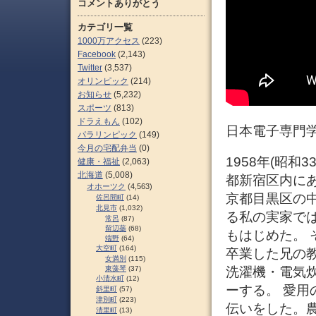
コメントありがとう
カテゴリ一覧
1000万アクセス
(223)
Facebook
(2,143)
Twitter
(3,537)
オリンピック
(214)
お知らせ
(5,232)
スポーツ
(813)
ドラえもん
(102)
日本電子専門学
パラリンピック
(149)
今月の宅配弁当
(0)
1958年(昭和
健康・福祉
(2,063)
北海道
(5,008)
都新宿区内に
オホーツク
(4,563)
京都目黒区の
佐呂間町
(14)
北見市
(1,032)
る私の実家では
常呂
(87)
留辺蘂
(68)
もはじめた。 
端野
(64)
大空町
(164)
卒業した兄の
女満別
(115)
東藻琴
(37)
洗濯機・電気
小清水町
(12)
ーする。 愛用
斜里町
(57)
津別町
(223)
伝いをした。
清里町
(13)