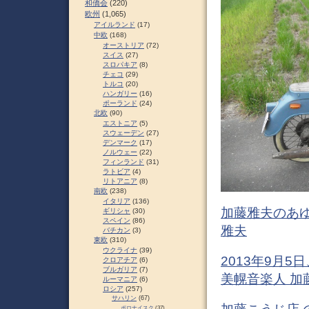
和僑会
(220)
欧州
(1,065)
アイルランド
(17)
中欧
(168)
オーストリア
(72)
スイス
(27)
スロパキア
(8)
チェコ
(29)
トルコ
(20)
ハンガリー
(16)
ポーランド
(24)
北欧
(90)
エストニア
(5)
スウェーデン
(27)
デンマーク
(17)
ノルウェー
(22)
フィンランド
(31)
ラトビア
(4)
リトアニア
(8)
南欧
(238)
イタリア
(136)
加藤雅夫のあゆみ
ギリシャ
(30)
スペイン
(86)
雅夫
バチカン
(3)
東欧
(310)
ウクライナ
(39)
2013年9月
クロアチア
(6)
ブルガリア
(7)
美幌音楽人 加
ルーマニア
(6)
ロシア
(257)
サハリン
(67)
ポロナイスク
(37)