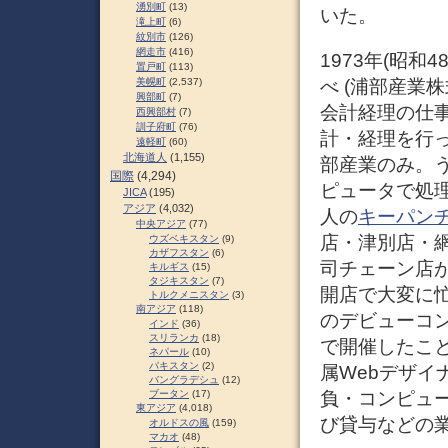
湧別町
(13)
いた。
滝上町
(6)
紋別市
(126)
網走市
(416)
1973年(昭和
置戸町
(113)
べ (浦部産業
美幌町
(2,537)
興部町
(7)
会計経理の仕
西興部村
(7)
訓子府町
(76)
計・経理を行
遠軽町
(60)
北海道人
(1,155)
部産業のみ。
国際
(4,294)
ピュータで処
JICA
(195)
アジア
(4,032)
人の
キーパン
中央アジア
(77)
店・津別店・
ウズベキスタン
(9)
カザフスタン
(6)
司チェーン店
キルギス
(15)
タジキスタン
(7)
開店で大変に
トルクメニスタン
(3)
南アジア
(118)
のデビューコ
インド
(36)
スリランカ
(18)
で開催したこ
ネパール
(10)
パキスタン
(2)
属Webデザ
バングラデシュ
(12)
負・コンピュ
ブータン
(17)
東アジア
(4,018)
び貸与などの
オルドスの風
(159)
マカオ
(48)