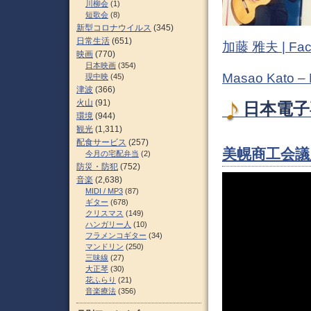
川柳会
(1)
短歌会
(8)
新型コロナウイルス
(345)
日常生活
(651)
加藤 雅夫 | Fac
映画
(770)
日本映画
(354)
Masao Kato –
現中映
(45)
津波
(366)
火山
(91)
日本電子
環境
(944)
観光
(1,311)
配食サービス
(257)
美幌商工会議所青
今月の宅配弁当
(2)
防災・防犯
(752)
音楽
(2,638)
MIDI / MP3
(87)
ギター
(678)
クリスマス
(149)
ハンガリー人
(10)
フラメンコギター
(34)
マンドリン
(250)
三味線
(27)
大正琴
(30)
花ふらり
(21)
音楽療法
(356)