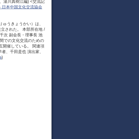
、湯川真樹江編) <交流記
– 日本中国文化交流協会
りゅうきょうかい）は、
設立された。 本部所在地 /
黑井千次 副会長・理事長 池
の間での文化交流のための
互開催している。 関連項
学者、千田是也 演出家、
a
)