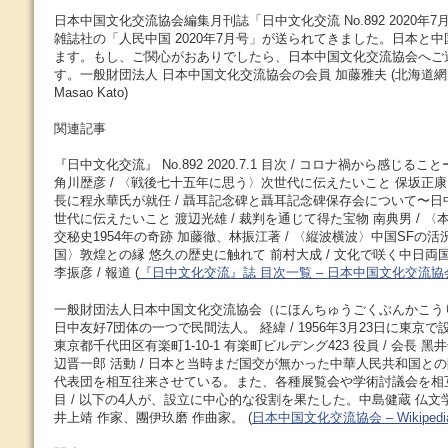
日本中国文化交流協会編集月刊誌「日中文化交流 No.892 2020年
雑誌社の「人民中国 2020年7月号」が送られてきました。日本と
ます。もし、ご関心がおありでしたら、日本中国文化交流協会へご
す。一般財団法人 日本中国文化交流協会の会員 加藤雅夫 (北海道
Masao Kato)
関連記事
『日中文化交流』 No.892 2020.7.1 目次 / コロナ禍から感じ
角川歴彦 / 〈戦後七十五年に思う〉次世代に伝えたいこと 保坂正康
長に程永華氏が就任 / 聶耳記念碑と聶耳記念碑保存会について〜
世代に伝えたいこと 渡辺光雄 / 裁判を通じて得た宝物 南典男 / 
交秘史1954年の奇跡 加藤徹、林振江著 / 〈縦波横波〉中国SFの活況
国〉敦煌との縁 悠久の歴史に触れて 前村大成 / 文化で咲く中日両
李振彦 / 報道 (
『日中文化交流』誌 目次一覧 – 日本中国文化交流
一般財団法人日本中国文化交流協会（にほんちゅうごくぶんかこう
日中友好7団体の一つで民間法人。 経緯 / 1956年3月23日に東京で
東京都千代田区有楽町1-10-1 有楽町ビルデング423 役員 / 会長 
辺晋一郎 活動 / 日本と当時まだ国交が無かった中華人民共和国と
代表団を相互往来させている。また、各種展覧会や学術討議会を相
目 / 以下の4人が、設立に中心的な役割を果たした。中島健蔵 仏文
井上靖 作家、團伊玖磨 作曲家。 (
日本中国文化交流協会 – Wikipedi