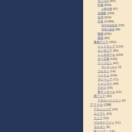
モンゴル
(65)
中国
(819)
人民中国
(97)
北朝鮮
(106)
台湾
(333)
日本
(3,968)
日中文化交流
(105)
日本の皇室
(88)
韓国
(250)
香港
(83)
東南アジア
(351)
インドネシア
(119)
カンボジア
(63)
シンガポール
(104)
タイ王国
(140)
フィリピン
(41)
モンテンルパ
(3)
ブルネイ
(14)
ベトナム
(104)
マレーシア
(71)
ミャンマー
(49)
ラオス
(43)
東ティモール
(13)
西アジア
(34)
アゼルバイジャン
(4)
アフリカ
(199)
アルジェリア
(14)
エジプト
(23)
ケニア
(10)
ブルキナファソ
(11)
ヨルダン
(9)
南スーダン
(19)