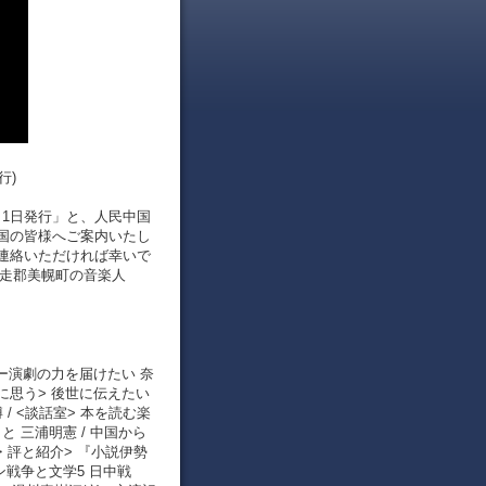
行)
8月1日発行」と、人民中国
中国の皆様へご案内いたし
連絡いただければ幸いで
網走郡美幌町の音楽人
迎えてー演劇の力を届けたい 奈
年に思う> 後世に伝えたい
/ <談話室> 本を読む楽
と 三浦明憲 / 中国から
・評と紹介> 『小説伊勢
ョン戦争と文学5 日中戦