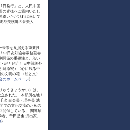
7月1日発行」と、人民中国
中国の皆様へご案内いたし
連絡いただければ幸いで
網走郡美幌町の音楽人
ることー未来を見据える重要性
 / 中日友好協会常務副会
日中関係の重要性と、若い
〈本・評と紹介〉日中戦後外
 郷原宏 / 〈心に残る中
国の文明の花 〈絵と文〉
協会のホームページ
)
りゅうきょうかい）は、
設立された。 本部所在地 /
黑井千次 副会長・理事長 池
の間での文化交流のための
互開催している。 関連項
学者、千田是也 演出家、
a
)