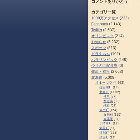
コメントありがとう
カテゴリ一覧
1000万アクセス
(223)
Facebook
(2,143)
Twitter
(3,537)
オリンピック
(214)
お知らせ
(5,232)
スポーツ
(813)
ドラえもん
(102)
パラリンピック
(149)
今月の宅配弁当
(0)
健康・福祉
(2,063)
北海道
(5,008)
オホーツク
(4,563)
佐呂間町
(14)
北見市
(1,032)
常呂
(87)
留辺蘂
(68)
端野
(64)
大空町
(164)
女満別
(115)
東藻琴
(37)
小清水町
(12)
斜里町
(57)
津別町
(223)
清里町
(13)