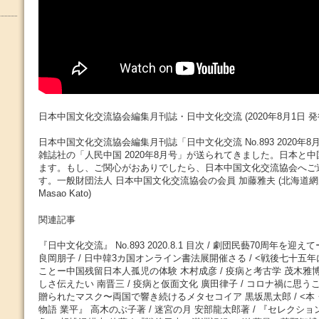
日本中国文化交流協会編集月刊誌・日中文化交流 (2020年8月1日 発
日本中国文化交流協会編集月刊誌「日中文化交流 No.893 2020年
雑誌社の「人民中国 2020年8月号」が送られてきました。日本と
ます。もし、ご関心がおありでしたら、日本中国文化交流協会へご
す。一般財団法人 日本中国文化交流協会の会員 加藤雅夫 (北海道
Masao Kato)
関連記事
『日中文化交流』 No.893 2020.8.1 目次 / 劇団民藝70周年を
良岡朋子 / 日中韓3カ国オンライン書法展開催さる / <戦後七十五
ことー中国残留日本人孤児の体験 木村成彦 / 疫病と考古学 茂木雅博 
しさ伝えたい 南晋三 / 疫病と仮面文化 廣田律子 / コロナ禍に思うこ
贈られたマスク〜両国で響き続けるメタセコイア 黒坂黒太郎 / <本
物語 業平』 高木のぶ子著 / 迷宮の月 安部龍太郎著 / 『セレクシ