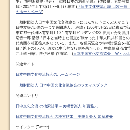
争』 胡桃沢耕史 他著 / 『戦後日本の満洲記録』 (佐藤量、菅野智博
録> 2017年上半期(1月〜6月) / 報道 (
『日中文化交流』誌 目次一覧 
のホームページ
)
一般財団法人日本中国文化交流協会（にほんちゅうごくぶんかこう
日中友好7団体の一つで民間法人。 経緯 / 1956年3月23日に東京で
東京都千代田区有楽町1-10-1 有楽町ビルデング423 役員 / 会長 
辺晋一郎 活動 / 日本と当時まだ国交が無かった中華人民共和国と
代表団を相互往来させている。また、各種展覧会や学術討議会を相
目 / 以下の4人が、設立に中心的な役割を果たした。中島健蔵 仏文
井上靖 作家、團伊玖磨 作曲家。 (
日本中国文化交流協会 – Wikipedi
関連サイト
日本中国文化交流協会のホームページ
一般財団法人 日本中国文化交流協会のフエィスブック
関連エントリ
日中文化交流 の検索結果 – 美幌音楽人 加藤雅夫
日本中国文化交流協会 の検索結果 – 美幌音楽人 加藤雅夫
ツイッター (Twitter)