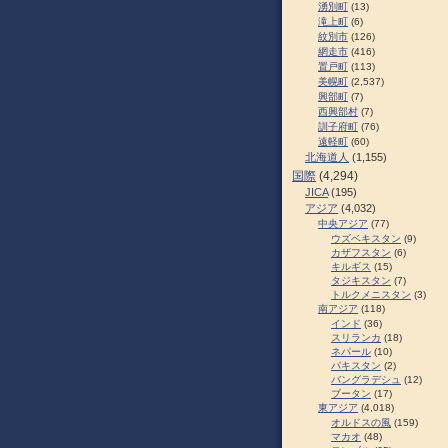
湧別町
(13)
滝上町
(6)
紋別市
(126)
網走市
(416)
置戸町
(113)
美幌町
(2,537)
興部町
(7)
西興部村
(7)
訓子府町
(76)
遠軽町
(60)
北海道人
(1,155)
国際
(4,294)
JICA
(195)
アジア
(4,032)
中央アジア
(77)
ウズベキスタン
(9)
カザフスタン
(6)
キルギス
(15)
タジキスタン
(7)
トルクメニスタン
(3)
南アジア
(118)
インド
(36)
スリランカ
(18)
ネパール
(10)
パキスタン
(2)
バングラデシュ
(12)
ブータン
(17)
東アジア
(4,018)
オルドスの風
(159)
マカオ
(48)