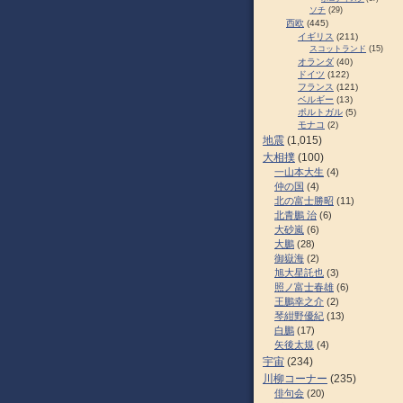
ソチ
(29)
西欧
(445)
イギリス
(211)
スコットランド
(15)
オランダ
(40)
ドイツ
(122)
フランス
(121)
ベルギー
(13)
ポルトガル
(5)
モナコ
(2)
地震
(1,015)
大相撲
(100)
一山本大生
(4)
仲の国
(4)
北の富士勝昭
(11)
北青鵬 治
(6)
大砂嵐
(6)
大鵬
(28)
御嶽海
(2)
旭大星託也
(3)
照ノ富士春雄
(6)
王鵬幸之介
(2)
琴紺野優紀
(13)
白鵬
(17)
矢後太規
(4)
宇宙
(234)
川柳コーナー
(235)
俳句会
(20)