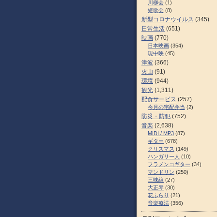
川柳会
(1)
短歌会
(8)
新型コロナウイルス
(345)
日常生活
(651)
映画
(770)
日本映画
(354)
現中映
(45)
津波
(366)
火山
(91)
環境
(944)
観光
(1,311)
配食サービス
(257)
今月の宅配弁当
(2)
防災・防犯
(752)
音楽
(2,638)
MIDI / MP3
(87)
ギター
(678)
クリスマス
(149)
ハンガリー人
(10)
フラメンコギター
(34)
マンドリン
(250)
三味線
(27)
大正琴
(30)
花ふらり
(21)
音楽療法
(356)