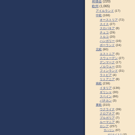
和僑会
(220)
欧州
(1,065)
アイルランド
(17)
中欧
(168)
オーストリア
(72)
スイス
(27)
スロパキア
(8)
チェコ
(29)
トルコ
(20)
ハンガリー
(16)
ポーランド
(24)
北欧
(90)
エストニア
(5)
スウェーデン
(27)
デンマーク
(17)
ノルウェー
(22)
フィンランド
(31)
ラトビア
(4)
リトアニア
(8)
南欧
(238)
イタリア
(136)
ギリシャ
(30)
スペイン
(86)
バチカン
(3)
東欧
(310)
ウクライナ
(39)
クロアチア
(6)
ブルガリア
(7)
ルーマニア
(6)
ロシア
(257)
サハリン
(67)
ポロナイスク
(37)