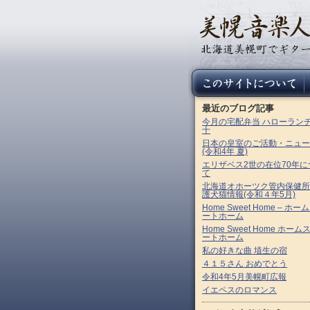
最近のブログ記事
今月の宅配弁当 ハローラン
十
日本の皇室のご活動・ニュー
(令和4年 夏)
エリザベス2世の在位70年に
て
北海道オホーツク管内保健所
護犬猫情報(令和４年5月)
Home Sweet Home – ホー
ートホーム
Home Sweet Home ホーム
ートホーム
私の好きな曲 埴生の宿
４１５さん おめでとう
令和4年5月美幌町広報
イエペスのロマンス