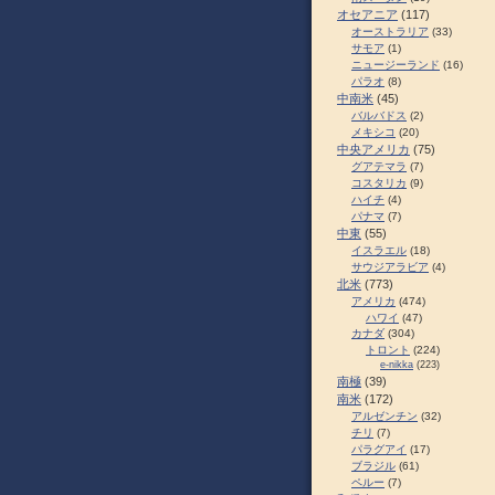
オセアニア
(117)
オーストラリア
(33)
サモア
(1)
ニュージーランド
(16)
パラオ
(8)
中南米
(45)
バルバドス
(2)
メキシコ
(20)
中央アメリカ
(75)
グアテマラ
(7)
コスタリカ
(9)
ハイチ
(4)
パナマ
(7)
中東
(55)
イスラエル
(18)
サウジアラビア
(4)
北米
(773)
アメリカ
(474)
ハワイ
(47)
カナダ
(304)
トロント
(224)
e-nikka
(223)
南極
(39)
南米
(172)
アルゼンチン
(32)
チリ
(7)
パラグアイ
(17)
ブラジル
(61)
ペルー
(7)