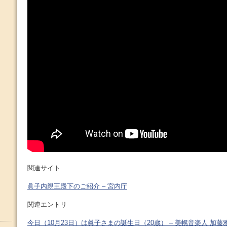
関連サイト
眞子内親王殿下のご紹介 – 宮内庁
関連エントリ
今日（10月23日）は眞子さまの誕生日（20歳） – 美幌音楽人 加藤