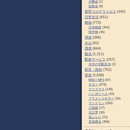
川柳会
(1)
短歌会
(8)
新型コロナウイルス
(345)
日常生活
(651)
映画
(770)
日本映画
(354)
現中映
(45)
津波
(366)
火山
(91)
環境
(944)
観光
(1,311)
配食サービス
(257)
今月の宅配弁当
(2)
防災・防犯
(752)
音楽
(2,638)
MIDI / MP3
(87)
ギター
(678)
クリスマス
(149)
ハンガリー人
(10)
フラメンコギター
(34)
マンドリン
(250)
三味線
(27)
大正琴
(30)
花ふらり
(21)
音楽療法
(356)