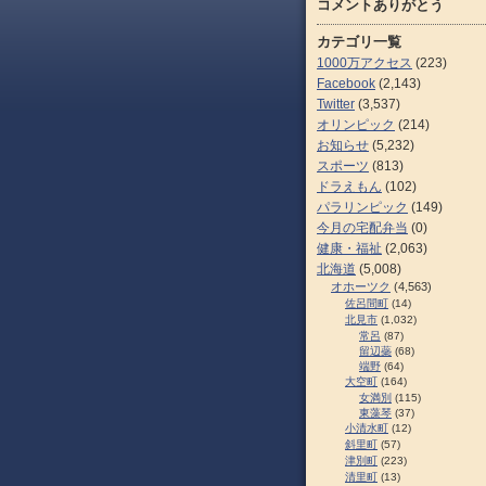
コメントありがとう
カテゴリ一覧
1000万アクセス
(223)
Facebook
(2,143)
Twitter
(3,537)
オリンピック
(214)
お知らせ
(5,232)
スポーツ
(813)
ドラえもん
(102)
パラリンピック
(149)
今月の宅配弁当
(0)
健康・福祉
(2,063)
北海道
(5,008)
オホーツク
(4,563)
佐呂間町
(14)
北見市
(1,032)
常呂
(87)
留辺蘂
(68)
端野
(64)
大空町
(164)
女満別
(115)
東藻琴
(37)
小清水町
(12)
斜里町
(57)
津別町
(223)
清里町
(13)