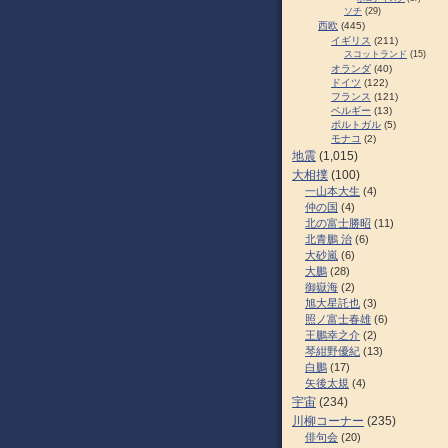
ソチ
(29)
西欧
(445)
イギリス
(211)
スコットランド
(15)
オランダ
(40)
ドイツ
(122)
フランス
(121)
ベルギー
(13)
ポルトガル
(5)
モナコ
(2)
地震
(1,015)
大相撲
(100)
一山本大生
(4)
仲の国
(4)
北の富士勝昭
(11)
北青鵬 治
(6)
大砂嵐
(6)
大鵬
(28)
御嶽海
(2)
旭大星託也
(3)
照ノ富士春雄
(6)
王鵬幸之介
(2)
琴紺野優紀
(13)
白鵬
(17)
矢後太規
(4)
宇宙
(234)
川柳コーナー
(235)
俳句会
(20)