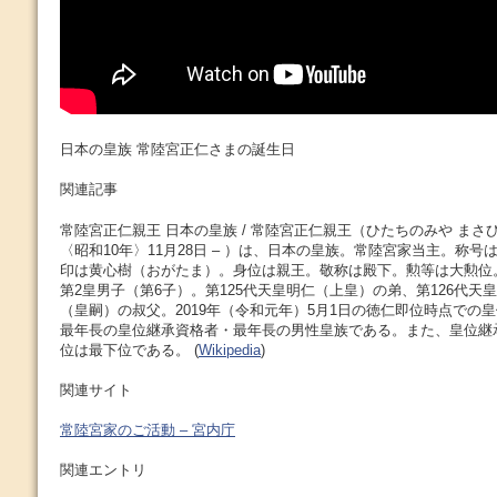
日本の皇族 常陸宮正仁さまの誕生日
関連記事
常陸宮正仁親王 日本の皇族 / 常陸宮正仁親王（ひたちのみや まさひ
〈昭和10年〉11月28日 – ）は、日本の皇族。常陸宮家当主。称
印は黄心樹（おがたま）。身位は親王。敬称は殿下。勲等は大勲位
第2皇男子（第6子）。第125代天皇明仁（上皇）の弟、第126代天
（皇嗣）の叔父。2019年（令和元年）5月1日の徳仁即位時点での
最年長の皇位継承資格者・最年長の男性皇族である。また、皇位継
位は最下位である。 (
Wikipedia
)
関連サイト
常陸宮家のご活動 – 宮内庁
関連エントリ