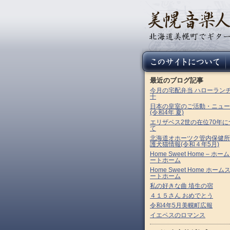
最近のブログ記事
今月の宅配弁当 ハローラン
十
日本の皇室のご活動・ニュー
(令和4年 夏)
エリザベス2世の在位70年に
て
北海道オホーツク管内保健所
護犬猫情報(令和４年5月)
Home Sweet Home – ホー
ートホーム
Home Sweet Home ホーム
ートホーム
私の好きな曲 埴生の宿
４１５さん おめでとう
令和4年5月美幌町広報
イエペスのロマンス