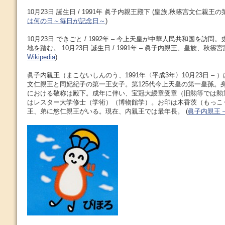
10月23日 誕生日 / 1991年 眞子内親王殿下 (皇族,秋篠宮文仁親王の第
は何の日～毎日が記念日～
)
10月23日 できごと / 1992年 – 今上天皇が中華人民共和国を訪
地を踏む。 10月23日 誕生日 / 1991年 – 眞子内親王、皇族、秋篠宮
Wikipedia
)
眞子内親王（まこないしんのう、1991年〈平成3年〉10月23日 –
文仁親王と同妃紀子の第一王女子。第125代今上天皇の第一皇孫。
における敬称は殿下。成年に伴い、宝冠大綬章受章（旧勲等では勲
はレスター大学修士（学術）（博物館学）。お印は木香茨（もっこ
王、弟に悠仁親王がいる。現在、内親王では最年長。 (
眞子内親王 – W