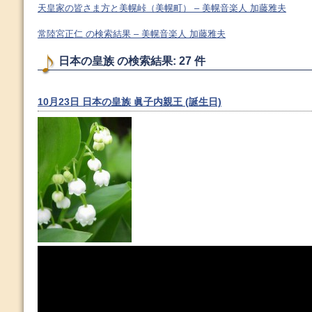
天皇家の皆さま方と美幌峠（美幌町） – 美幌音楽人 加藤雅夫
常陸宮正仁 の検索結果 – 美幌音楽人 加藤雅夫
日本の皇族 の検索結果: 27 件
10月23日 日本の皇族 眞子内親王 (誕生日)