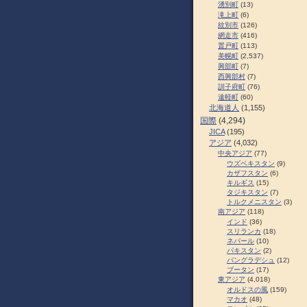
湧別町
(13)
滝上町
(6)
紋別市
(126)
網走市
(416)
置戸町
(113)
美幌町
(2,537)
興部町
(7)
西興部村
(7)
訓子府町
(76)
遠軽町
(60)
北海道人
(1,155)
国際
(4,294)
JICA
(195)
アジア
(4,032)
中央アジア
(77)
ウズベキスタン
(9)
カザフスタン
(6)
キルギス
(15)
タジキスタン
(7)
トルクメニスタン
(3)
南アジア
(118)
インド
(36)
スリランカ
(18)
ネパール
(10)
パキスタン
(2)
バングラデシュ
(12)
ブータン
(17)
東アジア
(4,018)
オルドスの風
(159)
マカオ
(48)