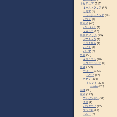
オセアニア
(117)
オーストラリア
(33)
サモア
(1)
ニュージーランド
(16)
パラオ
(8)
中南米
(45)
バルバドス
(2)
メキシコ
(20)
中央アメリカ
(75)
グアテマラ
(7)
コスタリカ
(9)
ハイチ
(4)
パナマ
(7)
中東
(55)
イスラエル
(18)
サウジアラビア
(4)
北米
(773)
アメリカ
(474)
ハワイ
(47)
カナダ
(304)
トロント
(224)
e-nikka
(223)
南極
(39)
南米
(172)
アルゼンチン
(32)
チリ
(7)
パラグアイ
(17)
ブラジル
(61)
ペルー
(7)