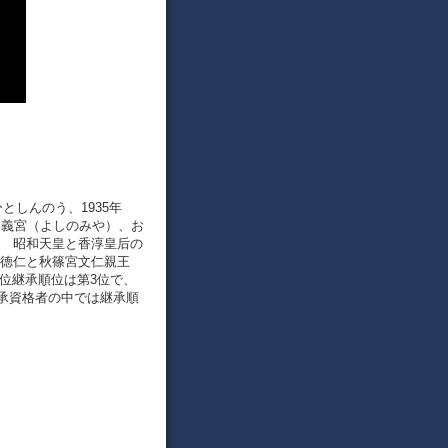
としんのう、1935年
号は義宮（よしのみや）、お
。 昭和天皇と香淳皇后の
皇徳仁と秋篠宮文仁親王
皇位継承順位は第3位で、
承資格者の中では継承順