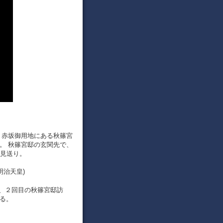
、赤坂御用地にある秋篠宮
た。 秋篠宮邸の玄関先で、
お見送り。
明治天皇)
、２回目の秋篠宮邸訪
する。