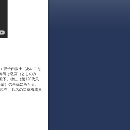
/ 愛子内親王（あいこな
。御称号は敬宮（としのみ
下。徳仁（第126代天
皇后）の皇孫にあたる。
）現在、18名の皇室構成員