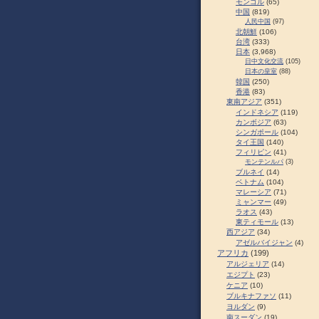
モンゴル
(65)
中国
(819)
人民中国
(97)
北朝鮮
(106)
台湾
(333)
日本
(3,968)
日中文化交流
(105)
日本の皇室
(88)
韓国
(250)
香港
(83)
東南アジア
(351)
インドネシア
(119)
カンボジア
(63)
シンガポール
(104)
タイ王国
(140)
フィリピン
(41)
モンテンルパ
(3)
ブルネイ
(14)
ベトナム
(104)
マレーシア
(71)
ミャンマー
(49)
ラオス
(43)
東ティモール
(13)
西アジア
(34)
アゼルバイジャン
(4)
アフリカ
(199)
アルジェリア
(14)
エジプト
(23)
ケニア
(10)
ブルキナファソ
(11)
ヨルダン
(9)
南スーダン
(19)