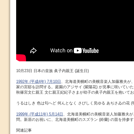
10月23日 日本の皇族 眞子内親王 (誕生日)
1992年 (平成4年) 7月10日
、北海道美幌町の美幌音楽人加藤雅夫が
家の宮邸を訪問する。庭園のアジサイ (紫陽花) が見事に咲いてい
秋篠宮文仁親王 文仁親王妃紀子さまが幼子の眞子内親王を抱いて
うるはしき 色は匂へど 何んとなく さびしく見ゆる あぢさゐの花 (
1999年 (平成11年) 5月14日
、北海道美幌町の美幌音楽人加藤雅夫が
問。新居のお祝いに、北海道美幌町のスズラン (鈴蘭) の苗を持参
関連記事