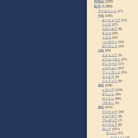
和僑会
(220)
欧州
(1,065)
アイルランド
(17)
中欧
(168)
オーストリア
(72)
スイス
(27)
スロパキア
(8)
チェコ
(29)
トルコ
(20)
ハンガリー
(16)
ポーランド
(24)
北欧
(90)
エストニア
(5)
スウェーデン
(27)
デンマーク
(17)
ノルウェー
(22)
フィンランド
(31)
ラトビア
(4)
リトアニア
(8)
南欧
(238)
イタリア
(136)
ギリシャ
(30)
スペイン
(86)
バチカン
(3)
東欧
(310)
ウクライナ
(39)
クロアチア
(6)
ブルガリア
(7)
ルーマニア
(6)
ロシア
(257)
サハリン
(67)
ポロナイスク
(37)