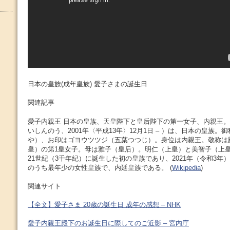
日本の皇族(成年皇族) 愛子さまの誕生日
関連記事
愛子内親王 日本の皇族、天皇陛下と皇后陛下の第一女子、内親王。 
いしんのう、2001年〈平成13年〉12月1日 – ）は、日本の皇族
や）、お印はゴヨウツツジ（五葉つつじ）。身位は内親王。敬称は殿
皇）の第1皇女子。母は雅子（皇后）。明仁（上皇）と美智子（上
21世紀（3千年紀）に誕生した初の皇族であり、2021年（令和3年
のうち最年少の女性皇族で、内廷皇族である。 (
Wikipedia
)
関連サイト
【全文】愛子さま 20歳の誕生日 成年の感想 – NHK
愛子内親王殿下のお誕生日に際してのご近影 – 宮内庁