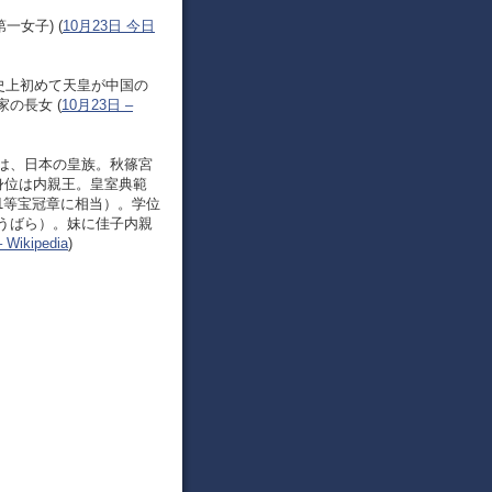
一女子) (
10月23日 今日
問。史上初めて天皇が中国の
家の長女 (
10月23日 –
 ）は、日本の皇族。秋篠宮
身位は内親王。皇室典範
1等宝冠章に相当）。学位
うばら）。妹に佳子内親
ikipedia
)