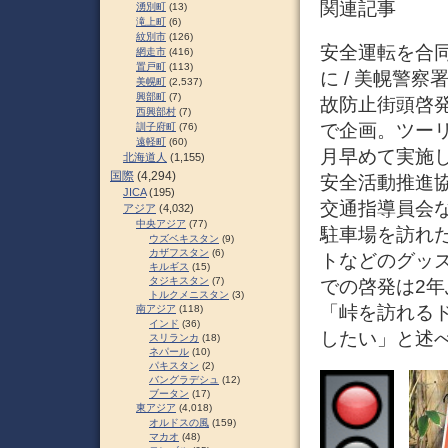
関連記事
湧別町
(13)
滝上町
(6)
紋別市
(126)
安全運転を合同
網走市
(416)
置戸町
(113)
に / 美幌警
美幌町
(2,537)
興部町
(7)
故防止街頭啓発
西興部村
(7)
で企画。ツー
訓子府町
(76)
遠軽町
(60)
月早めて実施
北海道人
(1,155)
国際
(4,294)
安全活動推進
JICA
(195)
交通指導員会
アジア
(4,032)
中央アジア
(77)
駐車場を訪れ
ウズベキスタン
(9)
カザフスタン
(6)
トなどのグッ
キルギス
(15)
タジキスタン
(7)
での啓発は2
トルクメニスタン
(3)
「峠を訪れる
南アジア
(118)
インド
(36)
したい」と述べた
スリランカ
(18)
ネパール
(10)
パキスタン
(2)
バングラデシュ
(12)
ブータン
(17)
東アジア
(4,018)
オルドスの風
(159)
マカオ
(48)