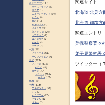
関連サイト
オセアニア
(117)
オーストラリア
(33)
サモア
(1)
北海道 北見方
ニュージーランド
(16)
パラオ
(8)
中南米
(45)
北海道 釧路方
バルバドス
(2)
メキシコ
(20)
中央アメリカ
(75)
関連エントリ
グアテマラ
(7)
コスタリカ
(9)
美幌警察署 の
ハイチ
(4)
パナマ
(7)
中東
(55)
弟子屈警察署 
イスラエル
(18)
サウジアラビア
(4)
北米
(773)
ツイッター（ Tw
アメリカ
(474)
ハワイ
(47)
カナダ
(304)
トロント
(224)
e-nikka
(223)
南極
(39)
南米
(172)
アルゼンチン
(32)
チリ
(7)
パラグアイ
(17)
ブラジル
(61)
ペルー
(7)