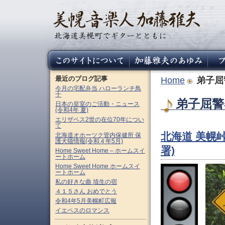
最近のブログ記事
Home
弟子屈
今月の宅配弁当 ハローランチ鳥
十
弟子屈警察
日本の皇室のご活動・ニュース
(令和4年 夏)
エリザベス2世の在位70年につい
て
北海道 美幌
北海道オホーツク管内保健所 保
護犬猫情報(令和４年5月)
署)
Home Sweet Home – ホームスイ
ートホーム
Home Sweet Home ホームスイ
ートホーム
私の好きな曲 埴生の宿
４１５さん おめでとう
令和4年5月美幌町広報
イエペスのロマンス