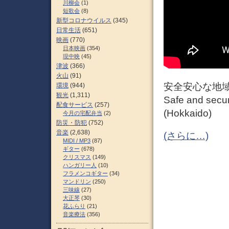
川柳会
(1)
短歌会
(8)
新型コロナウイルス
(345)
日常生活
(651)
映画
(770)
日本映画
(354)
現中映
(45)
津波
(366)
火山
(91)
安全安心な地域
環境
(944)
観光
(1,311)
Safe and secu
配食サービス
(257)
(Hokkaido)
今月の宅配弁当
(2)
防災・防犯
(752)
音楽
(2,638)
(さらに…)
MIDI / MP3
(87)
ギター
(678)
クリスマス
(149)
ハンガリー人
(10)
フラメンコギター
(34)
マンドリン
(250)
三味線
(27)
大正琴
(30)
花ふらり
(21)
音楽療法
(356)