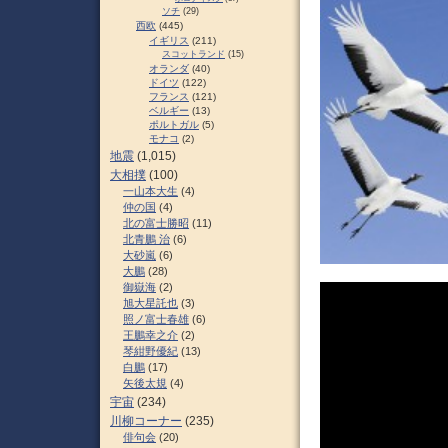
ソチ
(29)
西欧
(445)
イギリス
(211)
スコットランド
(15)
オランダ
(40)
ドイツ
(122)
フランス
(121)
ベルギー
(13)
ポルトガル
(5)
モナコ
(2)
地震
(1,015)
大相撲
(100)
一山本大生
(4)
仲の国
(4)
北の富士勝昭
(11)
北青鵬 治
(6)
大砂嵐
(6)
大鵬
(28)
御嶽海
(2)
旭大星託也
(3)
照ノ富士春雄
(6)
王鵬幸之介
(2)
琴紺野優紀
(13)
白鵬
(17)
矢後太規
(4)
宇宙
(234)
川柳コーナー
(235)
俳句会
(20)