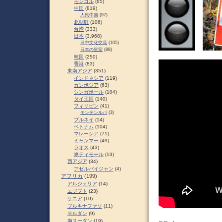
モンゴル
(65)
中国
(819)
人民中国
(97)
北朝鮮
(106)
台湾
(333)
日本
(3,968)
日中文化交流
(105)
日本の皇室
(88)
韓国
(250)
香港
(83)
東南アジア
(351)
インドネシア
(119)
カンボジア
(63)
シンガポール
(104)
タイ王国
(140)
フィリピン
(41)
モンテンルパ
(3)
ブルネイ
(14)
ベトナム
(104)
マレーシア
(71)
ミャンマー
(49)
ラオス
(43)
東ティモール
(13)
西アジア
(34)
アゼルバイジャン
(4)
アフリカ
(199)
アルジェリア
(14)
エジプト
(23)
ケニア
(10)
ブルキナファソ
(11)
ヨルダン
(9)
南スーダン
(19)