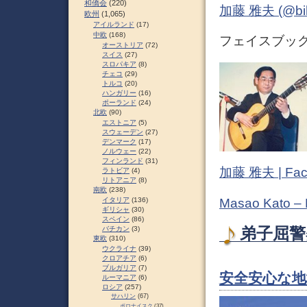
和僑会
(220)
加藤 雅夫 (@bihor
欧州
(1,065)
アイルランド
(17)
中欧
(168)
フェイスブック 
オーストリア
(72)
スイス
(27)
スロパキア
(8)
チェコ
(29)
トルコ
(20)
ハンガリー
(16)
ポーランド
(24)
北欧
(90)
エストニア
(5)
スウェーデン
(27)
デンマーク
(17)
ノルウェー
(22)
フィンランド
(31)
加藤 雅夫 | Fac
ラトビア
(4)
リトアニア
(8)
南欧
(238)
Masao Kato –
イタリア
(136)
ギリシャ
(30)
スペイン
(86)
弟子屈警察
バチカン
(3)
東欧
(310)
ウクライナ
(39)
クロアチア
(6)
ブルガリア
(7)
安全安心な地
ルーマニア
(6)
ロシア
(257)
サハリン
(67)
ポロナイスク
(37)