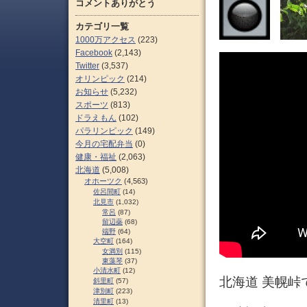
コメントありがとう
カテゴリ一覧
1000万アクセス
(223)
Facebook
(2,143)
Twitter
(3,537)
オリンピック
(214)
お知らせ
(5,232)
スポーツ
(813)
ドラえもん
(102)
パラリンピック
(149)
今月の宅配弁当
(0)
健康・福祉
(2,063)
北海道
(5,008)
オホーツク
(4,563)
佐呂間町
(14)
北見市
(1,032)
常呂
(87)
留辺蘂
(68)
端野
(64)
大空町
(164)
女満別
(115)
東藻琴
(37)
小清水町
(12)
北海道 美幌峠
斜里町
(57)
津別町
(223)
清里町
(13)