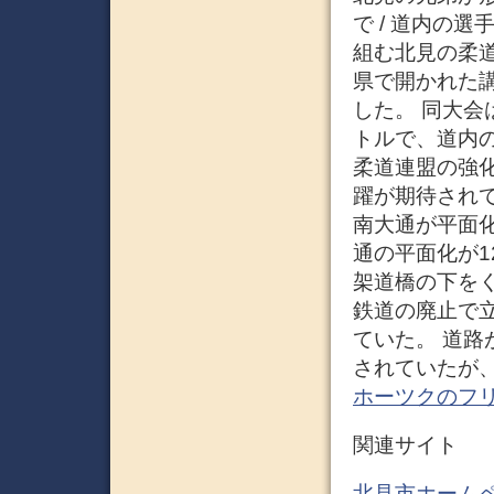
で / 道内の
組む北見の柔
県で開かれた
した。 同大
トルで、道内の
柔道連盟の強
躍が期待されて
南大通が平面化
通の平面化が1
架道橋の下を
鉄道の廃止で
ていた。 道
されていたが、
ホーツクのフ
関連サイト
北見市ホーム