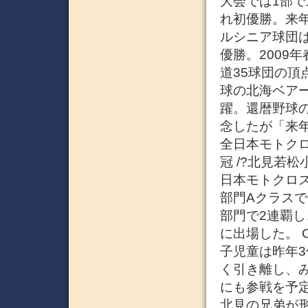
大会では1部
れ初優勝。来
ルシニア球団
優勝。2009
道35球団の頂
球の北海ベア
躍。還暦野球
念したが「来年
全日本モトクロス
冠 /?北見若
日本モトクロ
部門Aクラスで
部門で2連覇
に出場した。 
子児童は昨年
く引き離し、
にも参戦を予定
北見の兄弟が形