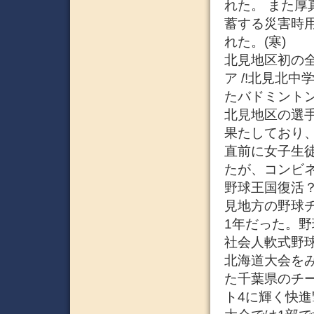
れた。 また
蓄する災害時用
れた。(寒)
北見地区初の全
ア /!北見北
たバドミント
北見地区の選手
果たしており
直前に女子生
たが、コンビネ
野球王国復活？
見地方の野球
1年だった。
社会人軟式野球
北海道大会を
た千葉県のチ
ト4に輝く快進