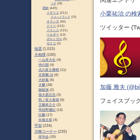
ソチ
(29)
西欧
(445)
小栗祐治 の検
イギリス
(211)
スコットランド
(15)
オランダ
(40)
ドイツ
(122)
ツイッター (Twit
フランス
(121)
ベルギー
(13)
ポルトガル
(5)
モナコ
(2)
地震
(1,015)
大相撲
(100)
一山本大生
(4)
仲の国
(4)
北の富士勝昭
(11)
北青鵬 治
(6)
大砂嵐
(6)
大鵬
(28)
加藤 雅夫 (@bihor
御嶽海
(2)
旭大星託也
(3)
フェイスブック (
照ノ富士春雄
(6)
王鵬幸之介
(2)
琴紺野優紀
(13)
白鵬
(17)
矢後太規
(4)
宇宙
(234)
川柳コーナー
(235)
俳句会
(20)