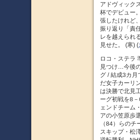
アドヴィック
杯でデビュー
張したけれど
振り返り「責
レを越えられ
見せた。 (寒) (
ロコ・ステラ 
見つけ…今後の
グ / 結成3
だ女子カーリ
は決勝で北見
ーグ初戦を8－
ェンドチーム
アの小笠原歩
（84）らの
スキップ・松澤
逆転勝利。NH