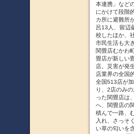
本連携」など
にかけて段階的
カ所に避難所が
呂13人、留辺
校したほか、
市民生活も大き
関畳店むかわ町
畳店が新しい畳
店。災害が発
店業界の全国
全国513店が
り、2店のみ
った関畳店は、
へ、関畳店の
積んで一路、
入れ、さっそ
い草の匂いを