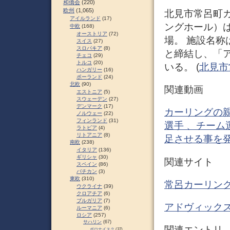
和僑会
(220)
欧州
(1,065)
北見市常呂町
アイルランド
(17)
ングホール）
中欧
(168)
オーストリア
(72)
場。 施設名
スイス
(27)
スロパキア
(8)
と締結し、「
チェコ
(29)
トルコ
(20)
いる。 (
北見市常
ハンガリー
(16)
ポーランド
(24)
北欧
(90)
関連動画
エストニア
(5)
スウェーデン
(27)
デンマーク
(17)
カーリングの
ノルウェー
(22)
フィンランド
(31)
選手 、チー
ラトビア
(4)
リトアニア
(8)
足させる事を発表 
南欧
(238)
イタリア
(136)
ギリシャ
(30)
関連サイト
スペイン
(86)
バチカン
(3)
東欧
(310)
常呂カーリング
ウクライナ
(39)
クロアチア
(6)
ブルガリア
(7)
アドヴィックス
ルーマニア
(6)
ロシア
(257)
サハリン
(67)
関連エントリ
ポロナイスク
(37)