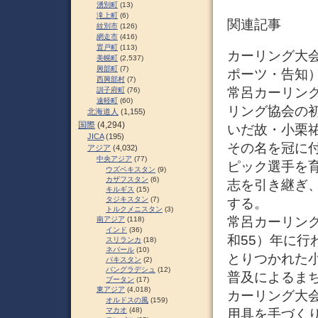
湧別町
(13)
滝上町
(6)
関連記事
紋別市
(126)
網走市
(416)
置戸町
(113)
カーリング大会オ
美幌町
(2,537)
興部町
(7)
ポーツ・告知
西興部村
(7)
常呂カーリング
訓子府町
(76)
遠軽町
(60)
リング協会の
北海道人
(1,155)
国際
(4,294)
いだ故・小栗
JICA
(195)
その名を冠に
アジア
(4,032)
中央アジア
(77)
ピック選手を育
ウズベキスタン
(9)
カザフスタン
(6)
志を引き継ぎ
キルギス
(15)
タジキスタン
(7)
する。
トルクメニスタン
(3)
常呂カーリング
南アジア
(118)
インド
(36)
和55）年に
スリランカ
(18)
ネパール
(10)
とりつかれた
パキスタン
(2)
バングラデシュ
(12)
普及によるまち
ブータン
(17)
東アジア
(4,018)
カーリング大
オルドスの風
(159)
マカオ
(48)
用具を手づくり