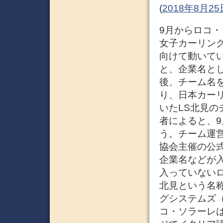
(
2018年8月
9月からロコ・
女子カーリン
向けて動いて
と、企業名と
後、チーム名
り、日本カー
いたLS北見
者によると、
う。チーム運
協会主催の公
企業名などが
入っていない
北見という名
グシステムズ
コ・ソラーレ