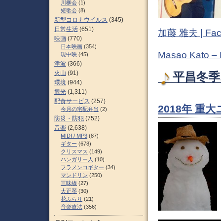
川柳会
(1)
短歌会
(8)
新型コロナウイルス
(345)
日常生活
(651)
加藤 雅夫 | Fac
映画
(770)
日本映画
(354)
Masao Kato –
現中映
(45)
津波
(366)
火山
(91)
平昌冬季
環境
(944)
観光
(1,311)
配食サービス
(257)
2018年 重
今月の宅配弁当
(2)
防災・防犯
(752)
音楽
(2,638)
MIDI / MP3
(87)
ギター
(678)
クリスマス
(149)
ハンガリー人
(10)
フラメンコギター
(34)
マンドリン
(250)
三味線
(27)
大正琴
(30)
花ふらり
(21)
音楽療法
(356)