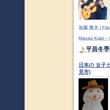
加藤 雅夫 | Fac
Masao Kato –
平昌冬季
日本の 女子
見市)