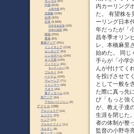
モンゴル
(65)
内カーリング
中国
(819)
人民中国
(97)
た。 有望株
北朝鮮
(106)
台湾
(333)
ーリング日本
日本
(3,968)
日中文化交流
(105)
年だったが「
日本の皇室
(88)
韓国
(250)
昌冬季オリン
香港
(83)
東南アジア
(351)
レ、本橋麻里
インドネシア
(119)
始めた。 同
カンボジア
(63)
シンガポール
(104)
手らが「小学
タイ王国
(140)
フィリピン
(41)
んが付けてく
モンテンルパ
(3)
ブルネイ
(14)
を投げさせて
ベトナム
(104)
マレーシア
(71)
として一般を
ミャンマー
(49)
ラオス
(43)
た際に真っ先
東ティモール
(13)
西アジア
(34)
び「もっと強
アゼルバイジャン
(4)
が、教え子達の
アフリカ
(199)
アルジェリア
(14)
生涯を閉じた
エジプト
(23)
ケニア
(10)
者の体制が整
ブルキナファソ
(11)
ヨルダン
(9)
監督の小野寺
南スーダン
(19)