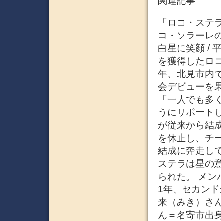
関連記事
「ロコ・ステラ
コ・ソラーレの
白星に笑顔 /
を獲得したロ
年、北見市内
会デビューを
「一人でも多
うにサポート
が従来から結
を休止し、チ
結成に奔走し
ステラは星の
られた。 メ
1年、セカン
来（みき）さ
ん＝名寄市出身