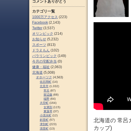
コメントありがとう
カテゴリ一覧
1000万アクセス
(223)
Facebook
(2,143)
Twitter
(3,537)
オリンピック
(214)
お知らせ
(5,232)
スポーツ
(813)
ドラえもん
(102)
パラリンピック
(149)
今月の宅配弁当
(0)
健康・福祉
(2,063)
北海道
(5,008)
オホーツク
(4,563)
佐呂間町
(14)
北見市
(1,032)
常呂
(87)
留辺蘂
(68)
端野
(64)
大空町
(164)
女満別
(115)
東藻琴
(37)
小清水町
(12)
北海道の 常呂
斜里町
(57)
津別町
(223)
カップ)
清里町
(13)