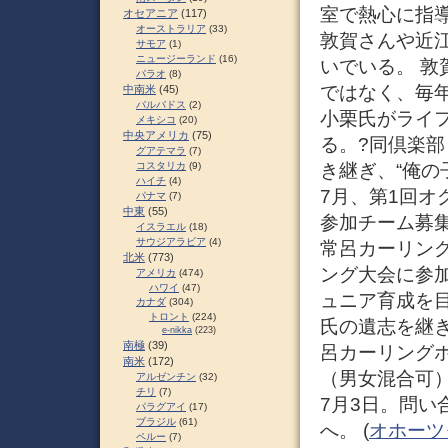
室で熱心に指
オセアニア
(117)
オーストラリア
(33)
敦賀さんや近
サモア
(1)
ニュージーランド
(16)
いでいる。 
パラオ
(8)
ではなく、毎
中南米
(45)
バルバドス
(2)
小栗氏がライ
メキシコ
(20)
中央アメリカ
(75)
る。?同倶楽
グアテマラ
(7)
き継ぎ、“俺の
コスタリカ
(9)
ハイチ
(4)
7月、第1回オ
パナマ
(7)
中東
(55)
参加チーム募
イスラエル
(18)
サウジアラビア
(4)
常呂カーリン
北米
(773)
ング大会に参
アメリカ
(474)
ハワイ
(47)
ュニア育成を
カナダ
(304)
トロント
(224)
氏の遺志を継ぎ
e-nikka
(223)
南極
(39)
呂カーリングホ
南米
(172)
（男女混合可）
アルゼンチン
(32)
チリ
(7)
7月3日。問い
パラグアイ
(17)
ブラジル
(61)
へ。 (
オホーツ
ペルー
(7)