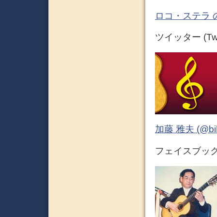
ロコ・ステラ 
ツイッター (Twit
加藤 雅夫 (@bihor
フェイスブック (