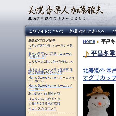
最近のブログ記事
Home
平昌冬
今月の宅配弁当 ハローランチ鳥
十
平昌冬季
日本の皇室のご活動・ニュース
(令和4年 夏)
エリザベス2世の在位70年につい
て
北海道の 常
北海道オホーツク管内保健所 保
護犬猫情報(令和４年5月)
オグリカップ
Home Sweet Home – ホームスイ
ートホーム
Home Sweet Home ホームスイ
ートホーム
私の好きな曲 埴生の宿
４１５さん おめでとう
令和4年5月美幌町広報
イエペスのロマンス