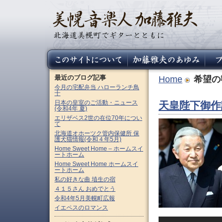
最近のブログ記事
Home
希望の
今月の宅配弁当 ハローランチ鳥
十
日本の皇室のご活動・ニュース
天皇陛下御作
(令和4年 夏)
エリザベス2世の在位70年につい
て
北海道オホーツク管内保健所 保
護犬猫情報(令和４年5月)
Home Sweet Home – ホームスイ
ートホーム
Home Sweet Home ホームスイ
ートホーム
私の好きな曲 埴生の宿
４１５さん おめでとう
令和4年5月美幌町広報
イエペスのロマンス