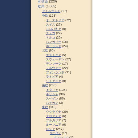
和僑会
(220)
欧州
(1,065)
アイルランド
(17)
中欧
(168)
オーストリア
(72)
スイス
(27)
スロパキア
(8)
チェコ
(29)
トルコ
(20)
ハンガリー
(16)
ポーランド
(24)
北欧
(90)
エストニア
(5)
スウェーデン
(27)
デンマーク
(17)
ノルウェー
(22)
フィンランド
(31)
ラトビア
(4)
リトアニア
(8)
南欧
(238)
イタリア
(136)
ギリシャ
(30)
スペイン
(86)
バチカン
(3)
東欧
(310)
ウクライナ
(39)
クロアチア
(6)
ブルガリア
(7)
ルーマニア
(6)
ロシア
(257)
サハリン
(67)
ポロナイスク
(37)