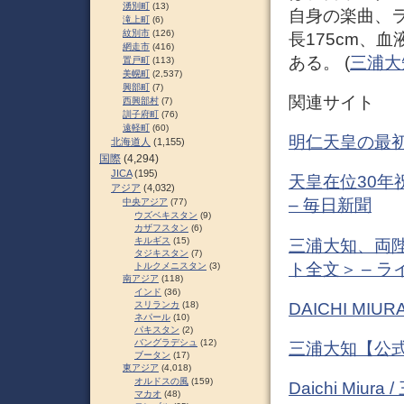
湧別町
(13)
自身の楽曲、
滝上町
(6)
紋別市
(126)
長175cm、
網走市
(416)
ある。 (
三浦大知 
置戸町
(113)
美幌町
(2,537)
興部町
(7)
関連サイト
西興部村
(7)
訓子府町
(76)
遠軽町
(60)
明仁天皇の最初の
北海道人
(1,155)
国際
(4,294)
JICA
(195)
天皇在位30年
アジア
(4,032)
– 毎日新聞
中央アジア
(77)
ウズベキスタン
(9)
カザフスタン
(6)
キルギス
(15)
三浦大知、両
タジキスタン
(7)
ト全文＞ – 
トルクメニスタン
(3)
南アジア
(118)
インド
(36)
DAICHI MIUR
スリランカ
(18)
ネパール
(10)
パキスタン
(2)
バングラデシュ
(12)
三浦大知【公式アカウ
ブータン
(17)
東アジア
(4,018)
オルドスの風
(159)
Daichi Miura
マカオ
(48)