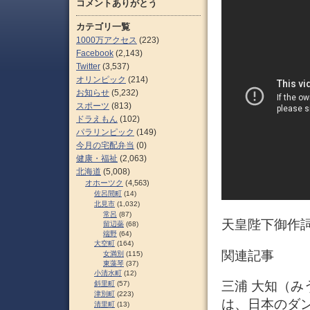
コメントありがとう
カテゴリ一覧
1000万アクセス
(223)
Facebook
(2,143)
Twitter
(3,537)
オリンピック
(214)
お知らせ
(5,232)
スポーツ
(813)
ドラえもん
(102)
パラリンピック
(149)
今月の宅配弁当
(0)
健康・福祉
(2,063)
北海道
(5,008)
オホーツク
(4,563)
佐呂間町
(14)
北見市
(1,032)
常呂
(87)
天皇陛下御作詞
留辺蘂
(68)
端野
(64)
大空町
(164)
関連記事
女満別
(115)
東藻琴
(37)
小清水町
(12)
三浦 大知（みうら 
斜里町
(57)
津別町
(223)
は、日本のダ
清里町
(13)