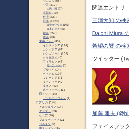
モンゴル
(65)
中国
(819)
関連エントリ
人民中国
(97)
北朝鮮
(106)
台湾
(333)
三浦大知 の検
日本
(3,968)
日中文化交流
(105)
日本の皇室
(88)
Daichi Mi
韓国
(250)
香港
(83)
東南アジア
(351)
希望の響 の検
インドネシア
(119)
カンボジア
(63)
シンガポール
(104)
ツイッター (Twit
タイ王国
(140)
フィリピン
(41)
モンテンルパ
(3)
ブルネイ
(14)
ベトナム
(104)
マレーシア
(71)
ミャンマー
(49)
ラオス
(43)
東ティモール
(13)
西アジア
(34)
アゼルバイジャン
(4)
アフリカ
(199)
アルジェリア
(14)
エジプト
(23)
加藤 雅夫 (@bihor
ケニア
(10)
ブルキナファソ
(11)
ヨルダン
(9)
フェイスブック (
南スーダン
(19)