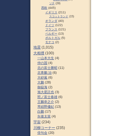
ソチ
(29)
西欧
(445)
イギリス
(211)
スコットランド
(15)
オランダ
(40)
ドイツ
(122)
フランス
(121)
ベルギー
(13)
ポルトガル
(5)
モナコ
(2)
地震
(1,015)
大相撲
(100)
一山本大生
(4)
仲の国
(4)
北の富士勝昭
(11)
北青鵬 治
(6)
大砂嵐
(6)
大鵬
(28)
御嶽海
(2)
旭大星託也
(3)
照ノ富士春雄
(6)
王鵬幸之介
(2)
琴紺野優紀
(13)
白鵬
(17)
矢後太規
(4)
宇宙
(234)
川柳コーナー
(235)
俳句会
(20)