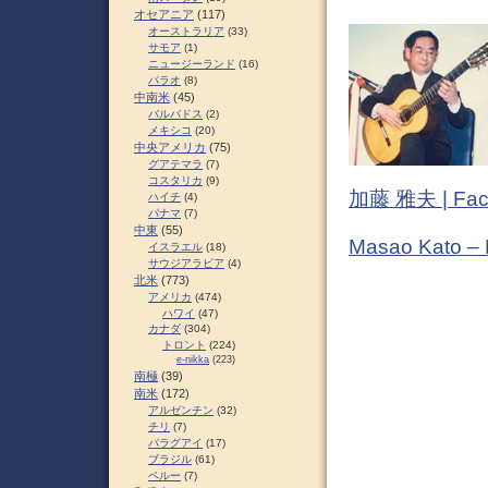
オセアニア
(117)
オーストラリア
(33)
サモア
(1)
ニュージーランド
(16)
パラオ
(8)
中南米
(45)
バルバドス
(2)
メキシコ
(20)
中央アメリカ
(75)
グアテマラ
(7)
コスタリカ
(9)
加藤 雅夫 | Fac
ハイチ
(4)
パナマ
(7)
中東
(55)
Masao Kato –
イスラエル
(18)
サウジアラビア
(4)
北米
(773)
アメリカ
(474)
ハワイ
(47)
カナダ
(304)
トロント
(224)
e-nikka
(223)
南極
(39)
南米
(172)
アルゼンチン
(32)
チリ
(7)
パラグアイ
(17)
ブラジル
(61)
ペルー
(7)