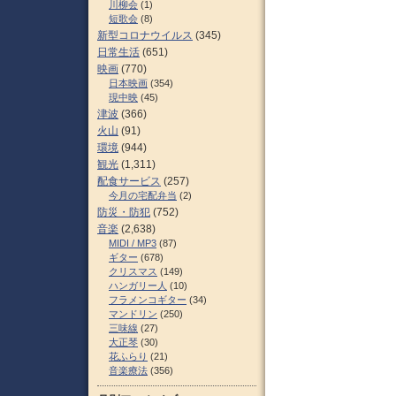
川柳会
(1)
短歌会
(8)
新型コロナウイルス
(345)
日常生活
(651)
映画
(770)
日本映画
(354)
現中映
(45)
津波
(366)
火山
(91)
環境
(944)
観光
(1,311)
配食サービス
(257)
今月の宅配弁当
(2)
防災・防犯
(752)
音楽
(2,638)
MIDI / MP3
(87)
ギター
(678)
クリスマス
(149)
ハンガリー人
(10)
フラメンコギター
(34)
マンドリン
(250)
三味線
(27)
大正琴
(30)
花ふらり
(21)
音楽療法
(356)