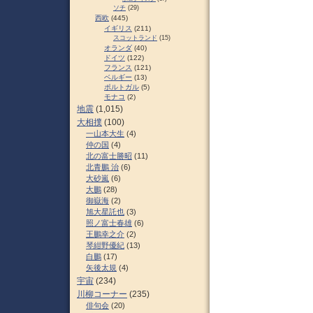
ソチ
(29)
西欧
(445)
イギリス
(211)
スコットランド
(15)
オランダ
(40)
ドイツ
(122)
フランス
(121)
ベルギー
(13)
ポルトガル
(5)
モナコ
(2)
地震
(1,015)
大相撲
(100)
一山本大生
(4)
仲の国
(4)
北の富士勝昭
(11)
北青鵬 治
(6)
大砂嵐
(6)
大鵬
(28)
御嶽海
(2)
旭大星託也
(3)
照ノ富士春雄
(6)
王鵬幸之介
(2)
琴紺野優紀
(13)
白鵬
(17)
矢後太規
(4)
宇宙
(234)
川柳コーナー
(235)
俳句会
(20)