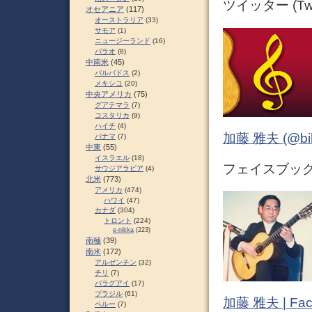
ツイッター (Twit
オセアニア
(117)
オーストラリア
(33)
サモア
(1)
ニュージーランド
(16)
パラオ
(8)
中南米
(45)
バルバドス
(2)
メキシコ
(20)
中央アメリカ
(75)
グアテマラ
(7)
コスタリカ
(9)
ハイチ
(4)
加藤 雅夫 (@bihor
パナマ
(7)
中東
(55)
イスラエル
(18)
フェイスブック (
サウジアラビア
(4)
北米
(773)
アメリカ
(474)
ハワイ
(47)
カナダ
(304)
トロント
(224)
e-nikka
(223)
南極
(39)
南米
(172)
アルゼンチン
(32)
チリ
(7)
パラグアイ
(17)
ブラジル
(61)
加藤 雅夫 | Fac
ペルー
(7)