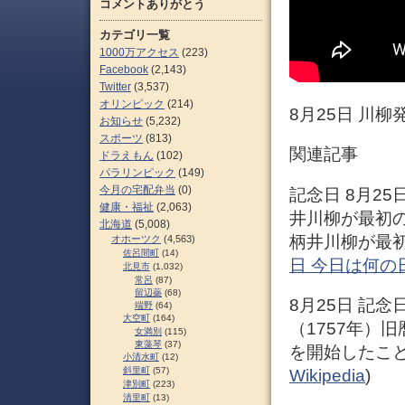
コメントありがとう
カテゴリ一覧
1000万アクセス
(223)
Facebook
(2,143)
Twitter
(3,537)
オリンピック
(214)
8月25日 川柳
お知らせ
(5,232)
スポーツ
(813)
関連記事
ドラえもん
(102)
パラリンピック
(149)
今月の宅配弁当
(0)
記念日 8月25日
健康・福祉
(2,063)
井川柳が最初の川
北海道
(5,008)
柄井川柳が最初
オホーツク
(4,563)
佐呂間町
(14)
日 今日は何の
北見市
(1,032)
常呂
(87)
留辺蘂
(68)
8月25日 記
端野
(64)
大空町
(164)
（1757年）
女満別
(115)
東藻琴
(37)
を開始したこと
小清水町
(12)
斜里町
(57)
Wikipedia
)
津別町
(223)
清里町
(13)