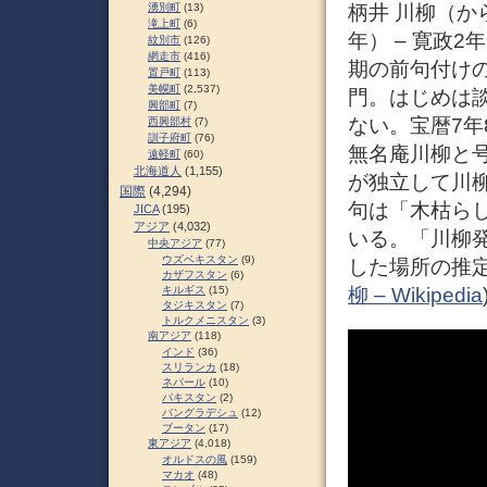
柄井 川柳（からい
湧別町
(13)
滝上町
(6)
年） – 寛政2
紋別市
(126)
網走市
(416)
期の前句付け
置戸町
(113)
美幌町
(2,537)
門。はじめは
興部町
(7)
ない。宝暦7年
西興部村
(7)
訓子府町
(76)
無名庵川柳と
遠軽町
(60)
北海道人
(1,155)
が独立して川柳
国際
(4,294)
句は「木枯らし
JICA
(195)
アジア
(4,032)
いる。「川柳発
中央アジア
(77)
ウズベキスタン
(9)
した場所の推定
カザフスタン
(6)
柳 – Wikipedia
キルギス
(15)
タジキスタン
(7)
トルクメニスタン
(3)
南アジア
(118)
インド
(36)
スリランカ
(18)
ネパール
(10)
パキスタン
(2)
バングラデシュ
(12)
ブータン
(17)
東アジア
(4,018)
オルドスの風
(159)
マカオ
(48)