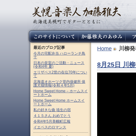
最近のブログ記事
Home
川柳発
今月の宅配弁当 ハローランチ鳥
十
日本の皇室のご活動・ニュース
8月25日 川
(令和4年 夏)
エリザベス2世の在位70年につい
て
北海道オホーツク管内保健所 保
護犬猫情報(令和４年5月)
Home Sweet Home – ホームスイ
ートホーム
Home Sweet Home ホームスイ
ートホーム
私の好きな曲 埴生の宿
４１５さん おめでとう
令和4年5月美幌町広報
イエペスのロマンス