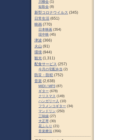
川柳会
(1)
短歌会
(8)
新型コロナウイルス
(345)
日常生活
(651)
映画
(770)
日本映画
(354)
現中映
(45)
津波
(366)
火山
(91)
環境
(944)
観光
(1,311)
配食サービス
(257)
今月の宅配弁当
(2)
防災・防犯
(752)
音楽
(2,638)
MIDI / MP3
(87)
ギター
(678)
クリスマス
(149)
ハンガリー人
(10)
フラメンコギター
(34)
マンドリン
(250)
三味線
(27)
大正琴
(30)
花ふらり
(21)
音楽療法
(356)