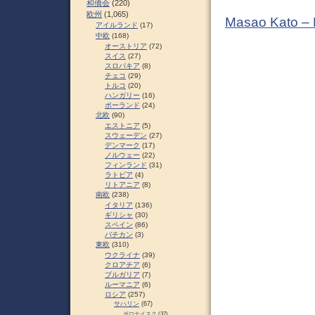
和僑会
(220)
欧州
(1,065)
Masao Kato –
アイルランド
(17)
中欧
(168)
オーストリア
(72)
スイス
(27)
スロパキア
(8)
チェコ
(29)
トルコ
(20)
ハンガリー
(16)
ポーランド
(24)
北欧
(90)
エストニア
(5)
スウェーデン
(27)
デンマーク
(17)
ノルウェー
(22)
フィンランド
(31)
ラトビア
(4)
リトアニア
(8)
南欧
(238)
イタリア
(136)
ギリシャ
(30)
スペイン
(86)
バチカン
(3)
東欧
(310)
ウクライナ
(39)
クロアチア
(6)
ブルガリア
(7)
ルーマニア
(6)
ロシア
(257)
サハリン
(67)
ポロナイスク
(37)