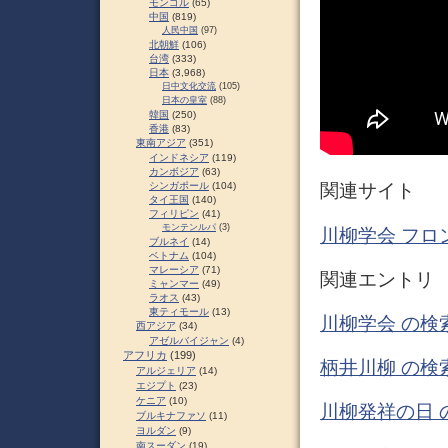
モンゴル
(65)
中国
(819)
人民中国
(97)
北朝鮮
(106)
台湾
(333)
日本
(3,968)
日中文化交流
(105)
日本の皇室
(88)
韓国
(250)
香港
(83)
東南アジア
(351)
インドネシア
(119)
カンボジア
(63)
シンガポール
(104)
関連サイト
タイ王国
(140)
フィリピン
(41)
モンテンルパ
(3)
川柳学会 フロ
ブルネイ
(14)
ベトナム
(104)
マレーシア
(71)
関連エントリ
ミャンマー
(49)
ラオス
(43)
東ティモール
(13)
川柳学会 の検
西アジア
(34)
アゼルバイジャン
(4)
アフリカ
(199)
柄井川柳 の検
アルジェリア
(14)
エジプト
(23)
ケニア
(10)
川柳発祥の日 
ブルキナファソ
(11)
ヨルダン
(9)
南スーダン
(19)