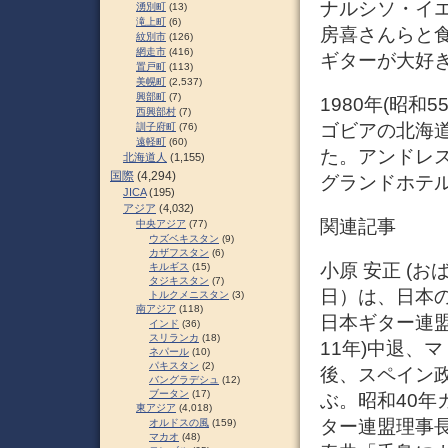
ナルシソ・イ
湧別町
(13)
滝上町
(6)
房喜さんらと
紋別市
(126)
網走市
(416)
ギターが大好き
置戸町
(113)
美幌町
(2,537)
興部町
(7)
1980年(昭
西興部村
(7)
ゴビアの北海
訓子府町
(76)
遠軽町
(60)
た。アンドレ
北海道人
(1,155)
国際
(4,294)
グランドホテル
JICA
(195)
アジア
(4,032)
関連記事
中央アジア
(77)
ウズベキスタン
(9)
カザフスタン
(6)
小原 安正 (おば
キルギス
(15)
タジキスタン
(7)
日）は、日本
トルクメニスタン
(3)
南アジア
(118)
日本ギター連
インド
(36)
スリランカ
(18)
11年)中退、マ
ネパール
(10)
パキスタン
(2)
後、スペイン
バングラデシュ
(12)
ブータン
(17)
ぶ。昭和40
東アジア
(4,018)
ター連盟理事
オルドスの風
(159)
マカオ
(48)