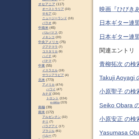
オセアニア
(117)
映画『ひびきあ
オーストラリア
(33)
サモア
(1)
ニュージーランド
(16)
日本ギター連
パラオ
(8)
中南米
(45)
バルバドス
(2)
日本ギター連
メキシコ
(20)
中央アメリカ
(75)
グアテマラ
(7)
関連エントリ
コスタリカ
(9)
ハイチ
(4)
パナマ
(7)
青柳拓次 の検
中東
(55)
イスラエル
(18)
サウジアラビア
(4)
Takuji Ao
北米
(773)
アメリカ
(474)
ハワイ
(47)
小原聖子 の検
カナダ
(304)
トロント
(224)
e-nikka
(223)
Seiko Oba
南極
(39)
南米
(172)
アルゼンチン
(32)
小原安正 の検
チリ
(7)
パラグアイ
(17)
ブラジル
(61)
Yasumasa 
ペルー
(7)