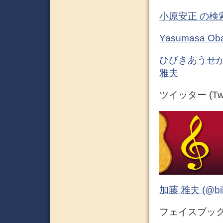
小原安正 の検
Yasumasa 
ひびきあうせかい
雅夫
ツイッター (Twit
加藤 雅夫 (@bihor
フェイスブック (