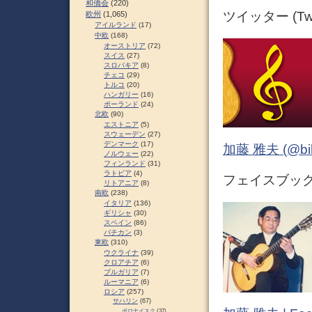
和僑会
(220)
ツイッター (Twit
欧州
(1,065)
アイルランド
(17)
中欧
(168)
オーストリア
(72)
スイス
(27)
スロパキア
(8)
チェコ
(29)
トルコ
(20)
ハンガリー
(16)
ポーランド
(24)
北欧
(90)
エストニア
(5)
スウェーデン
(27)
デンマーク
(17)
加藤 雅夫 (@bihor
ノルウェー
(22)
フィンランド
(31)
ラトビア
(4)
フェイスブック (
リトアニア
(8)
南欧
(238)
イタリア
(136)
ギリシャ
(30)
スペイン
(86)
バチカン
(3)
東欧
(310)
ウクライナ
(39)
クロアチア
(6)
ブルガリア
(7)
ルーマニア
(6)
ロシア
(257)
サハリン
(67)
ポロナイスク
(37)