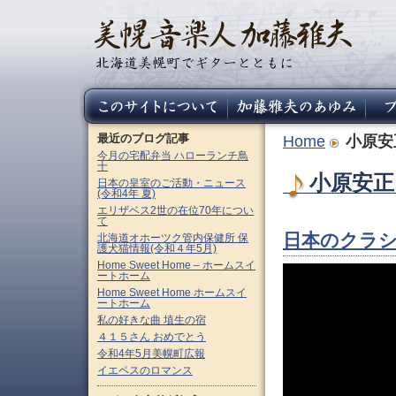
最近のブログ記事
Home
小原安
今月の宅配弁当 ハローランチ鳥
十
小原安正 
日本の皇室のご活動・ニュース
(令和4年 夏)
エリザベス2世の在位70年につい
て
日本のクラシ
北海道オホーツク管内保健所 保
護犬猫情報(令和４年5月)
Home Sweet Home – ホームスイ
ートホーム
Home Sweet Home ホームスイ
ートホーム
私の好きな曲 埴生の宿
４１５さん おめでとう
令和4年5月美幌町広報
イエペスのロマンス