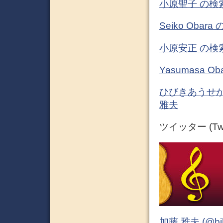
小原聖子 の検
Seiko Oba
小原安正 の検
Yasumasa 
ひびきあうせかい
雅夫
ツイッター (Twit
加藤 雅夫 (@bihor