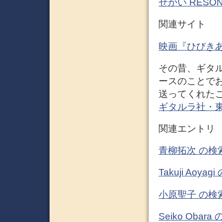
せかい RESO
関連サイト
映画『ひびきあ
その昔、ギタ
ースのことで
送ってくれた
ギタルラ社・
関連エントリ
青柳拓次 の検
Takuji Ao
小原聖子 の検
Seiko Oba