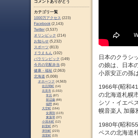
コメントありがとう
カテゴリ一覧
1000万アクセス
(223)
Facebook
(2,143)
Twitter
(3,537)
オリンピック
(214)
お知らせ
(5,232)
スポーツ
(813)
ドラえもん
(102)
日本のクラシ
パラリンピック
(149)
の娘は、日本
今月の宅配弁当
(0)
健康・福祉
(2,063)
小原安正の孫
北海道
(5,008)
オホーツク
(4,563)
1966年(昭
佐呂間町
(14)
北見市
(1,032)
の北海道札幌
常呂
(87)
留辺蘂
(68)
シソ・イエペ
端野
(64)
大空町
(164)
幌音楽人 加藤雅
女満別
(115)
東藻琴
(37)
小清水町
(12)
1980年(昭
斜里町
(57)
津別町
(223)
ペスの北海道
清里町
(13)