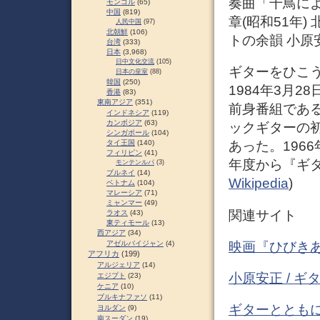
奏曲「千鳥によ
モンゴル
(65)
中国
(819)
章(昭和51年)
人民中国
(97)
北朝鮮
(106)
トの余韻 小原安
台湾
(333)
日本
(3,968)
日中文化交流
(105)
ギターをひこう
日本の皇室
(88)
韓国
(250)
1984年3月
香港
(83)
東南アジア
(351)
前身番組である
インドネシア
(119)
カンボジア
(63)
ックギターの
シンガポール
(104)
タイ王国
(140)
あった。196
フィリピン
(41)
年度から『ギタ
モンテンルパ
(3)
ブルネイ
(14)
Wikipedia
)
ベトナム
(104)
マレーシア
(71)
ミャンマー
(49)
関連サイト
ラオス
(43)
東ティモール
(13)
西アジア
(34)
映画『ひびきあ
アゼルバイジャン
(4)
アフリカ
(199)
アルジェリア
(14)
小原安正 / 
エジプト
(23)
ケニア
(10)
ブルキナファソ
(11)
ギターとともに
ヨルダン
(9)
南スーダン
(19)