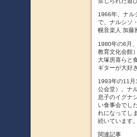
禁じられた遊び 
1966年、ナ
で、ナルシソ
幌音楽人 加藤
1980年の6
教育文化会館
大塚房喜らと
ギターが大好
1993年の1
公会堂）。ナ
息子のイグナ
い食事会でし
れになってし
続いています
関連記事