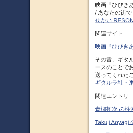
映画『ひびきあ
/ あなたの街
せかい RESO
関連サイト
映画『ひびきあ
その昔、ギタ
ースのことで
送ってくれた
ギタルラ社・
関連エントリ
青柳拓次 の検
Takuji Ao