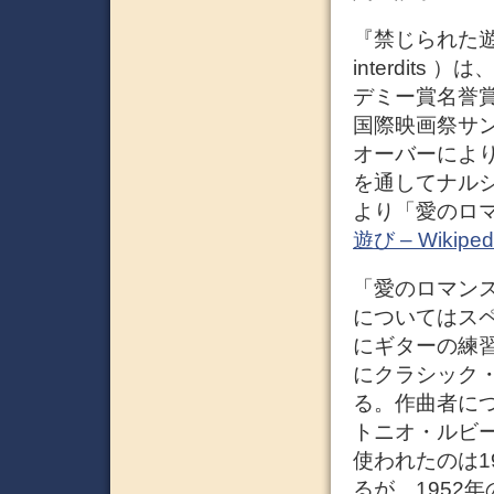
『禁じられた遊
interdit
デミー賞名誉
国際映画祭サ
オーバーによ
を通してナル
より「愛のロ
遊び – Wikiped
「愛のロマン
についてはス
にギターの練
にクラシック
る。作曲者に
トニオ・ルビ
使われたのは1
るが、1952