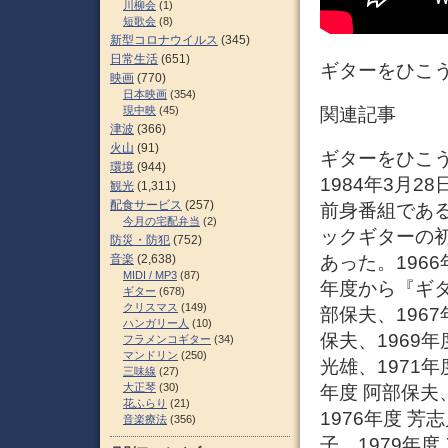
川柳会
(1)
短歌会
(8)
新型コロナウイルス
(345)
日常生活
(651)
ギターをひこう
映画
(770)
日本映画
(354)
関連記事
現中映
(45)
津波
(366)
火山
(91)
ギターをひこう
環境
(944)
1984年3月
観光
(1,311)
配食サービス
(257)
前身番組である
今月の宅配弁当
(2)
ックギターの
防災・防犯
(752)
音楽
(2,638)
あった。196
MIDI / MP3
(87)
年度から『ギター
ギター
(678)
クリスマス
(149)
部保夫、1967
ハンガリー人
(10)
保夫、1969年
フラメンコギター
(34)
マンドリン
(250)
光雄、1971年
三味線
(27)
大正琴
(30)
年度 阿部保夫、
花ふらり
(21)
1976年度 芳
音楽療法
(356)
子、1979年度