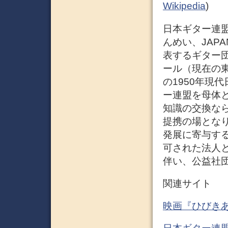
Wikipedia
)
日本ギター連盟
んめい、JAPAN
表するギター団
ール（現在の
の1950年現
ー連盟を母体
知識の交換な
提携の場とな
発展に寄与す
可された法人と
伴い、公益社団
関連サイト
映画『ひびきあ