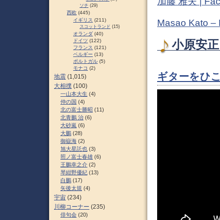
加藤 雅夫 | Fac
ソチ
(29)
西欧
(445)
イギリス
(211)
Masao Kato –
スコットランド
(15)
オランダ
(40)
ドイツ
(122)
小原安正 
フランス
(121)
ベルギー
(13)
ポルトガル
(5)
モナコ
(2)
ギターをひこ
地震
(1,015)
大相撲
(100)
一山本大生
(4)
仲の国
(4)
北の富士勝昭
(11)
北青鵬 治
(6)
大砂嵐
(6)
大鵬
(28)
御嶽海
(2)
旭大星託也
(3)
照ノ富士春雄
(6)
王鵬幸之介
(2)
琴紺野優紀
(13)
白鵬
(17)
矢後太規
(4)
宇宙
(234)
川柳コーナー
(235)
俳句会
(20)