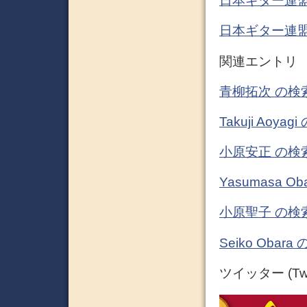
日本ギター連
日本ギター連
関連エントリ
青柳拓次 の検
Takuji Ao
小原安正 の検
Yasumasa 
小原聖子 の検
Seiko Oba
ツイッター (Twit