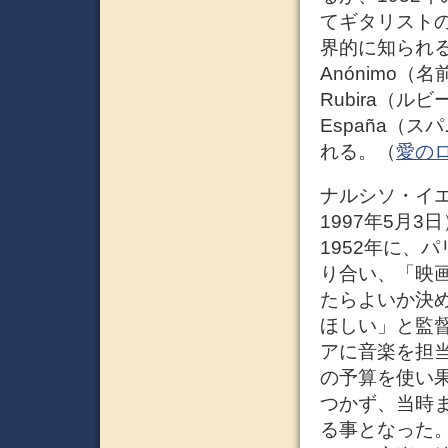
てギタリスト
界的に知られる
Anónimo（名
Rubira（ル
España（
れる。（
愛のロマ
ナルシソ・イエペス
1997年5月
1952年に、
り合い、「映
たらよいか決
ほしい」と監
アに音楽を担
の予算を使い
つかず、当時
る事となった。