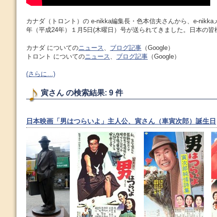
カナダ（トロント）の e-nikka編集長・色本信夫さんから、e-nikka
年（平成24年）１月5日(木曜日）号が送られてきました。日本の
カナダ についての
ニュース
、
ブログ記事
（Google）
トロント についての
ニュース
、
ブログ記事
（Google）
(さらに…)
寅さん の検索結果: 9 件
日本映画「男はつらいよ」主人公、寅さん（車寅次郎）誕生日