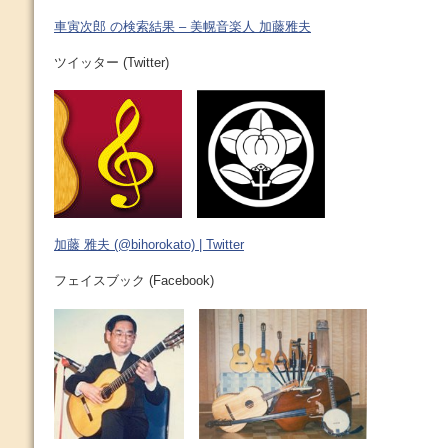
車寅次郎 の検索結果 – 美幌音楽人 加藤雅夫
ツイッター (Twitter)
加藤 雅夫 (@bihorokato) | Twitter
フェイスブック (Facebook)