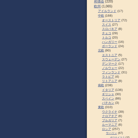
和僑会
(220)
欧州
(1,065)
アイルランド
(17)
中欧
(168)
オーストリア
(72)
スイス
(27)
スロパキア
(8)
チェコ
(29)
トルコ
(20)
ハンガリー
(16)
ポーランド
(24)
北欧
(90)
エストニア
(5)
スウェーデン
(27)
デンマーク
(17)
ノルウェー
(22)
フィンランド
(31)
ラトビア
(4)
リトアニア
(8)
南欧
(238)
イタリア
(136)
ギリシャ
(30)
スペイン
(86)
バチカン
(3)
東欧
(310)
ウクライナ
(39)
クロアチア
(6)
ブルガリア
(7)
ルーマニア
(6)
ロシア
(257)
サハリン
(67)
ポロナイスク
(37)