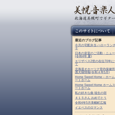
最近のブログ記事
今月の宅配弁当 ハローラン
十
日本の皇室のご活動・ニュー
(令和4年 夏)
エリザベス2世の在位70年に
て
北海道オホーツク管内保健所
護犬猫情報(令和４年5月)
Home Sweet Home – ホー
ートホーム
Home Sweet Home ホーム
ートホーム
私の好きな曲 埴生の宿
４１５さん おめでとう
令和4年5月美幌町広報
イエペスのロマンス