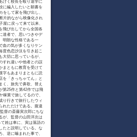
あげく校長を殴り退学に
校に編入したいと願書を
ンカをして家を飛び出し、
で断片的ながら映像化され
団子屋に戻って来て以来、
を飛び出してから全国各
に達者で、思いつきやデ
、明朗な性格である一
で血の気が多くなりケン
毎度色恋沙汰を引き起こ
も大切に思っているが、
のすれ違いや他者との誤
かまともに教育を受けて
漢字もあまりまともに読
店を「きっちゃてん」と
まく、旅先で鼻歌、替え
第25作と第42作では飛
キヤ稼業で旅してるので、
成り行きで旅行したウィ
られただけである。腹違
画監督の斎藤寅次郎にちな
るが、監督の山田洋次は
って姓は車に、寅は落語の
したと説明している。な
ろ、逆に噛まれた事で、