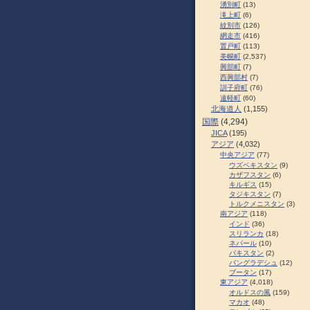
湧別町
(13)
滝上町
(6)
紋別市
(126)
網走市
(416)
置戸町
(113)
美幌町
(2,537)
興部町
(7)
西興部村
(7)
訓子府町
(76)
遠軽町
(60)
北海道人
(1,155)
国際
(4,294)
JICA
(195)
アジア
(4,032)
中央アジア
(77)
ウズベキスタン
(9)
カザフスタン
(6)
キルギス
(15)
タジキスタン
(7)
トルクメニスタン
(3)
南アジア
(118)
インド
(36)
スリランカ
(18)
ネパール
(10)
パキスタン
(2)
バングラデシュ
(12)
ブータン
(17)
東アジア
(4,018)
オルドスの風
(159)
マカオ
(48)