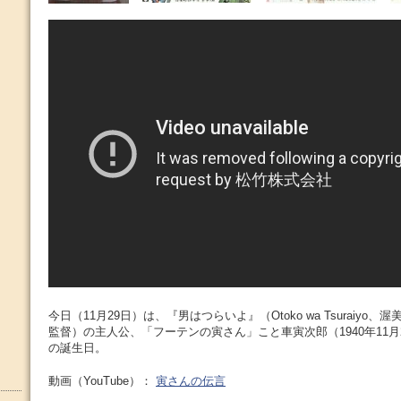
今日（11月29日）は、『男はつらいよ』（Otoko wa Tsuraiyo
監督）の主人公、「フーテンの寅さん」こと車寅次郎（1940年11月29日
の誕生日。
動画（YouTube）：
寅さんの伝言