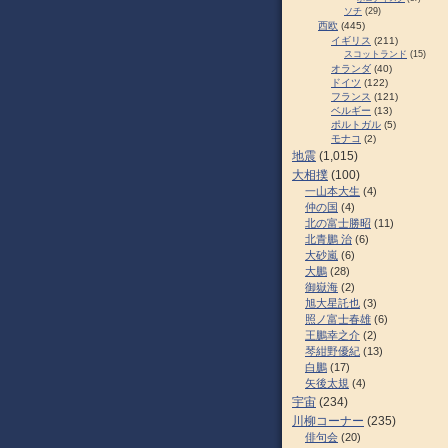
ソチ
(29)
西欧
(445)
イギリス
(211)
スコットランド
(15)
オランダ
(40)
ドイツ
(122)
フランス
(121)
ベルギー
(13)
ポルトガル
(5)
モナコ
(2)
地震
(1,015)
大相撲
(100)
一山本大生
(4)
仲の国
(4)
北の富士勝昭
(11)
北青鵬 治
(6)
大砂嵐
(6)
大鵬
(28)
御嶽海
(2)
旭大星託也
(3)
照ノ富士春雄
(6)
王鵬幸之介
(2)
琴紺野優紀
(13)
白鵬
(17)
矢後太規
(4)
宇宙
(234)
川柳コーナー
(235)
俳句会
(20)