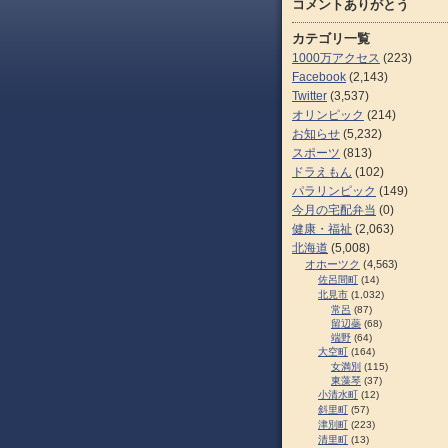
コメントありがとう
カテゴリ一覧
1000万アクセス
(223)
Facebook
(2,143)
Twitter
(3,537)
オリンピック
(214)
お知らせ
(5,232)
スポーツ
(813)
ドラえもん
(102)
パラリンピック
(149)
今月の宅配弁当
(0)
健康・福祉
(2,063)
北海道
(5,008)
オホーツク
(4,563)
佐呂間町
(14)
北見市
(1,032)
常呂
(87)
留辺蘂
(68)
端野
(64)
大空町
(164)
女満別
(115)
東藻琴
(37)
小清水町
(12)
斜里町
(57)
津別町
(223)
清里町
(13)