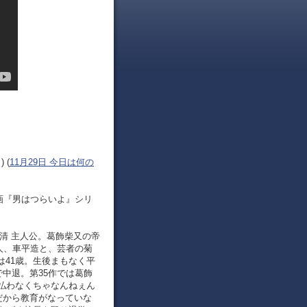
 (
11月29日 今日は何の
、映画『男はつらいよ』シリ
渥美清 主人公。葛飾柴又の帝
人、車平造と、芸者の菊
定は41歳。生後まもなく平
中退。第35作では葛飾
払わなくちゃなんねぇん
だから教育がなっていな