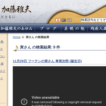
Home
寅さん
の検索結果
チ鳥
寅さん の検索結果: 9 件
ス
つい
11月29日 フーテンの寅さん 車寅次郎 (誕生日)
 保
ムスイ
スイ