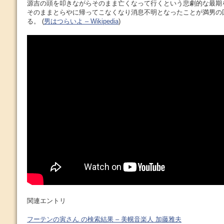
源吉の頭を叩きながらそのまま亡くなって行くという悲劇的な最期
そのままとらやに帰ってこなくなり消息不明となったことが満男の
る。 (
男はつらいよ – Wikipedia
)
関連エントリ
フーテンの寅さん の検索結果 – 美幌音楽人 加藤雅夫