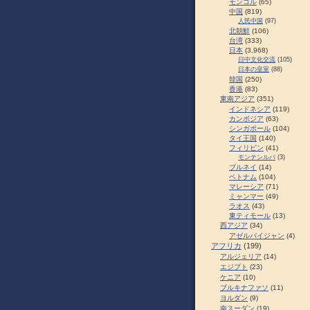
モンゴル
(65)
中国
(819)
人民中国
(97)
北朝鮮
(106)
台湾
(333)
日本
(3,968)
日中文化交流
(105)
日本の皇室
(88)
韓国
(250)
香港
(83)
東南アジア
(351)
インドネシア
(119)
カンボジア
(63)
シンガポール
(104)
タイ王国
(140)
フィリピン
(41)
モンテンルパ
(3)
ブルネイ
(14)
ベトナム
(104)
マレーシア
(71)
ミャンマー
(49)
ラオス
(43)
東ティモール
(13)
西アジア
(34)
アゼルバイジャン
(4)
アフリカ
(199)
アルジェリア
(14)
エジプト
(23)
ケニア
(10)
ブルキナファソ
(11)
ヨルダン
(9)
南スーダン
(19)