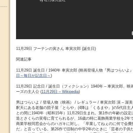
11月29日 フーテンの寅さん 車寅次郎 (誕生日)
関連記事
11月29日 誕生日 / 1940年 車寅次郎 (映画登場人物『男はつらいよ』)
日～毎日が記念日～
)
11月29日 記念日 / 誕生日（フィクション）1940年 – 車寅次郎
ーズの主人公 (
11月29日 – Wikipedia
)
男はつらいよ / 登場人物（映画） / レギュラー / 車寅次郎 演 – 
釈天にある老舗の団子屋「とらや」(4降は「くるまや」)の5代目主
との間に1940年（昭和15年）11月29日生まれ。第1作の年齢の設
造とさくらの実母に育てられるが、16歳の時に葛飾商業学校を2年で
商業学校同窓会からのハガキに対し、「卒業してねぇのに何で会費
だ」と言っている。第26作で旧制の中学2年のときに「芸者の子供