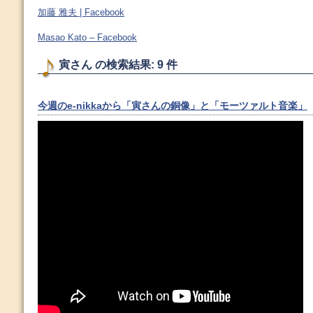
加藤 雅夫 | Facebook
Masao Kato – Facebook
寅さん の検索結果: 9 件
今週のe-nikkaから「寅さんの銅像」と「モーツァルト音楽」