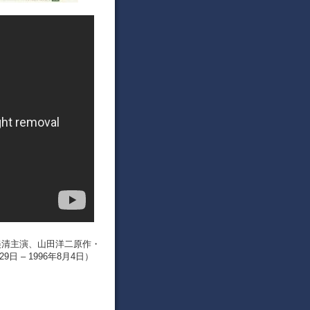
、渥美清主演、山田洋二原作・
 – 1996年8月4日）