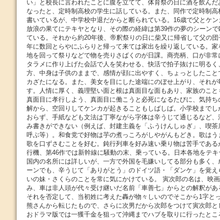
い」と校長に言われたことに腹を立てて、体育祭の日に酒を飲んだ
なったと、定時制高校の学生に話している。また、同作で定時制高
書いているが、中学校中退だからと断られている。16歳で父とケ
放浪の果てにテキヤとなり、その際の経緯は第39作の夢のシーン
ている。それから約20年後、帝釈祭りの日に柴又に帰省して父の
年に数回とらやにふらりと帰って来ては家出を繰り返している。家
地を回って祭りなどで物を売りさばくのが日課。商売柄、口が非常
タラメに作り上げた会話で人を笑わせる、快活で拍子抜けに明るく
方、中身は子供のままで、感情が顔に出やすく、ちょっとしたこと
カざたになる。また、美女を目にした途端にのぼせ上がり、それが
す。人情に厚く、義理堅い面と根は真面目な面もあり、家族のこと
真面目に孝行しよう、真面目に働こうと必死になるたびに、気持ち
解から、空回りしてケンカが起きることもしばしば。小学校までし
おらず、手紙なども文法は丁寧ながら字体は辛うじて通じるなど、
み書きができない（例えば、封建主義を「ふうけんしゅぎ」、喫茶
呼ぶ等）。和食党で好物は芋の煮っころがしやがんもどき。歌はう
歌を口ずさむことを好む。鈍行列車を好み速い乗り物は苦手であるが
行機、第46作では新幹線に騒動の末、乗っている。日本各地をテ
国内の名所には詳しいが、一方で外国を毛嫌いしてる部分も多く、
ーンでも、辛うじて「ありがとう」のドイツ語・「ダンケ」を覚え
いの妹・さくらのことを常に気にかけている。 寅次郎の名は、映
み、車は非人頭が代々受け継いだ名前「車善七」からとの解釈があ
それを否定して、当初姓に考えた轟が物々しいのでそこから1字と
熊さんから転じたもので、さらに次男だから次郎をつけて寅次郎と
おドラマ版では一獲千金を狙って沖縄までハブを取りに行ったとこ