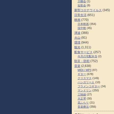
川柳会
(1)
短歌会
(8)
新型コロナウイルス
(345)
日常生活
(651)
映画
(770)
日本映画
(354)
現中映
(45)
津波
(366)
火山
(91)
環境
(944)
観光
(1,311)
配食サービス
(257)
今月の宅配弁当
(2)
防災・防犯
(752)
音楽
(2,638)
MIDI / MP3
(87)
ギター
(678)
クリスマス
(149)
ハンガリー人
(10)
フラメンコギター
(34)
マンドリン
(250)
三味線
(27)
大正琴
(30)
花ふらり
(21)
音楽療法
(356)