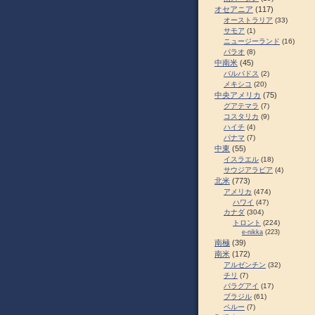
オセアニア
(117)
オーストラリア
(33)
サモア
(1)
ニュージーランド
(16)
パラオ
(8)
中南米
(45)
バルバドス
(2)
メキシコ
(20)
中央アメリカ
(75)
グアテマラ
(7)
コスタリカ
(9)
ハイチ
(4)
パナマ
(7)
中東
(55)
イスラエル
(18)
サウジアラビア
(4)
北米
(773)
アメリカ
(474)
ハワイ
(47)
カナダ
(304)
トロント
(224)
e-nikka
(223)
南極
(39)
南米
(172)
アルゼンチン
(32)
チリ
(7)
パラグアイ
(17)
ブラジル
(61)
ペルー
(7)