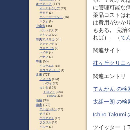
オセアニア
(117)
に管理可能な
オーストラリア
(33)
サモア
(1)
薬品コストは
ニュージーランド
(16)
は費用がかか
パラオ
(8)
中南米
(45)
もある。 完
バルバドス
(2)
メキシコ
(20)
れば）。（
てん
中央アメリカ
(75)
グアテマラ
(7)
コスタリカ
(9)
関連サイト
ハイチ
(4)
パナマ
(7)
中東
(55)
桂ヶ丘クリニ
イスラエル
(18)
サウジアラビア
(4)
北米
(773)
関連エントリ
アメリカ
(474)
ハワイ
(47)
てんかん の検
カナダ
(304)
トロント
(224)
e-nikka
(223)
南極
(39)
太組一朗 の検
南米
(172)
アルゼンチン
(32)
Ichiro Ta
チリ
(7)
パラグアイ
(17)
ブラジル
(61)
ツイッター（ Tw
ペルー
(7)