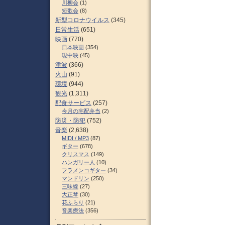
川柳会
(1)
短歌会
(8)
新型コロナウイルス
(345)
日常生活
(651)
映画
(770)
日本映画
(354)
現中映
(45)
津波
(366)
火山
(91)
環境
(944)
観光
(1,311)
配食サービス
(257)
今月の宅配弁当
(2)
防災・防犯
(752)
音楽
(2,638)
MIDI / MP3
(87)
ギター
(678)
クリスマス
(149)
ハンガリー人
(10)
フラメンコギター
(34)
マンドリン
(250)
三味線
(27)
大正琴
(30)
花ふらり
(21)
音楽療法
(356)