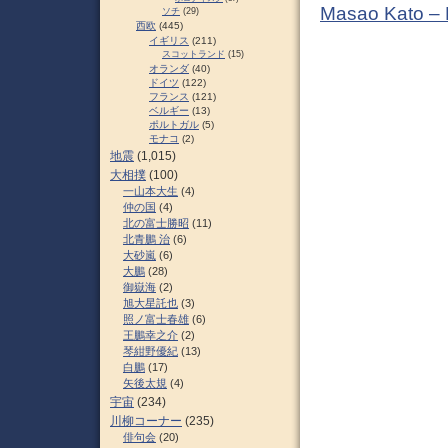
Masao Kato –
ソチ
(29)
西欧
(445)
イギリス
(211)
スコットランド
(15)
オランダ
(40)
ドイツ
(122)
フランス
(121)
ベルギー
(13)
ポルトガル
(5)
モナコ
(2)
地震
(1,015)
大相撲
(100)
一山本大生
(4)
仲の国
(4)
北の富士勝昭
(11)
北青鵬 治
(6)
大砂嵐
(6)
大鵬
(28)
御嶽海
(2)
旭大星託也
(3)
照ノ富士春雄
(6)
王鵬幸之介
(2)
琴紺野優紀
(13)
白鵬
(17)
矢後太規
(4)
宇宙
(234)
川柳コーナー
(235)
俳句会
(20)