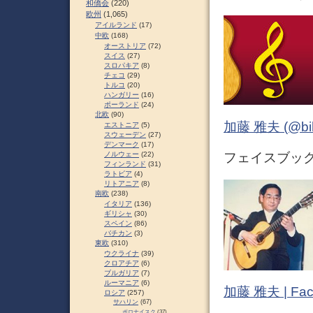
和僑会
(220)
欧州
(1,065)
アイルランド
(17)
中欧
(168)
オーストリア
(72)
スイス
(27)
スロパキア
(8)
チェコ
(29)
トルコ
(20)
ハンガリー
(16)
ポーランド
(24)
北欧
(90)
加藤 雅夫 (@bihor
エストニア
(5)
スウェーデン
(27)
デンマーク
(17)
フェイスブック 
ノルウェー
(22)
フィンランド
(31)
ラトビア
(4)
リトアニア
(8)
南欧
(238)
イタリア
(136)
ギリシャ
(30)
スペイン
(86)
バチカン
(3)
東欧
(310)
ウクライナ
(39)
クロアチア
(6)
ブルガリア
(7)
ルーマニア
(6)
加藤 雅夫 | Fac
ロシア
(257)
サハリン
(67)
ポロナイスク
(37)