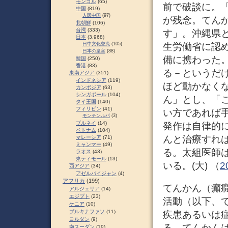
モンゴル
(65)
前で破談に。
中国
(819)
人民中国
(97)
が残念。てん
北朝鮮
(106)
台湾
(333)
す」。沖縄県
日本
(3,968)
生労働省に認
日中文化交流
(105)
日本の皇室
(88)
備に携わった
韓国
(250)
香港
(83)
る－というだ
東南アジア
(351)
インドネシア
(119)
ほど動かなく
カンボジア
(63)
シンガポール
(104)
ん」とし、「
タイ王国
(140)
フィリピン
(41)
い方であれば
モンテンルパ
(3)
ブルネイ
(14)
発作は自律的
ベトナム
(104)
んと治療すれ
マレーシア
(71)
ミャンマー
(49)
る。太組医師
ラオス
(43)
東ティモール
(13)
いる。(大) （
2
西アジア
(34)
アゼルバイジャン
(4)
アフリカ
(199)
てんかん（癲癇、
アルジェリア
(14)
エジプト
(23)
活動（以下、
ケニア
(10)
ブルキナファソ
(11)
疾患あるいは
ヨルダン
(9)
る。てんかん
南スーダン
(19)