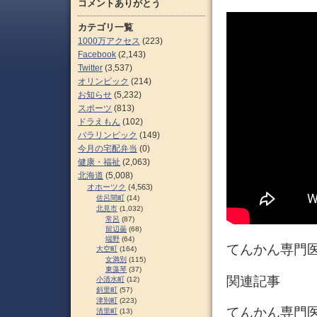
コメントありがとう
カテゴリ一覧
1000万アクセス
(223)
Facebook
(2,143)
Twitter
(3,537)
オリンピック
(214)
お知らせ
(5,232)
スポーツ
(813)
ドラえもん
(102)
パラリンピック
(149)
今月の宅配弁当
(0)
健康・福祉
(2,063)
北海道
(5,008)
オホーツク
(4,563)
佐呂間町
(14)
北見市
(1,032)
常呂
(87)
留辺蘂
(68)
端野
(64)
てんかん専門医
大空町
(164)
女満別
(115)
東藻琴
(37)
関連記事
小清水町
(12)
斜里町
(57)
津別町
(223)
てんかん専門医
清里町
(13)