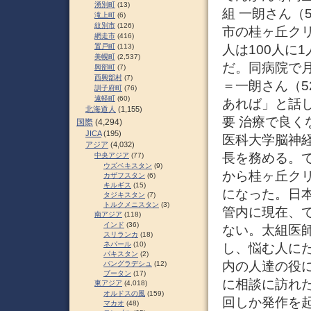
湧別町
(13)
組 一朗さん（
滝上町
(6)
紋別市
(126)
市の桂ヶ丘ク
網走市
(416)
人は100人に
置戸町
(113)
美幌町
(2,537)
だ。同病院で
興部町
(7)
西興部村
(7)
＝一朗さん（
訓子府町
(76)
遠軽町
(60)
あれば」と話
北海道人
(1,155)
要 治療で良く
国際
(4,294)
JICA
(195)
医科大学脳神
アジア
(4,032)
長を務める。
中央アジア
(77)
ウズベキスタン
(9)
から桂ヶ丘ク
カザフスタン
(6)
キルギス
(15)
になった。日
タジキスタン
(7)
トルクメニスタン
(3)
管内に現在、
南アジア
(118)
インド
(36)
ない。太組医
スリランカ
(18)
ネパール
(10)
し、悩む人に
パキスタン
(2)
内の人達の役
バングラデシュ
(12)
ブータン
(17)
に相談に訪れ
東アジア
(4,018)
オルドスの風
(159)
回しか発作を
マカオ
(48)