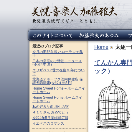
最近のブログ記事
Home
太組一
今月の宅配弁当 ハローランチ鳥
十
日本の皇室のご活動・ニュース
てんかん専門
(令和4年 夏)
ック）
エリザベス2世の在位70年につい
て
北海道オホーツク管内保健所 保
護犬猫情報(令和４年5月)
Home Sweet Home – ホームスイ
ートホーム
Home Sweet Home ホームスイ
ートホーム
私の好きな曲 埴生の宿
４１５さん おめでとう
令和4年5月美幌町広報
イエペスのロマンス