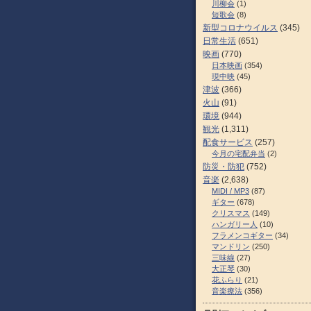
川柳会
(1)
短歌会
(8)
新型コロナウイルス
(345)
日常生活
(651)
映画
(770)
日本映画
(354)
現中映
(45)
津波
(366)
火山
(91)
環境
(944)
観光
(1,311)
配食サービス
(257)
今月の宅配弁当
(2)
防災・防犯
(752)
音楽
(2,638)
MIDI / MP3
(87)
ギター
(678)
クリスマス
(149)
ハンガリー人
(10)
フラメンコギター
(34)
マンドリン
(250)
三味線
(27)
大正琴
(30)
花ふらり
(21)
音楽療法
(356)