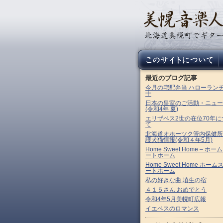
最近のブログ記事
今月の宅配弁当 ハローラン
十
日本の皇室のご活動・ニュー
(令和4年 夏)
エリザベス2世の在位70年に
て
北海道オホーツク管内保健所
護犬猫情報(令和４年5月)
Home Sweet Home – ホー
ートホーム
Home Sweet Home ホーム
ートホーム
私の好きな曲 埴生の宿
４１５さん おめでとう
令和4年5月美幌町広報
イエペスのロマンス