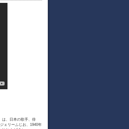
– ）は、日本の歌手、俳
ェリーふじお、1940年