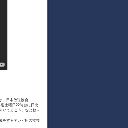
）は、日本放送協会
で毎週土曜日22時台に日比
を向いて歩こう」など数々
儀をするテレビ用の挨拶