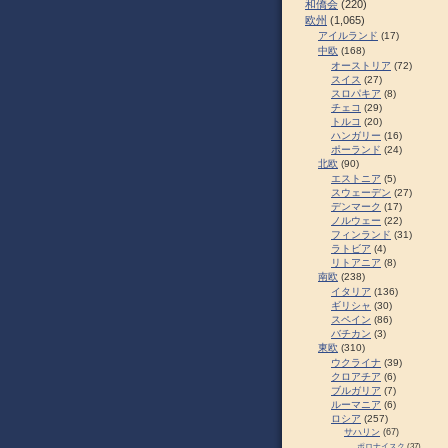
和僑会
(220)
欧州
(1,065)
アイルランド
(17)
中欧
(168)
オーストリア
(72)
スイス
(27)
スロパキア
(8)
チェコ
(29)
トルコ
(20)
ハンガリー
(16)
ポーランド
(24)
北欧
(90)
エストニア
(5)
スウェーデン
(27)
デンマーク
(17)
ノルウェー
(22)
フィンランド
(31)
ラトビア
(4)
リトアニア
(8)
南欧
(238)
イタリア
(136)
ギリシャ
(30)
スペイン
(86)
バチカン
(3)
東欧
(310)
ウクライナ
(39)
クロアチア
(6)
ブルガリア
(7)
ルーマニア
(6)
ロシア
(257)
サハリン
(67)
ポロナイスク
(37)