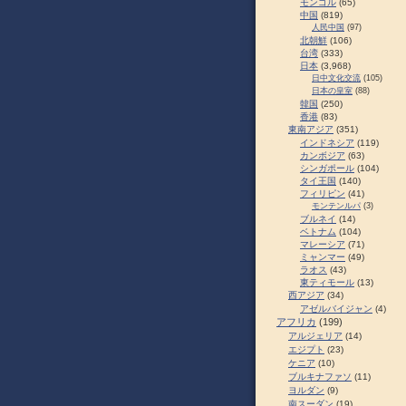
モンゴル
(65)
中国
(819)
人民中国
(97)
北朝鮮
(106)
台湾
(333)
日本
(3,968)
日中文化交流
(105)
日本の皇室
(88)
韓国
(250)
香港
(83)
東南アジア
(351)
インドネシア
(119)
カンボジア
(63)
シンガポール
(104)
タイ王国
(140)
フィリピン
(41)
モンテンルパ
(3)
ブルネイ
(14)
ベトナム
(104)
マレーシア
(71)
ミャンマー
(49)
ラオス
(43)
東ティモール
(13)
西アジア
(34)
アゼルバイジャン
(4)
アフリカ
(199)
アルジェリア
(14)
エジプト
(23)
ケニア
(10)
ブルキナファソ
(11)
ヨルダン
(9)
南スーダン
(19)