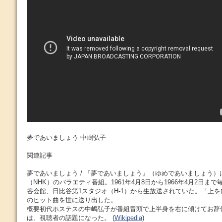
夢であいましょう 中嶋弘子
関連記事
夢であいましょう / 『夢であいましょう』（ゆめであいましょう
（NHK）のバラエティ番組。1961年4月8日から1966年4月2日ま
谷会館、日比谷第1スタジオ（H-1）から生放送されていた。「上
のヒット曲を世に送り出した。
概要初代ホステスの中嶋弘子が番組冒頭で上半身を右に傾けてお辞
は、視聴者の話題になった。 (
Wikipedia
)