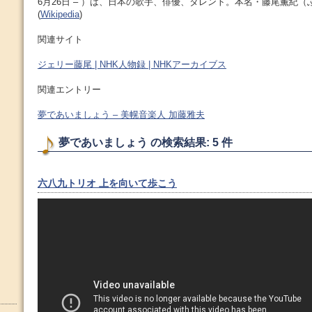
6月26日 – ）は、日本の歌手、俳優、タレント。本名・藤尾薫紀（
(
Wikipedia
)
関連サイト
ジェリー藤尾 | NHK人物録 | NHKアーカイブス
関連エントリー
夢であいましょう – 美幌音楽人 加藤雅夫
夢であいましょう の検索結果: 5 件
六八九トリオ 上を向いて歩こう