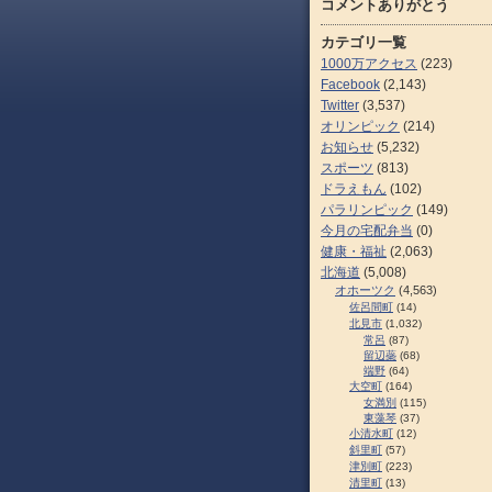
コメントありがとう
カテゴリ一覧
1000万アクセス
(223)
Facebook
(2,143)
Twitter
(3,537)
オリンピック
(214)
お知らせ
(5,232)
スポーツ
(813)
ドラえもん
(102)
パラリンピック
(149)
今月の宅配弁当
(0)
健康・福祉
(2,063)
北海道
(5,008)
オホーツク
(4,563)
佐呂間町
(14)
北見市
(1,032)
常呂
(87)
留辺蘂
(68)
端野
(64)
大空町
(164)
女満別
(115)
東藻琴
(37)
小清水町
(12)
斜里町
(57)
津別町
(223)
清里町
(13)