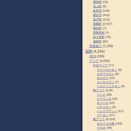
湧別町
(13)
滝上町
(6)
紋別市
(126)
網走市
(416)
置戸町
(113)
美幌町
(2,537)
興部町
(7)
西興部村
(7)
訓子府町
(76)
遠軽町
(60)
北海道人
(1,155)
国際
(4,294)
JICA
(195)
アジア
(4,032)
中央アジア
(77)
ウズベキスタン
(9)
カザフスタン
(6)
キルギス
(15)
タジキスタン
(7)
トルクメニスタン
(3)
南アジア
(118)
インド
(36)
スリランカ
(18)
ネパール
(10)
パキスタン
(2)
バングラデシュ
(12)
ブータン
(17)
東アジア
(4,018)
オルドスの風
(159)
マカオ
(48)