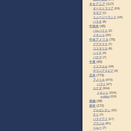
オセアニア
(117)
オーストラリア
(33)
サモア
(1)
ニュージーランド
(16)
パラオ
(8)
中南米
(45)
バルバドス
(2)
メキシコ
(20)
中央アメリカ
(75)
グアテマラ
(7)
コスタリカ
(9)
ハイチ
(4)
パナマ
(7)
中東
(55)
イスラエル
(18)
サウジアラビア
(4)
北米
(773)
アメリカ
(474)
ハワイ
(47)
カナダ
(304)
トロント
(224)
e-nikka
(223)
南極
(39)
南米
(172)
アルゼンチン
(32)
チリ
(7)
パラグアイ
(17)
ブラジル
(61)
ペルー
(7)