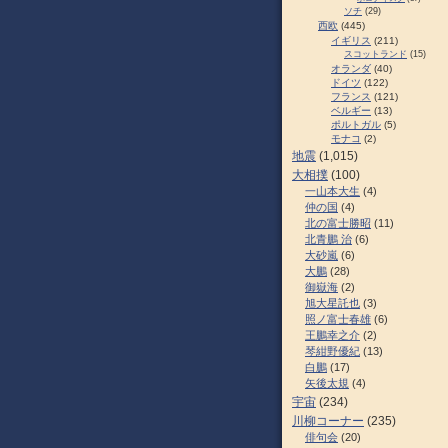
ソチ
(29)
西欧
(445)
イギリス
(211)
スコットランド
(15)
オランダ
(40)
ドイツ
(122)
フランス
(121)
ベルギー
(13)
ポルトガル
(5)
モナコ
(2)
地震
(1,015)
大相撲
(100)
一山本大生
(4)
仲の国
(4)
北の富士勝昭
(11)
北青鵬 治
(6)
大砂嵐
(6)
大鵬
(28)
御嶽海
(2)
旭大星託也
(3)
照ノ富士春雄
(6)
王鵬幸之介
(2)
琴紺野優紀
(13)
白鵬
(17)
矢後太規
(4)
宇宙
(234)
川柳コーナー
(235)
俳句会
(20)