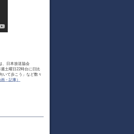
）は、日本放送協会
で毎週土曜日22時台に日比
を向いて歩こう」など数々
動画・記事）