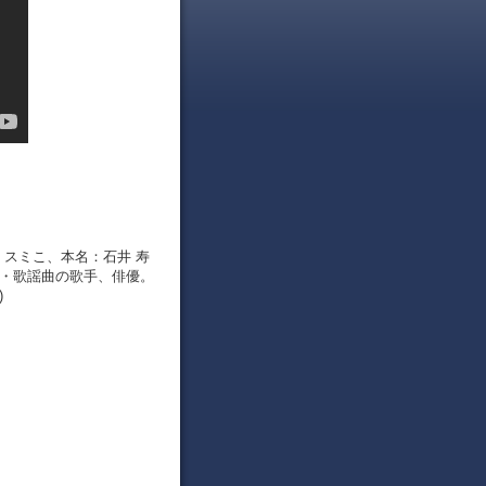
と スミこ、本名：石井 寿
ラテン・歌謡曲の歌手、俳優。
)