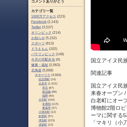
コメントありがとう
カテゴリ一覧
1000万アクセス
(223)
Facebook
(2,143)
Twitter
(3,537)
オリンピック
(214)
お知らせ
(5,232)
スポーツ
(813)
ドラえもん
(102)
パラリンピック
(149)
今月の宅配弁当
(0)
国立アイヌ民族
健康・福祉
(2,063)
北海道
(5,008)
関連記事
オホーツク
(4,563)
佐呂間町
(14)
北見市
(1,032)
国立アイヌ民族博
常呂
(87)
来春オープン /
留辺蘂
(68)
端野
(64)
白老町にオー
大空町
(164)
女満別
(115)
博物館2階ロ
東藻琴
(37)
小清水町
(12)
ーマに関する5
斜里町
(57)
津別町
(223)
「マキリ（小
清里町
(13)