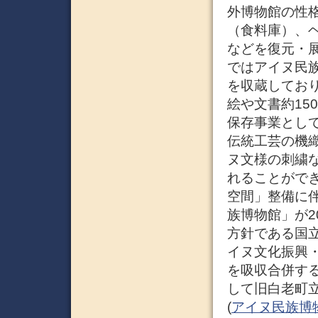
外博物館の性
（食料庫）、
などを復元・
ではアイヌ民族
を収蔵しており
絵や文書約15
保存事業とし
伝統工芸の機
ヌ文様の刺繍
れることがで
空間」整備に伴
族博物館」が2
方針である国
イヌ文化振興
を吸収合併す
して旧白老町
(
アイヌ民族博物館 