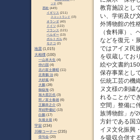
ソチ
(29)
教育施設とし
西欧
(445)
イギリス
(211)
い、学術及び
スコットランド
(15)
オランダ
(40)
外博物館の性
ドイツ
(122)
フランス
(121)
（食料庫）、
ベルギー
(13)
などを復元・
ポルトガル
(5)
モナコ
(2)
ではアイヌ民族
地震
(1,015)
大相撲
(100)
を収蔵しており
一山本大生
(4)
絵や文書約15
仲の国
(4)
北の富士勝昭
(11)
保存事業とし
北青鵬 治
(6)
伝統工芸の機
大砂嵐
(6)
大鵬
(28)
ヌ文様の刺繍
御嶽海
(2)
旭大星託也
(3)
れることがで
照ノ富士春雄
(6)
空間」整備に伴
王鵬幸之介
(2)
琴紺野優紀
(13)
族博物館」が2
白鵬
(17)
矢後太規
(4)
方針である国
宇宙
(234)
イヌ文化振興
川柳コーナー
(235)
を吸収合併す
俳句会
(20)