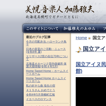
最近のブログ記事
Home
国立ア
今月の宅配弁当 ハローランチ鳥
十
国立アイ
日本の皇室のご活動・ニュース
(令和4年 夏)
エリザベス2世の在位70年につい
て
国立アイヌ民
北海道オホーツク管内保健所 保
護犬猫情報(令和４年5月)
館)
Home Sweet Home – ホームスイ
ートホーム
Home Sweet Home ホームスイ
ートホーム
私の好きな曲 埴生の宿
４１５さん おめでとう
令和4年5月美幌町広報
イエペスのロマンス