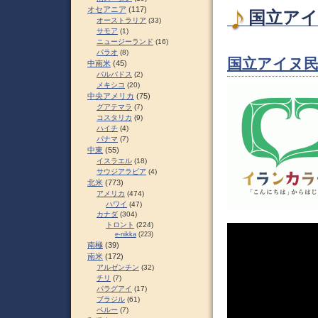
オセアニア
(117)
国立アイ
オーストラリア
(33)
サモア
(1)
ニュージーランド
(16)
パラオ
(8)
国立アイヌ民族
中南米
(45)
バルバドス
(2)
メキシコ
(20)
中央アメリカ
(75)
グアテマラ
(7)
コスタリカ
(9)
ハイチ
(4)
パナマ
(7)
中東
(55)
イスラエル
(18)
サウジアラビア
(4)
北米
(773)
アメリカ
(474)
ハワイ
(47)
カナダ
(304)
トロント
(224)
e-nikka
(223)
南極
(39)
南米
(172)
アルゼンチン
(32)
チリ
(7)
パラグアイ
(17)
ブラジル
(61)
ペルー
(7)