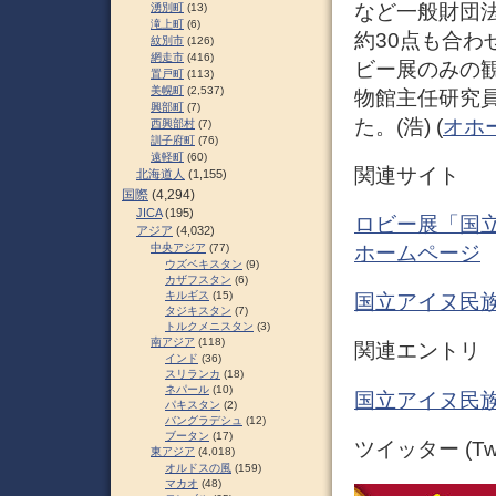
など一般財団
湧別町
(13)
滝上町
(6)
約30点も合わ
紋別市
(126)
網走市
(416)
ビー展のみの
置戸町
(113)
美幌町
(2,537)
物館主任研究
興部町
(7)
た。(浩) (
オホ
西興部村
(7)
訓子府町
(76)
遠軽町
(60)
関連サイト
北海道人
(1,155)
国際
(4,294)
JICA
(195)
ロビー展「国立
アジア
(4,032)
ホームページ
中央アジア
(77)
ウズベキスタン
(9)
カザフスタン
(6)
キルギス
(15)
国立アイヌ民族
タジキスタン
(7)
トルクメニスタン
(3)
南アジア
(118)
関連エントリ
インド
(36)
スリランカ
(18)
ネパール
(10)
国立アイヌ民族
パキスタン
(2)
バングラデシュ
(12)
ブータン
(17)
ツイッター (Twit
東アジア
(4,018)
オルドスの風
(159)
マカオ
(48)