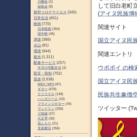
川柳会
(1)
して旧白老町
短歌会
(8)
新型コロナウイルス
(345)
(
アイヌ民族博物館 
日常生活
(651)
映画
(770)
関連サイト
日本映画
(354)
現中映
(45)
津波
(366)
国立アイヌ民族
火山
(91)
環境
(944)
関連エントリ
観光
(1,311)
配食サービス
(257)
ウポポイ の検
今月の宅配弁当
(2)
防災・防犯
(752)
音楽
(2,638)
国立アイヌ民族
MIDI / MP3
(87)
ギター
(678)
民族共生象徴空
クリスマス
(149)
ハンガリー人
(10)
フラメンコギター
(34)
ツイッター (Twit
マンドリン
(250)
三味線
(27)
大正琴
(30)
花ふらり
(21)
音楽療法
(356)