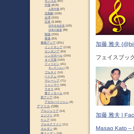
モンゴル
(65)
中国
(819)
人民中国
(97)
北朝鮮
(106)
台湾
(333)
日本
(3,968)
日中文化交流
(105)
日本の皇室
(88)
韓国
(250)
香港
(83)
東南アジア
(351)
加藤 雅夫 (@bihor
インドネシア
(119)
カンボジア
(63)
シンガポール
(104)
フェイスブック (
タイ王国
(140)
フィリピン
(41)
モンテンルパ
(3)
ブルネイ
(14)
ベトナム
(104)
マレーシア
(71)
ミャンマー
(49)
ラオス
(43)
東ティモール
(13)
西アジア
(34)
アゼルバイジャン
(4)
アフリカ
(199)
アルジェリア
(14)
加藤 雅夫 | Fac
エジプト
(23)
ケニア
(10)
ブルキナファソ
(11)
Masao Kato –
ヨルダン
(9)
南スーダン
(19)