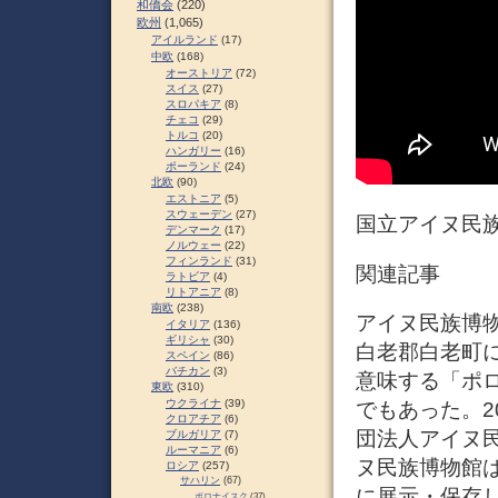
和僑会
(220)
欧州
(1,065)
アイルランド
(17)
中欧
(168)
オーストリア
(72)
スイス
(27)
スロパキア
(8)
チェコ
(29)
トルコ
(20)
ハンガリー
(16)
ポーランド
(24)
北欧
(90)
エストニア
(5)
スウェーデン
(27)
国立アイヌ民族
デンマーク
(17)
ノルウェー
(22)
フィンランド
(31)
関連記事
ラトビア
(4)
リトアニア
(8)
南欧
(238)
アイヌ民族博
イタリア
(136)
ギリシャ
(30)
白老郡白老町
スペイン
(86)
バチカン
(3)
意味する「ポ
東欧
(310)
ウクライナ
(39)
でもあった。2
クロアチア
(6)
団法人アイヌ民
ブルガリア
(7)
ルーマニア
(6)
ヌ民族博物館
ロシア
(257)
サハリン
(67)
に展示・保存
ポロナイスク
(37)