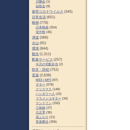
川柳会
(1)
短歌会
(8)
新型コロナウイルス
(345)
日常生活
(651)
映画
(770)
日本映画
(354)
現中映
(45)
津波
(366)
火山
(91)
環境
(944)
観光
(1,311)
配食サービス
(257)
今月の宅配弁当
(2)
防災・防犯
(752)
音楽
(2,638)
MIDI / MP3
(87)
ギター
(678)
クリスマス
(149)
ハンガリー人
(10)
フラメンコギター
(34)
マンドリン
(250)
三味線
(27)
大正琴
(30)
花ふらり
(21)
音楽療法
(356)