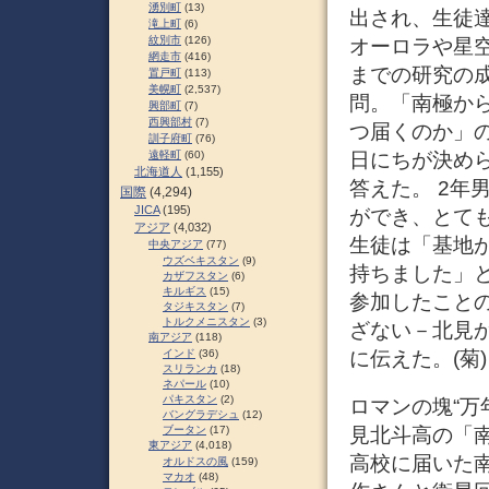
湧別町
(13)
出され、生徒
滝上町
(6)
紋別市
(126)
オーロラや星
網走市
(416)
までの研究の成
置戸町
(113)
美幌町
(2,537)
問。「南極か
興部町
(7)
西興部村
(7)
つ届くのか」
訓子府町
(76)
日にちが決め
遠軽町
(60)
北海道人
(1,155)
答えた。 2年
国際
(4,294)
JICA
(195)
ができ、とて
アジア
(4,032)
生徒は「基地
中央アジア
(77)
ウズベキスタン
(9)
持ちました」
カザフスタン
(6)
キルギス
(15)
参加したこと
タジキスタン
(7)
トルクメニスタン
(3)
ざない－北見
南アジア
(118)
に伝えた。(菊) 
インド
(36)
スリランカ
(18)
ネパール
(10)
パキスタン
(2)
ロマンの塊“万年
バングラデシュ
(12)
見北斗高の「南
ブータン
(17)
東アジア
(4,018)
高校に届いた
オルドスの風
(159)
マカオ
(48)