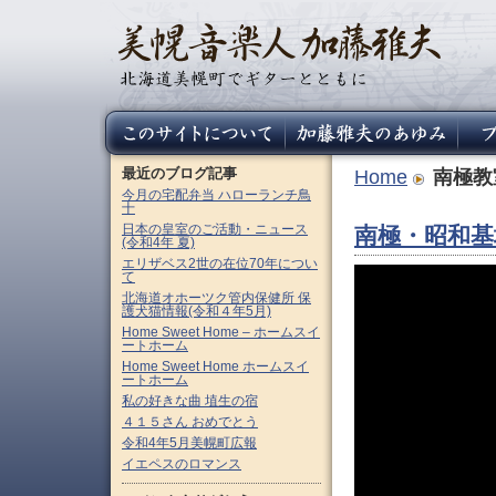
最近のブログ記事
Home
南極教
今月の宅配弁当 ハローランチ鳥
十
日本の皇室のご活動・ニュース
南極・昭和基
(令和4年 夏)
エリザベス2世の在位70年につい
て
北海道オホーツク管内保健所 保
護犬猫情報(令和４年5月)
Home Sweet Home – ホームスイ
ートホーム
Home Sweet Home ホームスイ
ートホーム
私の好きな曲 埴生の宿
４１５さん おめでとう
令和4年5月美幌町広報
イエペスのロマンス