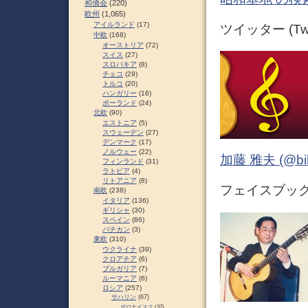
和僑会
(220)
欧州
(1,065)
アイルランド
(17)
ツイッター (Twit
中欧
(168)
オーストリア
(72)
スイス
(27)
スロパキア
(8)
チェコ
(29)
トルコ
(20)
ハンガリー
(16)
ポーランド
(24)
北欧
(90)
エストニア
(5)
スウェーデン
(27)
デンマーク
(17)
ノルウェー
(22)
加藤 雅夫 (@bihor
フィンランド
(31)
ラトビア
(4)
リトアニア
(8)
フェイスブック (
南欧
(238)
イタリア
(136)
ギリシャ
(30)
スペイン
(86)
バチカン
(3)
東欧
(310)
ウクライナ
(39)
クロアチア
(6)
ブルガリア
(7)
ルーマニア
(6)
ロシア
(257)
サハリン
(67)
ポロナイスク
(37)