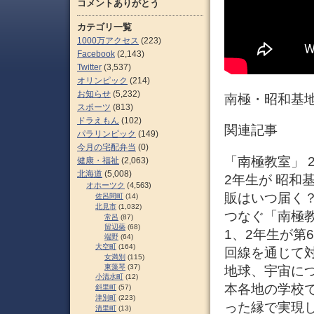
コメントありがとう
カテゴリ一覧
1000万アクセス
(223)
Facebook
(2,143)
Twitter
(3,537)
オリンピック
(214)
お知らせ
(5,232)
南極・昭和基
スポーツ
(813)
ドラえもん
(102)
関連記事
パラリンピック
(149)
今月の宅配弁当
(0)
「南極教室」 2
健康・福祉
(2,063)
北海道
(5,008)
2年生が 昭和
オホーツク
(4,563)
販はいつ届く？
佐呂間町
(14)
北見市
(1,032)
つなぐ「南極
常呂
(87)
留辺蘂
(68)
1、2年生が第
端野
(64)
大空町
(164)
回線を通じて
女満別
(115)
東藻琴
(37)
地球、宇宙に
小清水町
(12)
本各地の学校
斜里町
(57)
津別町
(223)
った縁で実現
清里町
(13)