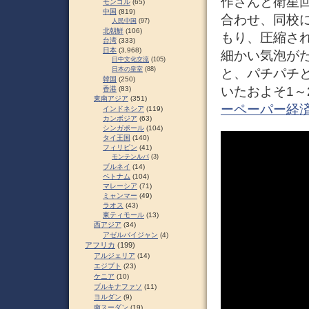
作さんと衛星
モンゴル
(65)
中国
(819)
合わせ、同校
人民中国
(97)
北朝鮮
(106)
もり、圧縮さ
台湾
(333)
日本
(3,968)
細かい気泡が
日中文化交流
(105)
日本の皇室
(88)
と、パチパチ
韓国
(250)
いたおよそ1～
香港
(83)
東南アジア
(351)
ーペーパー経
インドネシア
(119)
カンボジア
(63)
シンガポール
(104)
タイ王国
(140)
フィリピン
(41)
モンテンルパ
(3)
ブルネイ
(14)
ベトナム
(104)
マレーシア
(71)
ミャンマー
(49)
ラオス
(43)
東ティモール
(13)
西アジア
(34)
アゼルバイジャン
(4)
アフリカ
(199)
アルジェリア
(14)
エジプト
(23)
ケニア
(10)
ブルキナファソ
(11)
ヨルダン
(9)
南スーダン
(19)