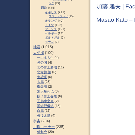
ソチ
(29)
加藤 雅夫 | Fac
西欧
(445)
イギリス
(211)
スコットランド
(15)
Masao Kato –
オランダ
(40)
ドイツ
(122)
フランス
(121)
ベルギー
(13)
ポルトガル
(5)
モナコ
(2)
地震
(1,015)
大相撲
(100)
一山本大生
(4)
仲の国
(4)
北の富士勝昭
(11)
北青鵬 治
(6)
大砂嵐
(6)
大鵬
(28)
御嶽海
(2)
旭大星託也
(3)
照ノ富士春雄
(6)
王鵬幸之介
(2)
琴紺野優紀
(13)
白鵬
(17)
矢後太規
(4)
宇宙
(234)
川柳コーナー
(235)
俳句会
(20)