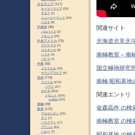
オセアニア
(117)
オーストラリア
(33)
サモア
(1)
ニュージーランド
(16)
パラオ
(8)
関連サイト
中南米
(45)
バルバドス
(2)
メキシコ
(20)
北海道北見北
中央アメリカ
(75)
グアテマラ
(7)
コスタリカ
(9)
南極教室 – 
ハイチ
(4)
パナマ
(7)
中東
(55)
国立極地研究所
イスラエル
(18)
サウジアラビア
(4)
北米
(773)
南極 昭和基地
アメリカ
(474)
ハワイ
(47)
カナダ
(304)
関連エントリ
トロント
(224)
e-nikka
(223)
南極
(39)
金森晶作 の検
南米
(172)
アルゼンチン
(32)
チリ
(7)
南極教室 の検
パラグアイ
(17)
ブラジル
(61)
ペルー
(7)
昭和基地 の検