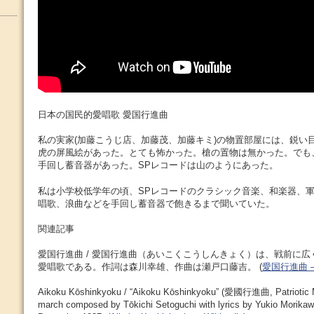
日本の国民的愛唱歌 愛国行進曲
私の実家(加藤こうじ店、加藤茂、加藤キミ)の物置部屋には、鋭い
虎の屏風絵があった。とても怖かった。槍の置物は無かった。でも
手回し蓄音器があった。SPレコードは山のようにあった。
私は小学校低学年の頃、SPレコードのクラシック音楽、和楽器、
唱歌、浪曲などを手回し蓄音器で飽きるまで聞いていた。
関連記事
愛国行進曲 / 愛国行進曲（あいこくこうしんきょく）は、戦前に
愛唱歌である。作詞は森川幸雄、作曲は瀬戸口藤吉。 (
愛国行進曲 – W
Aikoku Kōshinkyoku / “Aikoku Kōshinkyoku” (愛國行進曲, Patriotic M
march composed by Tōkichi Setoguchi with lyrics by Yukio Morikawa