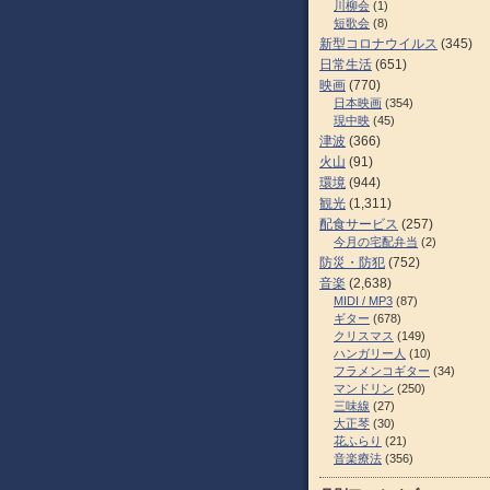
川柳会
(1)
短歌会
(8)
新型コロナウイルス
(345)
日常生活
(651)
映画
(770)
日本映画
(354)
現中映
(45)
津波
(366)
火山
(91)
環境
(944)
観光
(1,311)
配食サービス
(257)
今月の宅配弁当
(2)
防災・防犯
(752)
音楽
(2,638)
MIDI / MP3
(87)
ギター
(678)
クリスマス
(149)
ハンガリー人
(10)
フラメンコギター
(34)
マンドリン
(250)
三味線
(27)
大正琴
(30)
花ふらり
(21)
音楽療法
(356)