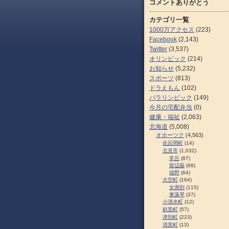
コメントありがとう
カテゴリ一覧
1000万アクセス
(223)
Facebook
(2,143)
Twitter
(3,537)
オリンピック
(214)
お知らせ
(5,232)
スポーツ
(813)
ドラえもん
(102)
パラリンピック
(149)
今月の宅配弁当
(0)
健康・福祉
(2,063)
北海道
(5,008)
オホーツク
(4,563)
佐呂間町
(14)
北見市
(1,032)
常呂
(87)
留辺蘂
(68)
端野
(64)
大空町
(164)
女満別
(115)
東藻琴
(37)
小清水町
(12)
斜里町
(57)
津別町
(223)
清里町
(13)