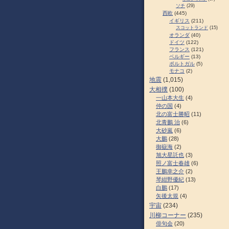
ソチ
(29)
西欧
(445)
イギリス
(211)
スコットランド
(15)
オランダ
(40)
ドイツ
(122)
フランス
(121)
ベルギー
(13)
ポルトガル
(5)
モナコ
(2)
地震
(1,015)
大相撲
(100)
一山本大生
(4)
仲の国
(4)
北の富士勝昭
(11)
北青鵬 治
(6)
大砂嵐
(6)
大鵬
(28)
御嶽海
(2)
旭大星託也
(3)
照ノ富士春雄
(6)
王鵬幸之介
(2)
琴紺野優紀
(13)
白鵬
(17)
矢後太規
(4)
宇宙
(234)
川柳コーナー
(235)
俳句会
(20)