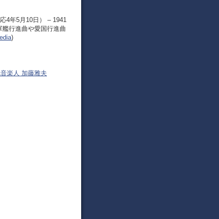
年5月10日） – 1941
軍艦行進曲や愛国行進曲
dia
)
幌音楽人 加藤雅夫