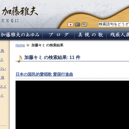
Home
加藤キミ
の検索結果
チ鳥
加藤キミ の検索結果: 11 件
ス
つい
日本の国民的愛唱歌 愛国行進曲
 保
ムスイ
スイ