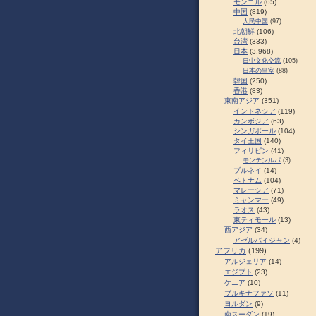
モンゴル
(65)
中国
(819)
人民中国
(97)
北朝鮮
(106)
台湾
(333)
日本
(3,968)
日中文化交流
(105)
日本の皇室
(88)
韓国
(250)
香港
(83)
東南アジア
(351)
インドネシア
(119)
カンボジア
(63)
シンガポール
(104)
タイ王国
(140)
フィリピン
(41)
モンテンルパ
(3)
ブルネイ
(14)
ベトナム
(104)
マレーシア
(71)
ミャンマー
(49)
ラオス
(43)
東ティモール
(13)
西アジア
(34)
アゼルバイジャン
(4)
アフリカ
(199)
アルジェリア
(14)
エジプト
(23)
ケニア
(10)
ブルキナファソ
(11)
ヨルダン
(9)
南スーダン
(19)