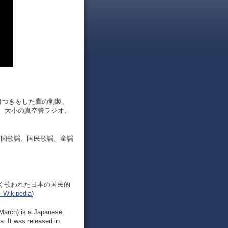
目つきをした鷹の剥製、
、大小の真空管ラジオ、
軍国歌謡、国民歌謡、童謡
広く歌われた日本の国民的
ikipedia
)
arch) is a Japanese
. It was released in