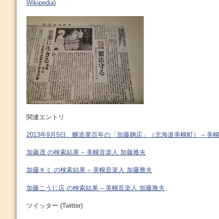
Wikipedia
)
関連エントリ
2013年9月5日、醸造業百年の「加藤麹店」（北海道美幌町） – 美
加藤茂 の検索結果 – 美幌音楽人 加藤雅夫
加藤キミ の検索結果 – 美幌音楽人 加藤雅夫
加藤こうじ店 の検索結果 – 美幌音楽人 加藤雅夫
ツイッター (Twitter)