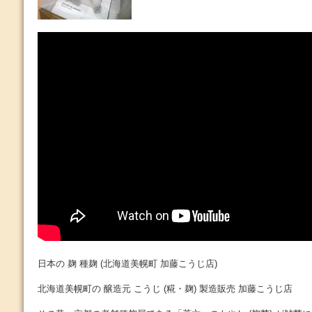
日本の 麹 種麹 (北海道美幌町 加藤こうじ店)
北海道美幌町の 醸造元 こうじ (糀・麹) 製造販売 加藤こうじ店