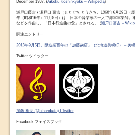
December 1937. (
Aikoku Kōshinkyoku – Wikipedia
)
瀬戸口藤吉 / 瀬戸口 藤吉（せとぐち とうきち、1868年6月29日（慶応4
年（昭和16年）11月8日）は、日本の音楽家の一人で海軍軍楽師。
などを作曲し、「日本行進曲の父」とされる。 (
瀬戸口藤吉 – Wikipe
関連エントリー
2013年9月5日、醸造業百年の「加藤麹店」（北海道美幌町） – 美
Twitter ツイッター
加藤 雅夫 (@bihorokato) | Twitter
Facebook フェイスブック