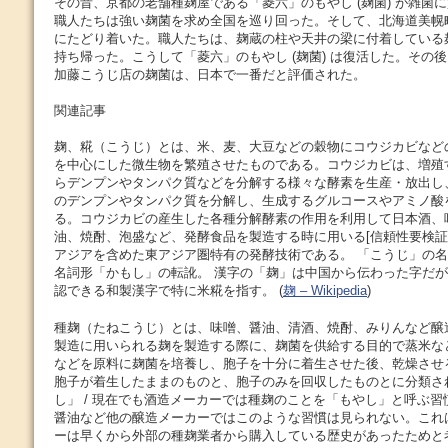
その昔、京都の老舗種麹屋である「菱六」のもやし (麹菌) が雑菌
職人たちは強い麹菌を求め全国を巡り回った。そして、北海道美幌
にたどり着いた。職人たちは、麹蔵の柱や天井の梁に付着している
持ち帰った。こうして「菱六」のもやし (麹菌) は復活した。その
加藤こうじ店の麹菌は、日本で一番だと評価された。
関連記事
麹、糀（こうじ）とは、米、麦、大豆などの穀物にコウジカビなど
を中心にした微生物を繁殖させたものである。コウジカビは、増殖
らデンプンやタンパク質などを分解する様々な酵素を生産・放出し
のデンプンやタンパク質を分解し、生成するグルコースやアミノ酸
る。コウジカビの産生した各種分解酵素の作用を利用して日本酒、
油、焼酎、泡盛など、発酵食品を製造する時に用いる[信頼性要検証
アジアを含めた東アジア圏特有の発酵技術である。 「こうじ」の
名詞形「かもし」の転訛。 漢字の「麹」は中国から伝わった字だ
認できる和製漢字で特に米糀を指す。 (
麹 – Wikipedia
)
種麹（たねこうじ）とは、味噌、醤油、清酒、焼酎、みりんなど醸
製造に用いられる麹を製造する際に、麹菌を供給する目的で蒸米な
などを原料に麹菌を培養し、胞子を十分に着生させた後、乾燥させ
胞子が着生したままのものと、胞子のみを回収したものとに分類さ
し」 / 現在でも酒造メーカーでは種麹のことを「もやし」と呼ぶ
醤油など他の醸造メーカーではこのような習慣は見られない。これ
ーは早くから外部の種麹業者から購入している歴史があったためと考