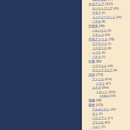
オセアニア
(117)
オーストラリア
(33)
サモア
(1)
ニュージーランド
(16)
パラオ
(8)
中南米
(45)
バルバドス
(2)
メキシコ
(20)
中央アメリカ
(75)
グアテマラ
(7)
コスタリカ
(9)
ハイチ
(4)
パナマ
(7)
中東
(55)
イスラエル
(18)
サウジアラビア
(4)
北米
(773)
アメリカ
(474)
ハワイ
(47)
カナダ
(304)
トロント
(224)
e-nikka
(223)
南極
(39)
南米
(172)
アルゼンチン
(32)
チリ
(7)
パラグアイ
(17)
ブラジル
(61)
ペルー
(7)