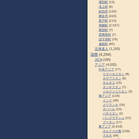
湧別町
(13)
滝上町
(6)
紋別市
(126)
網走市
(416)
置戸町
(113)
美幌町
(2,537)
興部町
(7)
西興部村
(7)
訓子府町
(76)
遠軽町
(60)
北海道人
(1,155)
国際
(4,294)
JICA
(195)
アジア
(4,032)
中央アジア
(77)
ウズベキスタン
(9)
カザフスタン
(6)
キルギス
(15)
タジキスタン
(7)
トルクメニスタン
(3)
南アジア
(118)
インド
(36)
スリランカ
(18)
ネパール
(10)
パキスタン
(2)
バングラデシュ
(12)
ブータン
(17)
東アジア
(4,018)
オルドスの風
(159)
マカオ
(48)