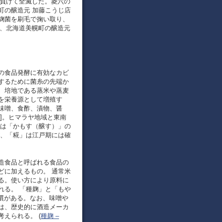
に負けて全滅した。菱六の
町の醸造元 加藤こうじ店
麹菌を刷毛で掬い取り、
後、北海道美幌町の醸造元
の食品発酵に有効なカビ
するために菌糸の先端か
、培地である蒸米や蒸麦
を栄養源として増殖す
味噌、食酢、漬物、醤
]。ヒマラヤ地域と東南
名は「かもす（醸す）」の
が、「糀」は江戸期には確
造食品と呼ばれる食品の
どに加えるもの。 通常米
る。使い方により原料に
れる。 「種麹」と「もや
習慣がある。なお、味噌や
は、歴史的に酒造メーカ
えられる。 (
種麹 –