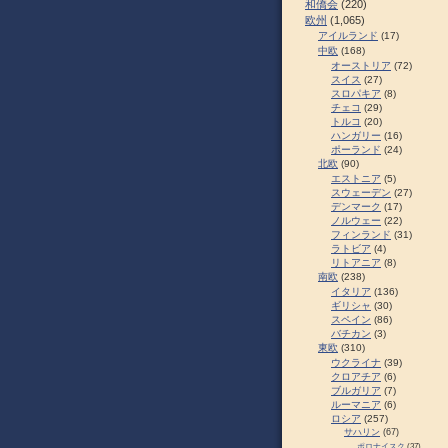
和僑会
(220)
欧州
(1,065)
アイルランド
(17)
中欧
(168)
オーストリア
(72)
スイス
(27)
スロパキア
(8)
チェコ
(29)
トルコ
(20)
ハンガリー
(16)
ポーランド
(24)
北欧
(90)
エストニア
(5)
スウェーデン
(27)
デンマーク
(17)
ノルウェー
(22)
フィンランド
(31)
ラトビア
(4)
リトアニア
(8)
南欧
(238)
イタリア
(136)
ギリシャ
(30)
スペイン
(86)
バチカン
(3)
東欧
(310)
ウクライナ
(39)
クロアチア
(6)
ブルガリア
(7)
ルーマニア
(6)
ロシア
(257)
サハリン
(67)
ポロナイスク
(37)