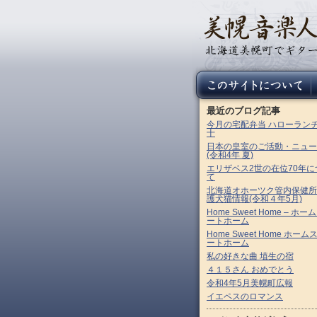
最近のブログ記事
今月の宅配弁当 ハローラン
十
日本の皇室のご活動・ニュー
(令和4年 夏)
エリザベス2世の在位70年に
て
北海道オホーツク管内保健所
護犬猫情報(令和４年5月)
Home Sweet Home – ホー
ートホーム
Home Sweet Home ホーム
ートホーム
私の好きな曲 埴生の宿
４１５さん おめでとう
令和4年5月美幌町広報
イエペスのロマンス