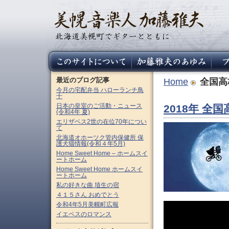
最近のブログ記事
Home
全国高
今月の宅配弁当 ハローランチ鳥
十
日本の皇室のご活動・ニュース
2018年 全
(令和4年 夏)
エリザベス2世の在位70年につい
て
北海道オホーツク管内保健所 保
護犬猫情報(令和４年5月)
Home Sweet Home – ホームスイ
ートホーム
Home Sweet Home ホームスイ
ートホーム
私の好きな曲 埴生の宿
４１５さん おめでとう
令和4年5月美幌町広報
イエペスのロマンス