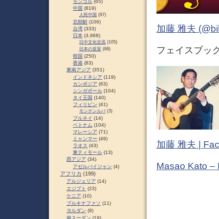
モンゴル
(65)
中国
(819)
人民中国
(97)
北朝鮮
(106)
加藤 雅夫 (@bihor
台湾
(333)
日本
(3,968)
日中文化交流
(105)
フェイスブック (
日本の皇室
(88)
韓国
(250)
香港
(83)
東南アジア
(351)
インドネシア
(119)
カンボジア
(63)
シンガポール
(104)
タイ王国
(140)
フィリピン
(41)
モンテンルパ
(3)
ブルネイ
(14)
ベトナム
(104)
マレーシア
(71)
ミャンマー
(49)
加藤 雅夫 | Fac
ラオス
(43)
東ティモール
(13)
西アジア
(34)
Masao Kato –
アゼルバイジャン
(4)
アフリカ
(199)
アルジェリア
(14)
エジプト
(23)
ケニア
(10)
ブルキナファソ
(11)
ヨルダン
(9)
南スーダン
(19)