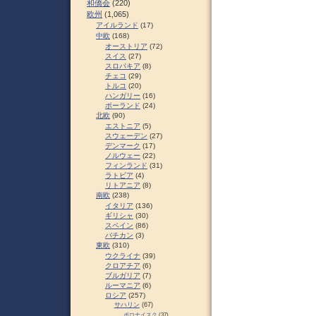
和僑会
(220)
欧州
(1,065)
アイルランド
(17)
中欧
(168)
オーストリア
(72)
スイス
(27)
スロパキア
(8)
チェコ
(29)
トルコ
(20)
ハンガリー
(16)
ポーランド
(24)
北欧
(90)
エストニア
(5)
スウェーデン
(27)
デンマーク
(17)
ノルウェー
(22)
フィンランド
(31)
ラトビア
(4)
リトアニア
(8)
南欧
(238)
イタリア
(136)
ギリシャ
(30)
スペイン
(86)
バチカン
(3)
東欧
(310)
ウクライナ
(39)
クロアチア
(6)
ブルガリア
(7)
ルーマニア
(6)
ロシア
(257)
サハリン
(67)
ポロナイスク
(37)