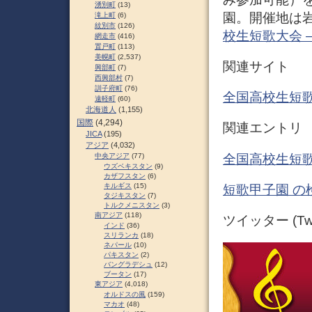
湧別町
(13)
園。開催地は岩
滝上町
(6)
紋別市
(126)
校生短歌大会 – W
網走市
(416)
置戸町
(113)
美幌町
(2,537)
関連サイト
興部町
(7)
西興部村
(7)
訓子府町
(76)
全国高校生短歌
遠軽町
(60)
北海道人
(1,155)
国際
(4,294)
関連エントリ
JICA
(195)
アジア
(4,032)
全国高校生短歌
中央アジア
(77)
ウズベキスタン
(9)
カザフスタン
(6)
キルギス
(15)
短歌甲子園 の
タジキスタン
(7)
トルクメニスタン
(3)
南アジア
(118)
ツイッター (Twit
インド
(36)
スリランカ
(18)
ネパール
(10)
パキスタン
(2)
バングラデシュ
(12)
ブータン
(17)
東アジア
(4,018)
オルドスの風
(159)
マカオ
(48)