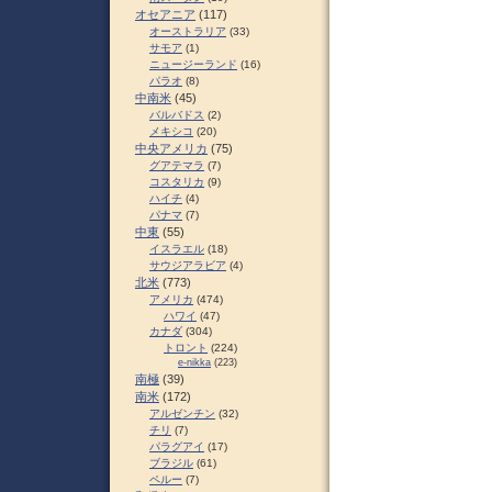
オセアニア
(117)
オーストラリア
(33)
サモア
(1)
ニュージーランド
(16)
パラオ
(8)
中南米
(45)
バルバドス
(2)
メキシコ
(20)
中央アメリカ
(75)
グアテマラ
(7)
コスタリカ
(9)
ハイチ
(4)
パナマ
(7)
中東
(55)
イスラエル
(18)
サウジアラビア
(4)
北米
(773)
アメリカ
(474)
ハワイ
(47)
カナダ
(304)
トロント
(224)
e-nikka
(223)
南極
(39)
南米
(172)
アルゼンチン
(32)
チリ
(7)
パラグアイ
(17)
ブラジル
(61)
ペルー
(7)