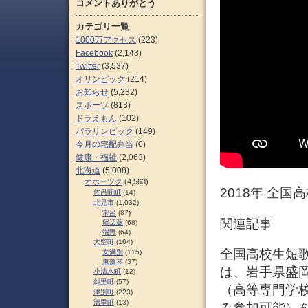
コメントありがとう
カテゴリ一覧
1000万アクセス
(223)
Facebook
(2,143)
Twitter
(3,537)
オリンピック
(214)
お知らせ
(5,232)
スポーツ
(813)
ドラえもん
(102)
パラリンピック
(149)
今月の宅配弁当
(0)
健康・福祉
(2,063)
北海道
(5,008)
オホーツク
(4,563)
2018年 全国
佐呂間町
(14)
北見市
(1,032)
常呂
(87)
関連記事
留辺蘂
(68)
端野
(64)
大空町
(164)
全国高校生短
女満別
(115)
東藻琴
(37)
は、岩手県盛岡
小清水町
(12)
斜里町
(57)
（高等専門学
津別町
(223)
清里町
(13)
み参加可能）