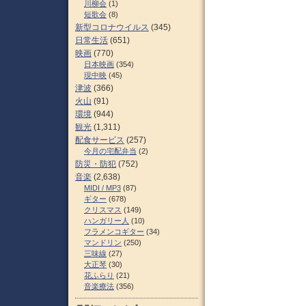
川柳会
(1)
短歌会
(8)
新型コロナウイルス
(345)
日常生活
(651)
映画
(770)
日本映画
(354)
現中映
(45)
津波
(366)
火山
(91)
環境
(944)
観光
(1,311)
配食サービス
(257)
今月の宅配弁当
(2)
防災・防犯
(752)
音楽
(2,638)
MIDI / MP3
(87)
ギター
(678)
クリスマス
(149)
ハンガリー人
(10)
フラメンコギター
(34)
マンドリン
(250)
三味線
(27)
大正琴
(30)
花ふらり
(21)
音楽療法
(356)