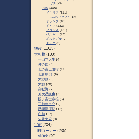
ソチ
(29)
西欧
(445)
イギリス
(211)
スコットランド
(15)
オランダ
(40)
ドイツ
(122)
フランス
(121)
ベルギー
(13)
ポルトガル
(5)
モナコ
(2)
地震
(1,015)
大相撲
(100)
一山本大生
(4)
仲の国
(4)
北の富士勝昭
(11)
北青鵬 治
(6)
大砂嵐
(6)
大鵬
(28)
御嶽海
(2)
旭大星託也
(3)
照ノ富士春雄
(6)
王鵬幸之介
(2)
琴紺野優紀
(13)
白鵬
(17)
矢後太規
(4)
宇宙
(234)
川柳コーナー
(235)
俳句会
(20)