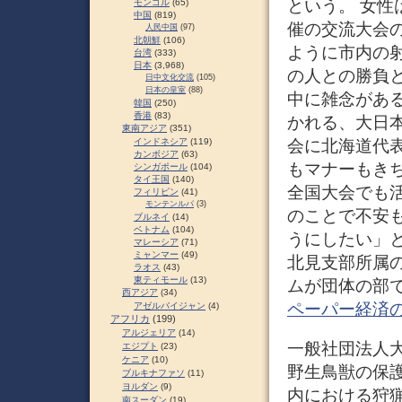
という。 女性
モンゴル
(65)
中国
(819)
催の交流大会
人民中国
(97)
北朝鮮
(106)
ように市内の
台湾
(333)
日本
(3,968)
の人との勝負
日中文化交流
(105)
日本の皇室
(88)
中に雑念がある
韓国
(250)
香港
(83)
かれる、大日
東南アジア
(351)
会に北海道代
インドネシア
(119)
カンボジア
(63)
もマナーもき
シンガポール
(104)
タイ王国
(140)
全国大会でも
フィリピン
(41)
モンテンルパ
(3)
のことで不安
ブルネイ
(14)
ベトナム
(104)
うにしたい」
マレーシア
(71)
ミャンマー
(49)
北見支部所属
ラオス
(43)
東ティモール
(13)
ムが団体の部で
西アジア
(34)
ペーパー経済
アゼルバイジャン
(4)
アフリカ
(199)
アルジェリア
(14)
一般社団法人
エジプト
(23)
ケニア
(10)
野生鳥獣の保
ブルキナファソ
(11)
ヨルダン
(9)
内における狩猟
南スーダン
(19)