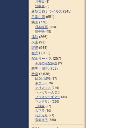
川柳会
(1)
短歌会
(8)
新型コロナウイルス
(345)
日常生活
(651)
映画
(770)
日本映画
(354)
現中映
(45)
津波
(366)
火山
(91)
環境
(944)
観光
(1,311)
配食サービス
(257)
今月の宅配弁当
(2)
防災・防犯
(752)
音楽
(2,638)
MIDI / MP3
(87)
ギター
(678)
クリスマス
(149)
ハンガリー人
(10)
フラメンコギター
(34)
マンドリン
(250)
三味線
(27)
大正琴
(30)
花ふらり
(21)
音楽療法
(356)