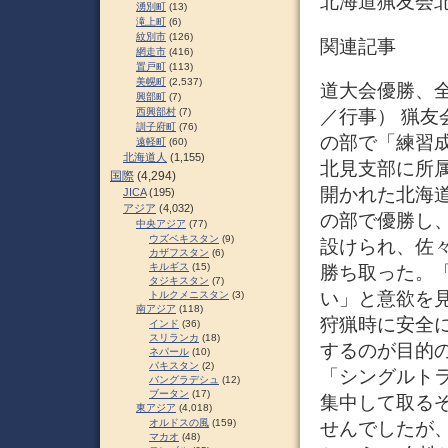
北海道猟友会北
湧別町
(13)
滝上町
(6)
紋別市
(126)
関連記事
網走市
(416)
置戸町
(113)
美幌町
(2,537)
道大会優勝、全国
興部町
(7)
／行事） 猟友
西興部村
(7)
訓子府町
(76)
の部で「練習成
遠軽町
(60)
北海道人
(1,155)
北見支部に所
国際
(4,294)
開かれた北海
JICA
(195)
アジア
(4,032)
の部で優勝し
中央アジア
(77)
ウズベキスタン
(9)
設けられ、佐
カザフスタン
(6)
キルギス
(15)
勝ち取った。
タジキスタン
(7)
い」と意欲を見
トルクメニスタン
(3)
南アジア
(118)
狩猟時に安全
インド
(36)
スリランカ
(18)
するのが目的の
ネパール
(10)
パキスタン
(2)
「シングルト
バングラデシュ
(12)
ブータン
(17)
集中して取る
東アジア
(4,018)
オルドスの風
(159)
せんでしたが
マカオ
(48)