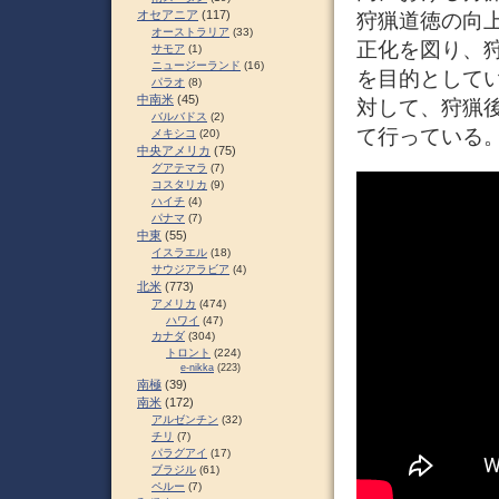
オセアニア
(117)
狩猟道徳の向
オーストラリア
(33)
正化を図り、
サモア
(1)
ニュージーランド
(16)
を目的として
パラオ
(8)
中南米
(45)
対して、狩猟
バルバドス
(2)
て行っている。 
メキシコ
(20)
中央アメリカ
(75)
グアテマラ
(7)
コスタリカ
(9)
ハイチ
(4)
パナマ
(7)
中東
(55)
イスラエル
(18)
サウジアラビア
(4)
北米
(773)
アメリカ
(474)
ハワイ
(47)
カナダ
(304)
トロント
(224)
e-nikka
(223)
南極
(39)
南米
(172)
アルゼンチン
(32)
チリ
(7)
パラグアイ
(17)
ブラジル
(61)
ペルー
(7)