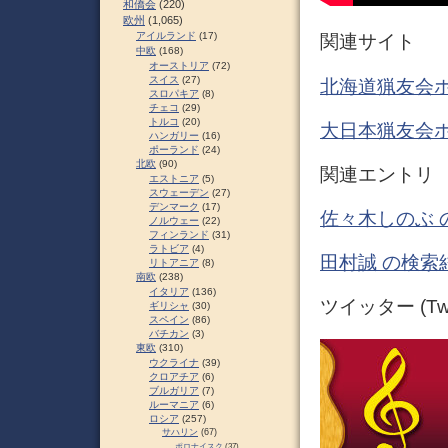
和僑会
(220)
欧州
(1,065)
アイルランド
(17)
関連サイト
中欧
(168)
オーストリア
(72)
スイス
(27)
北海道猟友会
スロパキア
(8)
チェコ
(29)
トルコ
(20)
大日本猟友会
ハンガリー
(16)
ポーランド
(24)
北欧
(90)
関連エントリ
エストニア
(5)
スウェーデン
(27)
デンマーク
(17)
佐々木しのぶ 
ノルウェー
(22)
フィンランド
(31)
ラトビア
(4)
田村誠 の検索
リトアニア
(8)
南欧
(238)
イタリア
(136)
ツイッター (Twit
ギリシャ
(30)
スペイン
(86)
バチカン
(3)
東欧
(310)
ウクライナ
(39)
クロアチア
(6)
ブルガリア
(7)
ルーマニア
(6)
ロシア
(257)
サハリン
(67)
ポロナイスク
(37)