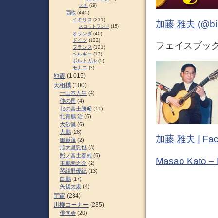
ソチ
(29)
西欧
(445)
イギリス
(211)
加藤 雅夫 (@bihor
スコットランド
(15)
オランダ
(40)
ドイツ
(122)
フェイスブック (
フランス
(121)
ベルギー
(13)
ポルトガル
(5)
モナコ
(2)
地震
(1,015)
大相撲
(100)
一山本大生
(4)
仲の国
(4)
北の富士勝昭
(11)
北青鵬 治
(6)
大砂嵐
(6)
大鵬
(28)
加藤 雅夫 | Fac
御嶽海
(2)
旭大星託也
(3)
照ノ富士春雄
(6)
Masao Kato –
王鵬幸之介
(2)
琴紺野優紀
(13)
白鵬
(17)
矢後太規
(4)
宇宙
(234)
川柳コーナー
(235)
俳句会
(20)