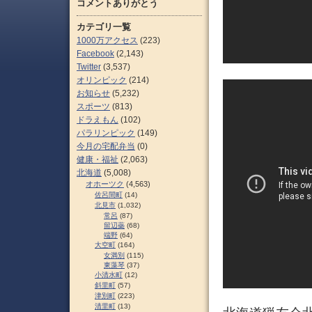
コメントありがとう
カテゴリ一覧
1000万アクセス
(223)
Facebook
(2,143)
Twitter
(3,537)
オリンピック
(214)
お知らせ
(5,232)
スポーツ
(813)
ドラえもん
(102)
パラリンピック
(149)
今月の宅配弁当
(0)
健康・福祉
(2,063)
北海道
(5,008)
オホーツク
(4,563)
佐呂間町
(14)
北見市
(1,032)
常呂
(87)
留辺蘂
(68)
端野
(64)
大空町
(164)
女満別
(115)
東藻琴
(37)
小清水町
(12)
斜里町
(57)
津別町
(223)
清里町
(13)