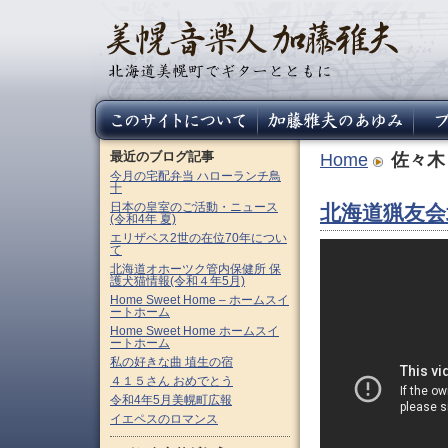
最近のブログ記事
Home
佐々木
今月の宅配弁当 ハローランチ鳥
十
日本の皇室のご活動・ニュース
北海道猟友会
(令和4年 夏)
エリザベス2世の在位70年につい
て
北海道オホーツク管内保健所 保
護犬猫情報(令和４年5月)
Home Sweet Home – ホームスイ
ートホーム
Home Sweet Home ホームスイ
ートホーム
私の好きな曲 埴生の宿
４１５さん おめでとう
令和4年5月美幌町広報
イエペスのロマンス