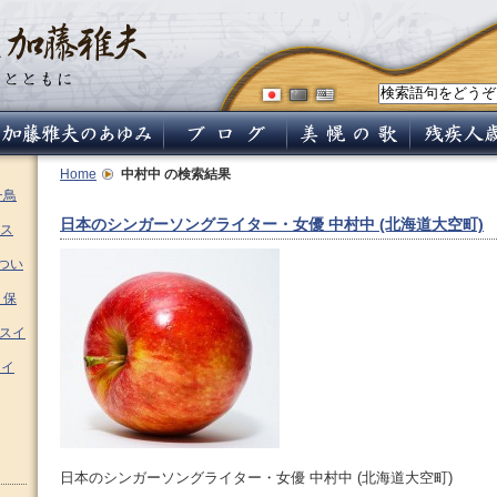
Home
中村中
の検索結果
チ鳥
日本のシンガーソングライター・女優 中村中 (北海道大空町)
ス
つい
 保
ムスイ
スイ
日本のシンガーソングライター・女優 中村中 (北海道大空町)