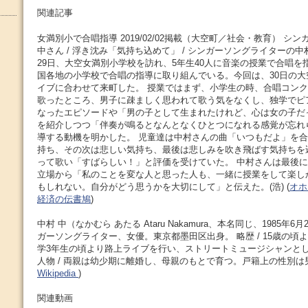
関連記事
女満別小で合唱指導 2019/02/02掲載（大空町／社会・教育） シ
中さん / 浮き沈み「気持ち込めて」 / シンガーソングライターの
29日、大空女満別小学校を訪れ、5年生40人に音楽の授業で合唱を
国各地の小学校で合唱の指導に取り組んでいる。今回は、30日の
イブに合わせて来町した。 授業ではまず、小学生の時、合唱コン
歌ったところ、男子に疎ましく思われて歌う気をなくし、独学でピ
なったエピソードや「男の子として生まれたけれど、心は女の子だ
を紹介しつつ「伴奏が鳴るとなんとなくひとつになれる感覚が忘れ
導する動機を明かした。 児童達は中村さんの曲「いつもだよ」を
持ち、その次は悲しい気持ち、最後は悲しみを吹き飛ばす気持ちを
って歌い「すばらしい！」と評価を受けていた。 中村さんは最後
立場から「私のことを変な人と思った人も、一緒に授業をして楽し
もしれない。自分がどう思うかを大切にして」と伝えた。(浩) (
オホ
経済の伝書鳩
)
中村 中（なかむら あたる Ataru Nakamura、本名同じ、1985年6
ガーソングライター、女優。東京都墨田区出身。 略歴 / 15歳の頃
学3年生の頃より路上ライブを行い、ストリートミュージシャンと
人物 / 両親は幼少期に離婚し、母親のもとで育つ。戸籍上の性別は男
Wikipedia
)
関連動画