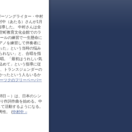
ンガーソングライター・中村
中村中（あたる）さんが1月
指導した。 中村さんは全
大空町教育文化会館でのラ
クールの練習で一生懸命に
アノを練習して伴奏者に
った」という当時の悩み
られない」と、合唱を指
合唱。「最初はうれしい気
込めて」という指導に従
に、トランスジェンダーの
かったという人もいるか
ーツクのフリーペーパー
月28日 – ）は、日本のシン
より作詞作曲を始める。中
して活動するようになる。
性。 (
中村中 –