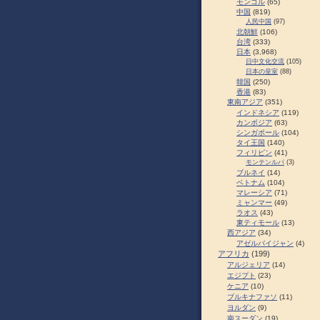
モンゴル
(65)
中国
(819)
人民中国
(97)
北朝鮮
(106)
台湾
(333)
日本
(3,968)
日中文化交流
(105)
日本の皇室
(88)
韓国
(250)
香港
(83)
東南アジア
(351)
インドネシア
(119)
カンボジア
(63)
シンガポール
(104)
タイ王国
(140)
フィリピン
(41)
モンテンルパ
(3)
ブルネイ
(14)
ベトナム
(104)
マレーシア
(71)
ミャンマー
(49)
ラオス
(43)
東ティモール
(13)
西アジア
(34)
アゼルバイジャン
(4)
アフリカ
(199)
アルジェリア
(14)
エジプト
(23)
ケニア
(10)
ブルキナファソ
(11)
ヨルダン
(9)
南スーダン
(19)