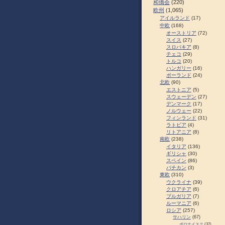
和僑会
(220)
欧州
(1,065)
アイルランド
(17)
中欧
(168)
オーストリア
(72)
スイス
(27)
スロパキア
(8)
チェコ
(29)
トルコ
(20)
ハンガリー
(16)
ポーランド
(24)
北欧
(90)
エストニア
(5)
スウェーデン
(27)
デンマーク
(17)
ノルウェー
(22)
フィンランド
(31)
ラトビア
(4)
リトアニア
(8)
南欧
(238)
イタリア
(136)
ギリシャ
(30)
スペイン
(86)
バチカン
(3)
東欧
(310)
ウクライナ
(39)
クロアチア
(6)
ブルガリア
(7)
ルーマニア
(6)
ロシア
(257)
サハリン
(67)
ポロナイスク
(37)