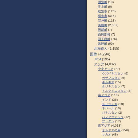
湧別町
(13)
滝上町
(6)
紋別市
(126)
網走市
(416)
置戸町
(113)
美幌町
(2,537)
興部町
(7)
西興部村
(7)
訓子府町
(76)
遠軽町
(60)
北海道人
(1,155)
国際
(4,294)
JICA
(195)
アジア
(4,032)
中央アジア
(77)
ウズベキスタン
(9)
カザフスタン
(6)
キルギス
(15)
タジキスタン
(7)
トルクメニスタン
(3)
南アジア
(118)
インド
(36)
スリランカ
(18)
ネパール
(10)
パキスタン
(2)
バングラデシュ
(12)
ブータン
(17)
東アジア
(4,018)
オルドスの風
(159)
マカオ
(48)