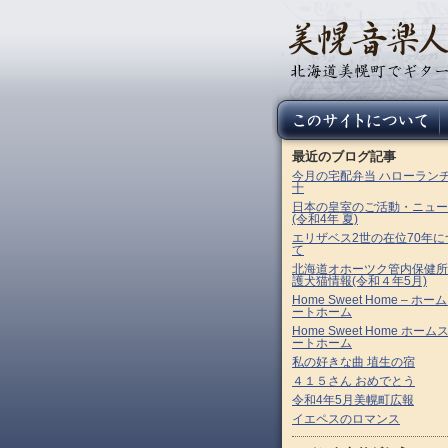
最近のブログ記事
今月の宅配弁当 ハローラン
十
日本の皇室のご活動・ニュー
(令和4年 夏)
エリザベス2世の在位70年に
て
北海道オホーツク管内保健所
護犬猫情報(令和４年5月)
Home Sweet Home – ホー
ートホーム
Home Sweet Home ホーム
ートホーム
私の好きな曲 埴生の宿
４１５さん おめでとう
令和4年5月美幌町広報
イエペスのロマンス