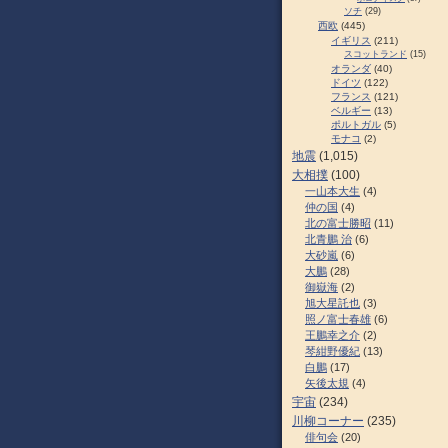
ソチ
(29)
西欧
(445)
イギリス
(211)
スコットランド
(15)
オランダ
(40)
ドイツ
(122)
フランス
(121)
ベルギー
(13)
ポルトガル
(5)
モナコ
(2)
地震
(1,015)
大相撲
(100)
一山本大生
(4)
仲の国
(4)
北の富士勝昭
(11)
北青鵬 治
(6)
大砂嵐
(6)
大鵬
(28)
御嶽海
(2)
旭大星託也
(3)
照ノ富士春雄
(6)
王鵬幸之介
(2)
琴紺野優紀
(13)
白鵬
(17)
矢後太規
(4)
宇宙
(234)
川柳コーナー
(235)
俳句会
(20)