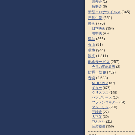
川柳会
(1)
短歌会
(8)
新型コロナウイルス
(345)
日常生活
(651)
映画
(770)
日本映画
(354)
現中映
(45)
津波
(366)
火山
(91)
環境
(944)
観光
(1,311)
配食サービス
(257)
今月の宅配弁当
(2)
防災・防犯
(752)
音楽
(2,638)
MIDI / MP3
(87)
ギター
(678)
クリスマス
(149)
ハンガリー人
(10)
フラメンコギター
(34)
マンドリン
(250)
三味線
(27)
大正琴
(30)
花ふらり
(21)
音楽療法
(356)