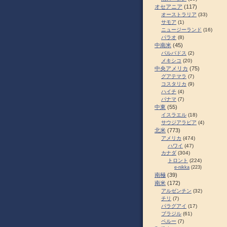
オセアニア
(117)
オーストラリア
(33)
サモア
(1)
ニュージーランド
(16)
パラオ
(8)
中南米
(45)
バルバドス
(2)
メキシコ
(20)
中央アメリカ
(75)
グアテマラ
(7)
コスタリカ
(9)
ハイチ
(4)
パナマ
(7)
中東
(55)
イスラエル
(18)
サウジアラビア
(4)
北米
(773)
アメリカ
(474)
ハワイ
(47)
カナダ
(304)
トロント
(224)
e-nikka
(223)
南極
(39)
南米
(172)
アルゼンチン
(32)
チリ
(7)
パラグアイ
(17)
ブラジル
(61)
ペルー
(7)