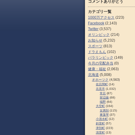
コメントありがとう
カテゴリ一覧
1000万アクセス
(223)
Facebook
(2,143)
Twitter
(3,537)
オリンピック
(214)
お知らせ
(5,232)
スポーツ
(813)
ドラえもん
(102)
パラリンピック
(149)
今月の宅配弁当
(0)
健康・福祉
(2,063)
北海道
(5,008)
オホーツク
(4,563)
佐呂間町
(14)
北見市
(1,032)
常呂
(87)
留辺蘂
(68)
端野
(64)
大空町
(164)
女満別
(115)
東藻琴
(37)
小清水町
(12)
斜里町
(57)
津別町
(223)
清里町
(13)