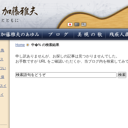
Home
中�%
の検索結果
チ鳥
申し訳ありませんが、お探しの記事は見つかりませんでした。
ス
お手数ですが URL をご確認いただくか、当ブログ内を検索してみ
つい
 保
ムスイ
スイ