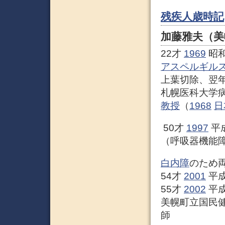
残疾人歳時記
加藤雅夫（美
22才
1969
昭和
アスペルギル
上葉切除、翌
札幌医科大学
教授
（
1968
日
50才
1997
平
（呼吸器機能
白内障
のため
54才
2001
平成
55才
2002
平成
美幌町立国民健
師