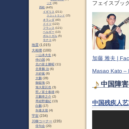
フェイスブック (
ソチ
(29)
西欧
(445)
イギリス
(211)
スコットランド
(15)
オランダ
(40)
ドイツ
(122)
フランス
(121)
ベルギー
(13)
ポルトガル
(5)
モナコ
(2)
地震
(1,015)
大相撲
(100)
一山本大生
(4)
加藤 雅夫 | Fac
仲の国
(4)
北の富士勝昭
(11)
北青鵬 治
(6)
Masao Kato –
大砂嵐
(6)
大鵬
(28)
中国障害
御嶽海
(2)
旭大星託也
(3)
照ノ富士春雄
(6)
王鵬幸之介
(2)
中国残疾人艺
琴紺野優紀
(13)
白鵬
(17)
矢後太規
(4)
宇宙
(234)
川柳コーナー
(235)
俳句会
(20)