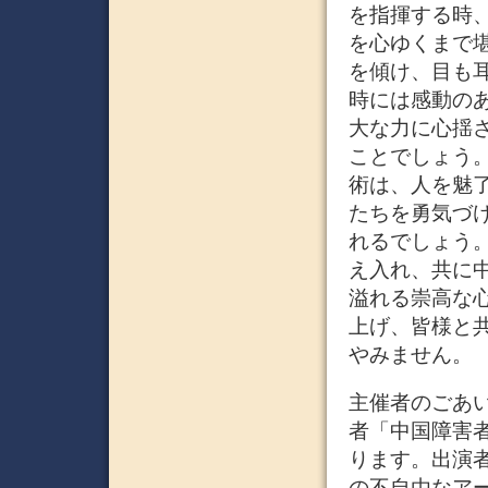
を指揮する時
を心ゆくまで
を傾け、目も
時には感動の
大な力に心揺
ことでしょう
術は、人を魅
たちを勇気づ
れるでしょう
え入れ、共に
溢れる崇高な
上げ、皆様と
やみません。
主催者のごあい
者「中国障害
ります。出演
の不自由なア