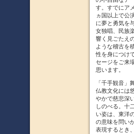
す。すでにア
ヵ国以上で公
に夢と勇気を
女独唱、民族
響く見ごたえ
ような稽古を
性を身につけ
セージをご来
思います。
「千手観音」舞
仏教文化には
やかで慈悲深
しのべる。十
い姿は、東洋
の意味を問い
表現するとき