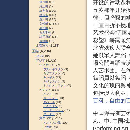
开设的律动课
湧別町
(13)
滝上町
(6)
五岁那年开始
紋別市
(126)
網走市
(416)
律，但堅毅的
置戸町
(113)
一直百折不撓地
美幌町
(2,537)
興部町
(7)
艺术盛会“无国
西興部村
(7)
訓子府町
(76)
彩塑》嶄露頭角
遠軽町
(60)
北海道人
(1,155)
北省残疾人联合
国際
(4,294)
她以單人舞蹈
JICA
(195)
アジア
(4,032)
場公開舞蹈表演
中央アジア
(77)
人艺术团。在2
ウズベキスタン
(9)
カザフスタン
(6)
舞蹈員以舞蹈
キルギス
(15)
タジキスタン
(7)
文化的瑰丽與
トルクメニスタン
(3)
南アジア
(118)
包括澳大利亞、
インド
(36)
スリランカ
(18)
百科，自由的
ネパール
(10)
パキスタン
(2)
バングラデシュ
(12)
中国障害者芸
ブータン
(17)
東アジア
(4,018)
ん、中: 中国残疾人
オルドスの風
(159)
マカオ
(48)
Performing