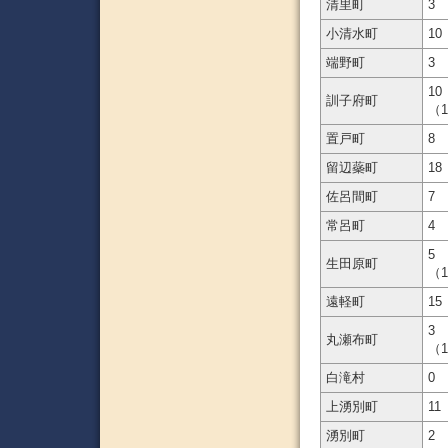
清里町
3
小清水町
10
端野町
3
10
訓子府町
（
置戸町
8
留辺蘂町
18
佐呂間町
7
常呂町
4
5
生田原町
（
遠軽町
15
3
丸瀬布町
（
白滝村
0
上湧別町
11
湧別町
2