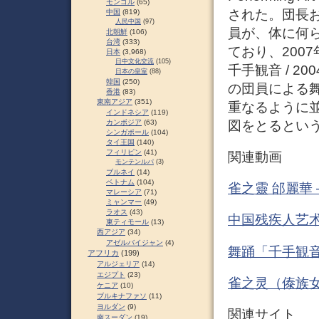
モンゴル
(65)
された。団長お
中国
(819)
人民中国
(97)
員が、体に何
北朝鮮
(106)
台湾
(333)
ており、200
日本
(3,968)
日中文化交流
(105)
千手観音 / 
日本の皇室
(88)
韓国
(250)
の団員による
香港
(83)
東南アジア
(351)
重なるように
インドネシア
(119)
図をとるという
カンボジア
(63)
シンガポール
(104)
タイ王国
(140)
フィリピン
(41)
関連動画
モンテンルパ
(3)
ブルネイ
(14)
ベトナム
(104)
雀之靈 邰麗華 – 
マレーシア
(71)
ミャンマー
(49)
ラオス
(43)
中国残疾人艺术团
東ティモール
(13)
西アジア
(34)
アゼルバイジャン
(4)
舞踊「千手観音」
アフリカ
(199)
アルジェリア
(14)
エジプト
(23)
雀之灵（傣族女子
ケニア
(10)
ブルキナファソ
(11)
ヨルダン
(9)
関連サイト
南スーダン
(19)