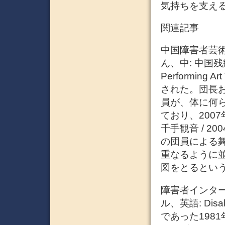
気持ちを支え
関連記事
中国障害者芸
ん、中: 中国残疾人
Performing
された。団長お
員が、体に何
ており、200
千手観音 / 
の団員による
重なるように
図をとるという
障害者インタ
ル、英語: Disab
であった198