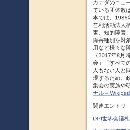
カナダのニュー
ている団体数は世
本では、198
営利活動法人
害、知的障害
障害種別を対
用など様々な
（2017年8
会」「すべて
人もない人と
現するため、
集会の実施や研
ナル – Wikiped
関連エントリ
DPI世界会議