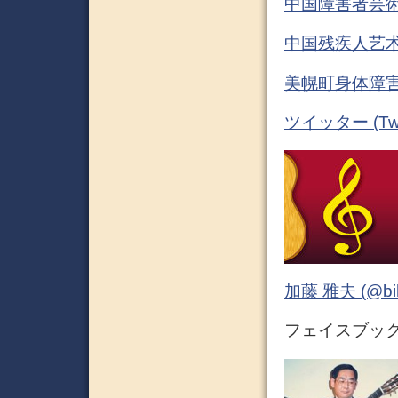
中国障害者芸術
中国残疾人艺术
美幌町身体障害
ツイッター (Twit
加藤 雅夫 (@bihor
フェイスブック (