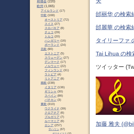
夫
和僑会
(220)
欧州
(1,065)
アイルランド
(17)
邰丽华 の検索
中欧
(168)
オーストリア
(72)
スイス
(27)
邰麗華 の検索
スロパキア
(8)
チェコ
(29)
トルコ
(20)
タイリーファ 
ハンガリー
(16)
ポーランド
(24)
北欧
(90)
Tai Lihua
エストニア
(5)
スウェーデン
(27)
デンマーク
(17)
ツイッター (Twit
ノルウェー
(22)
フィンランド
(31)
ラトビア
(4)
リトアニア
(8)
南欧
(238)
イタリア
(136)
ギリシャ
(30)
スペイン
(86)
バチカン
(3)
東欧
(310)
ウクライナ
(39)
クロアチア
(6)
ブルガリア
(7)
ルーマニア
(6)
加藤 雅夫 (@bihor
ロシア
(257)
サハリン
(67)
ポロナイスク
(37)