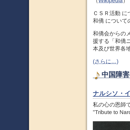
（
Wikipedia
）
ＣＳＲ活動 に
和僑 について
和僑会からの
援する「和僑ニ
本及び世界各
(さらに…)
中国障害
ナルシソ・
私の心の恩師
"Tribute to Na