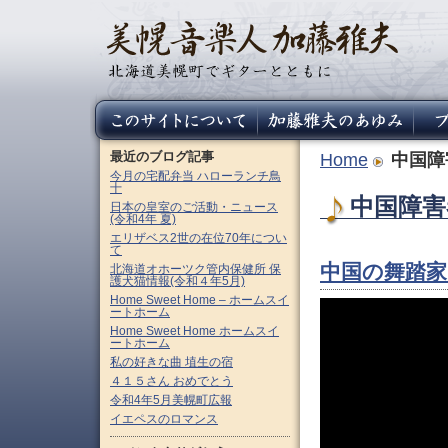
最近のブログ記事
Home
中国障
今月の宅配弁当 ハローランチ鳥
十
中国障害
日本の皇室のご活動・ニュース
(令和4年 夏)
エリザベス2世の在位70年につい
て
中国の舞踏家
北海道オホーツク管内保健所 保
護犬猫情報(令和４年5月)
Home Sweet Home – ホームスイ
ートホーム
Home Sweet Home ホームスイ
ートホーム
私の好きな曲 埴生の宿
４１５さん おめでとう
令和4年5月美幌町広報
イエペスのロマンス