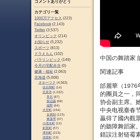
コメントありがとう
カテゴリ一覧
1000万アクセス
(223)
Facebook
(2,143)
Twitter
(3,537)
オリンピック
(214)
お知らせ
(5,232)
スポーツ
(813)
ドラえもん
(102)
中国の舞踏家 
パラリンピック
(149)
今月の宅配弁当
(0)
関連記事
健康・福祉
(2,063)
北海道
(5,008)
オホーツク
(4,563)
邰麗華（197
佐呂間町
(14)
北見市
(1,032)
的團員之一，
常呂
(87)
协会副主席。她
留辺蘂
(68)
端野
(64)
中央电视臺春
大空町
(164)
女満別
(115)
贏得了國內觀
東藻琴
(37)
小清水町
(12)
的聽障舞蹈家。
斜里町
(57)
津別町
(223)
錯誤注射链霉
清里町
(13)