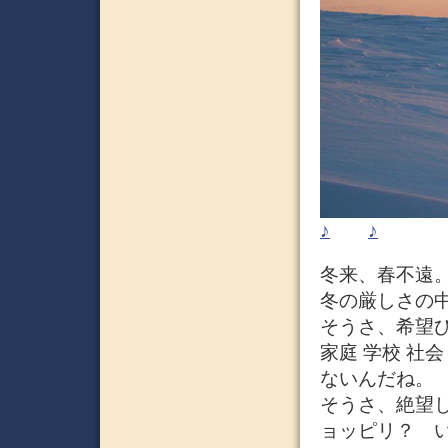
♪
♪
冬来、春不遠
冬の厳しさの
そうさ、希望
家庭 学校 社
ないんだね。
そうさ、絶望
ョッピリ？ 