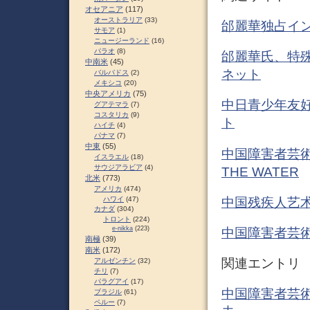
オセアニア
(117)
オーストラリア
(33)
邰麗華独占イ
サモア
(1)
ニュージーランド
(16)
パラオ
(8)
邰麗華氏、特殊
中南米
(45)
ネット
バルバドス
(2)
メキシコ
(20)
中央アメリカ
(75)
中日青少年友好
グアテマラ
(7)
コスタリカ
(9)
ト
ハイチ
(4)
パナマ
(7)
中東
(55)
中国障害者芸術団
イスラエル
(18)
サウジアラビア
(4)
THE WATER
北米
(773)
アメリカ
(474)
中国残疾人艺术
ハワイ
(47)
カナダ
(304)
トロント
(224)
e-nikka
(223)
中国障害者芸術
南極
(39)
南米
(172)
関連エントリ
アルゼンチン
(32)
チリ
(7)
パラグアイ
(17)
中国障害者芸術団
ブラジル
(61)
ペルー
(7)