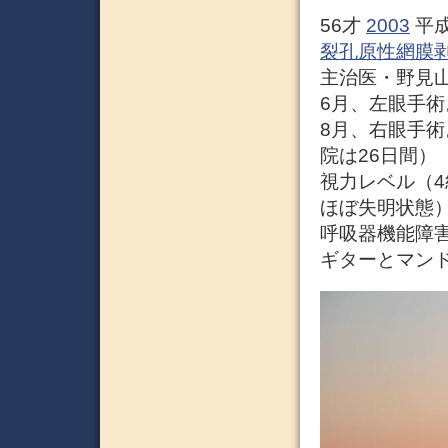
56才
2003
平成
裂孔原性網膜
主治医・野見
6月、左眼手術
8月、右眼手術
院は26日間）
視力レベル（4
ほぼ失明状態
呼吸器機能障
ギターとマン