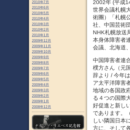
2002年 (平成
2010年7月
2010年6月
世界会議札幌大
2010年5月
術團）「札幌公
2010年4月
社、中国芸術団
2010年3月
2010年2月
NHK札幌放送
2010年1月
本身体障害者連
2009年12月
2009年11月
会議、北海道
2009年10月
2009年9月
中国障害者連
2009年8月
樸方さん（元
2009年7月
2009年6月
辞より / 今
2009年5月
ア太平洋障害
2009年4月
地域の各国政
2009年3月
2009年2月
る４つの国際
2009年1月
好促進と新し
2008年12月
であります。
しい隣国日本
方に、そして