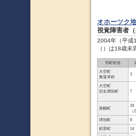
オホーツク
視覚障害者（
2004年（平成
（）は18歳未
市町村名
大空町
3
東藻琴村
大空町
旧女満別町
7
39
美幌町
（
津別町
9
斜里町
14