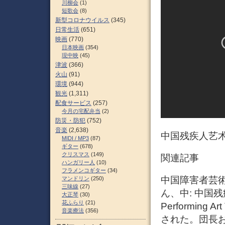
川柳会
(1)
短歌会
(8)
新型コロナウイルス
(345)
日常生活
(651)
映画
(770)
日本映画
(354)
現中映
(45)
津波
(366)
火山
(91)
環境
(944)
観光
(1,311)
配食サービス
(257)
今月の宅配弁当
(2)
防災・防犯
(752)
音楽
(2,638)
中国残疾人艺术
MIDI / MP3
(87)
ギター
(678)
クリスマス
(149)
関連記事
ハンガリー人
(10)
フラメンコギター
(34)
中国障害者芸
マンドリン
(250)
三味線
(27)
ん、中: 中国残疾人
大正琴
(30)
花ふらり
(21)
Performing
音楽療法
(356)
された。団長お