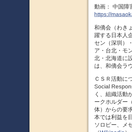
動画： 中国障
https://masaok
和僑会（わき
躍する日本人
セン（深圳）
ア・台北・モ
北・北海道に
は、和僑会ラ
ＣＳＲ活動につい
Social Re
く、組織活動
ークホルダー
体）からの要
本では利益を
ソロピー、メ