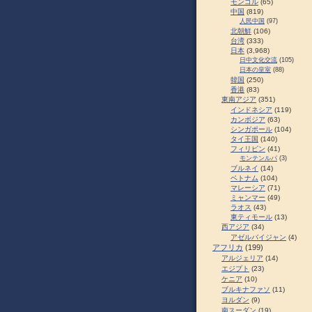
モンゴル
(65)
中国
(819)
人民中国
(97)
北朝鮮
(106)
台湾
(333)
日本
(3,968)
日中文化交流
(105)
日本の皇室
(88)
韓国
(250)
香港
(83)
東南アジア
(351)
インドネシア
(119)
カンボジア
(63)
シンガポール
(104)
タイ王国
(140)
フィリピン
(41)
モンテンルパ
(3)
ブルネイ
(14)
ベトナム
(104)
マレーシア
(71)
ミャンマー
(49)
ラオス
(43)
東ティモール
(13)
西アジア
(34)
アゼルバイジャン
(4)
アフリカ
(199)
アルジェリア
(14)
エジプト
(23)
ケニア
(10)
ブルキナファソ
(11)
ヨルダン
(9)
南スーダン
(19)