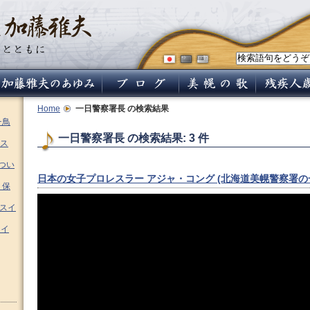
Home
一日警察署長
の検索結果
チ鳥
一日警察署長 の検索結果: 3 件
ス
つい
日本の女子プロレスラー アジャ・コング (北海道美幌警察署の
 保
ムスイ
スイ