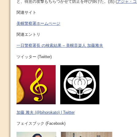
と、得意の攻撃もちらつかせて防止を呼び掛けた。(浩) (
アジャ・コング
関連サイト
美幌警察署ホームページ
関連エントリ
一日警察署長 の検索結果 – 美幌音楽人 加藤雅夫
ツイッター (Twitter)
加藤 雅夫 (@bihorokato) | Twitter
フェイスブック (Facebook)