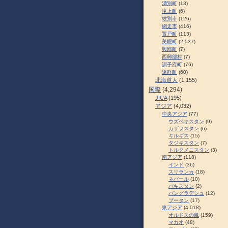
湧別町
(13)
滝上町
(6)
紋別市
(126)
網走市
(416)
置戸町
(113)
美幌町
(2,537)
興部町
(7)
西興部村
(7)
訓子府町
(76)
遠軽町
(60)
北海道人
(1,155)
国際
(4,294)
JICA
(195)
アジア
(4,032)
中央アジア
(77)
ウズベキスタン
(9)
カザフスタン
(6)
キルギス
(15)
タジキスタン
(7)
トルクメニスタン
(3)
南アジア
(118)
インド
(36)
スリランカ
(18)
ネパール
(10)
パキスタン
(2)
バングラデシュ
(12)
ブータン
(17)
東アジア
(4,018)
オルドスの風
(159)
マカオ
(48)