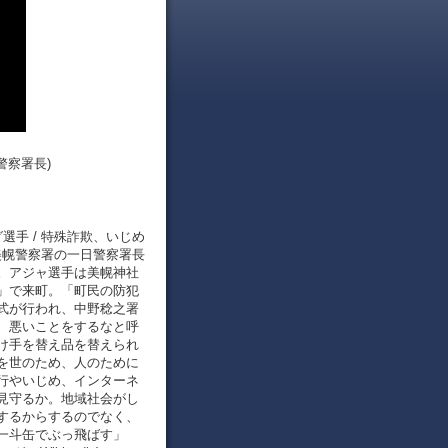
警察署長)
グ選手 / 特殊詐欺、いじめ
美幌警察署の一日警察署長
。アジャ選手は美幌神社
」で来町。「町民の防犯
式が行われ、中野稔之署
、悪いことをするなと呼
け手を替え品を替えられ
を世のため、人のために
行やいじめ、インターネ
見守るか。地域社会がし
するからするのでなく、
一斗缶でぶっ飛ばす」