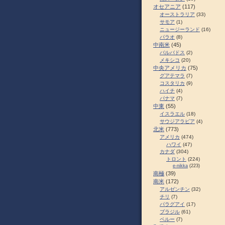
オセアニア
(117)
オーストラリア
(33)
サモア
(1)
ニュージーランド
(16)
パラオ
(8)
中南米
(45)
バルバドス
(2)
メキシコ
(20)
中央アメリカ
(75)
グアテマラ
(7)
コスタリカ
(9)
ハイチ
(4)
パナマ
(7)
中東
(55)
イスラエル
(18)
サウジアラビア
(4)
北米
(773)
アメリカ
(474)
ハワイ
(47)
カナダ
(304)
トロント
(224)
e-nikka
(223)
南極
(39)
南米
(172)
アルゼンチン
(32)
チリ
(7)
パラグアイ
(17)
ブラジル
(61)
ペルー
(7)