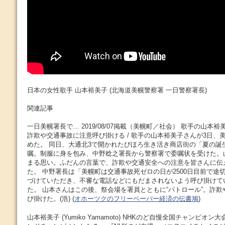
日本の女性歌手 山本裕美子 (北海道美幌警察署 一日警察署長)
関連記事
一日美幌署長で… 2019/08/07掲載（美幌町／社会） 歌手の山本
詐欺や交通事故に注意呼び掛ける / 歌手の山本裕美子さんが3日、
めた。 同日、大通北3で開かれたびほろ生き活き商店街の「夏の誕
嘱。制服に身を包み、中野稔之署長から警察署で委嘱状を受けた。
まる思い。ふだんの言葉で、詐欺や交通安全への注意を皆さんに伝
た。 中野署長は「美幌町は交通事故死ゼロの日が2500日目前で途
づけていただき、不審な電話などにもだまされないよう呼び掛けて
た。 山本さんはこの後、祭会場を署員とともに“パトロール”。詐
び掛けた。(浩) (
オホーツクのフリーペーパー経済の伝書鳩
)
山本裕美子 (Yumiko Yamamoto) NHKのど自慢全国チャンピ