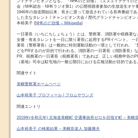
ンドチャンピオンとなる。 『NHKのど自慢』（エヌエイチケイの
会（NHK総合・NHKラジオ第1）の公開視聴者参加の生放送生オケ
1946年の放送開始以来、長きに渡って放送されている長寿番組であ
した主なタレント / チャンピオン大会 / 歴代グランドチャンピオン /
本裕美子 (
NHKのど自慢 – Wikipedia
)
一日署長（いちにちしょちょう）とは、警察署、消防署や税務署な
女優・有名タレントを一日に限り署長に起用するPRイベント。 一日
署長（警察署長）は一般的に特別運動活動の一環として行われ、「
どをPRするのが目的で行われる。消防署の一日署長（消防署長）
PR、税務署の一日署長（税務署長）であれば、正しい税務申告のP
（基地）司令は駐屯地の一般公開日における広報活動が目的である。
関連サイト
美幌警察署ホームページ
山本裕美子 プロフィール | フロムサウンズ
関連エントリ
2019年(令和元年) 北海道美幌町 交通事故死ゼロを目指す町 – 美幌
山本裕美子 の検索結果 – 美幌音楽人 加藤雅夫