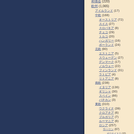
和僑会
(220)
欧州
(1,065)
アイルランド
(17)
中欧
(168)
オーストリア
(72)
スイス
(27)
スロパキア
(8)
チェコ
(29)
トルコ
(20)
ハンガリー
(16)
ポーランド
(24)
北欧
(90)
エストニア
(5)
スウェーデン
(27)
デンマーク
(17)
ノルウェー
(22)
フィンランド
(31)
ラトビア
(4)
リトアニア
(8)
南欧
(238)
イタリア
(136)
ギリシャ
(30)
スペイン
(86)
バチカン
(3)
東欧
(310)
ウクライナ
(39)
クロアチア
(6)
ブルガリア
(7)
ルーマニア
(6)
ロシア
(257)
サハリン
(67)
ポロナイスク
(37)