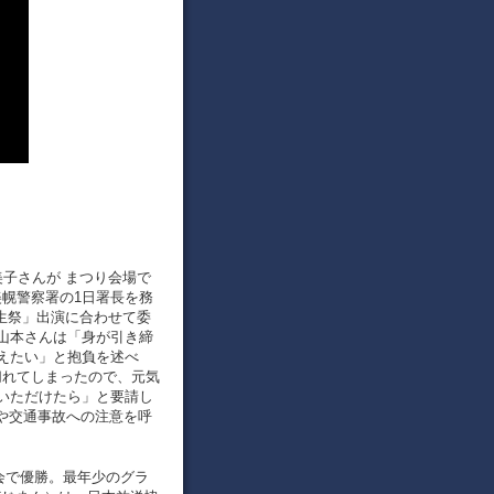
裕美子さんが まつり会場で
美幌警察署の1日署長を務
生祭」出演に合わせて委
山本さんは「身が引き締
えたい」と抱負を述べ
切れてしまったので、元気
いただけたら」と要請し
欺や交通事故への注意を呼
オン大会で優勝。最年少のグラ