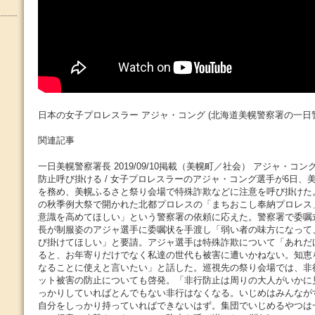
日本の女子プロレスラー アジャ・コング (北海道美幌警察署の一日
関連記事
一日美幌警察署長 2019/09/10掲載（美幌町／社会） アジャ・コン
防止呼び掛ける / 女子プロレスラーのアジャ・コング選手が6日、
を務め、美幌ふるさと祭り会場で特殊詐欺などに注意を呼び掛けた
の秋季例大祭で開かれた北都プロレスの「まちおこし奉納プロレス
意識を高めてほしい」という警察署の依頼に応えた。警察署で委嘱
長が制服姿のアジャ選手に委嘱状を手渡し「弱い者の味方になって
び掛けてほしい」と要請。アジャ選手は特殊詐欺について「あれだ
ると、お年寄りだけでなく私達の世代も被害に遭いかねない。知恵
なることに使えと言いたい」と話した。巡視先の祭り会場では、非
ット被害の防止についても啓発。「非行防止は周りの大人がいかに
っかりしていればとんでもない非行はなくなる。いじめはみんなが
自分をしっかり持っていればできないはず。集団でいじめるやつは