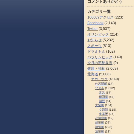
コメントありがとう
カテゴリ一覧
1000万アクセス
(223)
Facebook
(2,143)
Twitter
(3,537)
オリンピック
(214)
お知らせ
(5,232)
スポーツ
(813)
ドラえもん
(102)
パラリンピック
(149)
今月の宅配弁当
(0)
健康・福祉
(2,063)
北海道
(5,008)
オホーツク
(4,563)
佐呂間町
(14)
北見市
(1,032)
常呂
(87)
留辺蘂
(68)
端野
(64)
大空町
(164)
女満別
(115)
東藻琴
(37)
小清水町
(12)
斜里町
(57)
津別町
(223)
清里町
(13)