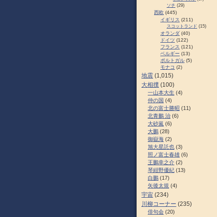
ソチ
(29)
西欧
(445)
イギリス
(211)
スコットランド
(15)
オランダ
(40)
ドイツ
(122)
フランス
(121)
ベルギー
(13)
ポルトガル
(5)
モナコ
(2)
地震
(1,015)
大相撲
(100)
一山本大生
(4)
仲の国
(4)
北の富士勝昭
(11)
北青鵬 治
(6)
大砂嵐
(6)
大鵬
(28)
御嶽海
(2)
旭大星託也
(3)
照ノ富士春雄
(6)
王鵬幸之介
(2)
琴紺野優紀
(13)
白鵬
(17)
矢後太規
(4)
宇宙
(234)
川柳コーナー
(235)
俳句会
(20)