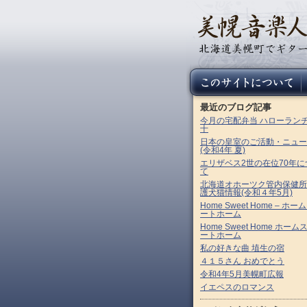
最近のブログ記事
今月の宅配弁当 ハローラン
十
日本の皇室のご活動・ニュー
(令和4年 夏)
エリザベス2世の在位70年に
て
北海道オホーツク管内保健所
護犬猫情報(令和４年5月)
Home Sweet Home – ホー
ートホーム
Home Sweet Home ホーム
ートホーム
私の好きな曲 埴生の宿
４１５さん おめでとう
令和4年5月美幌町広報
イエペスのロマンス