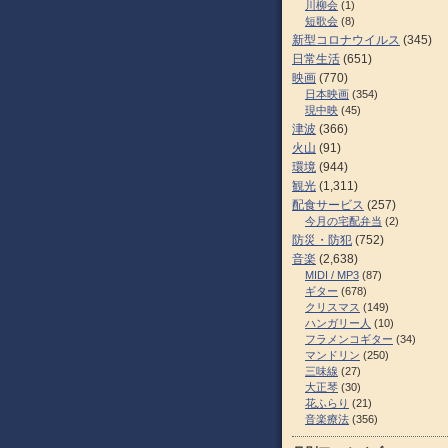
川柳会
(1)
短歌会
(8)
新型コロナウイルス
(345)
日常生活
(651)
映画
(770)
日本映画
(354)
現中映
(45)
津波
(366)
火山
(91)
環境
(944)
観光
(1,311)
配食サービス
(257)
今月の宅配弁当
(2)
防災・防犯
(752)
音楽
(2,638)
MIDI / MP3
(87)
ギター
(678)
クリスマス
(149)
ハンガリー人
(10)
フラメンコギター
(34)
マンドリン
(250)
三味線
(27)
大正琴
(30)
花ふらり
(21)
音楽療法
(356)