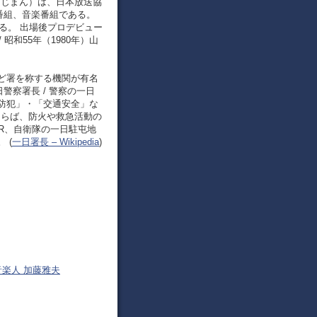
どじまん）は、日本放送協
番組、音楽番組である。
る。 出場後プロデビュー
 昭和55年（1980年）山
ど署を称する機関が有名
警察署長 / 警察の一日
防犯」・「交通安全」な
ならば、防火や救急活動の
R、自衛隊の一日駐屯地
 (
一日署長 – Wikipedia
)
音楽人 加藤雅夫