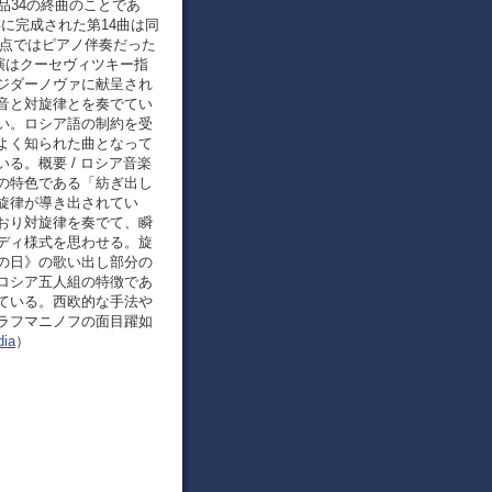
品34の終曲のことであ
年に完成された第14曲は同
時点ではピアノ伴奏だった
演はクーセヴィツキー指
ジダーノヴァに献呈され
音と対旋律とを奏でてい
い。ロシア語の制約を受
よく知られた曲となって
る。概要 / ロシア音楽
の特色である「紡ぎ出し
旋律が導き出されてい
おり対旋律を奏でて、瞬
ディ様式を思わせる。旋
の日》の歌い出し部分の
ロシア五人組の特徴であ
ている。西欧的な手法や
ラフマニノフの面目躍如
ia
）