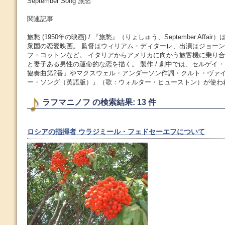
September Song 旅愁
関連記事
旅愁 (1950年の映画) / 『旅愁』（りょしゅう、September Affai
衆国の恋愛映画。 監督はウィリアム・ディターレ、出演はジョー
フ・コットンなど。 イタリアからアメリカに向かう旅客機に乗り
と妻子ある男性の運命的な恋を描く。 製作 / 劇中では、セルゲイ
協奏曲第2番』やマクスウェル・アンダーソン作詞・クルト・ヴァ
ー・ソング（英語版）』（歌：ウォルター・ヒューストン）が使われ
ラフマニノフ の検索結果: 13 件
ロシアの指揮者 ウラジミール・フェドセーエフについて