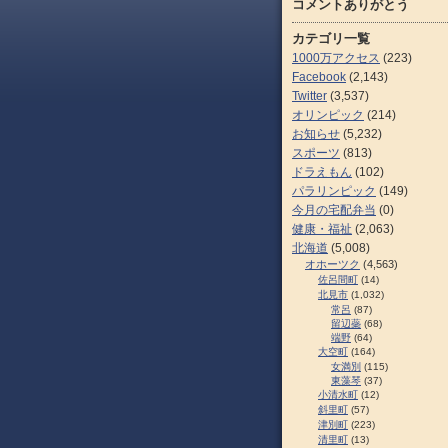
コメントありがとう
カテゴリ一覧
1000万アクセス
(223)
Facebook
(2,143)
Twitter
(3,537)
オリンピック
(214)
お知らせ
(5,232)
スポーツ
(813)
ドラえもん
(102)
パラリンピック
(149)
今月の宅配弁当
(0)
健康・福祉
(2,063)
北海道
(5,008)
オホーツク
(4,563)
佐呂間町
(14)
北見市
(1,032)
常呂
(87)
留辺蘂
(68)
端野
(64)
大空町
(164)
女満別
(115)
東藻琴
(37)
小清水町
(12)
斜里町
(57)
津別町
(223)
清里町
(13)