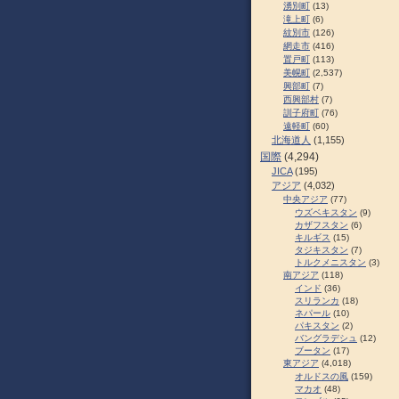
湧別町
(13)
滝上町
(6)
紋別市
(126)
網走市
(416)
置戸町
(113)
美幌町
(2,537)
興部町
(7)
西興部村
(7)
訓子府町
(76)
遠軽町
(60)
北海道人
(1,155)
国際
(4,294)
JICA
(195)
アジア
(4,032)
中央アジア
(77)
ウズベキスタン
(9)
カザフスタン
(6)
キルギス
(15)
タジキスタン
(7)
トルクメニスタン
(3)
南アジア
(118)
インド
(36)
スリランカ
(18)
ネパール
(10)
パキスタン
(2)
バングラデシュ
(12)
ブータン
(17)
東アジア
(4,018)
オルドスの風
(159)
マカオ
(48)