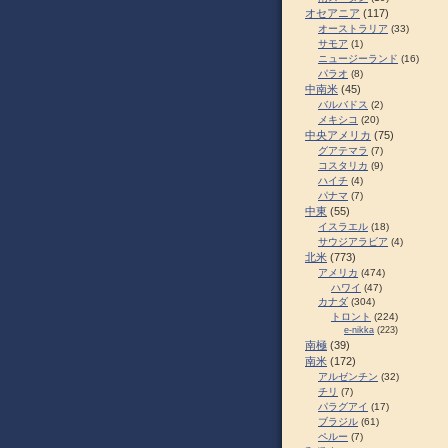
オセアニア
(117)
オーストラリア
(33)
サモア
(1)
ニュージーランド
(16)
パラオ
(8)
中南米
(45)
バルバドス
(2)
メキシコ
(20)
中央アメリカ
(75)
グアテマラ
(7)
コスタリカ
(9)
ハイチ
(4)
パナマ
(7)
中東
(55)
イスラエル
(18)
サウジアラビア
(4)
北米
(773)
アメリカ
(474)
ハワイ
(47)
カナダ
(304)
トロント
(224)
e-nikka
(223)
南極
(39)
南米
(172)
アルゼンチン
(32)
チリ
(7)
パラグアイ
(17)
ブラジル
(61)
ペルー
(7)