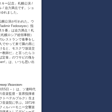
スキー記念」札幌公演 /
ル / 迫力満点です。ショ
、ゆれました。
」札幌公演が行われた。ウ
imir Fedoseyev）指
曲第５番」は迫力満点！札
（在札幌ロシア総領事館）
のレストランで食事をし
人でやって来て隣の席に
けると、モスクワ放送交
ー教師だ」と言ったらコ
ば定食」のワサビの塊を
нет!」は、いつも思い出
 Иванович
1932年8月5日 – ）は、ソ連時代
の音楽監督・首席指揮者
ンクトペテルブルク）生ま
音楽院に学ぶ。1971年
フィルハーモニー交響楽
指揮者としてデビューす