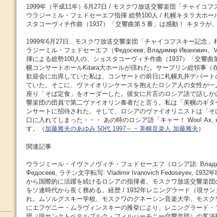
1999年（平成11年）6月27日 / モスクワ放送交響楽団「チャイコフ
ウラジーミル・フェドセーエフ指揮 総勢100人 / 札幌キタラ大ホー
スタコーヴィチ作曲（1937）「交響曲第５番」は感動！ キタラが
1999年6月27日、モスクワ放送交響楽団「チャイコフスキー記念
ラジーミル・フェドセーエフ（Федосеев, Владимир Иванович、Vlad
揮による総勢100人の、ショスタコーヴィチ作曲（1937）「交響
幌コンサートホールKitara大ホールが揺れた。サープリン総領事
歓迎会に出席していた私は、コンサートの前日に札幌丸井デパート
ていた。そこに、ヴァイオリンケースを抱えたロシア人の女性が一
座り「そば定食」をオーダーした。彼女に片言のロシア語で話しか
響楽団の団員で第二ヴァイオリン奏者だと言う。私は「美幌のギタ
ンサートに招待された。そして、ロシアのヴァイオリニストは「そ
口に入れてしまった・・・ あの時のロシア語「キャー！ Woo! Ах, 
す。（
加藤雅夫のあゆみ 50代 1997～ ｰ 美幌音楽人 加藤雅夫
）
関連記事
ウラジミール・イヴァノヴィチ・フェドセーエフ（ロシア語: Владимир
Федосеев, ラテン文字転写: Vladimir Ivanovich Fedoseyev, 
から国際的に活躍を続けるロシアの指揮者。モスクワ放送交響楽団
をソ連時代から長く務める。経歴 / 1932年レニングラード（現サ
れ。ムソルグスキー学校、モスクワのグネーシン音楽大学、モスクワ
にエフゲニー・ムラヴィンスキーの推挙により、レニングラード・
団（現サンクトペテルブルク・フィルハーモニー交響楽団）の客演