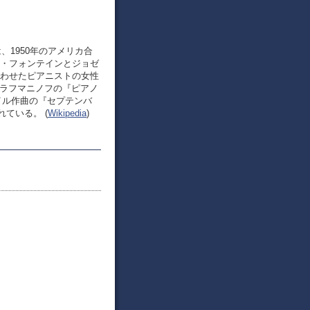
r）は、1950年のアメリカ合
ン・フォンテインとジョゼ
合わせたピアニストの女性
・ラフマニノフの『ピアノ
イル作曲の『セプテンバ
ている。 (
Wikipedia
)