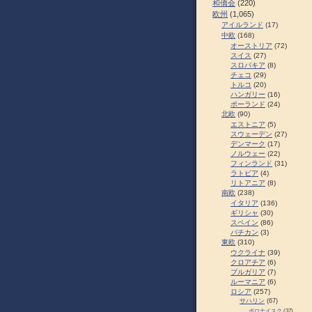
和僑会
(220)
欧州
(1,065)
アイルランド
(17)
中欧
(168)
オーストリア
(72)
スイス
(27)
スロパキア
(8)
チェコ
(29)
トルコ
(20)
ハンガリー
(16)
ポーランド
(24)
北欧
(90)
エストニア
(5)
スウェーデン
(27)
デンマーク
(17)
ノルウェー
(22)
フィンランド
(31)
ラトビア
(4)
リトアニア
(8)
南欧
(238)
イタリア
(136)
ギリシャ
(30)
スペイン
(86)
バチカン
(3)
東欧
(310)
ウクライナ
(39)
クロアチア
(6)
ブルガリア
(7)
ルーマニア
(6)
ロシア
(257)
サハリン
(67)
ポロナイスク
(37)