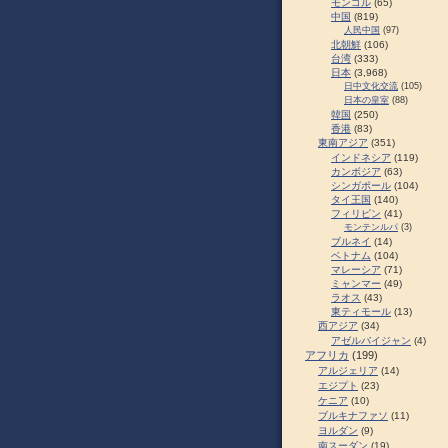
モンゴル
(65)
中国
(819)
人民中国
(97)
北朝鮮
(106)
台湾
(333)
日本
(3,968)
日中文化交流
(105)
日本の皇室
(88)
韓国
(250)
香港
(83)
東南アジア
(351)
インドネシア
(119)
カンボジア
(63)
シンガポール
(104)
タイ王国
(140)
フィリピン
(41)
モンテンルパ
(3)
ブルネイ
(14)
ベトナム
(104)
マレーシア
(71)
ミャンマー
(49)
ラオス
(43)
東ティモール
(13)
西アジア
(34)
アゼルバイジャン
(4)
アフリカ
(199)
アルジェリア
(14)
エジプト
(23)
ケニア
(10)
ブルキナファソ
(11)
ヨルダン
(9)
南スーダン
(19)