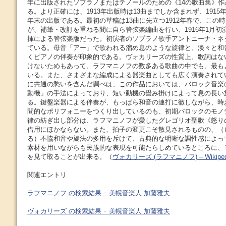
年に出版されたソプラノまたはテノールのための《14の歌曲集》作
る。より正確には、1913年出版時は13曲までしか含まれず、1915
年末の出版である。最初の草稿は13曲に先立つ1912年春で、この
が、補筆・改訂を重ねる間に自ら管弦楽編曲を行い、1916年1月初
揮による管弦楽版だった。初演者のソプラノ歌手アントニーナ・ネ
ている。母音「アー」で歌われる溜め息のような旋律と、淡々と和
くピアノの伴奏が印象的である。ヴォカリーズの性質上、歌詞はな
けないためもあって、ラフマニノフの数多ある歌曲の中でも、最も
いる。また、さまざまな編成による器楽曲としても広く演奏されてい
に共通の愁いを含んだ調べは、この作品においては、バロック音楽
動機」の手法によっており、短い動機の畳み掛けによって息の長い
る。鍵盤楽器による伴奏が、もっぱら和音の連打に徹しながら、時
間的なポリフォニーをつくり出しているのも、初期バロックのモノ
律の紡ぎ出し部分は、ラフマニノフが愛したグレゴリオ聖歌《怒り
借用にほかならない。また、拍子の変更こそ散見されるものの、（
る）不協和音や旋法の多用を斥けて、古典的な明晰な調性感によっ
素材を用いながらも民族的な表現を可能たらしめているところに、
を見て取ることが出来る。（
ヴォカリーズ (ラフマニノフ) – Wikiped
関連エントリ
ラフマニノフ の検索結果 ｰ 美幌音楽人 加藤雅夫
ヴォカリーズ の検索結果 ｰ 美幌音楽人 加藤雅夫