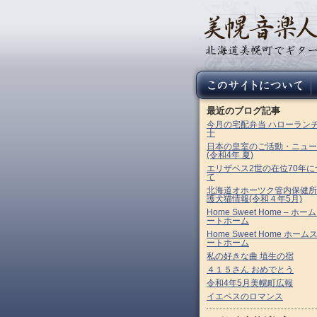
最近のブログ記事
今月の宅配弁当 ハローラン
十
日本の皇室のご活動・ニュー
(令和4年 夏)
エリザベス2世の在位70年に
て
北海道オホーツク管内保健所
護犬猫情報(令和４年5月)
Home Sweet Home – ホー
ートホーム
Home Sweet Home ホーム
ートホーム
私の好きな曲 埴生の宿
４１５さん おめでとう
令和4年5月美幌町広報
イエペスのロマンス