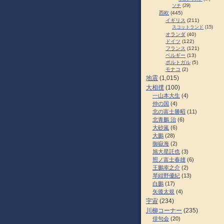
ソチ
(29)
西欧
(445)
イギリス
(211)
スコットランド
(15)
オランダ
(40)
ドイツ
(122)
フランス
(121)
ベルギー
(13)
ポルトガル
(5)
モナコ
(2)
地震
(1,015)
大相撲
(100)
一山本大生
(4)
仲の国
(4)
北の富士勝昭
(11)
北青鵬 治
(6)
大砂嵐
(6)
大鵬
(28)
御嶽海
(2)
旭大星託也
(3)
照ノ富士春雄
(6)
王鵬幸之介
(2)
琴紺野優紀
(13)
白鵬
(17)
矢後太規
(4)
宇宙
(234)
川柳コーナー
(235)
俳句会
(20)