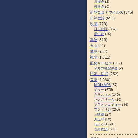
川柳会
(1)
短歌会
(8)
新型コロナウイルス
(345)
日常生活
(651)
映画
(770)
日本映画
(354)
現中映
(45)
津波
(366)
火山
(91)
環境
(944)
観光
(1,311)
配食サービス
(257)
今月の宅配弁当
(2)
防災・防犯
(752)
音楽
(2,638)
MIDI / MP3
(87)
ギター
(678)
クリスマス
(149)
ハンガリー人
(10)
フラメンコギター
(34)
マンドリン
(250)
三味線
(27)
大正琴
(30)
花ふらり
(21)
音楽療法
(356)