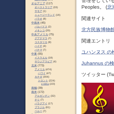
管理をしている。英語
オセアニア
(117)
Peoples。 (
北
オーストラリア
(33)
サモア
(1)
ニュージーランド
(16)
関連サイト
パラオ
(8)
中南米
(45)
バルバドス
(2)
北方民族博物
メキシコ
(20)
中央アメリカ
(75)
グアテマラ
(7)
関連エントリ
コスタリカ
(9)
ハイチ
(4)
パナマ
(7)
ユハンヌス の
中東
(55)
イスラエル
(18)
サウジアラビア
(4)
Juhannus 
北米
(773)
アメリカ
(474)
ハワイ
(47)
ツイッター (Twit
カナダ
(304)
トロント
(224)
e-nikka
(223)
南極
(39)
南米
(172)
アルゼンチン
(32)
チリ
(7)
パラグアイ
(17)
ブラジル
(61)
ペルー
(7)