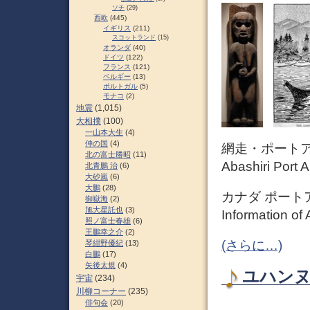
ソチ
(29)
西欧
(445)
イギリス
(211)
スコットランド
(15)
オランダ
(40)
ドイツ
(122)
フランス
(121)
ベルギー
(13)
ポルトガル
(5)
モナコ
(2)
地震
(1,015)
大相撲
(100)
一山本大生
(4)
仲の国
(4)
網走・ポート
北の富士勝昭
(11)
Abashiri Port A
北青鵬 治
(6)
大砂嵐
(6)
大鵬
(28)
カナダ ポート
御嶽海
(2)
旭大星託也
(3)
Information of
照ノ富士春雄
(6)
王鵬幸之介
(2)
(さらに…)
琴紺野優紀
(13)
白鵬
(17)
矢後太規
(4)
ユハンヌス
宇宙
(234)
川柳コーナー
(235)
俳句会
(20)