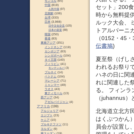
モンゴル
(65)
中国
(819)
セット」200
人民中国
(97)
時から無料提
北朝鮮
(106)
台湾
(333)
ルック大会、
日本
(3,968)
日中文化交流
(105)
トアルバーニ
日本の皇室
(88)
韓国
(250)
（0152・45・
香港
(83)
東南アジア
(351)
伝書鳩
)
インドネシア
(119)
カンボジア
(63)
シンガポール
(104)
夏至祭（げし
タイ王国
(140)
フィリピン
(41)
われるお祭り
モンテンルパ
(3)
ブルネイ
(14)
ハネの日に関
ベトナム
(104)
マレーシア
(71)
れに関連した
ミャンマー
(49)
る。 フィンラ
ラオス
(43)
東ティモール
(13)
（juhannus
西アジア
(34)
アゼルバイジャン
(4)
アフリカ
(199)
北海道立北方
アルジェリア
(14)
エジプト
(23)
はくぶつかん
ケニア
(10)
ブルキナファソ
(11)
員会が設置し
ヨルダン
(9)
南スーダン
(19)