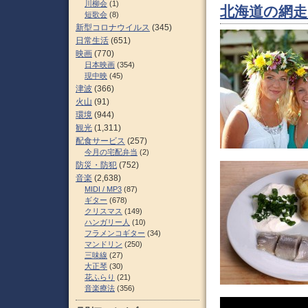
川柳会
(1)
北海道の網
短歌会
(8)
新型コロナウイルス
(345)
日常生活
(651)
映画
(770)
日本映画
(354)
現中映
(45)
津波
(366)
火山
(91)
環境
(944)
観光
(1,311)
配食サービス
(257)
今月の宅配弁当
(2)
防災・防犯
(752)
音楽
(2,638)
MIDI / MP3
(87)
ギター
(678)
クリスマス
(149)
ハンガリー人
(10)
フラメンコギター
(34)
マンドリン
(250)
三味線
(27)
大正琴
(30)
花ふらり
(21)
音楽療法
(356)