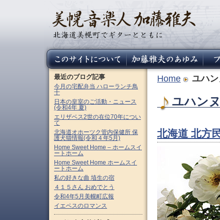
最近のブログ記事
Home
ユハン
今月の宅配弁当 ハローランチ鳥
十
ユハンヌス
日本の皇室のご活動・ニュース
(令和4年 夏)
エリザベス2世の在位70年につい
て
北海道 北方
北海道オホーツク管内保健所 保
護犬猫情報(令和４年5月)
Home Sweet Home – ホームスイ
ートホーム
Home Sweet Home ホームスイ
ートホーム
私の好きな曲 埴生の宿
４１５さん おめでとう
令和4年5月美幌町広報
イエペスのロマンス