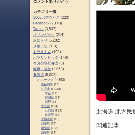
コメントありがとう
カテゴリ一覧
1000万アクセス
(223)
Facebook
(2,143)
Twitter
(3,537)
オリンピック
(214)
お知らせ
(5,232)
スポーツ
(813)
ドラえもん
(102)
パラリンピック
(149)
今月の宅配弁当
(0)
健康・福祉
(2,063)
北海道
(5,008)
オホーツク
(4,563)
佐呂間町
(14)
北見市
(1,032)
常呂
(87)
留辺蘂
(68)
端野
(64)
大空町
(164)
北海道 北方民
女満別
(115)
東藻琴
(37)
小清水町
(12)
斜里町
(57)
関連記事
津別町
(223)
清里町
(13)