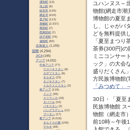
ユハンヌス～北
湧別町
(13)
滝上町
(6)
物館(網走市潮
紋別市
(126)
網走市
(416)
博物館の夏至
置戸町
(113)
美幌町
(2,537)
し、じゃがバ
興部町
(7)
どを無料提供
西興部村
(7)
訓子府町
(76)
「夏至まつり
遠軽町
(60)
北海道人
(1,155)
茶券(300円
国際
(4,294)
ミニコンサー
JICA
(195)
アジア
(4,032)
ック」の大会
中央アジア
(77)
ウズベキスタン
(9)
盛りだくさん
カザフスタン
(6)
方民族博物館(電話
キルギス
(15)
タジキスタン
(7)
「みつめて」 
トルクメニスタン
(3)
南アジア
(118)
インド
(36)
30日・「夏至ま
スリランカ
(18)
ネパール
(10)
民族博物館 ス
パキスタン
(2)
バングラデシュ
(12)
物館（網走市
ブータン
(17)
東アジア
(4,018)
前10時～午後
オルドスの風
(159)
マカオ
(48)
入館できる。