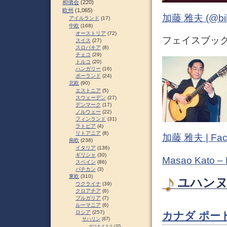
和僑会
(220)
欧州
(1,065)
加藤 雅夫 (@bihor
アイルランド
(17)
中欧
(168)
オーストリア
(72)
フェイスブック (
スイス
(27)
スロパキア
(8)
チェコ
(29)
トルコ
(20)
ハンガリー
(16)
ポーランド
(24)
北欧
(90)
エストニア
(5)
スウェーデン
(27)
デンマーク
(17)
ノルウェー
(22)
フィンランド
(31)
ラトビア
(4)
リトアニア
(8)
加藤 雅夫 | Fac
南欧
(238)
イタリア
(136)
ギリシャ
(30)
Masao Kato –
スペイン
(86)
バチカン
(3)
東欧
(310)
ユハンヌス
ウクライナ
(39)
クロアチア
(6)
ブルガリア
(7)
ルーマニア
(6)
ロシア
(257)
カナダ ポー
サハリン
(67)
ポロナイスク
(37)