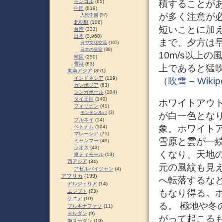
積することが
モンゴル
(65)
中国
(819)
が多く注意が
人民中国
(97)
北朝鮮
(106)
短いことに加
台湾
(333)
日本
(3,968)
まで、夕方は
日中文化交流
(105)
日本の皇室
(88)
10m/s以上
韓国
(250)
香港
(83)
上であると猛吹
東南アジア
(351)
インドネシア
(119)
（
吹雪 – Wikip
カンボジア
(63)
シンガポール
(104)
タイ王国
(140)
ホワイトアウト（
フィリピン
(41)
モンテンルパ
(3)
が白一色とな
ブルネイ
(14)
象。ホワイト
ベトナム
(104)
マレーシア
(71)
雪原と雲が一
ミャンマー
(49)
ラオス
(43)
くなり、天地
東ティモール
(13)
西アジア
(34)
元の風紋も見
アゼルバイジャン
(4)
アフリカ
(199)
へ転落するな
アルジェリア
(14)
もなり得る。
エジプト
(23)
ケニア
(10)
る。 極地や
ブルキナファソ
(11)
ヨルダン
(9)
がって起こる
南スーダン
(19)