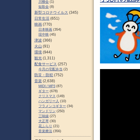
川柳会
(1)
短歌会
(8)
新型コロナウイルス
(345)
日常生活
(651)
映画
(770)
日本映画
(354)
現中映
(45)
津波
(366)
火山
(91)
環境
(944)
観光
(1,311)
配食サービス
(257)
今月の宅配弁当
(2)
防災・防犯
(752)
音楽
(2,638)
MIDI / MP3
(87)
ギター
(678)
クリスマス
(149)
ハンガリー人
(10)
フラメンコギター
(34)
マンドリン
(250)
三味線
(27)
大正琴
(30)
花ふらり
(21)
音楽療法
(356)