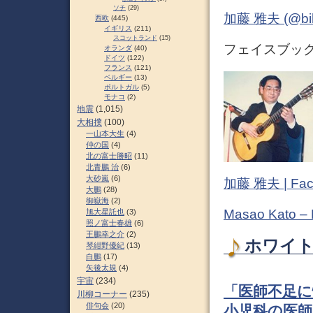
ソチ
(29)
加藤 雅夫 (@bihor
西欧
(445)
イギリス
(211)
スコットランド
(15)
フェイスブック 
オランダ
(40)
ドイツ
(122)
フランス
(121)
ベルギー
(13)
ポルトガル
(5)
モナコ
(2)
地震
(1,015)
大相撲
(100)
一山本大生
(4)
仲の国
(4)
北の富士勝昭
(11)
北青鵬 治
(6)
大砂嵐
(6)
加藤 雅夫 | Fac
大鵬
(28)
御嶽海
(2)
Masao Kato –
旭大星託也
(3)
照ノ富士春雄
(6)
王鵬幸之介
(2)
ホワイト
琴紺野優紀
(13)
白鵬
(17)
矢後太規
(4)
宇宙
(234)
「医師不足に
川柳コーナー
(235)
俳句会
(20)
小児科の医師