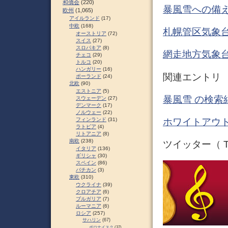
和僑会
(220)
暴風雪への備え
欧州
(1,065)
アイルランド
(17)
中欧
(168)
札幌管区気象
オーストリア
(72)
スイス
(27)
スロパキア
(8)
網走地方気象
チェコ
(29)
トルコ
(20)
ハンガリー
(16)
関連エントリ
ポーランド
(24)
北欧
(90)
エストニア
(5)
暴風雪 の検索
スウェーデン
(27)
デンマーク
(17)
ノルウェー
(22)
フィンランド
(31)
ホワイトアウト
ラトビア
(4)
リトアニア
(8)
南欧
(238)
ツイッター（ Tw
イタリア
(136)
ギリシャ
(30)
スペイン
(86)
バチカン
(3)
東欧
(310)
ウクライナ
(39)
クロアチア
(6)
ブルガリア
(7)
ルーマニア
(6)
ロシア
(257)
サハリン
(67)
ポロナイスク
(37)