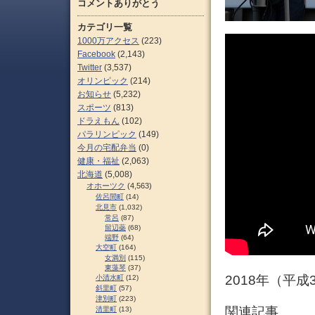
コメントありがとう
カテゴリ一覧
1000万アクセス
(223)
Facebook
(2,143)
Twitter
(3,537)
オリンピック
(214)
お知らせ
(5,232)
スポーツ
(813)
ドラえもん
(102)
パラリンピック
(149)
今月の宅配弁当
(0)
健康・福祉
(2,063)
北海道
(5,008)
オホーツク
(4,563)
佐呂間町
(14)
北見市
(1,032)
常呂
(87)
留辺蘂
(68)
端野
(64)
大空町
(164)
女満別
(115)
東藻琴
(37)
2018年（平
小清水町
(12)
斜里町
(57)
津別町
(223)
関連記事
清里町
(13)