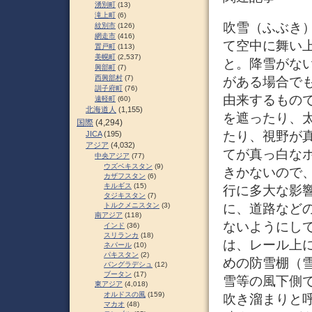
湧別町
(13)
滝上町
(6)
吹雪（ふぶき
紋別市
(126)
網走市
(416)
て空中に舞い
置戸町
(113)
美幌町
(2,537)
と。降雪がな
興部町
(7)
西興部村
(7)
がある場合で
訓子府町
(76)
由来するもので
遠軽町
(60)
北海道人
(1,155)
を遮ったり、
国際
(4,294)
たり、視野が
JICA
(195)
アジア
(4,032)
てが真っ白な
中央アジア
(77)
ウズベキスタン
(9)
きかないので
カザフスタン
(6)
キルギス
(15)
行に多大な影
タジキスタン
(7)
に、道路など
トルクメニスタン
(3)
南アジア
(118)
ないようにし
インド
(36)
スリランカ
(18)
は、レール上
ネパール
(10)
パキスタン
(2)
めの防雪棚（
バングラデシュ
(12)
ブータン
(17)
雪等の風下側
東アジア
(4,018)
オルドスの風
(159)
吹き溜まりと
マカオ
(48)