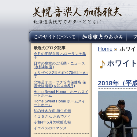
最近のブログ記事
Home
ホワイ
今月の宅配弁当 ハローランチ鳥
十
ホワイト
日本の皇室のご活動・ニュース
(令和4年 夏)
エリザベス2世の在位70年につい
て
2018年（
北海道オホーツク管内保健所 保
護犬猫情報(令和４年5月)
Home Sweet Home – ホームスイ
ートホーム
Home Sweet Home ホームスイ
ートホーム
私の好きな曲 埴生の宿
４１５さん おめでとう
令和4年5月美幌町広報
イエペスのロマンス