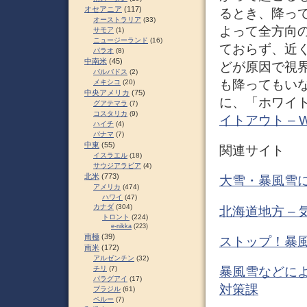
オセアニア
(117)
るとき、降っ
オーストラリア
(33)
よって全方向
サモア
(1)
ニュージーランド
(16)
ておらず、近
パラオ
(8)
中南米
(45)
どが原因で視
バルバドス
(2)
も降ってもい
メキシコ
(20)
中央アメリカ
(75)
に、「ホワイ
グアテマラ
(7)
コスタリカ
(9)
イトアウト – Wi
ハイチ
(4)
パナマ
(7)
中東
(55)
関連サイト
イスラエル
(18)
サウジアラビア
(4)
北米
(773)
大雪・暴風雪に
アメリカ
(474)
ハワイ
(47)
カナダ
(304)
北海道地方 – 
トロント
(224)
e-nikka
(223)
南極
(39)
ストップ！暴風
南米
(172)
アルゼンチン
(32)
暴風雪などによ
チリ
(7)
パラグアイ
(17)
対策課
ブラジル
(61)
ペルー
(7)