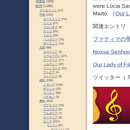
和僑会
(220)
were Lúcia San
欧州
(1,065)
アイルランド
(17)
Marto. （
Our L
中欧
(168)
オーストリア
(72)
スイス
(27)
関連エントリ
スロパキア
(8)
チェコ
(29)
トルコ
(20)
ファティマの聖
ハンガリー
(16)
ポーランド
(24)
北欧
(90)
Nossa Senh
エストニア
(5)
スウェーデン
(27)
デンマーク
(17)
Our Lady o
ノルウェー
(22)
フィンランド
(31)
ラトビア
(4)
ツイッター（ Tw
リトアニア
(8)
南欧
(238)
イタリア
(136)
ギリシャ
(30)
スペイン
(86)
バチカン
(3)
東欧
(310)
ウクライナ
(39)
クロアチア
(6)
ブルガリア
(7)
ルーマニア
(6)
ロシア
(257)
サハリン
(67)
ポロナイスク
(37)