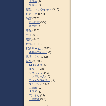
川柳会
(1)
短歌会
(8)
新型コロナウイルス
(345)
日常生活
(651)
映画
(770)
日本映画
(354)
現中映
(45)
津波
(366)
火山
(91)
環境
(944)
観光
(1,311)
配食サービス
(257)
今月の宅配弁当
(2)
防災・防犯
(752)
音楽
(2,638)
MIDI / MP3
(87)
ギター
(678)
クリスマス
(149)
ハンガリー人
(10)
フラメンコギター
(34)
マンドリン
(250)
三味線
(27)
大正琴
(30)
花ふらり
(21)
音楽療法
(356)