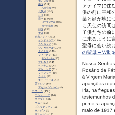
モンゴル
(65)
中国
(819)
ァティマに住
人民中国
(97)
供の前に平和の
北朝鮮
(106)
台湾
(333)
葉と額が地に
日本
(3,968)
日中文化交流
(105)
も天使の訪問は
日本の皇室
(88)
韓国
(250)
子供たちの前
香港
(83)
東南アジア
(351)
に来るように
インドネシア
(119)
カンボジア
(63)
聖母に会い続
シンガポール
(104)
の聖母 – Wikip
タイ王国
(140)
フィリピン
(41)
モンテンルパ
(3)
ブルネイ
(14)
Nossa Senhora
ベトナム
(104)
Rosário de Fát
マレーシア
(71)
ミャンマー
(49)
à Virgem Maria
ラオス
(43)
東ティモール
(13)
aparições repo
西アジア
(34)
アゼルバイジャン
(4)
Iria, na fregu
アフリカ
(199)
アルジェリア
(14)
testemunhos da
エジプト
(23)
primeira apari
ケニア
(10)
ブルキナファソ
(11)
maio de 1917 
ヨルダン
(9)
南スーダン
(19)