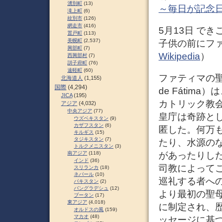
湧別町
(13)
～毎日が記念
滝上町
(6)
紋別市
(126)
網走市
(416)
5月13日 でき
置戸町
(113)
美幌町
(2,537)
子供の前にフ
興部町
(7)
Wikipedia
）
西興部村
(7)
訓子府町
(76)
遠軽町
(60)
ファティマの聖母
北海道人
(1,155)
国際
(4,294)
de Fáti
JICA
(195)
カトリック教
アジア
(4,032)
中央アジア
(77)
皇庁は奇跡と
ウズベキスタン
(9)
カザフスタン
(6)
匿した。何万
キルギス
(15)
タジキスタン
(7)
たり、水源の
トルクメニスタン
(3)
南アジア
(118)
があったりした
インド
(36)
司教によって
スリランカ
(18)
ネパール
(10)
巡礼する者への
パキスタン
(2)
バングラデシュ
(12)
より最初の聖母
ブータン
(17)
東アジア
(4,018)
に制定され、
オルドスの風
(159)
マカオ
(48)
ッセージに基づ