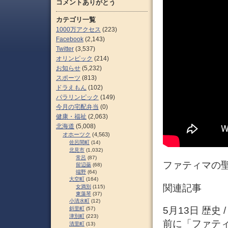
コメントありがとう
カテゴリ一覧
1000万アクセス
(223)
Facebook
(2,143)
Twitter
(3,537)
オリンピック
(214)
お知らせ
(5,232)
スポーツ
(813)
ドラえもん
(102)
パラリンピック
(149)
今月の宅配弁当
(0)
健康・福祉
(2,063)
北海道
(5,008)
オホーツク
(4,563)
佐呂間町
(14)
北見市
(1,032)
常呂
(87)
ファティマの聖
留辺蘂
(68)
端野
(64)
大空町
(164)
関連記事
女満別
(115)
東藻琴
(37)
小清水町
(12)
5月13日 歴史
斜里町
(57)
津別町
(223)
前に「ファテ
清里町
(13)