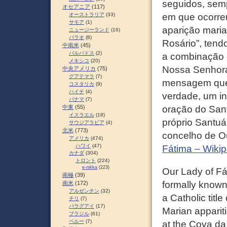
seguidos, sem
オセアニア
(117)
オーストラリア
(33)
em que ocorreu
サモア
(1)
aparição maria
ニュージーランド
(16)
パラオ
(8)
Rosário”, tendo
中南米
(45)
バルバドス
(2)
a combinação d
メキシコ
(20)
Nossa Senhora
中央アメリカ
(75)
グアテマラ
(7)
mensagem que 
コスタリカ
(9)
ハイチ
(4)
verdade, um i
パナマ
(7)
中東
(55)
oração do Sant
イスラエル
(18)
próprio Santuá
サウジアラビア
(4)
北米
(773)
concelho de O
アメリカ
(474)
ハワイ
(47)
Fátima – Wikip
カナダ
(304)
トロント
(224)
e-nikka
(223)
Our Lady of F
南極
(39)
formally known
南米
(172)
アルゼンチン
(32)
a Catholic titl
チリ
(7)
パラグアイ
(17)
Marian apparit
ブラジル
(61)
ペルー
(7)
at the Cova da 