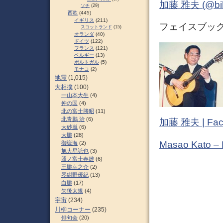
加藤 雅夫 (@bihor
ソチ
(29)
西欧
(445)
イギリス
(211)
フェイスブック 
スコットランド
(15)
オランダ
(40)
ドイツ
(122)
フランス
(121)
ベルギー
(13)
ポルトガル
(5)
モナコ
(2)
地震
(1,015)
大相撲
(100)
一山本大生
(4)
仲の国
(4)
北の富士勝昭
(11)
北青鵬 治
(6)
加藤 雅夫 | Fac
大砂嵐
(6)
大鵬
(28)
Masao Kato –
御嶽海
(2)
旭大星託也
(3)
照ノ富士春雄
(6)
王鵬幸之介
(2)
琴紺野優紀
(13)
白鵬
(17)
矢後太規
(4)
宇宙
(234)
川柳コーナー
(235)
俳句会
(20)