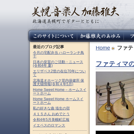
最近のブログ記事
Home
ファテ
今月の宅配弁当 ハローランチ鳥
十
日本の皇室のご活動・ニュース
ファティマの
(令和4年 夏)
エリザベス2世の在位70年につい
て
北海道オホーツク管内保健所 保
護犬猫情報(令和４年5月)
Home Sweet Home – ホームスイ
ートホーム
Home Sweet Home ホームスイ
ートホーム
私の好きな曲 埴生の宿
４１５さん おめでとう
令和4年5月美幌町広報
イエペスのロマンス