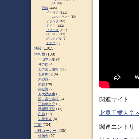
ソチ
(29)
西欧
(445)
イギリス
(211)
スコットランド
(15)
オランダ
(40)
ドイツ
(122)
フランス
(121)
ベルギー
(13)
ポルトガル
(5)
モナコ
(2)
地震
(1,015)
大相撲
(100)
一山本大生
(4)
仲の国
(4)
北の富士勝昭
(11)
北青鵬 治
(6)
大砂嵐
(6)
大鵬
(28)
御嶽海
(2)
旭大星託也
(3)
関連サイト
照ノ富士春雄
(6)
王鵬幸之介
(2)
琴紺野優紀
(13)
北見工業大学 
白鵬
(17)
矢後太規
(4)
宇宙
(234)
関連エントリ
川柳コーナー
(235)
俳句会
(20)