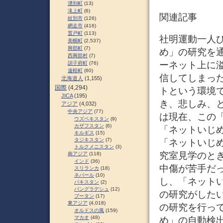
湧別町
(13)
滝上町
(6)
関連記事
紋別市
(126)
網走市
(416)
置戸町
(113)
社明運動一人ひ
美幌町
(2,537)
興部町
(7)
め」の研究を通
西興部村
(7)
ーネット上に
訓子府町
(76)
遠軽町
(60)
信してしまっ
北海道人
(1,155)
国際
(4,294)
トという環境
JICA
(195)
き、悲しみ、
アジア
(4,032)
中央アジア
(77)
は現在、この
ウズベキスタン
(9)
カザフスタン
(6)
「ネットいじ
キルギス
(15)
タジキスタン
(7)
「ネットいじ
トルクメニスタン
(3)
究室見学のと
南アジア
(118)
インド
(36)
中傷が苦手だ
スリランカ
(18)
ネパール
(10)
し、「ネット
パキスタン
(2)
バングラデシュ
(12)
の研究がした
ブータン
(17)
東アジア
(4,018)
の研究を行っ
オルドスの風
(159)
マカオ
(48)
め」の自動検