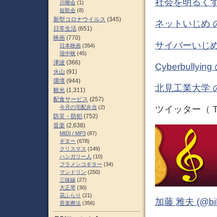
社会を明るくす
川柳会
(1)
短歌会
(8)
新型コロナウイルス
(345)
ネットいじめ 
日常生活
(651)
映画
(770)
サイバーいじめ
日本映画
(354)
現中映
(45)
津波
(366)
Cyberbull
火山
(91)
環境
(944)
北見工業大学 
観光
(1,311)
配食サービス
(257)
今月の宅配弁当
(2)
ツイッター（ Tw
防災・防犯
(752)
音楽
(2,638)
MIDI / MP3
(87)
ギター
(678)
クリスマス
(149)
ハンガリー人
(10)
フラメンコギター
(34)
マンドリン
(250)
三味線
(27)
大正琴
(30)
花ふらり
(21)
加藤 雅夫 (@bihor
音楽療法
(356)