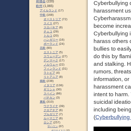
和僑会
(220)
Cyberbullying 
欧州
(1,065)
harassment usi
アイルランド
(17)
中欧
(168)
Cyberharassmen
オーストリア
(72)
スイス
(27)
become increa
スロパキア
(8)
チェコ
(29)
Cyberbullying 
トルコ
(20)
ハンガリー
(16)
harass others 
ポーランド
(24)
bullies to eas
北欧
(90)
エストニア
(5)
do this by flam
スウェーデン
(27)
デンマーク
(17)
and stalking. 
ノルウェー
(22)
フィンランド
(31)
rumors, threats
ラトビア
(4)
リトアニア
(8)
information, or 
南欧
(238)
イタリア
(136)
harassment can
ギリシャ
(30)
intent to harm
スペイン
(86)
バチカン
(3)
suicidal ideati
東欧
(310)
ウクライナ
(39)
including bein
クロアチア
(6)
ブルガリア
(7)
(
Cyberbullying
ルーマニア
(6)
ロシア
(257)
サハリン
(67)
ポロナイスク
(37)