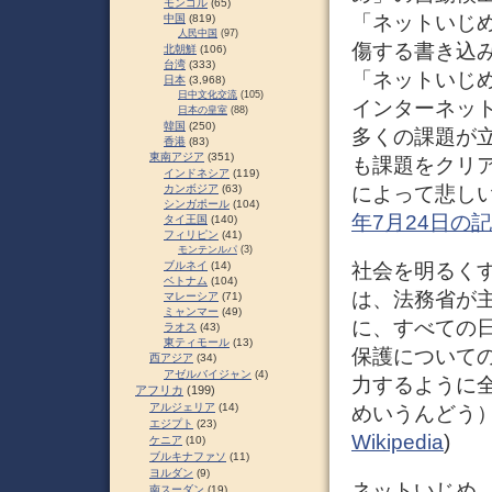
モンゴル
(65)
「ネットいじ
中国
(819)
人民中国
(97)
傷する書き込
北朝鮮
(106)
台湾
(333)
「ネットいじ
日本
(3,968)
日中文化交流
(105)
インターネッ
日本の皇室
(88)
韓国
(250)
多くの課題が
香港
(83)
東南アジア
(351)
も課題をクリ
インドネシア
(119)
によって悲しい
カンボジア
(63)
シンガポール
(104)
年7月24日の
タイ王国
(140)
フィリピン
(41)
モンテンルパ
(3)
社会を明るく
ブルネイ
(14)
ベトナム
(104)
は、法務省が
マレーシア
(71)
ミャンマー
(49)
に、すべての
ラオス
(43)
東ティモール
(13)
保護について
西アジア
(34)
アゼルバイジャン
(4)
力するように
アフリカ
(199)
アルジェリア
(14)
めいうんどう）
エジプト
(23)
Wikipedia
)
ケニア
(10)
ブルキナファソ
(11)
ヨルダン
(9)
ネットいじめ、サ
南スーダン
(19)