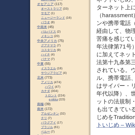
オセアニア
(117)
ターネット上に
オーストラリア
(33)
サモア
(1)
（harass
ニュージーランド
(16)
ンや携帯電話
パラオ
(8)
中南米
(45)
経由して、物
バルバドス
(2)
メキシコ
(20)
苦痛を感じて
中央アメリカ
(75)
年法律第71
グアテマラ
(7)
コスタリカ
(9)
に加えてネッ
ハイチ
(4)
パナマ
(7)
法第十九条第
中東
(55)
イスラエル
(18)
されている。
サウジアラビア
(4)
ル、携帯電話
北米
(773)
アメリカ
(474)
はサイバー・リ
ハワイ
(47)
カナダ
(304)
年代以降）、
トロント
(224)
e-nikka
(223)
ットの法規制
南極
(39)
も出てきてい
南米
(172)
アルゼンチン
(32)
じめをTraditi
チリ
(7)
パラグアイ
(17)
トいじめ – Wiki
ブラジル
(61)
ペルー
(7)