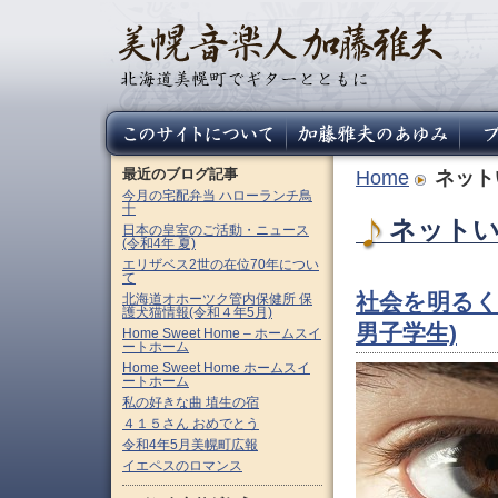
最近のブログ記事
Home
ネット
今月の宅配弁当 ハローランチ鳥
十
ネットい
日本の皇室のご活動・ニュース
(令和4年 夏)
エリザベス2世の在位70年につい
て
社会を明るく
北海道オホーツク管内保健所 保
護犬猫情報(令和４年5月)
男子学生)
Home Sweet Home – ホームスイ
ートホーム
Home Sweet Home ホームスイ
ートホーム
私の好きな曲 埴生の宿
４１５さん おめでとう
令和4年5月美幌町広報
イエペスのロマンス