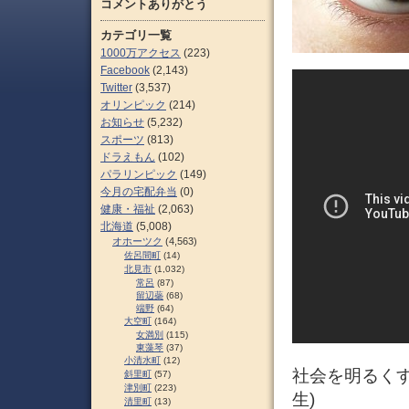
コメントありがとう
カテゴリ一覧
1000万アクセス
(223)
Facebook
(2,143)
Twitter
(3,537)
オリンピック
(214)
お知らせ
(5,232)
スポーツ
(813)
ドラえもん
(102)
パラリンピック
(149)
今月の宅配弁当
(0)
健康・福祉
(2,063)
北海道
(5,008)
オホーツク
(4,563)
佐呂間町
(14)
北見市
(1,032)
常呂
(87)
留辺蘂
(68)
端野
(64)
大空町
(164)
女満別
(115)
東藻琴
(37)
小清水町
(12)
社会を明るくす
斜里町
(57)
津別町
(223)
生)
清里町
(13)