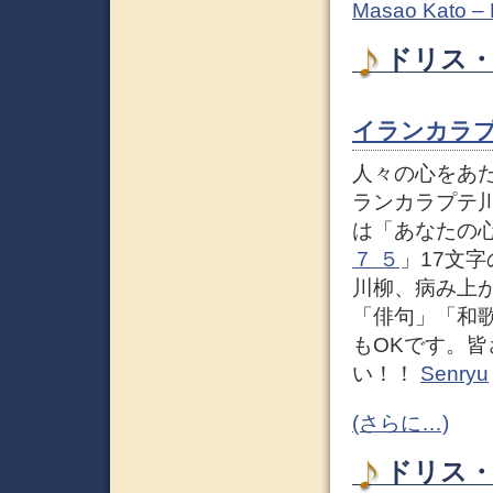
Masao Kato –
ドリス・
イランカラ
人々の心をあ
ランカラプテ
は「あなたの
７ ５
」17文
川柳、病み上
「俳句」「和
もOKです。
い！！
Senryu
(さらに…)
ドリス・