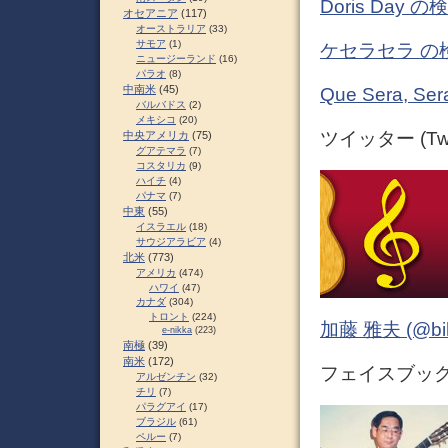
Doris Day
オセアニア
(117)
オーストラリア
(33)
サモア
(1)
ケセラセラ の
ニュージーランド
(16)
パラオ
(8)
中南米
(45)
Que Sera,
バルバドス
(2)
メキシコ
(20)
ツイッター (Twit
中央アメリカ
(75)
グアテマラ
(7)
コスタリカ
(9)
ハイチ
(4)
パナマ
(7)
中東
(55)
イスラエル
(18)
サウジアラビア
(4)
北米
(773)
アメリカ
(474)
ハワイ
(47)
カナダ
(304)
トロント
(224)
加藤 雅夫 (@bihor
e-nikka
(223)
南極
(39)
南米
(172)
フェイスブック (
アルゼンチン
(32)
チリ
(7)
パラグアイ
(17)
ブラジル
(61)
ペルー
(7)