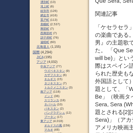
Que Sera,
湧別町
(13)
滝上町
(6)
紋別市
(126)
関連記事
網走市
(416)
置戸町
(113)
美幌町
(2,537)
「ケセラセラ」 (
興部町
(7)
西興部村
(7)
の楽曲である
訓子府町
(76)
男』の主題歌
遠軽町
(60)
北海道人
(1,155)
た。 「Que Se
国際
(4,294)
will be
JICA
(195)
アジア
(4,032)
際はスペイン
中央アジア
(77)
ウズベキスタン
(9)
られた歴史もな
カザフスタン
(6)
キルギス
(15)
外国語として
タジキスタン
(7)
題として、「Whate
トルクメニスタン
(3)
南アジア
(118)
Be」（映画タ
インド
(36)
スリランカ
(18)
Sera, Sera 
ネパール
(10)
パキスタン
(2)
題とされる[2][3]）
バングラデシュ
(12)
ブータン
(17)
Sera)」（
東アジア
(4,018)
オルドスの風
(159)
アメリカ映画主
マカオ
(48)