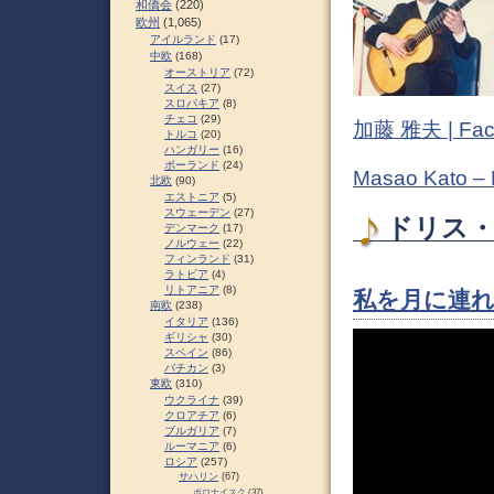
和僑会
(220)
欧州
(1,065)
アイルランド
(17)
中欧
(168)
オーストリア
(72)
スイス
(27)
スロパキア
(8)
チェコ
(29)
加藤 雅夫 | Fac
トルコ
(20)
ハンガリー
(16)
ポーランド
(24)
Masao Kato –
北欧
(90)
エストニア
(5)
スウェーデン
(27)
ドリス・
デンマーク
(17)
ノルウェー
(22)
フィンランド
(31)
ラトビア
(4)
リトアニア
(8)
私を月に連れ
南欧
(238)
イタリア
(136)
ギリシャ
(30)
スペイン
(86)
バチカン
(3)
東欧
(310)
ウクライナ
(39)
クロアチア
(6)
ブルガリア
(7)
ルーマニア
(6)
ロシア
(257)
サハリン
(67)
ポロナイスク
(37)