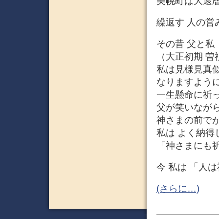
美幌町は大還
繰返す 人の
その昔 父と私
（大正初期 
私は見様見真
なりますよう
一生懸命に祈
父が笑いなが
神さまの前で
私は よく納得
「神さまにも
今 私は 「人
(さらに…)