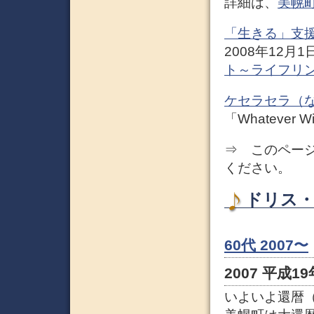
詳細は、
美幌
「生きる」支
2008年12
ト～ライフリン
ケセラセラ（
「Whatever Wil
⇒ このペー
ください。
ドリス・
60代 2007〜
2007 平成19
いよいよ還暦（