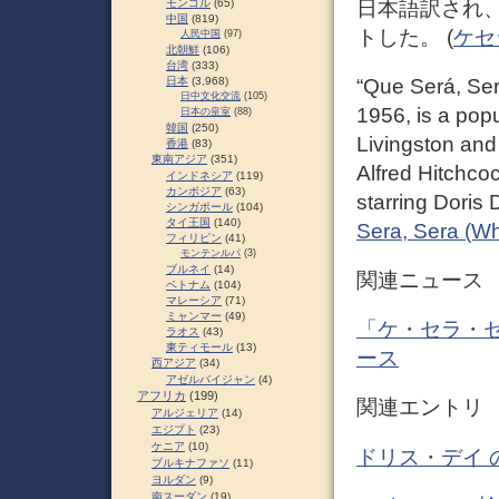
日本語訳され
モンゴル
(65)
中国
(819)
トした。 (
ケセラ
人民中国
(97)
北朝鮮
(106)
台湾
(333)
“Que Será, Será
日本
(3,968)
日中文化交流
(105)
1956, is a popu
日本の皇室
(88)
韓国
(250)
Livingston and
香港
(83)
東南アジア
(351)
Alfred Hitchc
インドネシア
(119)
カンボジア
(63)
starring Doris 
シンガポール
(104)
タイ王国
(140)
Sera, Sera (Wh
フィリピン
(41)
モンテンルパ
(3)
ブルネイ
(14)
関連ニュース
ベトナム
(104)
マレーシア
(71)
ミャンマー
(49)
「ケ・セラ・セ
ラオス
(43)
東ティモール
(13)
ース
西アジア
(34)
アゼルバイジャン
(4)
アフリカ
(199)
関連エントリ
アルジェリア
(14)
エジプト
(23)
ケニア
(10)
ドリス・デイ 
ブルキナファソ
(11)
ヨルダン
(9)
南スーダン
(19)