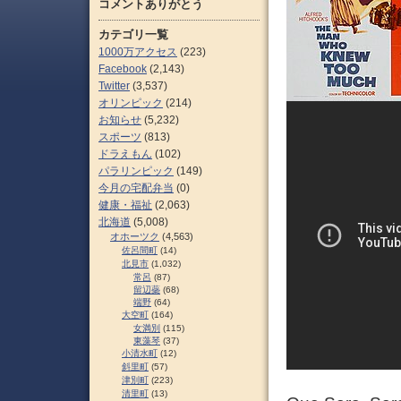
コメントありがとう
カテゴリ一覧
1000万アクセス
(223)
Facebook
(2,143)
Twitter
(3,537)
オリンピック
(214)
お知らせ
(5,232)
スポーツ
(813)
ドラえもん
(102)
パラリンピック
(149)
今月の宅配弁当
(0)
健康・福祉
(2,063)
北海道
(5,008)
オホーツク
(4,563)
佐呂間町
(14)
北見市
(1,032)
常呂
(87)
留辺蘂
(68)
端野
(64)
大空町
(164)
女満別
(115)
東藻琴
(37)
小清水町
(12)
斜里町
(57)
津別町
(223)
清里町
(13)