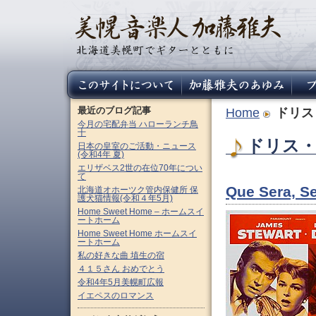
最近のブログ記事
Home
ドリス
今月の宅配弁当 ハローランチ鳥
十
ドリス・
日本の皇室のご活動・ニュース
(令和4年 夏)
エリザベス2世の在位70年につい
て
Que Sera
北海道オホーツク管内保健所 保
護犬猫情報(令和４年5月)
Home Sweet Home – ホームスイ
ートホーム
Home Sweet Home ホームスイ
ートホーム
私の好きな曲 埴生の宿
４１５さん おめでとう
令和4年5月美幌町広報
イエペスのロマンス