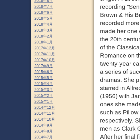
2018年8月
recording “Sen
2018年7月
2018年6月
Brown & His B
2018年5月
recorded more
2018年4月
made her one o
2018年3月
2018年2月
the 20th centur
2018年1月
of the Classica
2017年12月
2017年11月
Romance on th
2017年10月
twenty-year car
2017年9月
a series of suc
2015年6月
2015年5月
dramas. She pla
2015年4月
starred in Al
2015年3月
(1956) with Ja
2015年2月
2015年1月
ones she made
2014年12月
such as Pillow
2014年11月
respectively. S
2014年10月
2014年9月
men as Clark G
2014年8月
After her final
2014年7月