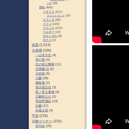
ソチ
(29)
西欧
(445)
イギリス
(211)
スコットランド
(15)
オランダ
(40)
ドイツ
(122)
フランス
(121)
ベルギー
(13)
ポルトガル
(5)
モナコ
(2)
地震
(1,015)
大相撲
(100)
一山本大生
(4)
仲の国
(4)
北の富士勝昭
(11)
北青鵬 治
(6)
大砂嵐
(6)
大鵬
(28)
御嶽海
(2)
旭大星託也
(3)
照ノ富士春雄
(6)
王鵬幸之介
(2)
琴紺野優紀
(13)
白鵬
(17)
矢後太規
(4)
宇宙
(234)
川柳コーナー
(235)
俳句会
(20)