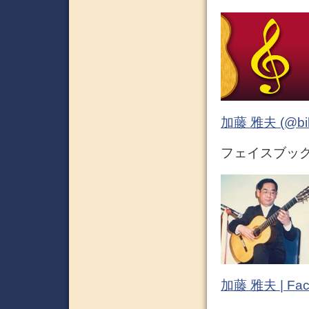
加藤 雅夫 (@bihor
フェイスブック (
加藤 雅夫 | Fac