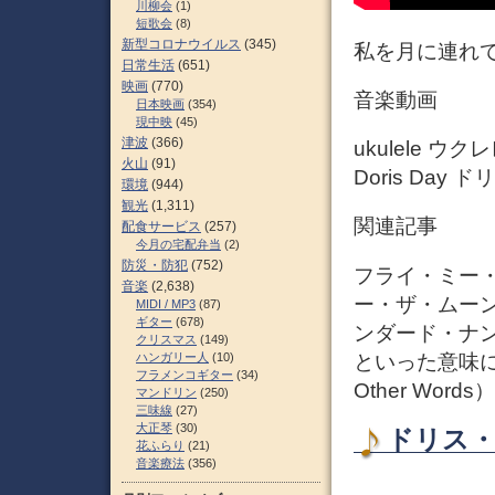
川柳会
(1)
短歌会
(8)
新型コロナウイルス
(345)
私を月に連れて
日常生活
(651)
映画
(770)
音楽動画
日本映画
(354)
現中映
(45)
津波
(366)
ukulele ウク
火山
(91)
Doris Day 
環境
(944)
観光
(1,311)
関連記事
配食サービス
(257)
今月の宅配弁当
(2)
防災・防犯
(752)
フライ・ミー・
音楽
(2,638)
ー・ザ・ムーン」（
MIDI / MP3
(87)
ギター
(678)
ンダード・ナ
クリスマス
(149)
といった意味に
ハンガリー人
(10)
フラメンコギター
(34)
Other Words）
マンドリン
(250)
三味線
(27)
大正琴
(30)
ドリス・
花ふらり
(21)
音楽療法
(356)