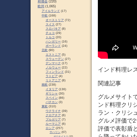
和僑会
(220)
欧州
(1,065)
アイルランド
(17)
中欧
(168)
オーストリア
(72)
スイス
(27)
スロパキア
(8)
チェコ
(29)
トルコ
(20)
ハンガリー
(16)
ポーランド
(24)
北欧
(90)
エストニア
(5)
スウェーデン
(27)
デンマーク
(17)
ノルウェー
(22)
インド料理レス
フィンランド
(31)
ラトビア
(4)
リトアニア
(8)
関連記事
南欧
(238)
イタリア
(136)
ギリシャ
(30)
グルメサイトで2
スペイン
(86)
バチカン
(3)
ンド料理クリシ
東欧
(310)
ウクライナ
(39)
ラン・クリシ
クロアチア
(6)
グルメ評価で
ブルガリア
(7)
ルーマニア
(6)
評価で表彰盾
ロシア
(257)
サハリン
(67)
ら降ってわい
ポロナイスク
(37)