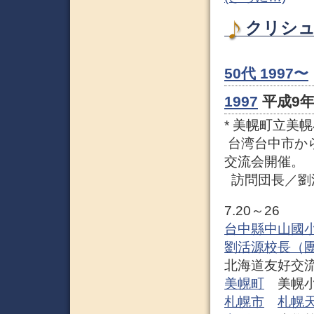
クリシュナ
50代 1997〜
1997
平成9年
* 美幌町立美
台湾台中市か
交流会開催。
訪問団長／劉
7.20～26
台中縣中山國
劉活源校長（團
北海道友好交
美幌町
美幌小
札幌市
札幌