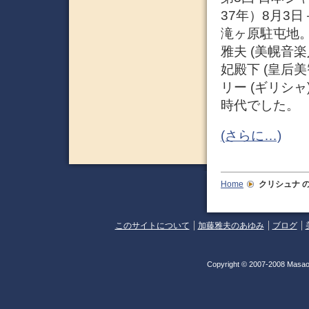
37年）8月3
滝ヶ原駐屯地
雅夫 (美幌音楽
妃殿下 (皇后美
リー (ギリシ
時代でした。
(さらに…)
Home
クリシュナ
の
このサイトについて
加藤雅夫のあゆみ
ブログ
Copyright © 2007-2008 Masao 