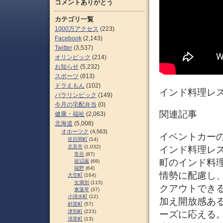
コメントありがとう
カテゴリ一覧
1000万アクセス
(223)
Facebook
(2,143)
Twitter
(3,537)
オリンピック
(214)
お知らせ
(5,232)
スポーツ
(813)
ドラえもん
(102)
インド料理レ
パラリンピック
(149)
今月の宅配弁当
(0)
関連記事
健康・福祉
(2,063)
北海道
(5,008)
オホーツク
(4,563)
イベントカーの料
佐呂間町
(14)
北見市
(1,032)
インド料理レス
常呂
(87)
町のインド料
留辺蘂
(68)
端野
(64)
情勢に配慮し
大空町
(164)
女満別
(115)
クアウトでき
東藻琴
(37)
小清水町
(12)
加え開放感あ
斜里町
(57)
津別町
(223)
ーズに応える
清里町
(13)