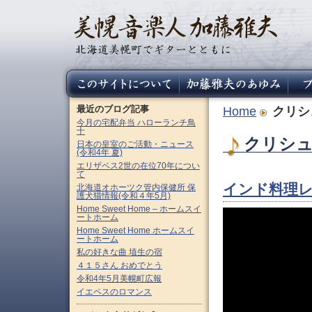
最近のブログ記事
Home
クリシ
今月の宅配弁当 ハローランチ鳥
十
クリシュナ
日本の皇室のご活動・ニュース
(令和4年 夏)
エリザベス2世の在位70年につい
て
インド料理
北海道オホーツク管内保健所 保
護犬猫情報(令和４年5月)
Home Sweet Home – ホームスイ
ートホーム
Home Sweet Home ホームスイ
ートホーム
私の好きな曲 埴生の宿
４１５さん おめでとう
令和4年5月美幌町広報
イエペスのロマンス