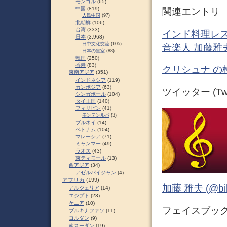
モンゴル
(65)
中国
(819)
関連エントリ
人民中国
(97)
北朝鮮
(106)
台湾
(333)
インド料理レス
日本
(3,968)
日中文化交流
(105)
音楽人 加藤雅
日本の皇室
(88)
韓国
(250)
香港
(83)
クリシュナ の
東南アジア
(351)
インドネシア
(119)
カンボジア
(63)
ツイッター (Twit
シンガポール
(104)
タイ王国
(140)
フィリピン
(41)
モンテンルパ
(3)
ブルネイ
(14)
ベトナム
(104)
マレーシア
(71)
ミャンマー
(49)
ラオス
(43)
東ティモール
(13)
西アジア
(34)
アゼルバイジャン
(4)
アフリカ
(199)
加藤 雅夫 (@bihor
アルジェリア
(14)
エジプト
(23)
ケニア
(10)
フェイスブック (
ブルキナファソ
(11)
ヨルダン
(9)
南スーダン
(19)