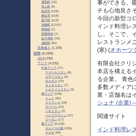
事ができる。
湧別町
(13)
滝上町
(6)
チも心地良さ
紋別市
(126)
網走市
(416)
今回の新型コ
置戸町
(113)
インド料理レ
美幌町
(2,537)
興部町
(7)
し。そこで、
西興部村
(7)
訓子府町
(76)
レストランメ
遠軽町
(60)
北海道人
(1,155)
(寒) (
オホーツ
国際
(4,294)
JICA
(195)
有限会社クリ
アジア
(4,032)
中央アジア
(77)
本店を構える
ウズベキスタン
(9)
カザフスタン
(6)
る企業。 青
キルギス
(15)
タジキスタン
(7)
多数メディアに
トルクメニスタン
(3)
業・店舗名は
南アジア
(118)
インド
(36)
シュナ (企業) – 
スリランカ
(18)
ネパール
(10)
パキスタン
(2)
関連サイト
バングラデシュ
(12)
ブータン
(17)
東アジア
(4,018)
インド料理レス
オルドスの風
(159)
マカオ
(48)