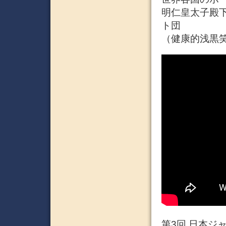
明仁皇太子殿
ト団
（健康的浅黒
第3回 日本ジャ