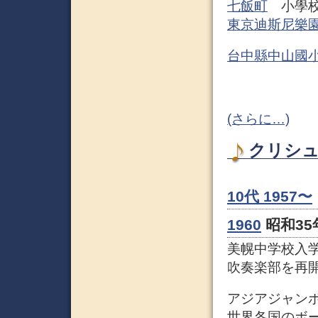
七飯町
小學校
東京迪斯尼樂
台中縣中山國
(さらに…)
クリシュナ
10代 1957〜
1960
昭和35年
美幌中学校入
吹奏楽部を再
アジアジャン
世界各国のボー