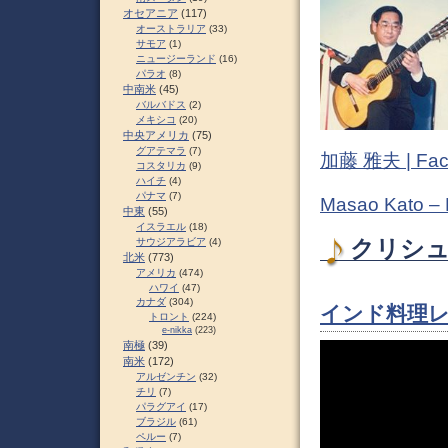
オセアニア
(117)
オーストラリア
(33)
サモア
(1)
ニュージーランド
(16)
パラオ
(8)
中南米
(45)
バルバドス
(2)
メキシコ
(20)
中央アメリカ
(75)
グアテマラ
(7)
加藤 雅夫 | Fac
コスタリカ
(9)
ハイチ
(4)
パナマ
(7)
Masao Kato –
中東
(55)
イスラエル
(18)
サウジアラビア
(4)
クリシュナ
北米
(773)
アメリカ
(474)
ハワイ
(47)
カナダ
(304)
インド料理レ
トロント
(224)
e-nikka
(223)
南極
(39)
南米
(172)
アルゼンチン
(32)
チリ
(7)
パラグアイ
(17)
ブラジル
(61)
ペルー
(7)