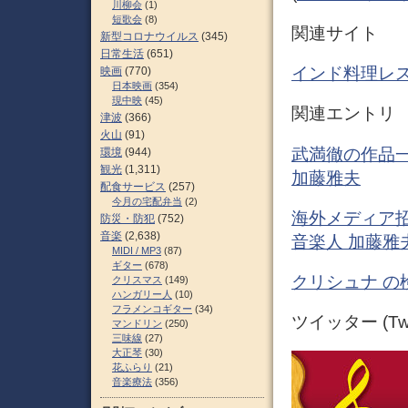
川柳会
(1)
短歌会
(8)
関連サイト
新型コロナウイルス
(345)
日常生活
(651)
インド料理レス
映画
(770)
日本映画
(354)
現中映
(45)
関連エントリ
津波
(366)
火山
(91)
武満徹の作品一
環境
(944)
観光
(1,311)
加藤雅夫
配食サービス
(257)
今月の宅配弁当
(2)
海外メディア招
防災・防犯
(752)
音楽
(2,638)
音楽人 加藤雅
MIDI / MP3
(87)
ギター
(678)
クリシュナ の
クリスマス
(149)
ハンガリー人
(10)
フラメンコギター
(34)
ツイッター (Twit
マンドリン
(250)
三味線
(27)
大正琴
(30)
花ふらり
(21)
音楽療法
(356)