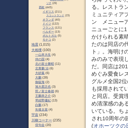
ソチ
(29)
る。レストラ
西欧
(445)
イギリス
(211)
ミュニティア
スコットランド
(15)
オランダ
(40)
ン メニューア
ドイツ
(122)
フランス
(121)
ニューごとに1
ベルギー
(13)
かけられる素
ポルトガル
(5)
モナコ
(2)
たのは同店の
地震
(1,015)
大相撲
(100)
ト」。海明け
一山本大生
(4)
みのみで表現
仲の国
(4)
北の富士勝昭
(11)
だ。同店は20
北青鵬 治
(6)
めぐみ愛食レ
大砂嵐
(6)
大鵬
(28)
グルメ全国2
御嶽海
(2)
旭大星託也
(3)
も採用されて
照ノ富士春雄
(6)
と同店。受賞
王鵬幸之介
(2)
琴紺野優紀
(13)
め清潔感のあ
白鵬
(17)
矢後太規
(4)
いている。ち
宇宙
(234)
され10周年
川柳コーナー
(235)
(
オホーツクの
俳句会
(20)