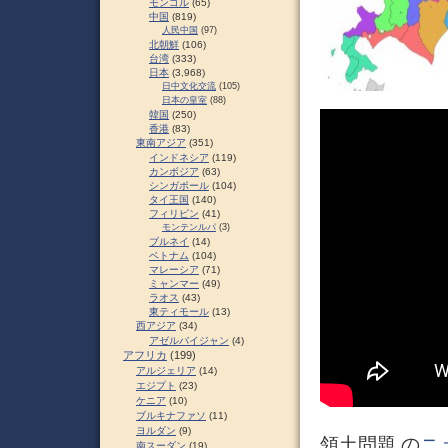
モンゴル
(65)
中国
(819)
人民中国
(97)
北朝鮮
(106)
台湾
(333)
日本
(3,968)
日中文化交流
(105)
日本の皇室
(88)
韓国
(250)
香港
(83)
東南アジア
(351)
インドネシア
(119)
カンボジア
(63)
シンガポール
(104)
タイ王国
(140)
フィリピン
(41)
モンテンルパ
(3)
ブルネイ
(14)
ベトナム
(104)
マレーシア
(71)
ミャンマー
(49)
ラオス
(43)
東ティモール
(13)
西アジア
(34)
アゼルバイジャン
(4)
アフリカ
(199)
アルジェリア
(14)
エジプト
(23)
ケニア
(10)
ブルキナファソ
(11)
ヨルダン
(9)
領土問題 の
ニ
南スーダン
(19)