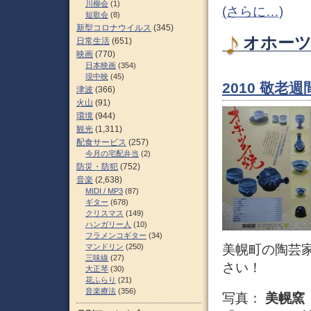
川柳会
(1)
(さらに…)
短歌会
(8)
新型コロナウイルス
(345)
オホーツク
日常生活
(651)
映画
(770)
日本映画
(354)
現中映
(45)
2010 敬
津波
(366)
火山
(91)
環境
(944)
観光
(1,311)
配食サービス
(257)
今月の宅配弁当
(2)
防災・防犯
(752)
音楽
(2,638)
MIDI / MP3
(87)
ギター
(678)
クリスマス
(149)
ハンガリー人
(10)
フラメンコギター
(34)
美幌町の陶芸
マンドリン
(250)
三味線
(27)
さい！
大正琴
(30)
花ふらり
(21)
音楽療法
(356)
写真：
美幌窯