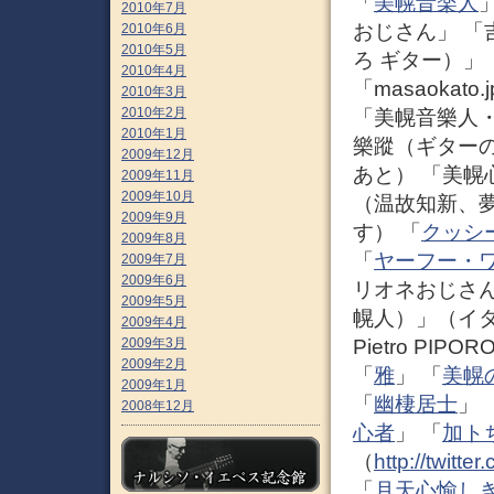
「
美幌音楽人
2010年7月
おじさん」 「
2010年6月
2010年5月
ろ ギター）」
2010年4月
「masaokato.
2010年3月
2010年2月
「美幌音樂人・
2010年1月
樂蹤（ギター
2009年12月
あと） 「美幌
2009年11月
2009年10月
（温故知新、
2009年9月
す） 「
クッシ
2009年8月
「
ヤーフー・
2009年7月
2009年6月
リオネおじさん
2009年5月
幌人）」（イ
2009年4月
2009年3月
Pietro PI
2009年2月
「
雅
」 「
美幌
2009年1月
「
幽棲居士
」 
2008年12月
心者
」 「
加ト
（
http://twitte
「
月天心愉し