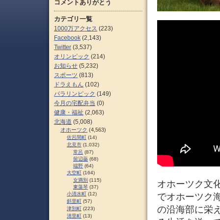
コメントありがとう
カテゴリ一覧
1000万アクセス
(223)
Facebook
(2,143)
Twitter
(3,537)
オリンピック
(214)
お知らせ
(5,232)
スポーツ
(813)
ドラえもん
(102)
パラリンピック
(149)
今月の宅配弁当
(0)
健康・福祉
(2,063)
北海道
(5,008)
オホーツク
(4,563)
佐呂間町
(14)
北見市
(1,032)
常呂
(87)
留辺蘂
(68)
端野
(64)
大空町
(164)
女満別
(115)
オホーツク文化
東藻琴
(37)
小清水町
(12)
でオホーツク
斜里町
(57)
の沿海部に栄
津別町
(223)
清里町
(13)