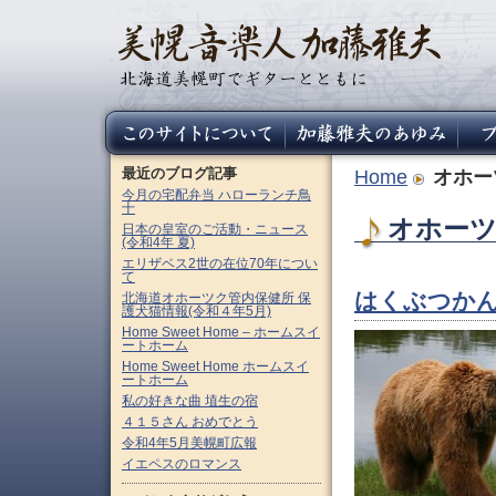
最近のブログ記事
Home
オホー
今月の宅配弁当 ハローランチ鳥
十
オホーツク
日本の皇室のご活動・ニュース
(令和4年 夏)
エリザベス2世の在位70年につい
て
はくぶつかん
北海道オホーツク管内保健所 保
護犬猫情報(令和４年5月)
Home Sweet Home – ホームスイ
ートホーム
Home Sweet Home ホームスイ
ートホーム
私の好きな曲 埴生の宿
４１５さん おめでとう
令和4年5月美幌町広報
イエペスのロマンス