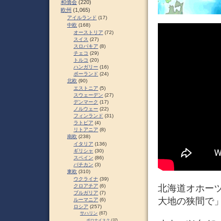
和僑会
(220)
欧州
(1,065)
アイルランド
(17)
中欧
(168)
オーストリア
(72)
スイス
(27)
スロパキア
(8)
チェコ
(29)
トルコ
(20)
ハンガリー
(16)
ポーランド
(24)
北欧
(90)
エストニア
(5)
スウェーデン
(27)
デンマーク
(17)
ノルウェー
(22)
フィンランド
(31)
ラトビア
(4)
リトアニア
(8)
南欧
(238)
イタリア
(136)
ギリシャ
(30)
スペイン
(86)
バチカン
(3)
東欧
(310)
ウクライナ
(39)
クロアチア
(6)
北海道オホーツ
ブルガリア
(7)
大地の狭間で
ルーマニア
(6)
ロシア
(257)
サハリン
(67)
ポロナイスク
(37)