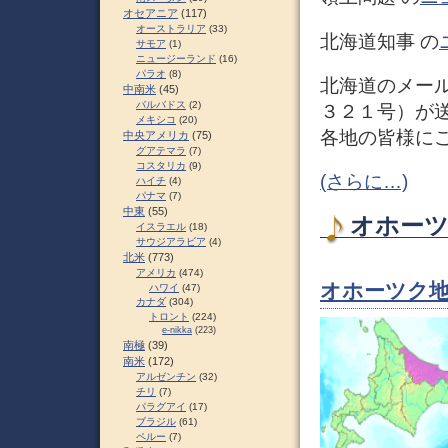
オセアニア
(117)
オーストラリア
(33)
北海道知事 の
サモア
(1)
ニュージーランド
(16)
パラオ
(8)
北海道のメー
中南米
(45)
バルバドス
(2)
３２１号）が
メキシコ
(20)
各地の皆様に
中央アメリカ
(75)
グアテマラ
(7)
コスタリカ
(9)
(さらに…)
ハイチ
(4)
パナマ
(7)
中東
(55)
オホーツク
イスラエル
(18)
サウジアラビア
(4)
北米
(773)
アメリカ
(474)
オホーツク
ハワイ
(47)
カナダ
(304)
トロント
(224)
e-nikka
(223)
南極
(39)
南米
(172)
アルゼンチン
(32)
チリ
(7)
パラグアイ
(17)
ブラジル
(61)
ペルー
(7)