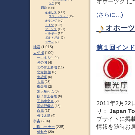
オホーツク に
ソチ
(29)
西欧
(445)
イギリス
(211)
(さらに…)
スコットランド
(15)
オランダ
(40)
ドイツ
(122)
オホーツク
フランス
(121)
ベルギー
(13)
ポルトガル
(5)
モナコ
(2)
第１回イン
地震
(1,015)
大相撲
(100)
一山本大生
(4)
仲の国
(4)
北の富士勝昭
(11)
北青鵬 治
(6)
大砂嵐
(6)
大鵬
(28)
御嶽海
(2)
旭大星託也
(3)
照ノ富士春雄
(6)
王鵬幸之介
(2)
2011年2月
琴紺野優紀
(13)
り：
Japan To
白鵬
(17)
矢後太規
(4)
ブサイトに掲
宇宙
(234)
情報を随時お
川柳コーナー
(235)
俳句会
(20)