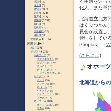
る生活を送っ
湧別町
(13)
滝上町
(6)
化人、また単
紋別市
(126)
網走市
(416)
置戸町
(113)
北海道立北方
美幌町
(2,537)
はくぶつかん
興部町
(7)
西興部村
(7)
員会が設置し
訓子府町
(76)
遠軽町
(60)
管理をしている。英語
北海道人
(1,155)
Peoples。（
Wi
国際
(4,294)
JICA
(195)
アジア
(4,032)
(さらに…)
中央アジア
(77)
ウズベキスタン
(9)
カザフスタン
(6)
オホーツク
キルギス
(15)
タジキスタン
(7)
トルクメニスタン
(3)
南アジア
(118)
インド
(36)
北海道からの
スリランカ
(18)
ネパール
(10)
パキスタン
(2)
バングラデシュ
(12)
ブータン
(17)
東アジア
(4,018)
オルドスの風
(159)
マカオ
(48)