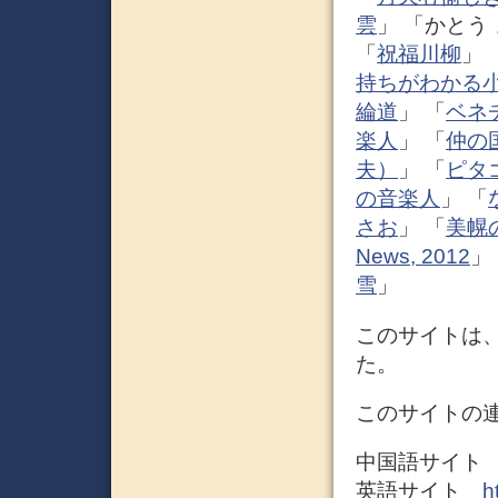
雲
」 「かとう
「
祝福川柳
」 
持ちがわかる
綸道
」 「
ベネ
楽人
」 「
仲の
夫）
」 「
ピタ
の音楽人
」 「
さお
」 「
美幌
News, 2012
」
雪
」
このサイトは
た。
このサイトの
中国語サイ
英語サイト
h