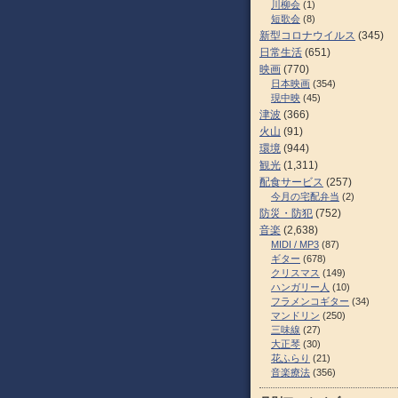
川柳会
(1)
短歌会
(8)
新型コロナウイルス
(345)
日常生活
(651)
映画
(770)
日本映画
(354)
現中映
(45)
津波
(366)
火山
(91)
環境
(944)
観光
(1,311)
配食サービス
(257)
今月の宅配弁当
(2)
防災・防犯
(752)
音楽
(2,638)
MIDI / MP3
(87)
ギター
(678)
クリスマス
(149)
ハンガリー人
(10)
フラメンコギター
(34)
マンドリン
(250)
三味線
(27)
大正琴
(30)
花ふらり
(21)
音楽療法
(356)