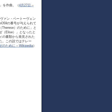
めに」を作曲。（
4月27日 –
ヒ・ヴァン・ベートーヴェン
oO59の番号が与えられて
herese）のために」と
Elise）」となったと
ィの書類から発見された
た。この説ではテレー
のために – Wikipedia
）