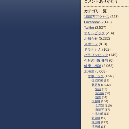
コメントありがとう
カテゴリ一覧
1000万アクセス
(223)
Facebook
(2,143)
Twitter
(3,537)
オリンピック
(214)
お知らせ
(5,232)
スポーツ
(813)
ドラえもん
(102)
パラリンピック
(149)
今月の宅配弁当
(0)
健康・福祉
(2,063)
北海道
(5,008)
オホーツク
(4,563)
佐呂間町
(14)
北見市
(1,032)
常呂
(87)
留辺蘂
(68)
端野
(64)
大空町
(164)
女満別
(115)
東藻琴
(37)
小清水町
(12)
斜里町
(57)
津別町
(223)
清里町
(13)