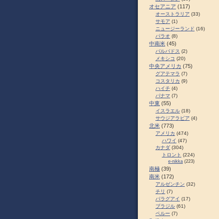
オセアニア
(117)
オーストラリア
(33)
サモア
(1)
ニュージーランド
(16)
パラオ
(8)
中南米
(45)
バルバドス
(2)
メキシコ
(20)
中央アメリカ
(75)
グアテマラ
(7)
コスタリカ
(9)
ハイチ
(4)
パナマ
(7)
中東
(55)
イスラエル
(18)
サウジアラビア
(4)
北米
(773)
アメリカ
(474)
ハワイ
(47)
カナダ
(304)
トロント
(224)
e-nikka
(223)
南極
(39)
南米
(172)
アルゼンチン
(32)
チリ
(7)
パラグアイ
(17)
ブラジル
(61)
ペルー
(7)