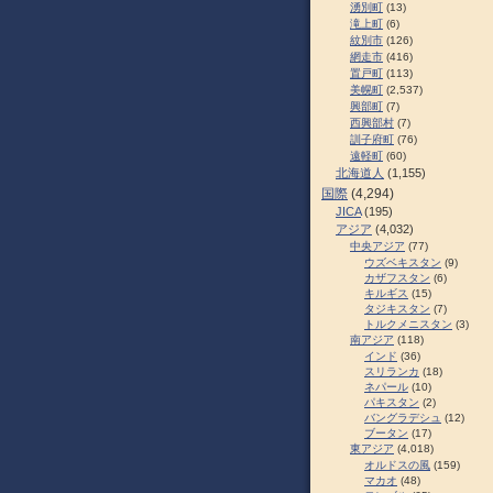
湧別町
(13)
滝上町
(6)
紋別市
(126)
網走市
(416)
置戸町
(113)
美幌町
(2,537)
興部町
(7)
西興部村
(7)
訓子府町
(76)
遠軽町
(60)
北海道人
(1,155)
国際
(4,294)
JICA
(195)
アジア
(4,032)
中央アジア
(77)
ウズベキスタン
(9)
カザフスタン
(6)
キルギス
(15)
タジキスタン
(7)
トルクメニスタン
(3)
南アジア
(118)
インド
(36)
スリランカ
(18)
ネパール
(10)
パキスタン
(2)
バングラデシュ
(12)
ブータン
(17)
東アジア
(4,018)
オルドスの風
(159)
マカオ
(48)