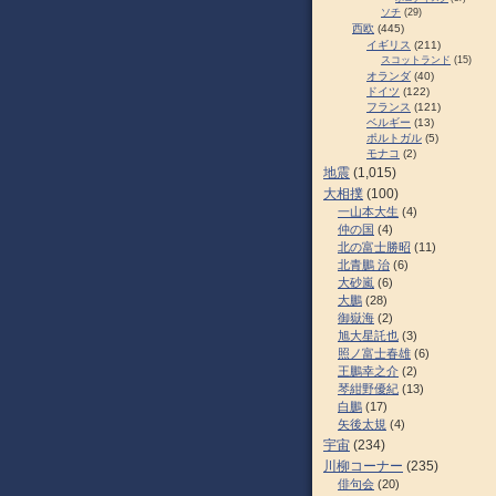
ソチ
(29)
西欧
(445)
イギリス
(211)
スコットランド
(15)
オランダ
(40)
ドイツ
(122)
フランス
(121)
ベルギー
(13)
ポルトガル
(5)
モナコ
(2)
地震
(1,015)
大相撲
(100)
一山本大生
(4)
仲の国
(4)
北の富士勝昭
(11)
北青鵬 治
(6)
大砂嵐
(6)
大鵬
(28)
御嶽海
(2)
旭大星託也
(3)
照ノ富士春雄
(6)
王鵬幸之介
(2)
琴紺野優紀
(13)
白鵬
(17)
矢後太規
(4)
宇宙
(234)
川柳コーナー
(235)
俳句会
(20)