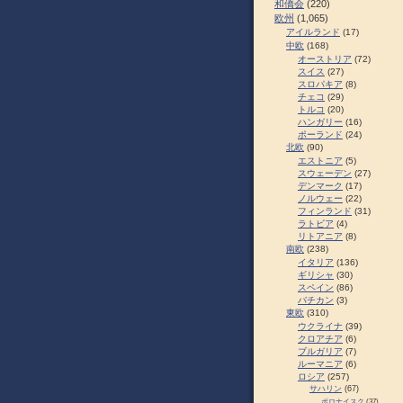
和僑会
(220)
欧州
(1,065)
アイルランド
(17)
中欧
(168)
オーストリア
(72)
スイス
(27)
スロパキア
(8)
チェコ
(29)
トルコ
(20)
ハンガリー
(16)
ポーランド
(24)
北欧
(90)
エストニア
(5)
スウェーデン
(27)
デンマーク
(17)
ノルウェー
(22)
フィンランド
(31)
ラトビア
(4)
リトアニア
(8)
南欧
(238)
イタリア
(136)
ギリシャ
(30)
スペイン
(86)
バチカン
(3)
東欧
(310)
ウクライナ
(39)
クロアチア
(6)
ブルガリア
(7)
ルーマニア
(6)
ロシア
(257)
サハリン
(67)
ポロナイスク
(37)