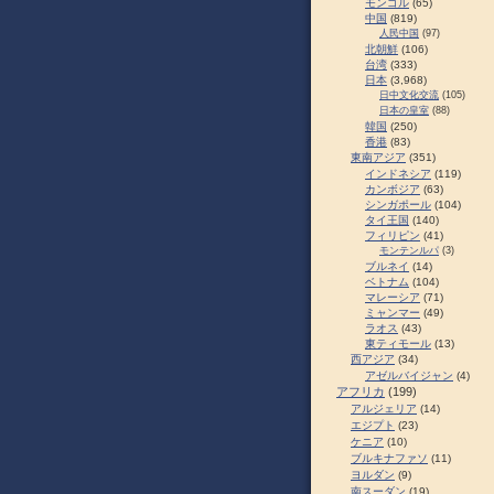
モンゴル
(65)
中国
(819)
人民中国
(97)
北朝鮮
(106)
台湾
(333)
日本
(3,968)
日中文化交流
(105)
日本の皇室
(88)
韓国
(250)
香港
(83)
東南アジア
(351)
インドネシア
(119)
カンボジア
(63)
シンガポール
(104)
タイ王国
(140)
フィリピン
(41)
モンテンルパ
(3)
ブルネイ
(14)
ベトナム
(104)
マレーシア
(71)
ミャンマー
(49)
ラオス
(43)
東ティモール
(13)
西アジア
(34)
アゼルバイジャン
(4)
アフリカ
(199)
アルジェリア
(14)
エジプト
(23)
ケニア
(10)
ブルキナファソ
(11)
ヨルダン
(9)
南スーダン
(19)