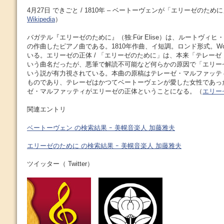
4月27日 できごと / 1810年 – ベートーヴェンが「エリーゼのた
Wikipedia
）
バガテル『エリーゼのために』（独:Für Elise）は、ルートヴィ
の作曲したピアノ曲である。1810年作曲、イ短調。ロンド形式。W
いる。エリーゼの正体 / 「エリーゼのために」は、本来「テレーゼ（T
いう曲名だったが、悪筆で解読不可能など何らかの原因で「エリーゼ（
いう説が有力視されている。本曲の原稿はテレーゼ・マルファッテ
ものであり、テレーゼはかつてベートーヴェンが愛した女性であっ
ゼ・マルファッティがエリーゼの正体ということになる。（
エリーゼ
関連エントリ
ベートーヴェン の検索結果 ｰ 美幌音楽人 加藤雅夫
エリーゼのために の検索結果 ｰ 美幌音楽人 加藤雅夫
ツイッター（ Twitter）