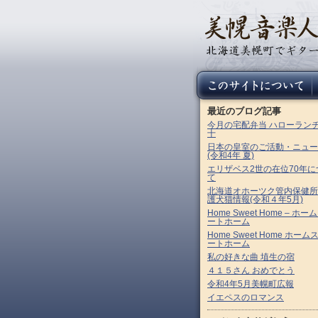
最近のブログ記事
今月の宅配弁当 ハローラン
十
日本の皇室のご活動・ニュー
(令和4年 夏)
エリザベス2世の在位70年に
て
北海道オホーツク管内保健所
護犬猫情報(令和４年5月)
Home Sweet Home – ホー
ートホーム
Home Sweet Home ホーム
ートホーム
私の好きな曲 埴生の宿
４１５さん おめでとう
令和4年5月美幌町広報
イエペスのロマンス