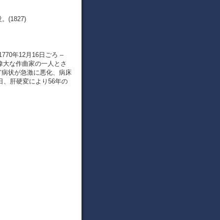
1827)
770年12月16日ごろ –
て偉大な作曲家の一人とさ
など病状が急激に悪化、病床
日、肝硬変により56年の