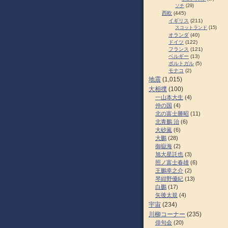
ソチ
(29)
西欧
(445)
イギリス
(211)
スコットランド
(15)
オランダ
(40)
ドイツ
(122)
フランス
(121)
ベルギー
(13)
ポルトガル
(5)
モナコ
(2)
地震
(1,015)
大相撲
(100)
一山本大生
(4)
仲の国
(4)
北の富士勝昭
(11)
北青鵬 治
(6)
大砂嵐
(6)
大鵬
(28)
御嶽海
(2)
旭大星託也
(3)
照ノ富士春雄
(6)
王鵬幸之介
(2)
琴紺野優紀
(13)
白鵬
(17)
矢後太規
(4)
宇宙
(234)
川柳コーナー
(235)
俳句会
(20)