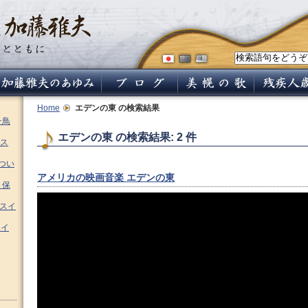
Home
エデンの東
の検索結果
チ鳥
エデンの東 の検索結果: 2 件
ス
つい
アメリカの映画音楽 エデンの東
 保
ムスイ
スイ