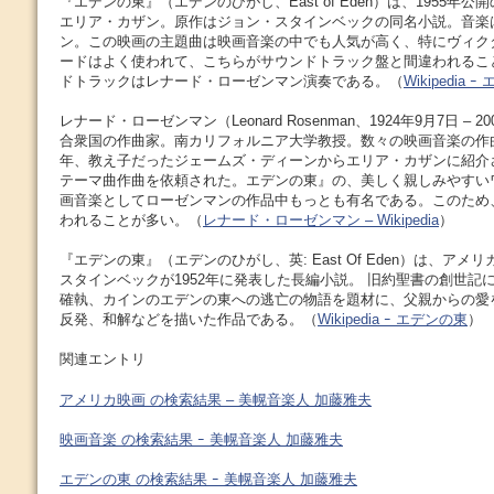
『エデンの東』（エデンのひがし、East of Eden）は、1955年
エリア・カザン。原作はジョン・スタインベックの同名小説。音楽
ン。この映画の主題曲は映画音楽の中でも人気が高く、特にヴィク
ードはよく使われて、こちらがサウンドトラック盤と間違われるこ
ドトラックはレナード・ローゼンマン演奏である。（
Wikipedia
レナード・ローゼンマン（Leonard Rosenman、1924年9月7日 – 
合衆国の作曲家。南カリフォルニア大学教授。数々の映画音楽の作曲
年、教え子だったジェームズ・ディーンからエリア・カザンに紹介
テーマ曲作曲を依頼された。エデンの東』の、美しく親しみやすい
画音楽としてローゼンマンの作品中もっとも有名である。このため
われることが多い。（
レナード・ローゼンマン – Wikipedia
）
『エデンの東』（エデンのひがし、英: East Of Eden）は、ア
スタインベックが1952年に発表した長編小説。 旧約聖書の創世記
確執、カインのエデンの東への逃亡の物語を題材に、父親からの愛
反発、和解などを描いた作品である。（
Wikipedia ｰ エデンの東
）
関連エントリ
アメリカ映画 の検索結果 – 美幌音楽人 加藤雅夫
映画音楽 の検索結果 ｰ 美幌音楽人 加藤雅夫
エデンの東 の検索結果 ｰ 美幌音楽人 加藤雅夫