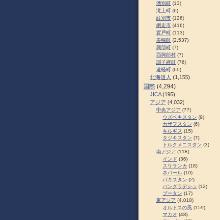
湧別町
(13)
滝上町
(6)
紋別市
(126)
網走市
(416)
置戸町
(113)
美幌町
(2,537)
興部町
(7)
西興部村
(7)
訓子府町
(76)
遠軽町
(60)
北海道人
(1,155)
国際
(4,294)
JICA
(195)
アジア
(4,032)
中央アジア
(77)
ウズベキスタン
(9)
カザフスタン
(6)
キルギス
(15)
タジキスタン
(7)
トルクメニスタン
(3)
南アジア
(118)
インド
(36)
スリランカ
(18)
ネパール
(10)
パキスタン
(2)
バングラデシュ
(12)
ブータン
(17)
東アジア
(4,018)
オルドスの風
(159)
マカオ
(48)