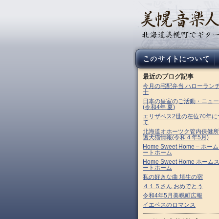
最近のブログ記事
今月の宅配弁当 ハローラン
十
日本の皇室のご活動・ニュー
(令和4年 夏)
エリザベス2世の在位70年に
て
北海道オホーツク管内保健所
護犬猫情報(令和４年5月)
Home Sweet Home – ホー
ートホーム
Home Sweet Home ホーム
ートホーム
私の好きな曲 埴生の宿
４１５さん おめでとう
令和4年5月美幌町広報
イエペスのロマンス