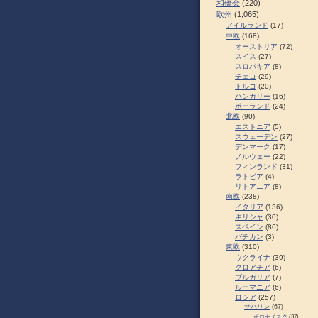
和僑会
(220)
欧州
(1,065)
アイルランド
(17)
中欧
(168)
オーストリア
(72)
スイス
(27)
スロパキア
(8)
チェコ
(29)
トルコ
(20)
ハンガリー
(16)
ポーランド
(24)
北欧
(90)
エストニア
(5)
スウェーデン
(27)
デンマーク
(17)
ノルウェー
(22)
フィンランド
(31)
ラトビア
(4)
リトアニア
(8)
南欧
(238)
イタリア
(136)
ギリシャ
(30)
スペイン
(86)
バチカン
(3)
東欧
(310)
ウクライナ
(39)
クロアチア
(6)
ブルガリア
(7)
ルーマニア
(6)
ロシア
(257)
サハリン
(67)
ポロナイスク
(37)