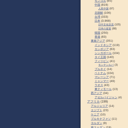
モンゴル
(65)
中国
(819)
人民中国
(97)
北朝鮮
(106)
台湾
(333)
日本
(3,968)
日中文化交流
(105)
日本の皇室
(88)
韓国
(250)
香港
(83)
東南アジア
(351)
インドネシア
(119)
カンボジア
(63)
シンガポール
(104)
タイ王国
(140)
フィリピン
(41)
モンテンルパ
(3)
ブルネイ
(14)
ベトナム
(104)
マレーシア
(71)
ミャンマー
(49)
ラオス
(43)
東ティモール
(13)
西アジア
(34)
アゼルバイジャン
(4)
アフリカ
(199)
アルジェリア
(14)
エジプト
(23)
ケニア
(10)
ブルキナファソ
(11)
ヨルダン
(9)
南スーダン
(19)