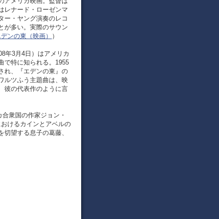
公開のアメリカ映画。監督は
はレナード・ローゼンマ
ター・ヤング演奏のレコ
とが多い。実際のサウン
 ｰ エデンの東（映画）
）
2008年3月4日）はアメリカ
で特に知られる。1955
され、『エデンの東』の
ワルツふう主題曲は、映
、彼の代表作のように言
メリカ合衆国の作家ジョン・
におけるカインとアベルの
を切望する息子の葛藤、