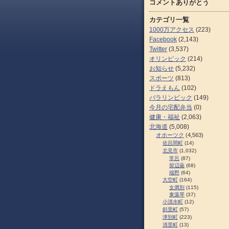
コメントありがとう
カテゴリ一覧
1000万アクセス
(223)
Facebook
(2,143)
Twitter
(3,537)
オリンピック
(214)
お知らせ
(5,232)
スポーツ
(813)
ドラえもん
(102)
パラリンピック
(149)
今月の宅配弁当
(0)
健康・福祉
(2,063)
北海道
(5,008)
オホーツク
(4,563)
佐呂間町
(14)
北見市
(1,032)
常呂
(87)
留辺蘂
(68)
端野
(64)
大空町
(164)
女満別
(115)
東藻琴
(37)
小清水町
(12)
斜里町
(57)
津別町
(223)
清里町
(13)