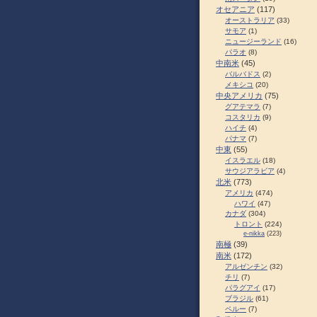
オセアニア
(117)
オーストラリア
(33)
サモア
(1)
ニュージーランド
(16)
パラオ
(8)
中南米
(45)
バルバドス
(2)
メキシコ
(20)
中央アメリカ
(75)
グアテマラ
(7)
コスタリカ
(9)
ハイチ
(4)
パナマ
(7)
中東
(55)
イスラエル
(18)
サウジアラビア
(4)
北米
(773)
アメリカ
(474)
ハワイ
(47)
カナダ
(304)
トロント
(224)
e-nikka
(223)
南極
(39)
南米
(172)
アルゼンチン
(32)
チリ
(7)
パラグアイ
(17)
ブラジル
(61)
ペルー
(7)