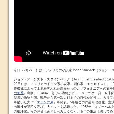
今日（2月27日）は、アメリカの小説家John Steinbeck（ジョ
ジョン・アーンスト・スタインベック（John Ernst Steinbeck, 1902
20日）は、アメリカのドイツ系小説家・劇作家・エッセイスト。 19
作機械によって土地を奪われた農民たちのカリフォルニアへの旅を
の葡萄
』出版。 1940年、怒りの葡萄がピューリッツァー賞、全米図
聖書の物語と南北戦争から第一次大戦までの時代を背景に、カリフ
を描いた大作『
エデンの東
』を発表。5年後この作品も映画化。主
の演技が話題を呼び、大ヒットを記録した。 1962年にはノーベル
の批評家からの評価は必ずしも芳しくなく、晩年の生活は決してめ