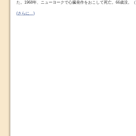
た。1968年、ニューヨークで心臓発作をおこして死亡。66歳没。（
(さらに…)