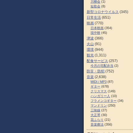
川柳会
(1)
短歌会
(8)
新型コロナウイルス
(345)
日常生活
(651)
映画
(770)
日本映画
(354)
現中映
(45)
津波
(366)
火山
(91)
環境
(944)
観光
(1,311)
配食サービス
(257)
今月の宅配弁当
(2)
防災・防犯
(752)
音楽
(2,638)
MIDI / MP3
(87)
ギター
(678)
クリスマス
(149)
ハンガリー人
(10)
フラメンコギター
(34)
マンドリン
(250)
三味線
(27)
大正琴
(30)
花ふらり
(21)
音楽療法
(356)