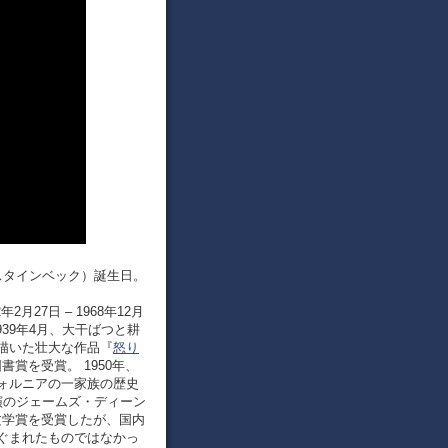
ン・スタインベック）誕生日。
年2月27日 – 1968年12月
39年4月、大干ばつと耕
描いた壮大な作品『
怒り
書賞を受賞。 1950年、
ォルニアの一家族の歴史
演のジェームズ・ディーン
文学賞を受賞したが、国内
ぐまれたものではなかっ